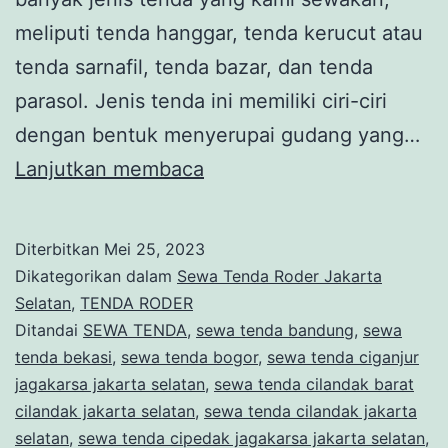
meliputi tenda hanggar, tenda kerucut atau
tenda sarnafil, tenda bazar, dan tenda
parasol. Jenis tenda ini memiliki ciri-ciri
dengan bentuk menyerupai gudang yang…
Sewa
Lanjutkan membaca
Tenda
Roder
Diterbitkan
Mei 25, 2023
Jakarta
Dikategorikan dalam
Sewa Tenda Roder Jakarta
Selatan
Selatan
,
TENDA RODER
Ditandai
SEWA TENDA
,
sewa tenda bandung
,
sewa
tenda bekasi
,
sewa tenda bogor
,
sewa tenda ciganjur
jagakarsa jakarta selatan
,
sewa tenda cilandak barat
cilandak jakarta selatan
,
sewa tenda cilandak jakarta
selatan
,
sewa tenda cipedak jagakarsa jakarta selatan
,