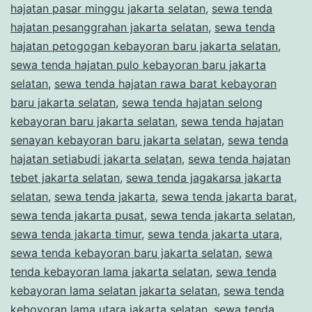
hajatan pasar minggu jakarta selatan
,
sewa tenda
hajatan pesanggrahan jakarta selatan
,
sewa tenda
hajatan petogogan kebayoran baru jakarta selatan
,
sewa tenda hajatan pulo kebayoran baru jakarta
selatan
,
sewa tenda hajatan rawa barat kebayoran
baru jakarta selatan
,
sewa tenda hajatan selong
kebayoran baru jakarta selatan
,
sewa tenda hajatan
senayan kebayoran baru jakarta selatan
,
sewa tenda
hajatan setiabudi jakarta selatan
,
sewa tenda hajatan
tebet jakarta selatan
,
sewa tenda jagakarsa jakarta
selatan
,
sewa tenda jakarta
,
sewa tenda jakarta barat
,
sewa tenda jakarta pusat
,
sewa tenda jakarta selatan
,
sewa tenda jakarta timur
,
sewa tenda jakarta utara
,
sewa tenda kebayoran baru jakarta selatan
,
sewa
tenda kebayoran lama jakarta selatan
,
sewa tenda
kebayoran lama selatan jakarta selatan
,
sewa tenda
keboyoran lama utara jakarta selatan
,
sewa tenda