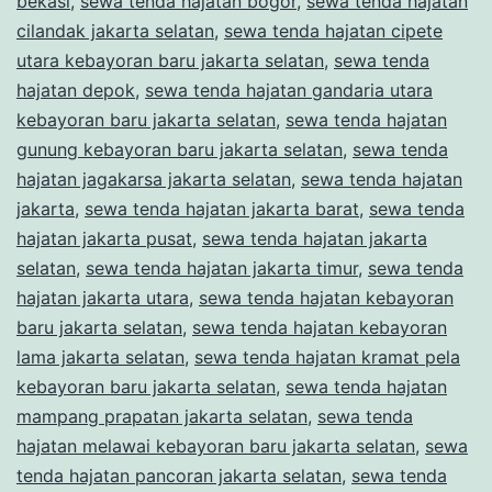
bekasi
,
sewa tenda hajatan bogor
,
sewa tenda hajatan
cilandak jakarta selatan
,
sewa tenda hajatan cipete
utara kebayoran baru jakarta selatan
,
sewa tenda
hajatan depok
,
sewa tenda hajatan gandaria utara
kebayoran baru jakarta selatan
,
sewa tenda hajatan
gunung kebayoran baru jakarta selatan
,
sewa tenda
hajatan jagakarsa jakarta selatan
,
sewa tenda hajatan
jakarta
,
sewa tenda hajatan jakarta barat
,
sewa tenda
hajatan jakarta pusat
,
sewa tenda hajatan jakarta
selatan
,
sewa tenda hajatan jakarta timur
,
sewa tenda
hajatan jakarta utara
,
sewa tenda hajatan kebayoran
baru jakarta selatan
,
sewa tenda hajatan kebayoran
lama jakarta selatan
,
sewa tenda hajatan kramat pela
kebayoran baru jakarta selatan
,
sewa tenda hajatan
mampang prapatan jakarta selatan
,
sewa tenda
hajatan melawai kebayoran baru jakarta selatan
,
sewa
tenda hajatan pancoran jakarta selatan
,
sewa tenda