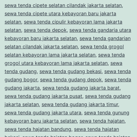
sewa tenda cipete selatan cilandak jakarta selatan
,
sewa tenda cipete utara kebayoran baru jakarta
selatan
,
sewa tenda cipulir kebayoran lama jakarta
selatan
,
sewa tenda depok
,
sewa tenda gandaria utara
kebayoran baru jakarta selatan
,
sewa tenda gandarian
selatan cilandak jakarta selatan
,
sewa tenda grogol
selatan kebayoran lama jakarta selatan
,
sewa tenda
grogol utara kebayoran lama jakarta selatan
,
sewa
tenda gudang
,
sewa tenda gudang bekasi
,
sewa tenda
gudang bogor
,
sewa tenda gudang depok
,
sewa tenda
gudang jakarta
,
sewa tenda gudang jakarta barat
,
sewa tenda gudang jakarta pusat
,
sewa tenda gudang
jakarta selatan
,
sewa tenda gudang jakarta timur
,
sewa tenda gudang jakarta utara
,
sewa tenda gunung
kebayoran baru jakarta selatan
,
sewa tenda hajatan
,
sewa tenda hajatan bandung
,
sewa tenda hajatan