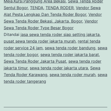
Meja,Kursi,Panggung Area Bekasi
,
Sewa Tenda Roder
Sentul Bogor
,
TENDA
,
TENDA RODER
,
Vendor Sewa
Alat Pesta Lengkap Dan Tenda Roder Bogor
,
Vendor
Sewa Tenda Roder Bekasi, Jakarta, Bogor
,
Vendor
Sewa Tenda Roder Type Besar Bogor
Ditandai
jasa sewa tenda roder siap setting jakarta
,
pusat sewa tenda roder jakarta murah
,
rental tenda
roder service 24 jam
,
sewa tenda roder bandung
,
sewa
tenda roder bogor
,
sewa tenda roder jakarta barat
,
Sewa Tenda Roder Jakarta Pusat
,
sewa tenda roder
jakarta timur
,
sewa tenda roder jakarta utara
,
Sewa
Tenda Roder Karawang
,
sewa tenda roder murah
,
sewa
tenda roder tangerang