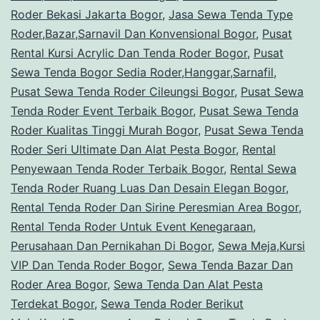
Roder Bekasi Jakarta Bogor
,
Jasa Sewa Tenda Type
Dan
Roder,Bazar,Sarnavil Dan Konvensional Bogor
,
Pusat
Karpet
Rental Kursi Acrylic Dan Tenda Roder Bogor
,
Pusat
Bogor
Sewa Tenda Bogor Sedia Roder,Hanggar,Sarnafil
,
Pusat Sewa Tenda Roder Cileungsi Bogor
,
Pusat Sewa
Tenda Roder Event Terbaik Bogor
,
Pusat Sewa Tenda
Roder Kualitas Tinggi Murah Bogor
,
Pusat Sewa Tenda
Roder Seri Ultimate Dan Alat Pesta Bogor
,
Rental
Penyewaan Tenda Roder Terbaik Bogor
,
Rental Sewa
Tenda Roder Ruang Luas Dan Desain Elegan Bogor
,
Rental Tenda Roder Dan Sirine Peresmian Area Bogor
,
Rental Tenda Roder Untuk Event Kenegaraan,
Perusahaan Dan Pernikahan Di Bogor
,
Sewa Meja,Kursi
VIP Dan Tenda Roder Bogor
,
Sewa Tenda Bazar Dan
Roder Area Bogor
,
Sewa Tenda Dan Alat Pesta
Terdekat Bogor
,
Sewa Tenda Roder Berikut