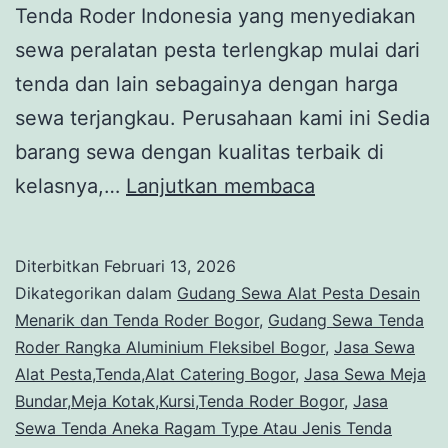
Tenda Roder Indonesia yang menyediakan
sewa peralatan pesta terlengkap mulai dari
tenda dan lain sebagainya dengan harga
sewa terjangkau. Perusahaan kami ini Sedia
barang sewa dengan kualitas terbaik di
Sewa
kelasnya,…
Lanjutkan membaca
Tenda
Roder
Diterbitkan
Februari 13, 2026
Dekorasi
Dikategorikan dalam
Gudang Sewa Alat Pesta Desain
Area
Menarik dan Tenda Roder Bogor
,
Gudang Sewa Tenda
Roder Rangka Aluminium Fleksibel Bogor
,
Jasa Sewa
Bogor
Alat Pesta,Tenda,Alat Catering Bogor
,
Jasa Sewa Meja
Untuk
Bundar,Meja Kotak,Kursi,Tenda Roder Bogor
,
Jasa
Wedding
Sewa Tenda Aneka Ragam Type Atau Jenis Tenda