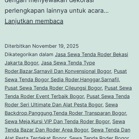
perlengkapan lainnya untuk acara…
Pusat
Lanjutkan membaca
Sewa
Tenda
Diterbitkan
November 19, 2025
Bogor
Dikategorikan dalam
Jasa Sewa Tenda Roder Bekasi
Sedia
Jakarta Bogor
,
Jasa Sewa Tenda Type
Roder,Bazar,Sarnavil Dan Konvensional Bogor
,
Pusat
Roder,Hanggar,Sarnafil
Sewa Tenda Bogor Sedia Roder,Hanggar,Sarnafil
,
Pusat Sewa Tenda Roder Cileungsi Bogor
,
Pusat Sewa
Tenda Roder Event Terbaik Bogor
,
Pusat Sewa Tenda
Roder Seri Ultimate Dan Alat Pesta Bogor
,
Sewa
Backdrop,Panggung,Tenda Roder Transparan Bogor
,
Sewa Meja,Kursi VIP Dan Tenda Roder Bogor
,
Sewa
Tenda Bazar Dan Roder Area Bogor
,
Sewa Tenda Dan
Alat Pesta Terdekat Bogor
,
Sewa Tenda Roder Bogor
,