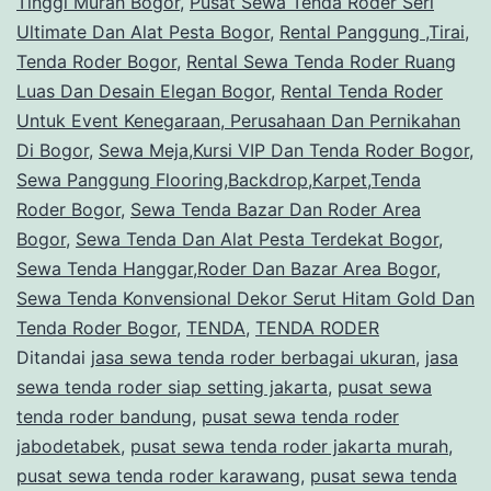
Tinggi Murah Bogor
,
Pusat Sewa Tenda Roder Seri
Ultimate Dan Alat Pesta Bogor
,
Rental Panggung ,Tirai,
Tenda Roder Bogor
,
Rental Sewa Tenda Roder Ruang
Luas Dan Desain Elegan Bogor
,
Rental Tenda Roder
Untuk Event Kenegaraan, Perusahaan Dan Pernikahan
Di Bogor
,
Sewa Meja,Kursi VIP Dan Tenda Roder Bogor
,
Sewa Panggung Flooring,Backdrop,Karpet,Tenda
Roder Bogor
,
Sewa Tenda Bazar Dan Roder Area
Bogor
,
Sewa Tenda Dan Alat Pesta Terdekat Bogor
,
Sewa Tenda Hanggar,Roder Dan Bazar Area Bogor
,
Sewa Tenda Konvensional Dekor Serut Hitam Gold Dan
Tenda Roder Bogor
,
TENDA
,
TENDA RODER
Ditandai
jasa sewa tenda roder berbagai ukuran
,
jasa
sewa tenda roder siap setting jakarta
,
pusat sewa
tenda roder bandung
,
pusat sewa tenda roder
jabodetabek
,
pusat sewa tenda roder jakarta murah
,
pusat sewa tenda roder karawang
,
pusat sewa tenda