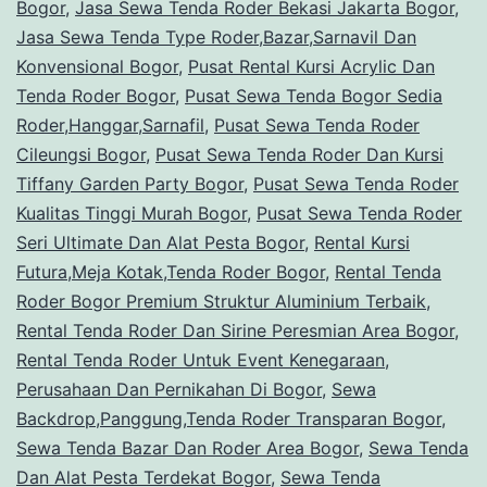
Bogor
,
Jasa Sewa Tenda Roder Bekasi Jakarta Bogor
Dan
,
Jasa Sewa Tenda Type Roder,Bazar,Sarnavil Dan
Party
Konvensional Bogor
,
Pusat Rental Kursi Acrylic Dan
Tenda Roder Bogor
,
Pusat Sewa Tenda Bogor Sedia
Roder,Hanggar,Sarnafil
,
Pusat Sewa Tenda Roder
Cileungsi Bogor
,
Pusat Sewa Tenda Roder Dan Kursi
Tiffany Garden Party Bogor
,
Pusat Sewa Tenda Roder
Kualitas Tinggi Murah Bogor
,
Pusat Sewa Tenda Roder
Seri Ultimate Dan Alat Pesta Bogor
,
Rental Kursi
Futura,Meja Kotak,Tenda Roder Bogor
,
Rental Tenda
Roder Bogor Premium Struktur Aluminium Terbaik
,
Rental Tenda Roder Dan Sirine Peresmian Area Bogor
,
Rental Tenda Roder Untuk Event Kenegaraan,
Perusahaan Dan Pernikahan Di Bogor
,
Sewa
Backdrop,Panggung,Tenda Roder Transparan Bogor
,
Sewa Tenda Bazar Dan Roder Area Bogor
,
Sewa Tenda
Dan Alat Pesta Terdekat Bogor
,
Sewa Tenda