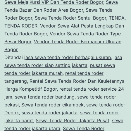
Sewa Meja,Kursi VIP Dan Tenda Roder Bogor
,
Sewa
Tenda Bazar Dan Roder Area Bogor
,
Sewa Tenda
Roder Bogor
,
Sewa Tenda Roder Sentul Bogor
,
TENDA
,
TENDA RODER
,
Vendor Sewa Alat Pesta Lengkap Dan
Tenda Roder Bogor
,
Vendor Sewa Tenda Roder Type
Besar Bogor
,
Vendor Tenda Roder Bermacam Ukuran
Bogor
Ditandai
jasa sewa tenda roder berbagai ukuran
,
jasa
sewa tenda roder siap setting jakarta
,
pusat sewa
tenda roder jakarta murah
,
renal tenda roder
tangerang
,
Rental Sewa Tenda Roder Dan Keuletannya
Harga Kompetitif Bogor
,
rental tenda roder service 24
jam
,
sewa tenda roder bandung
,
sewa tenda roder
bekasi
,
Sewa tenda roder cikampek
,
sewa tenda roder
Depok
,
sewa tenda roder jakarta
,
sewa tenda roder
jakarta barat
,
Sewa Tenda Roder Jakarta Pusat
,
sewa
tenda roder jakarta utara
,
Sewa Tenda Roder