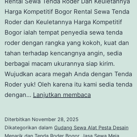
Rental Sewa Tenda Roder Dan Keuletannya
Harga Kompetitif Bogor Rental Sewa Tenda
Roder dan Keuletannya Harga Kompetitif
Bogor ialah tempat penyedia sewa tenda
roder dengan rangka yang kokoh, kuat dan
tahan terhadap kencangnya angin, sedia
berbagai macam ukurannya siap kirim.
Wujudkan acara megah Anda dengan Tenda
Roder yuk! Oleh karena itu kami sedia tenda
Rental
dengan…
Lanjutkan membaca
Sewa
Tenda
Diterbitkan
November 28, 2025
Roder
Dikategorikan dalam
Gudang Sewa Alat Pesta Desain
Dan
Menarik dan Tenda Roder Bogor
,
Jasa Sewa Meja