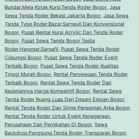
Bundar,Meja Kotak,Kursi,Tenda Roder Bogor
,
Jasa
Keuletannya
Sewa Tenda Roder Bekasi Jakarta Bogor
,
Jasa Sewa
Harga
Tenda Type Roder,Bazar,Sarnavil Dan Konvensional
Kompetitif
Bogor
,
Pusat Rental Kursi Acrylic Dan Tenda Roder
Bogor
,
Pusat Sewa Tenda Bogor Sedia
Bogor
Roder,Hanggar,Sarnafil
,
Pusat Sewa Tenda Roder
Cileungsi Bogor
,
Pusat Sewa Tenda Roder Event
Terbaik Bogor
,
Pusat Sewa Tenda Roder Kualitas
Tinggi Murah Bogor
,
Rental Penyewaan Tenda Roder
Terbaik Bogor
,
Rental Sewa Tenda Roder Dan
Keuletannya Harga Kompetitif Bogor
,
Rental Sewa
Tenda Roder Ruang Luas Dan Desain Elegan Bogor
,
Rental Tenda Roder Dan Sirine Peresmian Area Bogor
,
Rental Tenda Roder Untuk Event Kenegaraan,
Perusahaan Dan Pernikahan Di Bogor
,
Sewa
Backdrop,Panggung,Tenda Roder Transparan Bogor
,