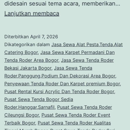
didesain sesuai tema acara, memberikan…
Sewa
Lanjutkan membaca
Panggung
Flooring,Backdrop,Karpet
Diterbitkan
April 7, 2026
Roder
Dikategorikan dalam
Jasa Sewa Alat Pesta,Tenda,Alat
Bogor
Catering Bogor
,
Jasa Sewa Karpet Permadani Dan
Tenda Roder Area Bogor
,
Jasa Sewa Tenda Roder
Bekasi Jakarta Bogor
,
Jasa Sewa Tenda
Roder,Panggung,Podium Dan Dekorasi Area Bogor
,
Penyewaan Tenda Roder Dan Karpet premium Bogor
,
Pusat Rental Kursi Acrylic Dan Tenda Roder Bogor
,
Pusat Sewa Tenda Bogor Sedia
Roder,Hanggar,Sarnafil
,
Pusat Sewa Tenda Roder
Cileungsi Bogor
,
Pusat Sewa Tenda Roder Event
Terbaik Bogor
,
Pusat Sewa Tenda Roder Kualitas