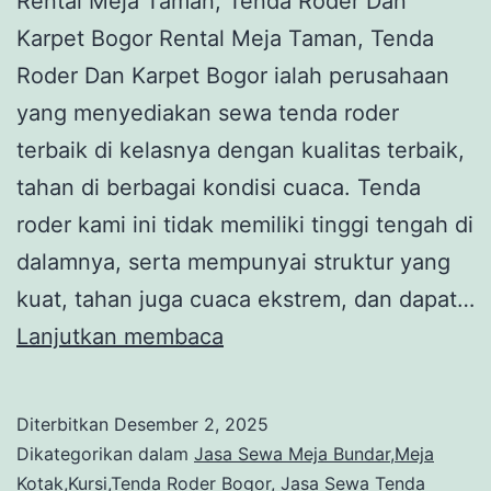
Rental Meja Taman, Tenda Roder Dan
Karpet Bogor Rental Meja Taman, Tenda
Roder Dan Karpet Bogor ialah perusahaan
yang menyediakan sewa tenda roder
terbaik di kelasnya dengan kualitas terbaik,
tahan di berbagai kondisi cuaca. Tenda
roder kami ini tidak memiliki tinggi tengah di
dalamnya, serta mempunyai struktur yang
kuat, tahan juga cuaca ekstrem, dan dapat…
Rental
Lanjutkan membaca
Meja
Taman,
Diterbitkan
Desember 2, 2025
Tenda
Dikategorikan dalam
Jasa Sewa Meja Bundar,Meja
Roder
Kotak,Kursi,Tenda Roder Bogor
,
Jasa Sewa Tenda