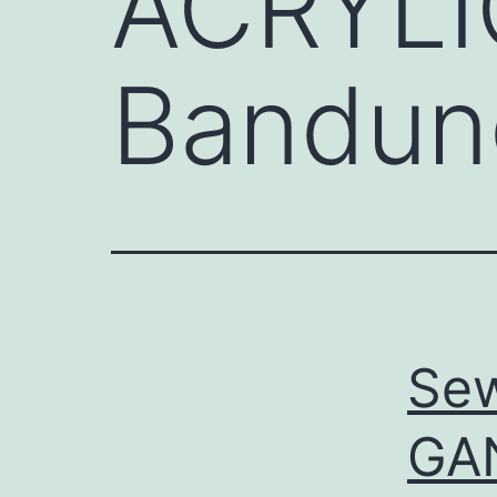
ACRYLI
Bandun
Se
GA