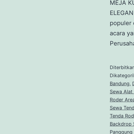
MEJA KU
ELEGAN d
populer 
acara y
Perusah
Diterbitka
Dikategor
Bandung
,
Sewa Alat
Roder Are
Sewa Tend
Tenda Rod
Backdrop 
Panggung