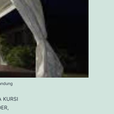
andung
 KURSI
ER,