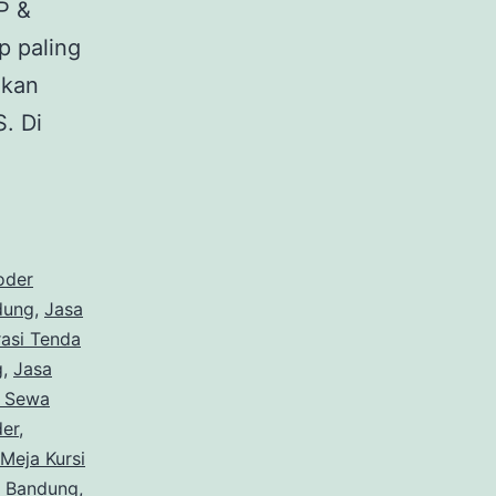
P &
p paling
akan
. Di
Sewa
LAMPU
TAMAN
GANTUNG,
oder
TENDA
dung
,
Jasa
asi Tenda
RODER,
g
,
Jasa
MEJA
 Sewa
KURSI
er,
Meja Kursi
Bandung
i Bandung
,