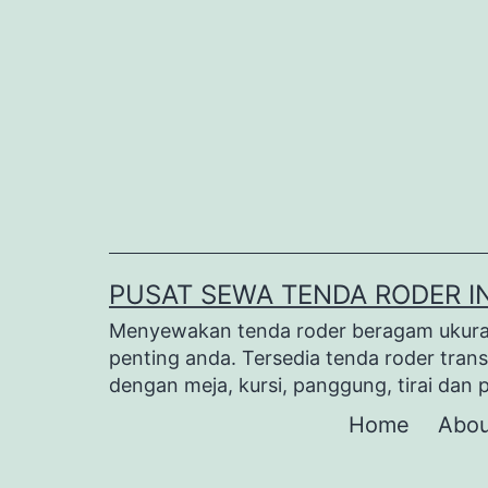
Lewati
ke
konten
PUSAT SEWA TENDA RODER I
Menyewakan tenda roder beragam ukuran 
penting anda. Tersedia tenda roder trans
dengan meja, kursi, panggung, tirai dan 
Home
Abou