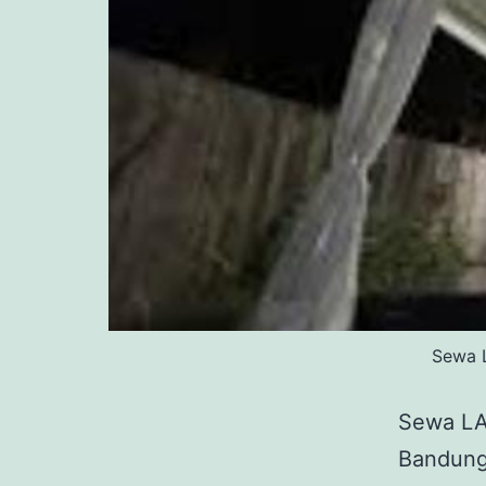
Sewa 
Sewa L
Bandun