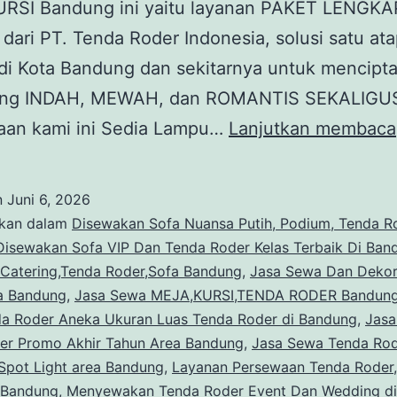
RSI Bandung ini yaitu layanan PAKET LENGKA
ari PT. Tenda Roder Indonesia, solusi satu ata
di Kota Bandung dan sekitarnya untuk mencipt
ang INDAH, MEWAH, dan ROMANTIS SEKALIGUS
aan kami ini Sedia Lampu…
Lanjutkan membaca
n
Juni 6, 2026
ikan dalam
Disewakan Sofa Nuansa Putih, Podium, Tenda R
Disewakan Sofa VIP Dan Tenda Roder Kelas Terbaik Di Ban
 Catering,Tenda Roder,Sofa Bandung
,
Jasa Sewa Dan Dekor
a Bandung
,
Jasa Sewa MEJA,KURSI,TENDA RODER Bandun
a Roder Aneka Ukuran Luas Tenda Roder di Bandung
,
Jasa
er Promo Akhir Tahun Area Bandung
,
Jasa Sewa Tenda Rod
Spot Light area Bandung
,
Layanan Persewaan Tenda Roder,
 Bandung
,
Menyewakan Tenda Roder Event Dan Wedding d