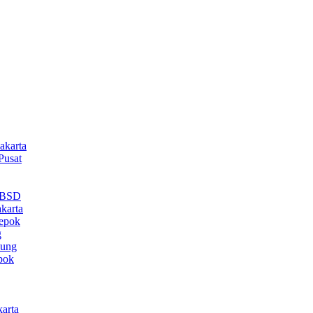
akarta
Pusat
a BSD
karta
epok
g
dung
pok
arta