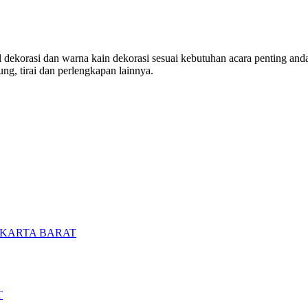
ekorasi dan warna kain dekorasi sesuai kebutuhan acara penting anda. 
ng, tirai dan perlengkapan lainnya.
AKARTA BARAT
T