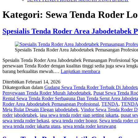
Kategori:
Sewa Tenda Roder Lo
Spesialis Tenda Roder Area Jabodetabek 
Spesialis Tenda Roder Area Jabodetabek Pemasangan Profesio
Spesialis Tenda Roder Area Jabodetabek Pemasangan Profesional Sp
persewaan Tenda Roder dengan kualitas tinggi sedia juga sewa lengk
Spesialis
barang berkualitas mewah.…
Lanjutkan membaca
Tenda
Diterbitkan
Februari 14, 2026
Roder
Dikategorikan dalam
Gudang Sewa Tenda Roder Terbaik Di Jabodet
Area
Penyewaan Tenda Roder Murah Jabodetabek
,
Pusat Sewa Tenda Rod
Jabodetabek
Rental Sewa Tenda Roder Serbaguna Dan Tenda Serut Area Jabodet
Pemasangan
Roder Area Jabodetabek Pemasangan Profesional
,
TENDA
,
TENDA
Profesional
Meja Bulat Desain Elegan jabodetabek
,
Vindor Sewa Tenda Roder Di
roder jabodetabek
,
jasa sewa tenda roder siap setting jakarta
,
pusat se
sewa tenda roder bekasi
,
sewa tenda roder bogor
,
Sewa tenda roder c
sewa tenda roder jakarta utara
,
sewa tenda roder kerawang