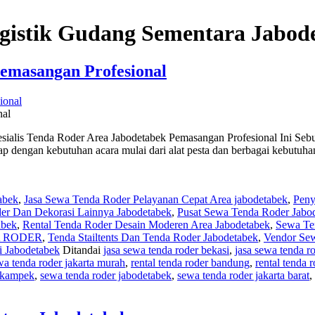
gistik Gudang Sementara Jabod
Pemasangan Profesional
nal
esialis Tenda Roder Area Jabodetabek Pemasangan Profesional Ini Se
ap dengan kebutuhan acara mulai dari alat pesta dan berbagai kebutuh
abek
,
Jasa Sewa Tenda Roder Pelayanan Cepat Area jabodetabek
,
Peny
er Dan Dekorasi Lainnya Jabodetabek
,
Pusat Sewa Tenda Roder Jabo
abek
,
Rental Tenda Roder Desain Moderen Area Jabodetabek
,
Sewa Te
 RODER
,
Tenda Stailtents Dan Tenda Roder Jabodetabek
,
Vendor Sew
 Jabodetabek
Ditandai
jasa sewa tenda roder bekasi
,
jasa sewa tenda r
wa tenda roder jakarta murah
,
rental tenda roder bandung
,
rental tenda r
ikampek
,
sewa tenda roder jabodetabek
,
sewa tenda roder jakarta barat
,