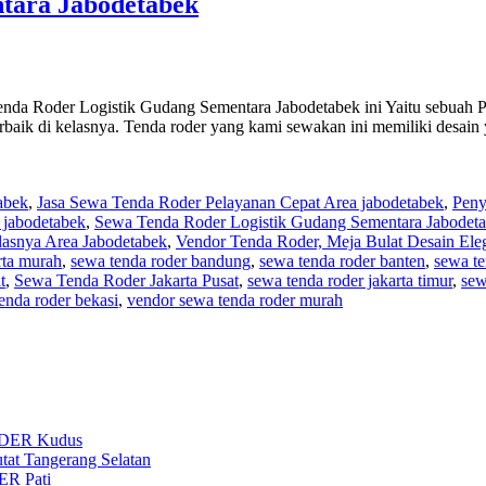
tara Jabodetabek
da Roder Logistik Gudang Sementara Jabodetabek ini Yaitu sebuah P
rbaik di kelasnya. Tenda roder yang kami sewakan ini memiliki desai
abek
,
Jasa Sewa Tenda Roder Pelayanan Cepat Area jabodetabek
,
Peny
a jabodetabek
,
Sewa Tenda Roder Logistik Gudang Sementara Jabodet
asnya Area Jabodetabek
,
Vendor Tenda Roder, Meja Bulat Desain Ele
rta murah
,
sewa tenda roder bandung
,
sewa tenda roder banten
,
sewa te
t
,
Sewa Tenda Roder Jakarta Pusat
,
sewa tenda roder jakarta timur
,
sew
enda roder bekasi
,
vendor sewa tenda roder murah
DER Kudus
t Tangerang Selatan
R Pati