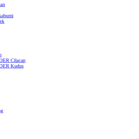
tan
ukabumi
ek
n
ER Cilacap
DER Kudus
ng