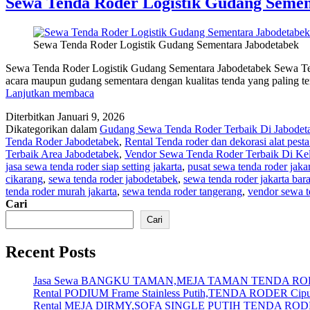
Sewa Tenda Roder Logistik Gudang Semen
Sewa Tenda Roder Logistik Gudang Sementara Jabodetabek
Sewa Tenda Roder Logistik Gudang Sementara Jabodetabek Sewa Ten
acara maupun gudang sementara dengan kualitas tenda yang paling te
Sewa
Lanjutkan membaca
Tenda
Diterbitkan
Januari 9, 2026
Roder
Dikategorikan dalam
Gudang Sewa Tenda Roder Terbaik Di Jabodet
Logistik
Tenda Roder Jabodetabek
,
Rental Tenda roder dan dekorasi alat pest
Gudang
Terbaik Area Jabodetabek
,
Vendor Sewa Tenda Roder Terbaik Di Kel
Sementara
jasa sewa tenda roder siap setting jakarta
,
pusat sewa tenda roder jaka
Jabodetabek
cikarang
,
sewa tenda roder jabodetabek
,
sewa tenda roder jakarta bara
tenda roder murah jakarta
,
sewa tenda roder tangerang
,
vendor sewa t
Cari
Cari
Recent Posts
Jasa Sewa BANGKU TAMAN,MEJA TAMAN TENDA RO
Rental PODIUM Frame Stainless Putih,TENDA RODER Ciputa
Rental MEJA DIRMY,SOFA SINGLE PUTIH TENDA RODE