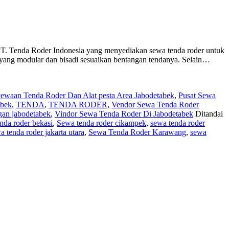
T. Tenda Roder Indonesia yang menyediakan sewa tenda roder untuk
n yang modular dan bisadi sesuaikan bentangan tendanya. Selain…
ewaan Tenda Roder Dan Alat pesta Area Jabodetabek
,
Pusat Sewa
abek
,
TENDA
,
TENDA RODER
,
Vendor Sewa Tenda Roder
gan jabodetabek
,
Vindor Sewa Tenda Roder Di Jabodetabek
Ditandai
nda roder bekasi
,
Sewa tenda roder cikampek
,
sewa tenda roder
a tenda roder jakarta utara
,
Sewa Tenda Roder Karawang
,
sewa