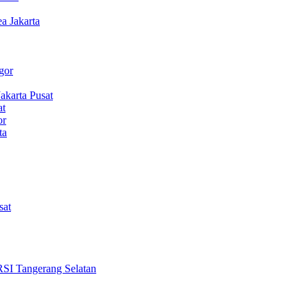
 Jakarta
gor
karta Pusat
at
or
ta
sat
Tangerang Selatan