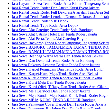
Jasa Layanan Sewa Tenda Roder Area Bintaro Tangerang Sela
Jasa Rental Tenda Roder Dan Aneka Kursi Event Jakarta
Jasa Rental Tenda Roder Full Dekorasi Atap dan Tirai Area S
Jasa Rental Tenda Roder Lengkap Dengan Dekorasi Jabodetab
Jasa Rental Tenda Roder VIP Depok
Jasa Rental Tenda Type Roder Area Depok
Jasa Sewa Alat Catering,Tenda Roder,Sofa Bandung
Jasa Sewa Alat Catring Hotel Dan Tenda Roder Jakarta
Jasa Sewa Alat Pesta,Tenda,Alat Catering Bogor
Jasa Sewa Backdrop,Tenda Roder,Panggung Tangerang Selata
Jasa Sewa BANGKU TAMAN,MEJA TAMAN TENDA ROD
Jasa Sewa BANGKU TAMAN,MEJA TAMAN TENDA RO
Jasa Sewa Beanbag Warna warni Dan Tenda Roder Bekasi
Jasa Sewa Dan Dekorasi Tenda Roder Area Bandung
Jasa sewa Dekorasi Lebaran Berikut Tenda Roder Jakarta
Jasa Sewa Karpet Permadani Dan Tenda Roder Area Bogor
Jasa Sewa Karpet,Kursi,Meja,Tenda Roder Area Bekasi
Jasa sewa Kursi Acrylic,Tenda Roder,Meja Bundar Jakarta
Jasa Sewa Kursi Meja Dan Tenda Roder Jakarta
Jasa Sewa Kursi Olivia,Tiffany Dan Tenda Roder Area Cikara
Jasa Sewa Meja Barstool Dan Tenda Roder Jakarta
Jasa Sewa Meja Bundar,Meja Kotak,Kursi,Tenda Roder Bogor
Jasa Sewa MEJA,KURSI,TENDA RODER Bandung
Jasa Sewa Panggung Cover Karpet Dan Tenda Roder Jakarta
Jasa Sewa Panggung, Backdrop Dan Tenda Roder Depok