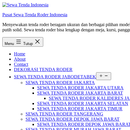
Lewati
ke
Pusat Sewa Tenda Roder Indonesia
konten
Menyewakan tenda roder beragam ukuran dan berbagai pilihan model d
putih solid. Sewa tenda roder bisa lengkap dengan meja, kursi, panggu
Menu
Tutup
Home
About
Contact
DEKORASI TENDA RODER
Buka
SEWA TENDA RODER JABODETABEK
menu
SEWA TENDA RODER JAKARTA
SEWA TENDA RODER JAKARTA UTARA
SEWA TENDA RODER JAKARTA BARAT
SEWA TENDA RODER KALIDERES J
SEWA TENDA RODER JAKARTA SELATAN
SEWA TENDA RODER JAKARTA TIMUR
SEWA TENDA RODER TANGERANG
SEWA TENDA RODER DEPOK JAWA BARAT
SEWA TENDA RODER DEPOK JAWA BARA
SEWA TENDA RODER MURAH JAWA BARAT