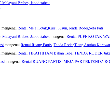
layani Brebes, Jabodetabek
n
n
mengenai
Rental Meja Kotak,Kursi Susun,Tenda Roder,Sofa Pati
layani Brebes, Jabodetabek
mengenai
Rental PUFF KOTAK W
asi
mengenai
Rental Ruang Partisi,Tenda Roder,Tiang Antrian Karawa
n
mengenai
Rental TIRAI HITAM Bahan Tebal,TENDA RODER Jaka
asi
mengenai
Rental RUANG PARTISI,MEJA PARTISI,TENDA RO