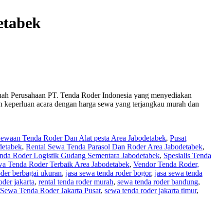
etabek
buah Perusahaan PT. Tenda Roder Indonesia yang menyediakan
an keperluan acara dengan harga sewa yang terjangkau murah dan
ewaan Tenda Roder Dan Alat pesta Area Jabodetabek
,
Pusat
detabek
,
Rental Sewa Tenda Parasol Dan Roder Area Jabodetabek
,
nda Roder Logistik Gudang Sementara Jabodetabek
,
Spesialis Tenda
a Tenda Roder Terbaik Area Jabodetabek
,
Vendor Tenda Roder,
oder berbagai ukuran
,
jasa sewa tenda roder bogor
,
jasa sewa tenda
oder jakarta
,
rental tenda roder murah
,
sewa tenda roder bandung
,
Sewa Tenda Roder Jakarta Pusat
,
sewa tenda roder jakarta timur
,