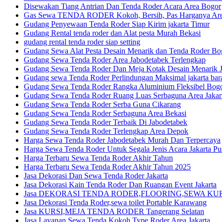
Disewakan Tiang Antrian Dan Tenda Roder Acara Area Bogor
Gas Sewa TENDA RODER Kokoh, Bersih, Pas Harganya Area
Gudang Penyewaan Tenda Roder Siap Kirim jakarta Timur
Gudang Rental tenda roder dan Alat pesta Murah Bekasi
gudang rental tenda roder siap setting
Gudang Sewa Alat Pesta Desain Menarik dan Tenda Roder Bo
Gudang Sewa Tenda Roder Area Jabodetabek Terlengkap
Gudang Sewa Tenda Roder Dan Meja Kotak Desain Menarik Ja
Gudang sewa Tenda Roder Perlindungan Maksimal jakarta bar
Gudang Sewa Tenda Roder Rangka Aluminium Fleksibel Bog
Gudang Sewa Tenda Roder Ruang Luas Serbaguna Area Jakar
Gudang Sewa Tenda Roder Serba Guna Cikarang
Gudang Sewa Tenda Roder Serbaguna Area Bekasi
Gudang Sewa Tenda Roder Terbaik Di Jabodetabek
Gudang Sewa Tenda Roder Terlengkap Area Depok
Harga Sewa Tenda Roder Jabodetabek Murah Dan Terpercaya
Harga Sewa Tenda Roder Untuk Segala Jenis Acara Jakarta Pu
Harga Terbaru Sewa Tenda Roder Akhir Tahun
Harga Terbaru Sewa Tenda Roder Akhir Tahun 2025
Jasa Dekorasi Dan Sewa Tenda Roder Jakarta
Jasa Dekorasi Kain Tenda Roder Dan Ruangan Event Jakarta
Jasa DEKORASI TENDA RODER,FLOORING,SEWA KURSI 
Jasa Dekorasi Tenda Roder,sewa toilet Portable Karawang
Jasa KURSI,MEJA TENDA RODER Tangerang Selatan
Jasa Layanan Sewa Tenda Kokoh Type Roder Area Jakarta