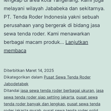
melayani wilayah Jababeka dan sekitarnya.
PT. Tenda Roder Indonesia yakni sebuah
perusahaan yang bergerak di bidang jasa
sewa tenda roder. Kami menawarkan
berbagai macam produk…
Lanjutkan
PUSAT
membaca
SEWA
TENDA
Diterbitkan
Maret 14, 2025
RODER
Dikategorikan dalam
Pusat Sewa Tenda Roder
PUTIH
Jabodetabek
Ditandai
jasa sewa tenda roder berbagai ukuran
,
jasa
UKURAN
sewa tenda roder siap setting jakarta
,
pusat sewa
LENGKAP
tenda roder banyak dan lengkap
,
pusat sewa tenda
AREA
roder jakarta murah
,
pusat sewa tenda roder solid