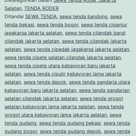
Selatan
Selatan
,
TENDA RODER
Ditandai
SEWA TENDA
,
sewa tenda bandung
,
sewa
tenda bekasi
,
sewa tenda bogor
,
sewa tenda ciganjur
jagakarsa jakarta selatan
,
sewa tenda cilandak barat
cilandak jakarta selatan
,
sewa tenda cilandak jakarta
selatan
,
sewa tenda cipedak jagakarsa jakarta selatan
,
sewa tenda cipete selatan cilandak jakarta selatan
,
sewa tenda cipete utara kebayoran baru jakarta
selatan
,
sewa tenda cipulir kebayoran lama jakarta
selatan
,
sewa tenda depok
,
sewa tenda gandaria utara
kebayoran baru jakarta selatan
,
sewa tenda gandarian
selatan cilandak jakarta selatan
,
sewa tenda grogol
selatan kebayoran lama jakarta selatan
,
sewa tenda
grogol utara kebayoran lama jakarta selatan
,
sewa
tenda gudang
,
sewa tenda gudang bekasi
,
sewa tenda
gudang bogor
,
sewa tenda gudang depok
,
sewa tenda