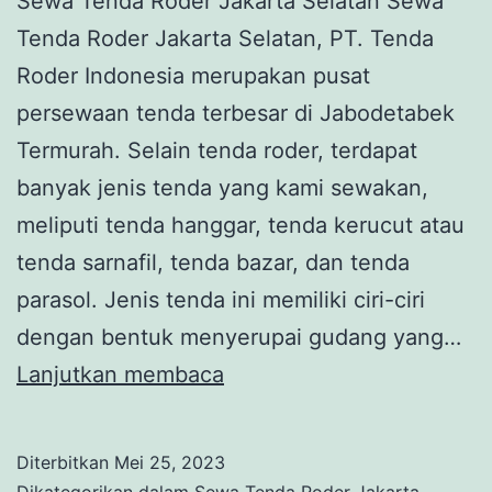
Sewa Tenda Roder Jakarta Selatan Sewa
Tenda Roder Jakarta Selatan, PT. Tenda
Roder Indonesia merupakan pusat
persewaan tenda terbesar di Jabodetabek
Termurah. Selain tenda roder, terdapat
banyak jenis tenda yang kami sewakan,
meliputi tenda hanggar, tenda kerucut atau
tenda sarnafil, tenda bazar, dan tenda
parasol. Jenis tenda ini memiliki ciri-ciri
dengan bentuk menyerupai gudang yang…
Sewa
Lanjutkan membaca
Tenda
Roder
Diterbitkan
Mei 25, 2023
Jakarta
Dikategorikan dalam
Sewa Tenda Roder Jakarta