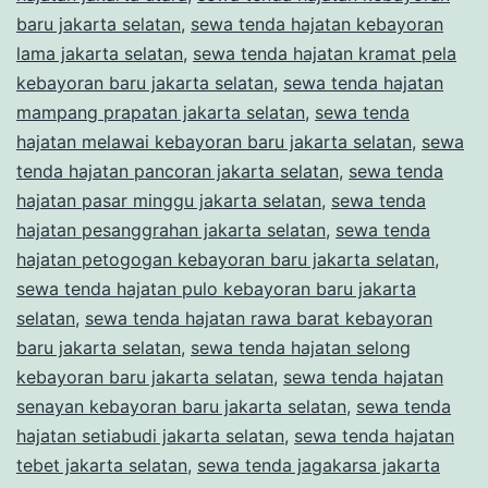
baru jakarta selatan
,
sewa tenda hajatan kebayoran
lama jakarta selatan
,
sewa tenda hajatan kramat pela
kebayoran baru jakarta selatan
,
sewa tenda hajatan
mampang prapatan jakarta selatan
,
sewa tenda
hajatan melawai kebayoran baru jakarta selatan
,
sewa
tenda hajatan pancoran jakarta selatan
,
sewa tenda
hajatan pasar minggu jakarta selatan
,
sewa tenda
hajatan pesanggrahan jakarta selatan
,
sewa tenda
hajatan petogogan kebayoran baru jakarta selatan
,
sewa tenda hajatan pulo kebayoran baru jakarta
selatan
,
sewa tenda hajatan rawa barat kebayoran
baru jakarta selatan
,
sewa tenda hajatan selong
kebayoran baru jakarta selatan
,
sewa tenda hajatan
senayan kebayoran baru jakarta selatan
,
sewa tenda
hajatan setiabudi jakarta selatan
,
sewa tenda hajatan
tebet jakarta selatan
,
sewa tenda jagakarsa jakarta