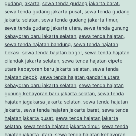
gudang jakarta
,
sewa tenda gudang jakarta barat
,
sewa tenda gudang jakarta pusat
,
sewa tenda gudang
jakarta selatan
,
sewa tenda gudang jakarta timur
,
sewa tenda gudang jakarta utara
,
sewa tenda gunung
kebayoran baru jakarta selatan
,
sewa tenda hajatan
,
sewa tenda hajatan bandung
,
sewa tenda hajatan
bekasi
,
sewa tenda hajatan bogor
,
sewa tenda hajatan
cilandak jakarta selatan
,
sewa tenda hajatan cipete
utara kebayoran baru jakarta selatan
,
sewa tenda
hajatan depok
,
sewa tenda hajatan gandaria utara
kebayoran baru jakarta selatan
,
sewa tenda hajatan
gunung kebayoran baru jakarta selatan
,
sewa tenda
hajatan jagakarsa jakarta selatan
,
sewa tenda hajatan
jakarta
,
sewa tenda hajatan jakarta barat
,
sewa tenda
hajatan jakarta pusat
,
sewa tenda hajatan jakarta
selatan
,
sewa tenda hajatan jakarta timur
,
sewa tenda
hajatan jakarta utara
,
sewa tenda hajatan kebayoran