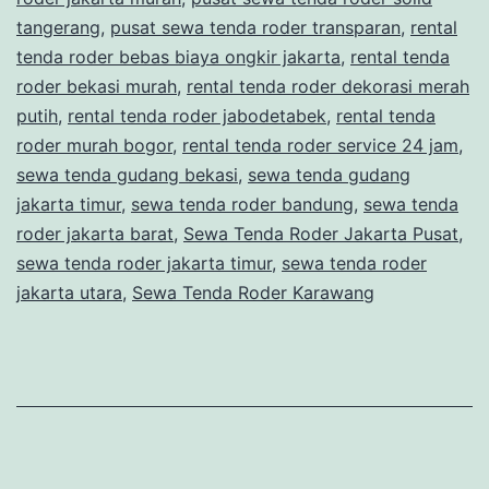
tangerang
,
pusat sewa tenda roder transparan
TANGERANG
,
rental
tenda roder bebas biaya ongkir jakarta
,
rental tenda
roder bekasi murah
,
rental tenda roder dekorasi merah
putih
,
rental tenda roder jabodetabek
,
rental tenda
roder murah bogor
,
rental tenda roder service 24 jam
,
sewa tenda gudang bekasi
,
sewa tenda gudang
jakarta timur
,
sewa tenda roder bandung
,
sewa tenda
roder jakarta barat
,
Sewa Tenda Roder Jakarta Pusat
,
sewa tenda roder jakarta timur
,
sewa tenda roder
jakarta utara
,
Sewa Tenda Roder Karawang