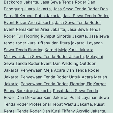
Backdrop Jakarta
,
Jasa Sewa Tenda Roder Dan
Panggung Juara Jakarta
,
Jasa Sewa Tenda Roder Dan
Sarnafil Kerucut Putih Jakarta
,
Jasa Sewa Tenda Roder
Event Bazar Area Jakarta
,
Jasa Sewa Tenda Roder
Event Pemakaman Area Jakarta
,
Jasa Sewa Tenda
Roder Full Flooring Rumput Sintetis Jakarta
,
Jasa sewa
tenda roder kursi tiffany dan fitura jakarta
,
Layanan
Sewa Tenda,Flooring,Karpet,Meja,Kursi Jakarta
,
Melayani Jasa Sewa Tenda Roder Jakarta
,
Melayani
Sewa Tenda Roder Event Dan Wedding Outdoor
Jakarta
,
Penyewaan Meja Acara Dan Tenda Roder
Jakarta
,
Penyewaan Tenda Roder Untuk Acara Meriah
Jakarta
,
Penyewaan Tenda Roder, Flooring Fin,Karpet
Buana,Backdrop Jakarta
,
Pusat Jasa Sewa Tenda
Roder Dan Dekorasi Kain Jakarta
,
Pusat Layanan Sewa
Tenda Roder Profesional Tepat Waktu Jakarta
,
Pusat
Rental Tenda Roder Dan Kursi Tiffany Acrylic Jakarta
,