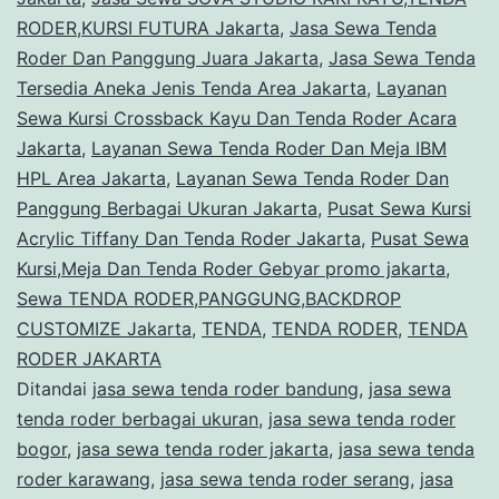
RODER,KURSI FUTURA Jakarta
,
Jasa Sewa Tenda
Roder Dan Panggung Juara Jakarta
,
Jasa Sewa Tenda
Tersedia Aneka Jenis Tenda Area Jakarta
,
Layanan
Sewa Kursi Crossback Kayu Dan Tenda Roder Acara
Jakarta
,
Layanan Sewa Tenda Roder Dan Meja IBM
HPL Area Jakarta
,
Layanan Sewa Tenda Roder Dan
Panggung Berbagai Ukuran Jakarta
,
Pusat Sewa Kursi
Acrylic Tiffany Dan Tenda Roder Jakarta
,
Pusat Sewa
Kursi,Meja Dan Tenda Roder Gebyar promo jakarta
,
Sewa TENDA RODER,PANGGUNG,BACKDROP
CUSTOMIZE Jakarta
,
TENDA
,
TENDA RODER
,
TENDA
RODER JAKARTA
Ditandai
jasa sewa tenda roder bandung
,
jasa sewa
tenda roder berbagai ukuran
,
jasa sewa tenda roder
bogor
,
jasa sewa tenda roder jakarta
,
jasa sewa tenda
roder karawang
,
jasa sewa tenda roder serang
,
jasa