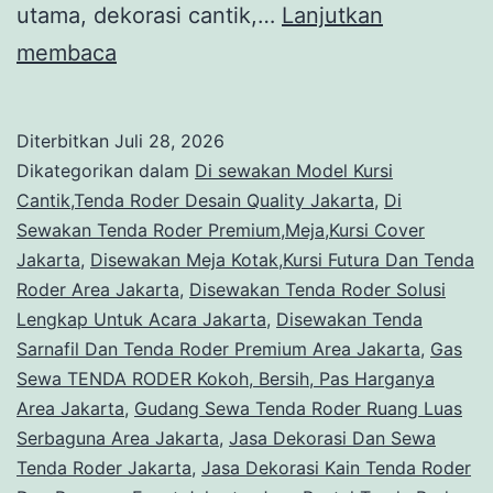
utama, dekorasi cantik,…
Lanjutkan
Sewa
membaca
TENDA
RODER
Diterbitkan
Juli 28, 2026
DEKORASI
Dikategorikan dalam
Di sewakan Model Kursi
KAIN
Cantik,Tenda Roder Desain Quality Jakarta
,
Di
Sewakan Tenda Roder Premium,Meja,Kursi Cover
PUTIH
Jakarta
,
Disewakan Meja Kotak,Kursi Futura Dan Tenda
MERAH
Roder Area Jakarta
,
Disewakan Tenda Roder Solusi
Jakarta
Lengkap Untuk Acara Jakarta
,
Disewakan Tenda
Sarnafil Dan Tenda Roder Premium Area Jakarta
,
Gas
Sewa TENDA RODER Kokoh, Bersih, Pas Harganya
Area Jakarta
,
Gudang Sewa Tenda Roder Ruang Luas
Serbaguna Area Jakarta
,
Jasa Dekorasi Dan Sewa
Tenda Roder Jakarta
,
Jasa Dekorasi Kain Tenda Roder