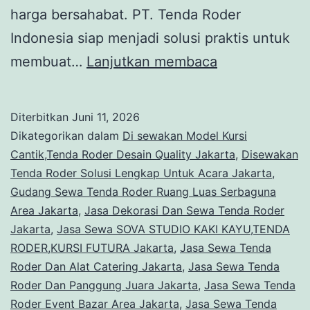
harga bersahabat. PT. Tenda Roder
Indonesia siap menjadi solusi praktis untuk
Sewa
membuat…
Lanjutkan membaca
TENDA
RODER
Diterbitkan
Juni 11, 2026
Dan
Dikategorikan dalam
Di sewakan Model Kursi
SARUNG
Cantik,Tenda Roder Desain Quality Jakarta
,
Disewakan
Tenda Roder Solusi Lengkap Untuk Acara Jakarta
,
KURSI
Gudang Sewa Tenda Roder Ruang Luas Serbaguna
Jakarta
Area Jakarta
,
Jasa Dekorasi Dan Sewa Tenda Roder
Jakarta
,
Jasa Sewa SOVA STUDIO KAKI KAYU,TENDA
RODER,KURSI FUTURA Jakarta
,
Jasa Sewa Tenda
Roder Dan Alat Catering Jakarta
,
Jasa Sewa Tenda
Roder Dan Panggung Juara Jakarta
,
Jasa Sewa Tenda
Roder Event Bazar Area Jakarta
,
Jasa Sewa Tenda