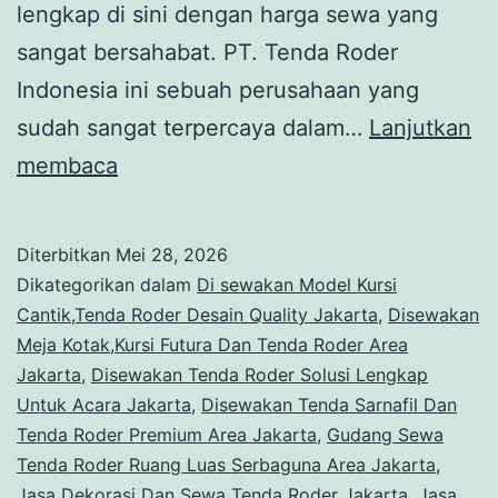
lengkap di sini dengan harga sewa yang
sangat bersahabat. PT. Tenda Roder
Indonesia ini sebuah perusahaan yang
sudah sangat terpercaya dalam…
Lanjutkan
Jasa
membaca
Sewa
SOVA
Diterbitkan
Mei 28, 2026
STUDIO
Dikategorikan dalam
Di sewakan Model Kursi
KAKI
Cantik,Tenda Roder Desain Quality Jakarta
,
Disewakan
Meja Kotak,Kursi Futura Dan Tenda Roder Area
KAYU,TENDA
Jakarta
,
Disewakan Tenda Roder Solusi Lengkap
RODER,KURSI
Untuk Acara Jakarta
,
Disewakan Tenda Sarnafil Dan
FUTURA
Tenda Roder Premium Area Jakarta
,
Gudang Sewa
Tenda Roder Ruang Luas Serbaguna Area Jakarta
Jakarta
,
Jasa Dekorasi Dan Sewa Tenda Roder Jakarta
,
Jasa