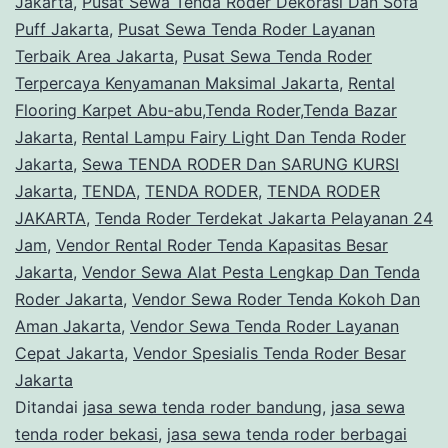
Jakarta
,
Pusat Sewa Tenda Roder Dekorasi Dan Sofa
Puff Jakarta
,
Pusat Sewa Tenda Roder Layanan
Terbaik Area Jakarta
,
Pusat Sewa Tenda Roder
Terpercaya Kenyamanan Maksimal Jakarta
,
Rental
Flooring Karpet Abu-abu,Tenda Roder,Tenda Bazar
Jakarta
,
Rental Lampu Fairy Light Dan Tenda Roder
Jakarta
,
Sewa TENDA RODER Dan SARUNG KURSI
Jakarta
,
TENDA
,
TENDA RODER
,
TENDA RODER
JAKARTA
,
Tenda Roder Terdekat Jakarta Pelayanan 24
Jam
,
Vendor Rental Roder Tenda Kapasitas Besar
Jakarta
,
Vendor Sewa Alat Pesta Lengkap Dan Tenda
Roder Jakarta
,
Vendor Sewa Roder Tenda Kokoh Dan
Aman Jakarta
,
Vendor Sewa Tenda Roder Layanan
Cepat Jakarta
,
Vendor Spesialis Tenda Roder Besar
Jakarta
Ditandai
jasa sewa tenda roder bandung
,
jasa sewa
tenda roder bekasi
,
jasa sewa tenda roder berbagai