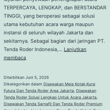
TERPERCAYA, LENGKAP, dan BERSTANDAR
TINGGI, yang beroperasi sebagai solusi
utama kebutuhan acara warga maupun
instansi di seluruh wilayah Jakarta dan
sekitarnya. Sebagai bagian dari jaringan PT.
Tenda Roder Indonesia,…
Lanjutkan
Sewa
membaca
MEJA
GBUKAN,
Diterbitkan
Juni 5, 2026
KURSI,
Dikategorikan dalam
Disewakan Meja Kotak,Kursi
TENDA
Futura Dan Tenda Roder Area Jakarta
,
Disewakan
Tenda Roder Solusi Lengkap Untuk Acara Jakarta
,
RODER
Disewakan Tenda Sarnafil Dan Tenda Roder Premium
Kualitas