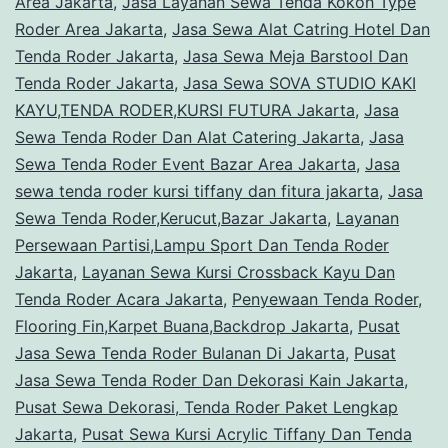
Area Jakarta
,
Jasa Layanan Sewa Tenda Kokoh Type
Prima
Roder Area Jakarta
,
Jasa Sewa Alat Catring Hotel Dan
Tenda Roder Jakarta
Jakarta
,
Jasa Sewa Meja Barstool Dan
Tenda Roder Jakarta
,
Jasa Sewa SOVA STUDIO KAKI
KAYU,TENDA RODER,KURSI FUTURA Jakarta
,
Jasa
Sewa Tenda Roder Dan Alat Catering Jakarta
,
Jasa
Sewa Tenda Roder Event Bazar Area Jakarta
,
Jasa
sewa tenda roder kursi tiffany dan fitura jakarta
,
Jasa
Sewa Tenda Roder,Kerucut,Bazar Jakarta
,
Layanan
Persewaan Partisi,Lampu Sport Dan Tenda Roder
Jakarta
,
Layanan Sewa Kursi Crossback Kayu Dan
Tenda Roder Acara Jakarta
,
Penyewaan Tenda Roder,
Flooring Fin,Karpet Buana,Backdrop Jakarta
,
Pusat
Jasa Sewa Tenda Roder Bulanan Di Jakarta
,
Pusat
Jasa Sewa Tenda Roder Dan Dekorasi Kain Jakarta
,
Pusat Sewa Dekorasi, Tenda Roder Paket Lengkap
Jakarta
,
Pusat Sewa Kursi Acrylic Tiffany Dan Tenda