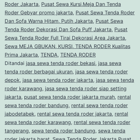
Roder Jakarta
,
Pusat Sewa Kursi,Meja Dan Tenda
Roder Gebyar promo jakarta
,
Pusat Sewa Tenda Roder
Dan Sofa Warna Hitam, Putih Jakarta
,
Pusat Sewa
Tenda Roder Dekorasi Dan Sofa Puff Jakarta
,
Pusat
Sewa Tenda Roder Full Tirai Dekorasi Area Jakarta
,
Sewa MEJA GBUKAN, KURSI, TENDA RODER Kualitas
Prima Jakarta
,
TENDA
,
TENDA RODER
Ditandai
jasa sewa tenda roder bekasi
,
jasa sewa
tenda roder berbagai ukuran
,
jasa sewa tenda roder
depok
,
jasa sewa tenda roder jakarta
,
jasa sewa tenda
roder karawang
,
jasa sewa tenda roder siap setting
jakarta
,
pusat sewa tenda roder jakarta murah
,
rental
sewa tenda roder bandung
,
rental sewa tenda roder
jabodetabek
,
rental sewa tenda roder jakarta
,
rental
sewa tenda roder karawang
,
rental sewa tenda roder
tangerang
,
sewa tenda roder bandung
,
sewa tenda
roder jakarta barat
,
Sewa Tenda Roder Jakarta Pusat
,