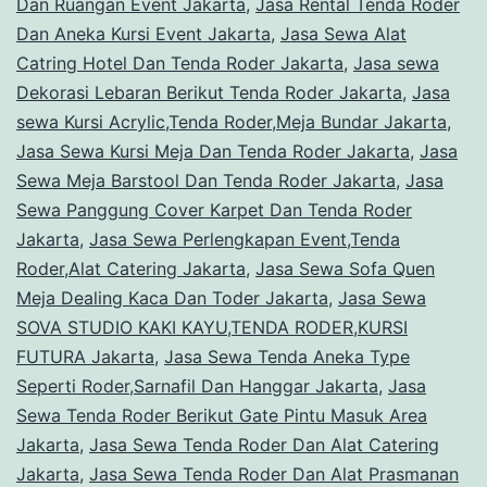
Dan Ruangan Event Jakarta
,
Jasa Rental Tenda Roder
Dan Aneka Kursi Event Jakarta
,
Jasa Sewa Alat
Catring Hotel Dan Tenda Roder Jakarta
,
Jasa sewa
Dekorasi Lebaran Berikut Tenda Roder Jakarta
,
Jasa
sewa Kursi Acrylic,Tenda Roder,Meja Bundar Jakarta
,
Jasa Sewa Kursi Meja Dan Tenda Roder Jakarta
,
Jasa
Sewa Meja Barstool Dan Tenda Roder Jakarta
,
Jasa
Sewa Panggung Cover Karpet Dan Tenda Roder
Jakarta
,
Jasa Sewa Perlengkapan Event,Tenda
Roder,Alat Catering Jakarta
,
Jasa Sewa Sofa Quen
Meja Dealing Kaca Dan Toder Jakarta
,
Jasa Sewa
SOVA STUDIO KAKI KAYU,TENDA RODER,KURSI
FUTURA Jakarta
,
Jasa Sewa Tenda Aneka Type
Seperti Roder,Sarnafil Dan Hanggar Jakarta
,
Jasa
Sewa Tenda Roder Berikut Gate Pintu Masuk Area
Jakarta
,
Jasa Sewa Tenda Roder Dan Alat Catering
Jakarta
,
Jasa Sewa Tenda Roder Dan Alat Prasmanan