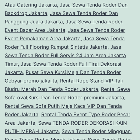
Atau Catering Jakarta
,
Jasa Sewa Tenda Roder Dan
Backdrop Jakarta
,
Jasa Sewa Tenda Roder Dan
Panggung Juara Jakarta
,
Jasa Sewa Tenda Roder
Event Bazar Area Jakarta
,
Jasa Sewa Tenda Roder
Event Pemakaman Area Jakarta
,
Jasa Sewa Tenda
Roder Full Flooring Rumput Sintetis Jakarta
,
Jasa
Sewa Tenda Roder Full Servis 24 Jam Area Jakarta
Timur
,
Jasa Sewa Tenda Roder Full Tirai Dekorasi
Jakarta
,
Pusat Sewa Kursi,Meja Dan Tenda Roder
Gebyar promo jakarta
,
Rental Rope Stand VIP Tali
Bludru Merah Dan Tenda Roder Jakarta
,
Rental Sewa
Sofa oval,Kursi Dan Tenda Roder premium Jakarta
,
Rental Sewa Sofa Putih Meja Kaca VIP Dan Tenda
Roder Jakarta
,
Rental Tenda Event Type Roder Besar
Area Jakarta
,
Sewa TENDA RODER DEKORASI KAIN
PUTIH MERAH Jakarta
,
Sewa Tenda Roder Mingguan
,
Sewa Tenda Roder Murah Jakarta
,
Sewa Tenda Roder