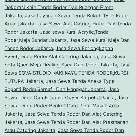
Dekorasi Kain Tenda Roder Dan Ruangan Event
Jakarta
,
Jasa Layanan Sewa Tenda Kokoh Type Roder
Area Jakarta
,
Jasa Sewa Alat Catring Hotel Dan Tenda
Roder Jakarta
,
Jasa sewa Kursi Acrylic,Tenda
Roder,Meja Bundar Jakarta
,
Jasa Sewa Kursi Meja Dan
Tenda Roder Jakarta
,
Jasa Sewa Perlengkapan
Event,Tenda Roder,Alat Catering Jakarta
,
Jasa Sewa
Sofa Quen Meja Dealing Kaca Dan Toder Jakarta
,
Jasa
Sewa SOVA STUDIO KAKI KAYU,TENDA RODER,KURSI
FUTURA Jakarta
,
Jasa Sewa Tenda Aneka Type
Seperti Roder,Sarnafil Dan Hanggar Jakarta
,
Jasa
Sewa Tenda Dan Flooring Cover Karpet Jakarta
,
Jasa
Sewa Tenda Roder Berikut Gate Pintu Masuk Area
Jakarta
,
Jasa Sewa Tenda Roder Dan Alat Catering
Jakarta
,
Jasa Sewa Tenda Roder Dan Alat Prasmanan
Atau Catering Jakarta
,
Jasa Sewa Tenda Roder Dan