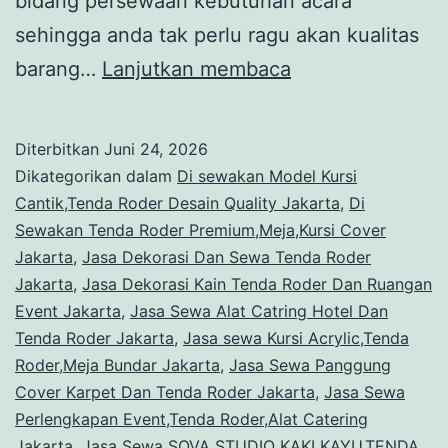
bidang persewaan kebutuhan acara
sehingga anda tak perlu ragu akan kualitas
Sewa
barang…
Lanjutkan membaca
TENDA
RODER,PANGG
Diterbitkan
Juni 24, 2026
CUSTOMIZE
Dikategorikan dalam
Di sewakan Model Kursi
Jakarta
Cantik,Tenda Roder Desain Quality Jakarta
,
Di
Sewakan Tenda Roder Premium,Meja,Kursi Cover
Jakarta
,
Jasa Dekorasi Dan Sewa Tenda Roder
Jakarta
,
Jasa Dekorasi Kain Tenda Roder Dan Ruangan
Event Jakarta
,
Jasa Sewa Alat Catring Hotel Dan
Tenda Roder Jakarta
,
Jasa sewa Kursi Acrylic,Tenda
Roder,Meja Bundar Jakarta
,
Jasa Sewa Panggung
Cover Karpet Dan Tenda Roder Jakarta
,
Jasa Sewa
Perlengkapan Event,Tenda Roder,Alat Catering
Jakarta
,
Jasa Sewa SOVA STUDIO KAKI KAYU,TENDA