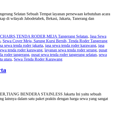
 Selatan Sebuah Tempat layanan persewaan kebutuhan acara
ngkap di wilayah Jabodetabek, Bekasi, Jakarta, Tanerang dan
CHAIRS,TENDA RODER,MEJA Tangerang Selatan
,
Jasa Sewa
n
,
Sewa Cover Meja, Sarung Kursi Bersih, Tenda Roder Tangerang
asa sewa tenda roder jakarta
,
jasa sewa tenda roder karawang
,
jasa
sewa tenda roder karawang
,
layanan sewa tenda roder serang
,
pusat
da roder tangerang
,
pusat sewa tenda roder tangerang selatan
,
sewa
ta utara
,
Sewa Tenda Roder Karawang
ta
IANG BENDERA STAINLESS Jakarta Ini yaitu sebuah
ng lainnya dalam satu paket praktis dengan harga sewa yang sangat