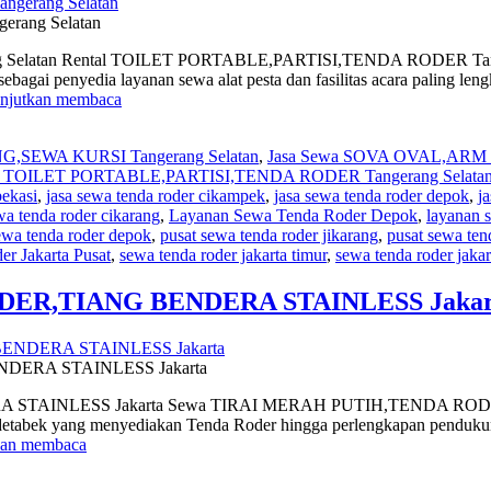
rang Selatan
atan Rental TOILET PORTABLE,PARTISI,TENDA RODER Tangerang
sebagai penyedia layanan sewa alat pesta dan fasilitas acara paling le
Rental
njutkan membaca
TOILET
PORTABLE,PARTISI,TENDA
SEWA KURSI Tangerang Selatan
,
Jasa Sewa SOVA OVAL,ARM 
RODER
l TOILET PORTABLE,PARTISI,TENDA RODER Tangerang Selata
Tangerang
bekasi
,
jasa sewa tenda roder cikampek
,
jasa sewa tenda roder depok
,
j
Selatan
wa tenda roder cikarang
,
Layanan Sewa Tenda Roder Depok
,
layanan 
ewa tenda roder depok
,
pusat sewa tenda roder jikarang
,
pusat sewa ten
r Jakarta Pusat
,
sewa tenda roder jakarta timur
,
sewa tenda roder jakar
DER,TIANG BENDERA STAINLESS Jakar
DERA STAINLESS Jakarta
AINLESS Jakarta Sewa TIRAI MERAH PUTIH,TENDA RODER,T
jabodetabek yang menyediakan Tenda Roder hingga perlengkapan penduku
Sewa
kan membaca
TIRAI
MERAH