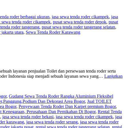
tenda roder berbagai ukuran
,
jasa sewa tenda roder cikampek
,
jasa
t sewa tenda roder cikampek
,
pusat sewa tenda roder depok
,
pusat
 tenda roder tangerang
,
pusat sewa tenda roder tangerang selatan
,
 jakarta utara
,
Sewa Tenda Roder Karawang
yanan penjualan Toilet dan persewaan tenda roder serta
a Roder Indonesia siap menjadi sebuah layanan sewa yang…
Lanjutkan
ogor
,
Gudang Sewa Tenda Roder Rangka Aluminium Fleksibel
er,Panggung,Podium Dan Dekorasi Area Bogor
,
Jual TOILET
a Bogor
,
Penyewaan Tenda Roder Dan Karpet premium Bogor
,
t Kenegaraan, Perusahaan Dan Pernikahan Di Bogor
,
Rental Tenda
,
jasa sewa tenda roder bekasi
,
jasa sewa tenda roder cikampek
,
jasa
oder karawang
,
jasa sewa tenda roder serang
,
jasa sewa tenda roder
roder jakarta pusat
,
rental sewa tenda roder tangerang selatan
,
rental