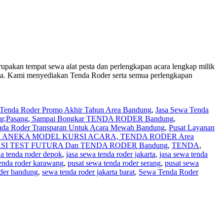
mpat sewa alat pesta dan perlengkapan acara lengkap milik
nya. Kami menyediakan Tenda Roder serta semua perlengkapan
 Tenda Roder Promo Akhir Tahun Area Bandung
,
Jasa Sewa Tenda
tar,Pasang, Sampai Bongkar TENDA RODER Bandung
,
nda Roder Transparan Untuk Acara Mewah Bandung
,
Pusat Layanan
wa ANEKA MODEL KURSI ACARA, TENDA RODER Area
URSI TEST FUTURA Dan TENDA RODER Bandung
,
TENDA
,
wa tenda roder depok
,
jasa sewa tenda roder jakarta
,
jasa sewa tenda
tenda roder karawang
,
pusat sewa tenda roder serang
,
pusat sewa
oder bandung
,
sewa tenda roder jakarta barat
,
Sewa Tenda Roder