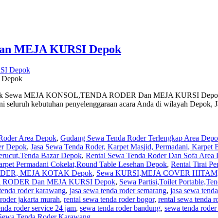
n MEJA KURSI Depok
 Depok
MEJA KONSOL,TENDA RODER Dan MEJA KURSI Depok ini adalah 
i seluruh kebutuhan penyelenggaraan acara Anda di wilayah Depok, Jab
 Roder Area Depok
,
Gudang Sewa Tenda Roder Terlengkap Area Dep
er Depok
,
Jasa Sewa Tenda Roder, Karpet Masjid, Permadani, Karpet
erucut,Tenda Bazar Depok
,
Rental Sewa Tenda Roder Dan Sofa Area
arpet Permadani Cokelat,Round Table Lesehan Depok
,
Rental Tirai 
DER, MEJA KOTAK Depok
,
Sewa KURSI,MEJA COVER HITAM
 RODER Dan MEJA KURSI Depok
,
Sewa Partisi,Toilet Portable,T
 tenda roder karawang
,
jasa sewa tenda roder semarang
,
jasa sewa tenda
roder jakarta murah
,
rental sewa tenda roder bogor
,
rental sewa tenda ro
tenda roder service 24 jam
,
sewa tenda roder bandung
,
sewa tenda rode
Sewa Tenda Roder Karawang