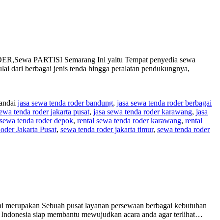
wa PARTISI Semarang Ini yaitu Tempat penyedia sewa
lai dari berbagai jenis tenda hingga peralatan pendukungnya,
andai
jasa sewa tenda roder bandung
,
jasa sewa tenda roder berbagai
sewa tenda roder jakarta pusat
,
jasa sewa tenda roder karawang
,
jasa
 sewa tenda roder depok
,
rental sewa tenda roder karawang
,
rental
der Jakarta Pusat
,
sewa tenda roder jakarta timur
,
sewa tenda roder
i merupakan Sebuah pusat layanan persewaan berbagai kebutuhan
er Indonesia siap membantu mewujudkan acara anda agar terlihat…