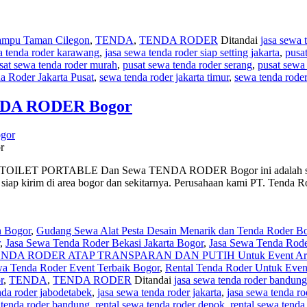
lampu Taman Cilegon
,
TENDA
,
TENDA RODER
Ditandai
jasa sewa 
a tenda roder karawang
,
jasa sewa tenda roder siap setting jakarta
,
pusa
sat sewa tenda roder murah
,
pusat sewa tenda roder serang
,
pusat sewa
 Roder Jakarta Pusat
,
sewa tenda roder jakarta timur
,
sewa tenda roder
NDA RODER Bogor
r
ET PORTABLE Dan Sewa TENDA RODER Bogor ini adalah sebuah la
n siap kirim di area bogor dan sekitarnya. Perusahaan kami PT. Tend
n Bogor
,
Gudang Sewa Alat Pesta Desain Menarik dan Tenda Roder B
,
Jasa Sewa Tenda Roder Bekasi Jakarta Bogor
,
Jasa Sewa Tenda Rod
TENDA RODER ATAP TRANSPARAN DAN PUTIH Untuk Event Are
wa Tenda Roder Event Terbaik Bogor
,
Rental Tenda Roder Untuk Even
r
,
TENDA
,
TENDA RODER
Ditandai
jasa sewa tenda roder bandung
nda roder jabodetabek
,
jasa sewa tenda roder jakarta
,
jasa sewa tenda r
 tenda roder bandung
,
rental sewa tenda roder depok
,
rental sewa tenda 