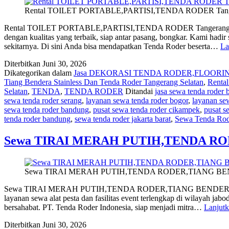
Rental TOILET PORTABLE,PARTISI,TENDA RODER Tange
Rental TOILET PORTABLE,PARTISI,TENDA RODER Tangerang Sel
dengan kualitas yang terbaik, siap antar pasang, bongkar. Kami hadir 
sekitarnya. Di sini Anda bisa mendapatkan Tenda Roder beserta…
La
Diterbitkan
Juni 30, 2026
Dikategorikan dalam
Jasa DEKORASI TENDA RODER,FLOORING,
Tiang Bendera Stainless Dan Tenda Roder Tangerang Selatan
,
Renta
Selatan
,
TENDA
,
TENDA RODER
Ditandai
jasa sewa tenda roder 
sewa tenda roder serang
,
layanan sewa tenda roder bogor
,
layanan se
sewa tenda roder bandung
,
pusat sewa tenda roder cikampek
,
pusat s
tenda roder bandung
,
sewa tenda roder jakarta barat
,
Sewa Tenda Rode
Sewa TIRAI MERAH PUTIH,TENDA RO
Sewa TIRAI MERAH PUTIH,TENDA RODER,TIANG BEN
Sewa TIRAI MERAH PUTIH,TENDA RODER,TIANG BENDERA ST
layanan sewa alat pesta dan fasilitas event terlengkap di wilayah 
bersahabat. PT. Tenda Roder Indonesia, siap menjadi mitra…
Lanjut
Diterbitkan
Juni 30, 2026