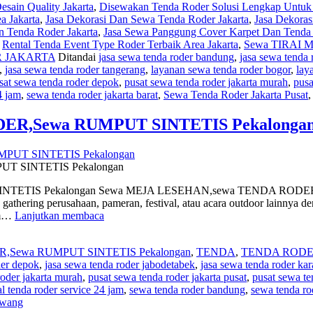
sain Quality Jakarta
,
Disewakan Tenda Roder Solusi Lengkap Untuk 
PUTIH,TENDA
 Jakarta
,
Jasa Dekorasi Dan Sewa Tenda Roder Jakarta
,
Jasa Dekoras
RODER,TIANG
n Tenda Roder Jakarta
,
Jasa Sewa Panggung Cover Karpet Dan Tenda 
BENDERA
,
Rental Tenda Event Type Roder Terbaik Area Jakarta
,
Sewa TIRAI
STAINLESS
 JAKARTA
Ditandai
jasa sewa tenda roder bandung
,
jasa sewa tenda
Jakarta
,
jasa sewa tenda roder tangerang
,
layanan sewa tenda roder bogor
,
lay
sat sewa tenda roder depok
,
pusat sewa tenda roder jakarta murah
,
pusa
4 jam
,
sewa tenda roder jakarta barat
,
Sewa Tenda Roder Jakarta Pusat
ER,Sewa RUMPUT SINTETIS Pekalonga
T SINTETIS Pekalongan
TIS Pekalongan Sewa MEJA LESEHAN,sewa TENDA RODER,Sew
 gathering perusahaan, pameran, festival, atau acara outdoor lainnya d
Sewa
lam…
Lanjutkan membaca
MEJA
LESEHAN,sewa
,Sewa RUMPUT SINTETIS Pekalongan
,
TENDA
,
TENDA ROD
TENDA
der depok
,
jasa sewa tenda roder jabodetabek
,
jasa sewa tenda roder ka
RODER,Sewa
roder jakarta murah
,
pusat sewa tenda roder jakarta pusat
,
pusat sewa t
RUMPUT
al tenda roder service 24 jam
,
sewa tenda roder bandung
,
sewa tenda rod
SINTETIS
awang
Pekalongan