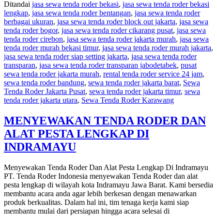
Ditandai
jasa sewa tenda roder bekasi
,
jasa sewa tenda roder bekasi
BESAR
lengkap
,
jasa sewa tenda roder bentangan
,
jasa sewa tenda roder
JENIS
berbagai ukuran
,
jasa sewa tenda roder block out jakarta
,
jasa sewa
RODER
tenda roder bogor
,
jasa sewa tenda roder cikarang pusat
,
jasa sewa
DI
tenda roder cirebon
,
jasa sewa tenda roder jakarta murah
,
jasa sewa
MONAS
tenda roder murah bekasi timur
,
jasa sewa tenda roder murah jakarta
,
JAKPUS
jasa sewa tenda roder siap setting jakarta
,
jasa sewa tenda roder
transparan
,
jasa sewa tenda roder transparan jabodetabek
,
pusat
sewa tenda roder jakarta murah
,
rental tenda roder service 24 jam
,
sewa tenda roder bandung
,
sewa tenda roder jakarta barat
,
Sewa
Tenda Roder Jakarta Pusat
,
sewa tenda roder jakarta timur
,
sewa
tenda roder jakarta utara
,
Sewa Tenda Roder Karawang
MENYEWAKAN TENDA RODER DAN
ALAT PESTA LENGKAP DI
INDRAMAYU
Menyewakan Tenda Roder Dan Alat Pesta Lengkap Di Indramayu
PT. Tenda Roder Indonesia menyewakan Tenda Roder dan alat
pesta lengkap di wilayah kota Indramayu Jawa Barat. Kami bersedia
membantu acara anda agar lebih berkesan dengan menawarkan
produk berkualitas. Dalam hal ini, tim tenaga kerja kami siap
membantu mulai dari persiapan hingga acara selesai di