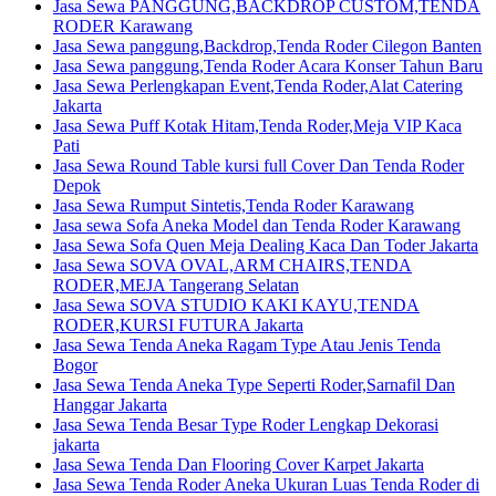
Jasa Sewa PANGGUNG,BACKDROP CUSTOM,TENDA
RODER Karawang
Jasa Sewa panggung,Backdrop,Tenda Roder Cilegon Banten
Jasa Sewa panggung,Tenda Roder Acara Konser Tahun Baru
Jasa Sewa Perlengkapan Event,Tenda Roder,Alat Catering
Jakarta
Jasa Sewa Puff Kotak Hitam,Tenda Roder,Meja VIP Kaca
Pati
Jasa Sewa Round Table kursi full Cover Dan Tenda Roder
Depok
Jasa Sewa Rumput Sintetis,Tenda Roder Karawang
Jasa sewa Sofa Aneka Model dan Tenda Roder Karawang
Jasa Sewa Sofa Quen Meja Dealing Kaca Dan Toder Jakarta
Jasa Sewa SOVA OVAL,ARM CHAIRS,TENDA
RODER,MEJA Tangerang Selatan
Jasa Sewa SOVA STUDIO KAKI KAYU,TENDA
RODER,KURSI FUTURA Jakarta
Jasa Sewa Tenda Aneka Ragam Type Atau Jenis Tenda
Bogor
Jasa Sewa Tenda Aneka Type Seperti Roder,Sarnafil Dan
Hanggar Jakarta
Jasa Sewa Tenda Besar Type Roder Lengkap Dekorasi
jakarta
Jasa Sewa Tenda Dan Flooring Cover Karpet Jakarta
Jasa Sewa Tenda Roder Aneka Ukuran Luas Tenda Roder di