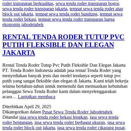
roder transparan berkualitas
,
sewa tenda roder transparan bogor
,
sewa tenda roder transparan jakarta
,
tempat sewa tenda roder atap
block out jakarta
,
tempat sewa tenda roder bandung
,
tempat sewa
tenda roder bekasi
,
tempat sewa tenda roder transparan harga
ekonomis jabodetabek
RENTAL TENDA RODER TUTUP PVC
PUTIH FLEKSIBLE DAN ELEGAN
JAKARTA
Rental Tenda Roder Tutup Pvc Putih Fleksible Dan Elegan Jakarta
PT. Tenda Roder Indonesia adalah jasa rental Tenda Roder yang
menyediakan banyak jenis dan model tendanya seperti tutup pvc
putih yang sangat fleksible dan elegan di Jakarta. Kami telah bekerja
selama bertahun-tahun untuk memenuhi dan memuaskan kebutuhan
pelanggan Sewa Tenda Roder kami dalam menyelenggarakan
RENTAL
acara…
Lanjutkan membaca
TENDA
Diterbitkan
April 29, 2025
RODER
Dikategorikan dalam
Pusat Sewa Tenda Roder Jabodetabek
TUTUP
Ditandai
jasa sewa tenda roder bekasi lengkap
,
jasa sewa tenda
PVC
roder bentangan
,
jasa sewa tenda roder berbagai ukuran
,
jasa sewa
PUTIH
tenda roder block out jakarta
,
jasa sewa tenda roder cikarang pusat
,
FLEKSIBLE