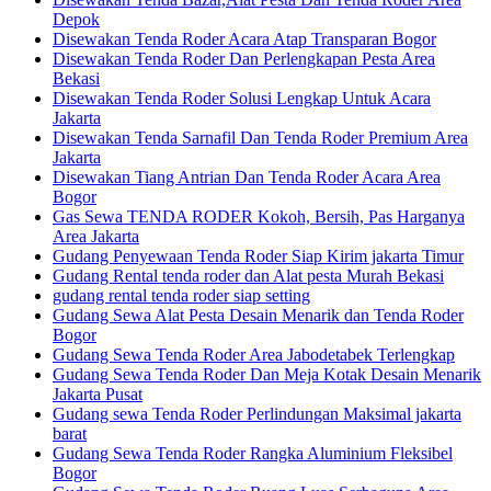
Depok
Disewakan Tenda Roder Acara Atap Transparan Bogor
Disewakan Tenda Roder Dan Perlengkapan Pesta Area
Bekasi
Disewakan Tenda Roder Solusi Lengkap Untuk Acara
Jakarta
Disewakan Tenda Sarnafil Dan Tenda Roder Premium Area
Jakarta
Disewakan Tiang Antrian Dan Tenda Roder Acara Area
Bogor
Gas Sewa TENDA RODER Kokoh, Bersih, Pas Harganya
Area Jakarta
Gudang Penyewaan Tenda Roder Siap Kirim jakarta Timur
Gudang Rental tenda roder dan Alat pesta Murah Bekasi
gudang rental tenda roder siap setting
Gudang Sewa Alat Pesta Desain Menarik dan Tenda Roder
Bogor
Gudang Sewa Tenda Roder Area Jabodetabek Terlengkap
Gudang Sewa Tenda Roder Dan Meja Kotak Desain Menarik
Jakarta Pusat
Gudang sewa Tenda Roder Perlindungan Maksimal jakarta
barat
Gudang Sewa Tenda Roder Rangka Aluminium Fleksibel
Bogor