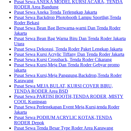
Pusat Sewa ANEKA MODEL KURSI ACARA, TENDA
RODER Area Bandung
Pusat Sewa Aneka Tenda Terlengkap Jakarta
Pusat Sewa Backdrop Photobooth Lampu Sportligt,Tenda
Roder Bekasi
Pusat Sewa Bean Bag Berwarna-warni Dan Tenda Roder
Jakarta
Pusat Sewa Bean Bag Warna Biru Dan Tenda Roder Jakarta
Utara
Pusat Sewa Dekorasi, Tenda Roder Paket Lengkap Jakarta
Pusat Sewa Kursi Acrylic Tiffany Dan Tenda Roder Jakarta
Pusat Sewa Kursi Crossback, Tenda Roder Cikarang
Pusat Sewa Kursi,Meja Dan Tenda Roder Gebyar promo
jakarta
Pusat Sewa Kursi,Meja Panggung,Backdrop,Tenda Roder
Karawang
Pusat Sewa MEJA BULAT, KURSI COVER BIRU,
TENDA RODER Area BSD
Pusat Sewa PARTISI BOOTH,TENDA RODER ,MISTY
COOL Kuningan
Pusat Sewa Perlengkapan Event Meja,Kursi,tenda Roder
Jakarta
Pusat Sewa PODIUM ACRYLIC KOTAK,TENDA
RODER Depok
Pusat Sewa Tenda Besar Type Roder Area Karawang