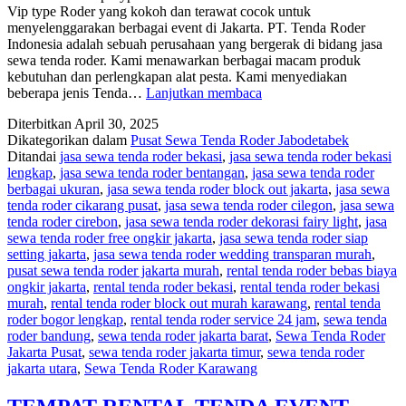
Vip type Roder yang kokoh dan terawat cocok untuk
menyelenggarakan berbagai event di Jakarta. PT. Tenda Roder
Indonesia adalah sebuah perusahaan yang bergerak di bidang jasa
sewa tenda roder. Kami menawarkan berbagai macam produk
kebutuhan dan perlengkapan alat pesta. Kami menyediakan
RENTAL
beberapa jenis Tenda…
Lanjutkan membaca
TENDA
Diterbitkan
April 30, 2025
VIP
Dikategorikan dalam
Pusat Sewa Tenda Roder Jabodetabek
TYPE
Ditandai
jasa sewa tenda roder bekasi
,
jasa sewa tenda roder bekasi
RODER
lengkap
,
jasa sewa tenda roder bentangan
,
jasa sewa tenda roder
KOKOH
berbagai ukuran
,
jasa sewa tenda roder block out jakarta
,
jasa sewa
DI
tenda roder cikarang pusat
,
jasa sewa tenda roder cilegon
,
jasa sewa
JAKARTA
tenda roder cirebon
,
jasa sewa tenda roder dekorasi fairy light
,
jasa
sewa tenda roder free ongkir jakarta
,
jasa sewa tenda roder siap
setting jakarta
,
jasa sewa tenda roder wedding transparan murah
,
pusat sewa tenda roder jakarta murah
,
rental tenda roder bebas biaya
ongkir jakarta
,
rental tenda roder bekasi
,
rental tenda roder bekasi
murah
,
rental tenda roder block out murah karawang
,
rental tenda
roder bogor lengkap
,
rental tenda roder service 24 jam
,
sewa tenda
roder bandung
,
sewa tenda roder jakarta barat
,
Sewa Tenda Roder
Jakarta Pusat
,
sewa tenda roder jakarta timur
,
sewa tenda roder
jakarta utara
,
Sewa Tenda Roder Karawang