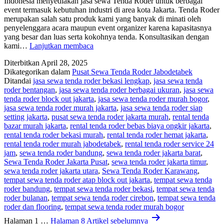
Indonesia menyediakan jasa sewa Tenda Roder untuk berbagai
event termasuk kebutuhan industri di area kota Jakarta. Tenda Roder
merupakan salah satu produk kami yang banyak di minati oleh
penyelenggara acara maupun event organizer karena kapasitasnya
yang besar dan luas serta kokohnya tenda. Konsultasikan dengan
JASA
kami…
Lanjutkan membaca
SEWA
Diterbitkan
April 28, 2025
TENDA
Dikategorikan dalam
Pusat Sewa Tenda Roder Jabodetabek
RODER
Ditandai
jasa sewa tenda roder bekasi lengkap
,
jasa sewa tenda
EVENT
roder bentangan
,
jasa sewa tenda roder berbagai ukuran
,
jasa sewa
INDUSTRI
tenda roder block out jakarta
,
jasa sewa tenda roder murah bogor
,
JAKARTA
jasa sewa tenda roder murah jakarta
,
jasa sewa tenda roder siap
setting jakarta
,
pusat sewa tenda roder jakarta murah
,
rental tenda
bazar murah jakarta
,
rental tenda roder bebas biaya ongkir jakarta
,
rental tenda roder bekasi murah
,
rental tenda roder hemat jakarta
,
rental tenda roder murah jabodetabek
,
rental tenda roder service 24
jam
,
sewa tenda roder bandung
,
sewa tenda roder jakarta barat
,
Sewa Tenda Roder Jakarta Pusat
,
sewa tenda roder jakarta timur
,
sewa tenda roder jakarta utara
,
Sewa Tenda Roder Karawang
,
tempat sewa tenda roder atap block out jakarta
,
tempat sewa tenda
roder bandung
,
tempat sewa tenda roder bekasi
,
tempat sewa tenda
roder bulanan
,
tempat sewa tenda roder cirebon
,
tempat sewa tenda
roder dan flooring
,
tempat sewa tenda roder murah bogor
Paginasi
Halaman 1
…
Halaman 8
Artikel
sebelumnya