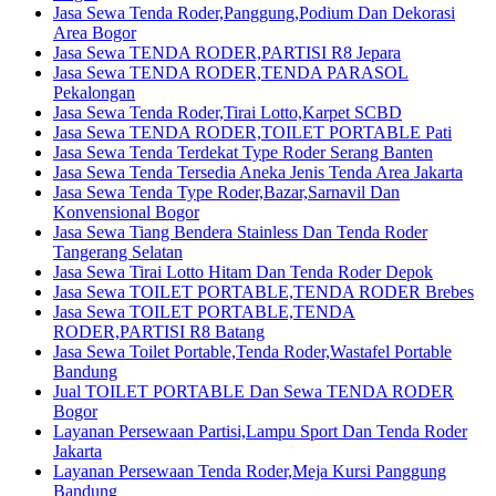
Jasa Sewa Tenda Roder,Panggung,Podium Dan Dekorasi
Area Bogor
Jasa Sewa TENDA RODER,PARTISI R8 Jepara
Jasa Sewa TENDA RODER,TENDA PARASOL
Pekalongan
Jasa Sewa Tenda Roder,Tirai Lotto,Karpet SCBD
Jasa Sewa TENDA RODER,TOILET PORTABLE Pati
Jasa Sewa Tenda Terdekat Type Roder Serang Banten
Jasa Sewa Tenda Tersedia Aneka Jenis Tenda Area Jakarta
Jasa Sewa Tenda Type Roder,Bazar,Sarnavil Dan
Konvensional Bogor
Jasa Sewa Tiang Bendera Stainless Dan Tenda Roder
Tangerang Selatan
Jasa Sewa Tirai Lotto Hitam Dan Tenda Roder Depok
Jasa Sewa TOILET PORTABLE,TENDA RODER Brebes
Jasa Sewa TOILET PORTABLE,TENDA
RODER,PARTISI R8 Batang
Jasa Sewa Toilet Portable,Tenda Roder,Wastafel Portable
Bandung
Jual TOILET PORTABLE Dan Sewa TENDA RODER
Bogor
Layanan Persewaan Partisi,Lampu Sport Dan Tenda Roder
Jakarta
Layanan Persewaan Tenda Roder,Meja Kursi Panggung
Bandung