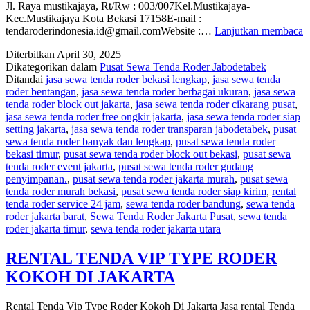
Jl. Raya mustikajaya, Rt/Rw : 003/007Kel.Mustikajaya-
Kec.Mustikajaya Kota Bekasi 17158E-mail :
S
tendaroderindonesia.id@gmail.comWebsite :…
Lanjutkan membaca
T
Diterbitkan
April 30, 2025
Dikategorikan dalam
Pusat Sewa Tenda Roder Jabodetabek
A
Ditandai
jasa sewa tenda roder bekasi lengkap
,
jasa sewa tenda
roder bentangan
,
jasa sewa tenda roder berbagai ukuran
,
jasa sewa
D
tenda roder block out jakarta
,
jasa sewa tenda roder cikarang pusat
,
jasa sewa tenda roder free ongkir jakarta
,
jasa sewa tenda roder siap
setting jakarta
,
jasa sewa tenda roder transparan jabodetabek
,
pusat
sewa tenda roder banyak dan lengkap
,
pusat sewa tenda roder
bekasi timur
,
pusat sewa tenda roder block out bekasi
,
pusat sewa
tenda roder event jakarta
,
pusat sewa tenda roder gudang
penyimpanan.
,
pusat sewa tenda roder jakarta murah
,
pusat sewa
tenda roder murah bekasi
,
pusat sewa tenda roder siap kirim
,
rental
tenda roder service 24 jam
,
sewa tenda roder bandung
,
sewa tenda
roder jakarta barat
,
Sewa Tenda Roder Jakarta Pusat
,
sewa tenda
roder jakarta timur
,
sewa tenda roder jakarta utara
RENTAL TENDA VIP TYPE RODER
KOKOH DI JAKARTA
Rental Tenda Vip Type Roder Kokoh Di Jakarta Jasa rental Tenda