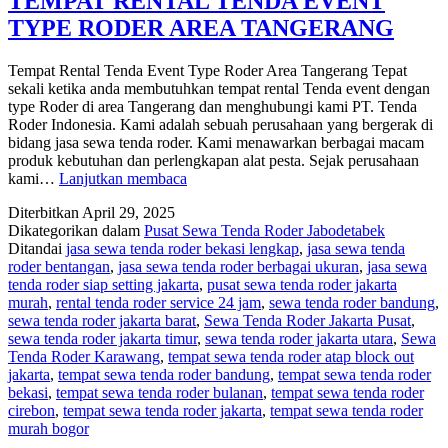
TEMPAT RENTAL TENDA EVENT
TYPE RODER AREA TANGERANG
Tempat Rental Tenda Event Type Roder Area Tangerang Tepat
sekali ketika anda membutuhkan tempat rental Tenda event dengan
type Roder di area Tangerang dan menghubungi kami PT. Tenda
Roder Indonesia. Kami adalah sebuah perusahaan yang bergerak di
bidang jasa sewa tenda roder. Kami menawarkan berbagai macam
produk kebutuhan dan perlengkapan alat pesta. Sejak perusahaan
TEMPAT
kami…
Lanjutkan membaca
RENTAL
Diterbitkan
April 29, 2025
TENDA
Dikategorikan dalam
Pusat Sewa Tenda Roder Jabodetabek
EVENT
Ditandai
jasa sewa tenda roder bekasi lengkap
,
jasa sewa tenda
TYPE
roder bentangan
,
jasa sewa tenda roder berbagai ukuran
,
jasa sewa
RODER
tenda roder siap setting jakarta
,
pusat sewa tenda roder jakarta
AREA
murah
,
rental tenda roder service 24 jam
,
sewa tenda roder bandung
,
TANGERANG
sewa tenda roder jakarta barat
,
Sewa Tenda Roder Jakarta Pusat
,
sewa tenda roder jakarta timur
,
sewa tenda roder jakarta utara
,
Sewa
Tenda Roder Karawang
,
tempat sewa tenda roder atap block out
jakarta
,
tempat sewa tenda roder bandung
,
tempat sewa tenda roder
bekasi
,
tempat sewa tenda roder bulanan
,
tempat sewa tenda roder
cirebon
,
tempat sewa tenda roder jakarta
,
tempat sewa tenda roder
murah bogor