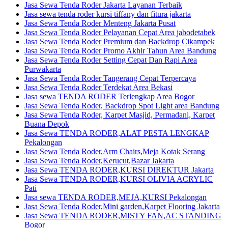
Jasa Sewa Tenda Roder Jakarta Layanan Terbaik
Jasa sewa tenda roder kursi tiffany dan fitura jakarta
Jasa Sewa Tenda Roder Menteng Jakarta Pusat
Jasa Sewa Tenda Roder Pelayanan Cepat Area jabodetabek
Jasa Sewa Tenda Roder Premium dan Backdrop Cikampek
Jasa Sewa Tenda Roder Promo Akhir Tahun Area Bandung
Jasa Sewa Tenda Roder Setting Cepat Dan Rapi Area
Purwakarta
Jasa Sewa Tenda Roder Tangerang Cepat Terpercaya
Jasa Sewa Tenda Roder Terdekat Area Bekasi
Jasa sewa TENDA RODER Terlengkap Area Bogor
Jasa Sewa Tenda Roder, Backdrop Spot Light area Bandung
Jasa Sewa Tenda Roder, Karpet Masjid, Permadani, Karpet
Buana Depok
Jasa Sewa TENDA RODER,ALAT PESTA LENGKAP
Pekalongan
Jasa Sewa Tenda Roder,Arm Chairs,Meja Kotak Serang
Jasa Sewa Tenda Roder,Kerucut,Bazar Jakarta
Jasa Sewa TENDA RODER,KURSI DIREKTUR Jakarta
Jasa Sewa TENDA RODER,KURSI OLIVIA ACRYLIC
Pati
Jasa sewa TENDA RODER,MEJA,KURSI Pekalongan
Jasa Sewa Tenda Roder,Mini garden,Karpet Flooring Jakarta
Jasa Sewa TENDA RODER,MISTY FAN,AC STANDING
Bogor