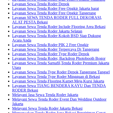
Layanan Sewa Tenda Roder Depok
Layanan Sewa Tenda Roder Free Ongkir Jakarta barat
Layanan Sewa Tenda Roder Free Ongkir Tangerang
Layanan SEWA TENDA RODER FULL DEKORASI,
ALAT PESTA Bekasi
Layanan Sewa Tenda Roder Include Flooring Area Bekasi
Layanan Sewa Tenda Roder Jakarta Selatan
Layanan Sewa Tenda Roder Kokoh BSD Siap Dukung
Acara Anda
Layanan Sewa Tenda Roder PIK 2 Free Ongkir
Layanan Sewa Tenda Roder Terpercaya Di Tangerang
Layanan Sewa Tenda Roder Type Roder Depok
Layanan Sewa Tenda Roder, Backdrop Photobooth Bogor
Layanan Sewa Tenda Sarnafil,Tenda Roder Premium Jakarta
Utara
Layanan Sewa Tenda Type Roder Depok,Tangerang,Tangsel
Layanan Sewa Tenda Type Roder Mingguan di Bekasi
Layanan Sewa Tenda,Flooring,Karpet,Meja,Kursi Jakarta
Layanan Sewa TIANG BENDERA KAYU Dan TENDA
RODER Bekasi
Melayani Jasa Sewa Tenda Roder Jakarta
Melayani Sewa Tenda Roder Event Dan Wedding Outdoor
Jakarta
Melayani Sewa Tenda Roder Jakarta Bekasi
Menyewakan Tenda Roder Area Bekasi Pengiriman Cepat