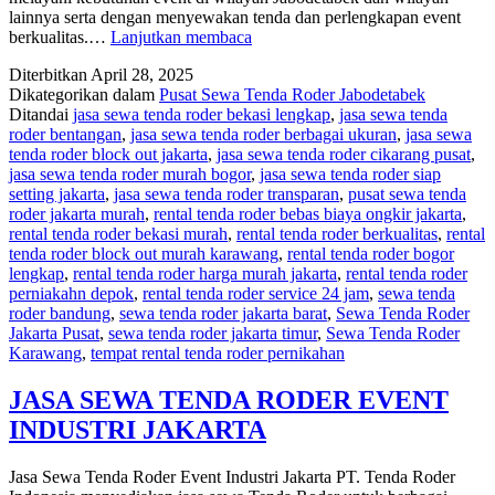
lainnya serta dengan menyewakan tenda dan perlengkapan event
RENTAL
berkualitas.…
Lanjutkan membaca
TENDA
Diterbitkan
April 28, 2025
RODER
Dikategorikan dalam
Pusat Sewa Tenda Roder Jabodetabek
MAJALENGKA
Ditandai
jasa sewa tenda roder bekasi lengkap
,
jasa sewa tenda
JAWA
roder bentangan
,
jasa sewa tenda roder berbagai ukuran
,
jasa sewa
BARAT
tenda roder block out jakarta
,
jasa sewa tenda roder cikarang pusat
,
jasa sewa tenda roder murah bogor
,
jasa sewa tenda roder siap
setting jakarta
,
jasa sewa tenda roder transparan
,
pusat sewa tenda
roder jakarta murah
,
rental tenda roder bebas biaya ongkir jakarta
,
rental tenda roder bekasi murah
,
rental tenda roder berkualitas
,
rental
tenda roder block out murah karawang
,
rental tenda roder bogor
lengkap
,
rental tenda roder harga murah jakarta
,
rental tenda roder
perniakahn depok
,
rental tenda roder service 24 jam
,
sewa tenda
roder bandung
,
sewa tenda roder jakarta barat
,
Sewa Tenda Roder
Jakarta Pusat
,
sewa tenda roder jakarta timur
,
Sewa Tenda Roder
Karawang
,
tempat rental tenda roder pernikahan
JASA SEWA TENDA RODER EVENT
INDUSTRI JAKARTA
Jasa Sewa Tenda Roder Event Industri Jakarta PT. Tenda Roder