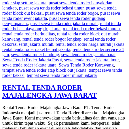
roder siap setting jakarta
,
pusat sewa tenda roder banyak dan
MURAH
lengkap
,
pusat sewa tenda roder bekasi timur
,
pusat sewa tenda
DI
roder block out bekasi
,
pusat sewa tenda roder bogor
,
pusat sewa
JAKARTA
tenda roder event jakarta
,
pusat sewa tenda roder gudang
penyimpanan.
,
pusat sewa tenda roder jakarta murah
,
rental tenda
roder bebas biaya ongkir jakarta
,
rental tenda roder bekasi murah
,
rental tenda roder berkualitas
,
rental tenda roder block out murah
karawang
,
rental tenda roder bogor lengkap
,
rental tenda roder
dekorasi serut jakarta murah
,
rental tenda roder harga murah jakarta
,
rental tenda roder paket hemat jakarta
,
rental tenda roder service 24
jam
,
sewa tenda roder bandung
,
sewa tenda roder jakarta barat
,
Sewa Tenda Roder Jakarta Pusat
,
sewa tenda roder jakarta timur
,
sewa tenda roder jakarta utara
,
Sewa Tenda Roder Karawang
,
tempat sewa tenda roder atap block out jakarta
,
tempat sewa tenda
roder bekasi
,
tempat sewa tenda roder murah jakarta
RENTAL TENDA RODER
MAJALENGKA JAWA BARAT
Rental Tenda Roder Majalengka Jawa Barat PT. Tenda Roder
Indonesia menjadi jasa rental Tenda Roder di area kota Majalengka
Jawa Barat. Kami menyewakan tenda berkualitas dan tim yang siap
untuk kirim tepat waktu. Sejak perusahaan kami beroperasi, telah
melayani kebutuhan event di wilayah Jabodetabek dan wilayah