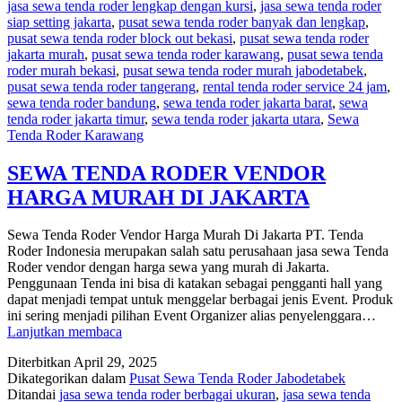
jasa sewa tenda roder lengkap dengan kursi
,
jasa sewa tenda roder
DAN
siap setting jakarta
,
pusat sewa tenda roder banyak dan lengkap
,
ELEGAN
pusat sewa tenda roder block out bekasi
,
pusat sewa tenda roder
JAKARTA
jakarta murah
,
pusat sewa tenda roder karawang
,
pusat sewa tenda
roder murah bekasi
,
pusat sewa tenda roder murah jabodetabek
,
pusat sewa tenda roder tangerang
,
rental tenda roder service 24 jam
,
sewa tenda roder bandung
,
sewa tenda roder jakarta barat
,
sewa
tenda roder jakarta timur
,
sewa tenda roder jakarta utara
,
Sewa
Tenda Roder Karawang
SEWA TENDA RODER VENDOR
HARGA MURAH DI JAKARTA
Sewa Tenda Roder Vendor Harga Murah Di Jakarta PT. Tenda
Roder Indonesia merupakan salah satu perusahaan jasa sewa Tenda
Roder vendor dengan harga sewa yang murah di Jakarta.
Penggunaan Tenda ini bisa di katakan sebagai pengganti hall yang
dapat menjadi tempat untuk menggelar berbagai jenis Event. Produk
ini sering menjadi pilihan Event Organizer alias penyelenggara…
SEWA
Lanjutkan membaca
TENDA
Diterbitkan
April 29, 2025
RODER
Dikategorikan dalam
Pusat Sewa Tenda Roder Jabodetabek
VENDOR
Ditandai
jasa sewa tenda roder berbagai ukuran
,
jasa sewa tenda
HARGA