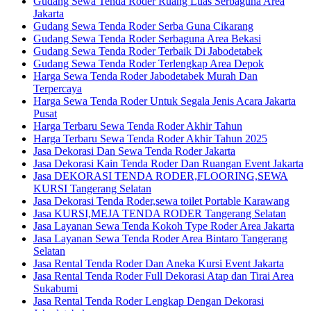
Gudang Sewa Tenda Roder Ruang Luas Serbaguna Area
Jakarta
Gudang Sewa Tenda Roder Serba Guna Cikarang
Gudang Sewa Tenda Roder Serbaguna Area Bekasi
Gudang Sewa Tenda Roder Terbaik Di Jabodetabek
Gudang Sewa Tenda Roder Terlengkap Area Depok
Harga Sewa Tenda Roder Jabodetabek Murah Dan
Terpercaya
Harga Sewa Tenda Roder Untuk Segala Jenis Acara Jakarta
Pusat
Harga Terbaru Sewa Tenda Roder Akhir Tahun
Harga Terbaru Sewa Tenda Roder Akhir Tahun 2025
Jasa Dekorasi Dan Sewa Tenda Roder Jakarta
Jasa Dekorasi Kain Tenda Roder Dan Ruangan Event Jakarta
Jasa DEKORASI TENDA RODER,FLOORING,SEWA
KURSI Tangerang Selatan
Jasa Dekorasi Tenda Roder,sewa toilet Portable Karawang
Jasa KURSI,MEJA TENDA RODER Tangerang Selatan
Jasa Layanan Sewa Tenda Kokoh Type Roder Area Jakarta
Jasa Layanan Sewa Tenda Roder Area Bintaro Tangerang
Selatan
Jasa Rental Tenda Roder Dan Aneka Kursi Event Jakarta
Jasa Rental Tenda Roder Full Dekorasi Atap dan Tirai Area
Sukabumi
Jasa Rental Tenda Roder Lengkap Dengan Dekorasi