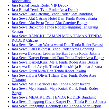
Jabodetabek
Jasa Rental Tenda Roder VIP Depok
Jasa Rental Tenda Type Roder Area Depok
Jasa Sewa Alat Catering,Tenda Roder,Sofa Bandung
Jasa Sewa Alat Catring Hotel Dan Tenda Roder Jakarta
Jasa Sewa Alat Pesta,Tenda,Alat Catering Bogor
Jasa Sewa Backdrop,Tenda Roder,Panggung Tangerang
Selatan
Jasa Sewa BANGKU TAMAN,MEJA TAMAN TENDA
RODER Cilacap
Jasa Sewa Beanbag Warna warni Dan Tenda Roder Bekasi
Jasa Sewa Dan Dekorasi Tenda Roder Area Bandung
Jasa sewa Dekorasi Lebaran Berikut Tenda Roder Jakarta
Jasa Sewa Karpet Permadani Dan Tenda Roder Area Bogor
Jasa Sewa Karpet,Kursi,Meja,Tenda Roder Area Bekasi
Jasa sewa Kursi Acrylic,Tenda Roder,Meja Bundar Jakarta
Jasa Sewa Kursi Meja Dan Tenda Roder Jakarta
Jasa Sewa Kursi Olivia,Tiffany Dan Tenda Roder Area
Cikarang
Jasa Sewa Meja Barstool Dan Tenda Roder Jakarta
Jasa Sewa Meja Bundar,Meja Kotak,Kursi,Tenda Roder
Bogor
Jasa Sewa MEJA,KURSI,TENDA RODER Bandung
Jasa Sewa Panggung Cover Karpet Dan Tenda Roder Jakarta
Jasa Sewa Panggung, Backdrop Dan Tenda Roder Depok