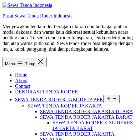
Lewati
ke
Pusat Sewa Tenda Roder Indonesia
konten
Menyewakan tenda roder beragam ukuran dan berbagai pilihan
model dekorasi dan warna kain dekorasi sesuai kebutuhan acara
penting anda. Tersedia tenda roder transparan, tenda roder dinding
dan atap warna putih solid. Sewa tenda roder bisa lengkap dengan
meja, kursi, panggung, tirai dan perlengkapan lainnya.
Menu
Tutup
Home
About
Contact
DEKORASI TENDA RODER
Buka
SEWA TENDA RODER JABODETABEK
menu
SEWA TENDA RODER JAKARTA
SEWA TENDA RODER JAKARTA UTARA
SEWA TENDA RODER JAKARTA BARAT
SEWA TENDA RODER KALIDERES
JAKARTA BARAT
SEWA TENDA RODER JAKARTA
SELATAN