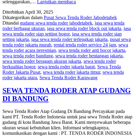
MENYEWAKAN
selenggarakan,…
Lanjutkan membaca
TENDA
Diterbitkan
April 30, 2025
RODER
Dikategorikan dalam
Pusat Sewa Tenda Roder Jabodetabek
DAN
Ditandai
gudang sewa tenda roder jabodetabek
,
jasa sewa tenda
ALAT
roder berbagai ukuran
,
jasa sewa tenda roder block out jakarta
,
jasa
PESTA
sewa tenda roder siap setting bogor
,
jasa sewa tenda roder siap
LENGKAP
setting jakarta
,
jasa sewa tenda roder terlengkap jakarta
,
pusat sewa
DI
tenda roder jakarta murah
,
rental tenda roder service 24 jam
,
sewa
INDRAMAYU
tenda roder acara peresmian
,
sewa tenda roder anti bocor jakarta
,
sewa tenda roder bandung
,
sewa tenda roder bentangan jakarta
,
sewa tenda roder beragam ukuran jakarta
,
sewa tenda roder
berkualitas bogor
,
sewa tenda roder jakarta barat
,
Sewa Tenda
Roder Jakarta Pusat
,
sewa tenda roder jakarta timur
,
sewa tenda
roder jakarta utara
,
Sewa Tenda Roder Karawang
SEWA TENDA RODER ATAP GUDANG
DI BANDUNG
Sewa Tenda Roder Atap Gudang Di Bandung Percayakan pada
kami PT. Tenda Roder Indonesia untuk jasa sewa Tenda Roder atap
gudang di kota Bandung Jawa Barat. Kami menyewakan beberapa
ukuran sesuai kebutuhan klien. Informasi selengkapnya,
komunikasikan dengan kami : PT. TENDA RODER INDONESIA