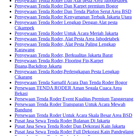
Penyewaan Tenda Roder Dan Alat pesta Area Jabodetabek
Penyewaan Tenda Roder Dan Karpet premium Bogor
Penyewaan Tenda Roder Dan Tenda Plafon Serut Area BSD
Penyewaan Tenda Roder Kenyamanan Terbaik Jakarta Utara
Penyewaan Tenda Roder Lengkap Dengan Alat pesta
Cikampek
Penyewaan Tenda Roder Untuk Acara Meriah Jakarta
Penyewaan Tenda Roder, Alat Pesta Area Jabodetabek
Penyewaan Tenda Roder, Alat Pesta Paling Lengkap
Karawang
Penyewaan Tenda Roder, Berkualitas Jakarta Barat
Penyewaan Tenda Roder, Flooring Fin,Karpet
Buana,Backdrop Jakarta
Penyewaan Tenda Roder,Perlengkapan Pesta Lengkap
Cikarang
Penyewaan Tenda Sarnafil Acara Dan Tenda Roder Bogor
Persewaan TENDA RODER Aman Segala Cuaca Area
Bekasi
Persewaan Tenda Roder Event Kualitas Premium Tanggerang
Persewaan Tenda Roder Transparan Untuk Acara Mewah
Bandung
Persewaan Tenda Roder Untuk Acara Skala Besar Area BSD
Pusat Jasa Sewa Tenda Roder Bulanan Di Jakarta
Pusat Jasa Sewa Tenda Roder Dan Dekorasi Kain Jakarta
Pusat Jasa Sewa Tenda Roder Full Dekorasi Kain Pandeglang