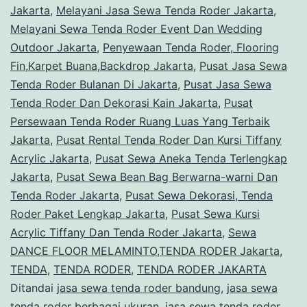
Jakarta
,
Melayani Jasa Sewa Tenda Roder Jakarta
,
Melayani Sewa Tenda Roder Event Dan Wedding
Outdoor Jakarta
,
Penyewaan Tenda Roder, Flooring
Fin,Karpet Buana,Backdrop Jakarta
,
Pusat Jasa Sewa
Tenda Roder Bulanan Di Jakarta
,
Pusat Jasa Sewa
Tenda Roder Dan Dekorasi Kain Jakarta
,
Pusat
Persewaan Tenda Roder Ruang Luas Yang Terbaik
Jakarta
,
Pusat Rental Tenda Roder Dan Kursi Tiffany
Acrylic Jakarta
,
Pusat Sewa Aneka Tenda Terlengkap
Jakarta
,
Pusat Sewa Bean Bag Berwarna-warni Dan
Tenda Roder Jakarta
,
Pusat Sewa Dekorasi, Tenda
Roder Paket Lengkap Jakarta
,
Pusat Sewa Kursi
Acrylic Tiffany Dan Tenda Roder Jakarta
,
Sewa
DANCE FLOOR MELAMINTO,TENDA RODER Jakarta
,
TENDA
,
TENDA RODER
,
TENDA RODER JAKARTA
Ditandai
jasa sewa tenda roder bandung
,
jasa sewa
tenda roder berbagai ukuran
,
jasa sewa tenda roder