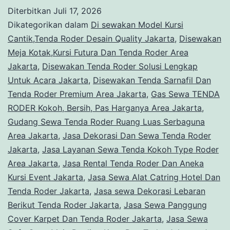
TENDA
Diterbitkan
Juli 17, 2026
RODER
Dikategorikan dalam
Di sewakan Model Kursi
Kokoh,
Cantik,Tenda Roder Desain Quality Jakarta
,
Disewakan
Meja Kotak,Kursi Futura Dan Tenda Roder Area
Bersih,
Jakarta
,
Disewakan Tenda Roder Solusi Lengkap
Pas
Untuk Acara Jakarta
,
Disewakan Tenda Sarnafil Dan
Harganya
Tenda Roder Premium Area Jakarta
,
Gas Sewa TENDA
RODER Kokoh, Bersih, Pas Harganya Area Jakarta
Area
,
Gudang Sewa Tenda Roder Ruang Luas Serbaguna
Jakarta
Area Jakarta
,
Jasa Dekorasi Dan Sewa Tenda Roder
Jakarta
,
Jasa Layanan Sewa Tenda Kokoh Type Roder
Area Jakarta
,
Jasa Rental Tenda Roder Dan Aneka
Kursi Event Jakarta
,
Jasa Sewa Alat Catring Hotel Dan
Tenda Roder Jakarta
,
Jasa sewa Dekorasi Lebaran
Berikut Tenda Roder Jakarta
,
Jasa Sewa Panggung
Cover Karpet Dan Tenda Roder Jakarta
,
Jasa Sewa