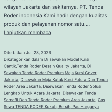
wilayah Jakarta dan sekitarnya. PT. Tenda
Roder indonesia Kami hadir dengan kualitas
produk dan pelayanan nomor satu.…
Rental
Lanjutkan membaca
PODIUM
JUARA,TENDA
Diterbitkan
Juli 28, 2026
RODER
Dikategorikan dalam
Di sewakan Model Kursi
Dekor
Cantik,Tenda Roder Desain Quality Jakarta
,
Di
Sewakan Tenda Roder Premium,Meja,Kursi Cover
Merah
Jakarta
,
Disewakan Meja Kotak,Kursi Futura Dan Tenda
Putih
Roder Area Jakarta
,
Disewakan Tenda Roder Solusi
Jakarta
Lengkap Untuk Acara Jakarta
,
Disewakan Tenda
Sarnafil Dan Tenda Roder Premium Area Jakarta
,
Gas
Sewa TENDA RODER Kokoh, Bersih, Pas Harganya