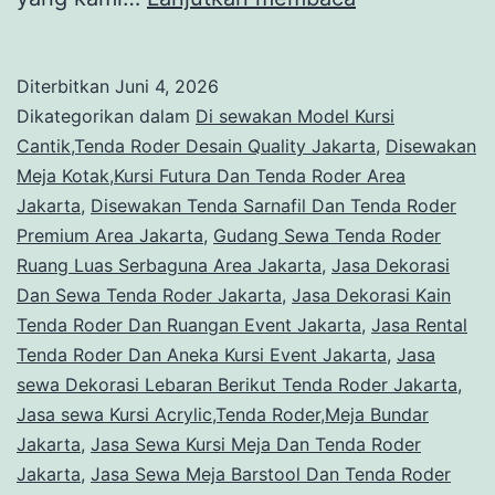
SIGN
OUT
Diterbitkan
Juni 4, 2026
STAINLESS
Dikategorikan dalam
Di sewakan Model Kursi
TYPE
Cantik,Tenda Roder Desain Quality Jakarta
,
Disewakan
Meja Kotak,Kursi Futura Dan Tenda Roder Area
LANDSCAPE
Jakarta
,
Disewakan Tenda Sarnafil Dan Tenda Roder
RODER
Premium Area Jakarta
,
Gudang Sewa Tenda Roder
Jakarta
Ruang Luas Serbaguna Area Jakarta
,
Jasa Dekorasi
Dan Sewa Tenda Roder Jakarta
,
Jasa Dekorasi Kain
Tenda Roder Dan Ruangan Event Jakarta
,
Jasa Rental
Tenda Roder Dan Aneka Kursi Event Jakarta
,
Jasa
sewa Dekorasi Lebaran Berikut Tenda Roder Jakarta
,
Jasa sewa Kursi Acrylic,Tenda Roder,Meja Bundar
Jakarta
,
Jasa Sewa Kursi Meja Dan Tenda Roder
Jakarta
,
Jasa Sewa Meja Barstool Dan Tenda Roder