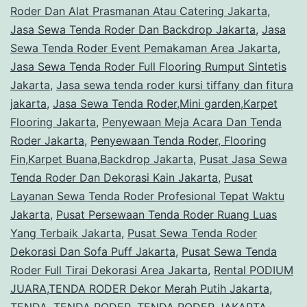
Roder Dan Alat Prasmanan Atau Catering Jakarta
,
Jasa Sewa Tenda Roder Dan Backdrop Jakarta
,
Jasa
Sewa Tenda Roder Event Pemakaman Area Jakarta
,
Jasa Sewa Tenda Roder Full Flooring Rumput Sintetis
Jakarta
,
Jasa sewa tenda roder kursi tiffany dan fitura
jakarta
,
Jasa Sewa Tenda Roder,Mini garden,Karpet
Flooring Jakarta
,
Penyewaan Meja Acara Dan Tenda
Roder Jakarta
,
Penyewaan Tenda Roder, Flooring
Fin,Karpet Buana,Backdrop Jakarta
,
Pusat Jasa Sewa
Tenda Roder Dan Dekorasi Kain Jakarta
,
Pusat
Layanan Sewa Tenda Roder Profesional Tepat Waktu
Jakarta
,
Pusat Persewaan Tenda Roder Ruang Luas
Yang Terbaik Jakarta
,
Pusat Sewa Tenda Roder
Dekorasi Dan Sofa Puff Jakarta
,
Pusat Sewa Tenda
Roder Full Tirai Dekorasi Area Jakarta
,
Rental PODIUM
JUARA,TENDA RODER Dekor Merah Putih Jakarta
,
TENDA
,
TENDA RODER
,
TENDA RODER JAKARTA