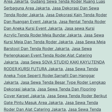
Area Jakarta
,
Gudang Sewa Tenda Roder Ruang Luas
Serbaguna Area Jakarta
,
Jasa Dekorasi Dan Sewa
Tenda Roder Jakarta
,
Jasa Dekorasi Kain Tenda Roder
Dan Ruangan Event Jakarta
,
Jasa Rental Tenda Roder
Dan Aneka Kursi Event Jakarta
,
Jasa sewa Kursi
Acrylic,Tenda Roder,Meja Bundar Jakarta
,
Jasa Sewa
Kursi Meja Dan Tenda Roder Jakarta
,
Jasa Sewa Meja
Barstool Dan Tenda Roder Jakarta
,
Jasa Sewa
Perlengkapan Event,Tenda Roder,Alat Catering
Jakarta
,
Jasa Sewa SOVA STUDIO KAKI KAYU,TENDA
RODER,KURSI FUTURA Jakarta
,
Jasa Sewa Tenda
Aneka Type Seperti Roder,Sarnafil Dan Hanggar
Jakarta
,
Jasa Sewa Tenda Besar Type Roder Lengkap
Dekorasi jakarta
,
Jasa Sewa Tenda Dan Flooring
Cover Karpet Jakarta
,
Jasa Sewa Tenda Roder Berikut
Gate Pintu Masuk Area Jakarta
,
Jasa Sewa Tenda
Roder Dan Alat Catering Jakarta
,
Jasa Sewa Tenda