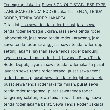
Terlengkap Jakarta
,
Sewa SIGN OUT STAINLESS TYPE
LANDSCAPE,TENDA RODER Jakarta
,
TENDA
,
TENDA
RODER
,
TENDA RODER JAKARTA
Ditandai
jasa sewa tenda roder bekasi
,
jasa sewa
tenda roder berbagai ukuran
,
jasa sewa tenda roder
jabodetabek
,
jasa sewa tenda roder karawang
,
jasa
sewa tenda roder serang
,
jasa sewa tenda roder siap
setting jakarta
,
layanan sewa tenda roder bandung
,
layanan sewa tenda roder bsd
,
Layanan Sewa Tenda
Roder Depok
,
layanan sewa tenda roder jakarta pusat
,
layanan sewa tenda roder serang
,
pusat sewa tenda
roder bandung
,
pusat sewa tenda roder jabodetabek
,
pusat sewa tenda roder jakarta murah
,
pusat sewa
tenda roder tangerang
,
pusat sewa tenda roder
tangerang selatan
,
sewa tenda roder bandung
,
sewa
tenda roder jakarta barat
,
Sewa Tenda Roder Jakarta