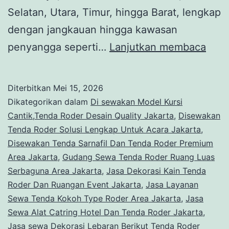
Selatan, Utara, Timur, hingga Barat, lengkap
dengan jangkauan hingga kawasan
Laya
penyangga seperti…
Lanjutkan membaca
Sew
Ten
Diterbitkan
Mei 15, 2026
Rode
Dikategorikan dalam
Di sewakan Model Kursi
Dan
Cantik,Tenda Roder Desain Quality Jakarta
,
Disewakan
Tenda Roder Solusi Lengkap Untuk Acara Jakarta
,
Pan
Disewakan Tenda Sarnafil Dan Tenda Roder Premium
Berb
Area Jakarta
,
Gudang Sewa Tenda Roder Ruang Luas
Ukur
Serbaguna Area Jakarta
,
Jasa Dekorasi Kain Tenda
Roder Dan Ruangan Event Jakarta
,
Jasa Layanan
Jaka
Sewa Tenda Kokoh Type Roder Area Jakarta
,
Jasa
Sewa Alat Catring Hotel Dan Tenda Roder Jakarta
,
Jasa sewa Dekorasi Lebaran Berikut Tenda Roder