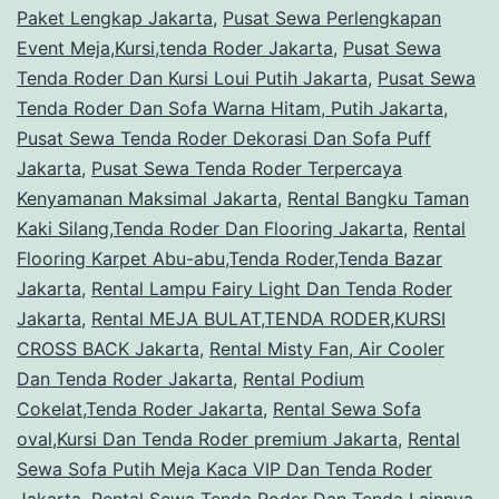
Paket Lengkap Jakarta
,
Pusat Sewa Perlengkapan
Event Meja,Kursi,tenda Roder Jakarta
,
Pusat Sewa
Tenda Roder Dan Kursi Loui Putih Jakarta
,
Pusat Sewa
Tenda Roder Dan Sofa Warna Hitam, Putih Jakarta
,
Pusat Sewa Tenda Roder Dekorasi Dan Sofa Puff
Jakarta
,
Pusat Sewa Tenda Roder Terpercaya
Kenyamanan Maksimal Jakarta
,
Rental Bangku Taman
Kaki Silang,Tenda Roder Dan Flooring Jakarta
,
Rental
Flooring Karpet Abu-abu,Tenda Roder,Tenda Bazar
Jakarta
,
Rental Lampu Fairy Light Dan Tenda Roder
Jakarta
,
Rental MEJA BULAT,TENDA RODER,KURSI
CROSS BACK Jakarta
,
Rental Misty Fan, Air Cooler
Dan Tenda Roder Jakarta
,
Rental Podium
Cokelat,Tenda Roder Jakarta
,
Rental Sewa Sofa
oval,Kursi Dan Tenda Roder premium Jakarta
,
Rental
Sewa Sofa Putih Meja Kaca VIP Dan Tenda Roder
Jakarta
,
Rental Sewa Tenda Roder Dan Tenda Lainnya