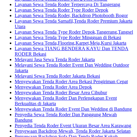
Layanan Sewa Tenda Roder Terpercaya Di Tangerang
Layanan Sewa Tenda Roder Type Roder Depok
Layanan Sewa Tenda Roder, Backdrop Photobooth Bogor
Layanan Sewa Tenda Sarnafil,Tenda Roder Premium Jakarta
Utara
Layanan Sewa Tenda Type Roder Depok,Tangerang,Tangsel
Layanan Sewa Tenda Type Roder Mingguan di Bekasi
Layanan Sewa Tenda,Flooring,Karpet,Meja,Kursi Jakarta
Layanan Sewa TIANG BENDERA KAYU Dan TENDA
RODER Bekasi
Melayani Jasa Sewa Tenda Roder Jakarta
Melayani Sewa Tenda Roder Event Dan Wedding Outdoor
Jakarta
Melayani Sewa Tenda Roder Jakarta Bekasi
Menyewakan Tenda Roder Area Bekasi Pengiriman Cepat
Menyewakan Tenda Roder Area Depok
Menyewakan Tenda Roder Besar Area Cibubur
Menyewakan Tenda Roder Dan Perlengkapan Event
Berkualitas di Jakarta
Menyewakan Tenda Roder Event Dan Wedding di Bandung
Penyedia Sewa Tenda Roder Dan Panggung Mewah
Bandung
Penyedia Tenda Roder Event Ukuran Besar Area Karawang
Penyewaan Backdrop Mewah, Tenda Roder Jakarta Selatan
Penyewaan Backdrop,Sofa Dan Tenda Roder Kokoh