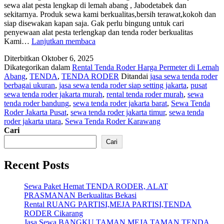
sewa alat pesta lengkap di lemah abang , Jabodetabek dan
sekitarnya. Produk sewa kami berkualitas,bersih terawat,kokoh dan
siap disewakan kapan saja. Gak perlu bingung untuk cari
penyewaan alat pesta terlengkap dan tenda roder berkualitas
Rental
Kami…
Lanjutkan membaca
Tenda
Diterbitkan
Oktober 6, 2025
Roder
Dikategorikan dalam
Rental Tenda Roder Harga Permeter di Lemah
Harga
Abang
,
TENDA
,
TENDA RODER
Ditandai
jasa sewa tenda roder
Permeter
berbagai ukuran
,
jasa sewa tenda roder siap setting jakarta
,
pusat
di
sewa tenda roder jakarta murah
,
rental tenda roder murah
,
sewa
Lemah
tenda roder bandung
,
sewa tenda roder jakarta barat
,
Sewa Tenda
Abang
Roder Jakarta Pusat
,
sewa tenda roder jakarta timur
,
sewa tenda
roder jakarta utara
,
Sewa Tenda Roder Karawang
Cari
Cari
Recent Posts
Sewa Paket Hemat TENDA RODER, ALAT
PRASMANAN Berkualitas Bekasi
Rental RUANG PARTISI,MEJA PARTISI,TENDA
RODER Cikarang
Jasa Sewa BANGKU TAMAN,MEJA TAMAN TENDA