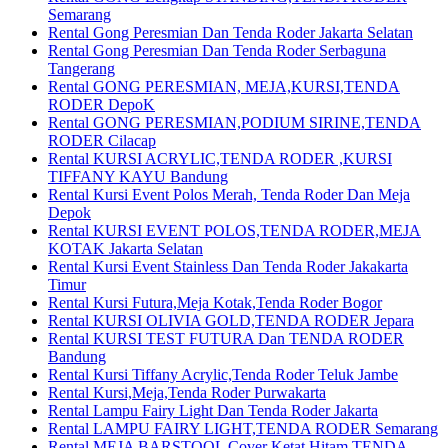
Semarang
Rental Gong Peresmian Dan Tenda Roder Jakarta Selatan
Rental Gong Peresmian Dan Tenda Roder Serbaguna
Tangerang
Rental GONG PERESMIAN, MEJA,KURSI,TENDA
RODER DepoK
Rental GONG PERESMIAN,PODIUM SIRINE,TENDA
RODER Cilacap
Rental KURSI ACRYLIC,TENDA RODER ,KURSI
TIFFANY KAYU Bandung
Rental Kursi Event Polos Merah, Tenda Roder Dan Meja
Depok
Rental KURSI EVENT POLOS,TENDA RODER,MEJA
KOTAK Jakarta Selatan
Rental Kursi Event Stainless Dan Tenda Roder Jakakarta
Timur
Rental Kursi Futura,Meja Kotak,Tenda Roder Bogor
Rental KURSI OLIVIA GOLD,TENDA RODER Jepara
Rental KURSI TEST FUTURA Dan TENDA RODER
Bandung
Rental Kursi Tiffany Acrylic,Tenda Roder Teluk Jambe
Rental Kursi,Meja,Tenda Roder Purwakarta
Rental Lampu Fairy Light Dan Tenda Roder Jakarta
Rental LAMPU FAIRY LIGHT,TENDA RODER Semarang
Rental MEJA BARSTOOL Cover Ketat Hitam,TENDA