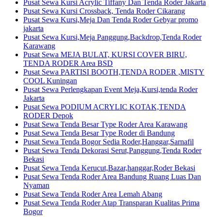
Pusat Sewa Kursi Acrylic Tiffany Dan Tenda Roder Jakarta
Pusat Sewa Kursi Crossback, Tenda Roder Cikarang
Pusat Sewa Kursi,Meja Dan Tenda Roder Gebyar promo
jakarta
Pusat Sewa Kursi,Meja Panggung,Backdrop,Tenda Roder
Karawang
Pusat Sewa MEJA BULAT, KURSI COVER BIRU,
TENDA RODER Area BSD
Pusat Sewa PARTISI BOOTH,TENDA RODER ,MISTY
COOL Kuningan
Pusat Sewa Perlengkapan Event Meja,Kursi,tenda Roder
Jakarta
Pusat Sewa PODIUM ACRYLIC KOTAK,TENDA
RODER Depok
Pusat Sewa Tenda Besar Type Roder Area Karawang
Pusat Sewa Tenda Besar Type Roder di Bandung
Pusat Sewa Tenda Bogor Sedia Roder,Hanggar,Sarnafil
Pusat Sewa Tenda Dekorasi Serut,Panggung,Tenda Roder
Bekasi
Pusat Sewa Tenda Kerucut,Bazar,hanggar,Roder Bekasi
Pusat Sewa Tenda Roder Area Bandung Ruang Luas Dan
Nyaman
Pusat Sewa Tenda Roder Area Lemah Abang
Pusat Sewa Tenda Roder Atap Transparan Kualitas Prima
Bogor