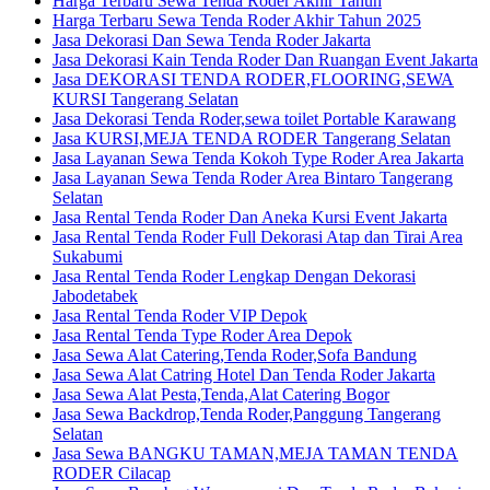
Harga Terbaru Sewa Tenda Roder Akhir Tahun
Harga Terbaru Sewa Tenda Roder Akhir Tahun 2025
Jasa Dekorasi Dan Sewa Tenda Roder Jakarta
Jasa Dekorasi Kain Tenda Roder Dan Ruangan Event Jakarta
Jasa DEKORASI TENDA RODER,FLOORING,SEWA
KURSI Tangerang Selatan
Jasa Dekorasi Tenda Roder,sewa toilet Portable Karawang
Jasa KURSI,MEJA TENDA RODER Tangerang Selatan
Jasa Layanan Sewa Tenda Kokoh Type Roder Area Jakarta
Jasa Layanan Sewa Tenda Roder Area Bintaro Tangerang
Selatan
Jasa Rental Tenda Roder Dan Aneka Kursi Event Jakarta
Jasa Rental Tenda Roder Full Dekorasi Atap dan Tirai Area
Sukabumi
Jasa Rental Tenda Roder Lengkap Dengan Dekorasi
Jabodetabek
Jasa Rental Tenda Roder VIP Depok
Jasa Rental Tenda Type Roder Area Depok
Jasa Sewa Alat Catering,Tenda Roder,Sofa Bandung
Jasa Sewa Alat Catring Hotel Dan Tenda Roder Jakarta
Jasa Sewa Alat Pesta,Tenda,Alat Catering Bogor
Jasa Sewa Backdrop,Tenda Roder,Panggung Tangerang
Selatan
Jasa Sewa BANGKU TAMAN,MEJA TAMAN TENDA
RODER Cilacap