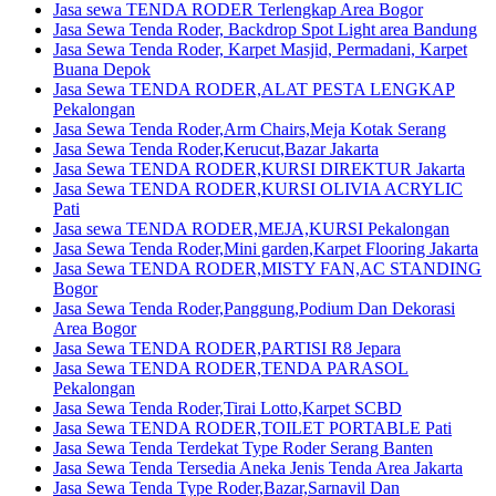
Jasa sewa TENDA RODER Terlengkap Area Bogor
Jasa Sewa Tenda Roder, Backdrop Spot Light area Bandung
Jasa Sewa Tenda Roder, Karpet Masjid, Permadani, Karpet
Buana Depok
Jasa Sewa TENDA RODER,ALAT PESTA LENGKAP
Pekalongan
Jasa Sewa Tenda Roder,Arm Chairs,Meja Kotak Serang
Jasa Sewa Tenda Roder,Kerucut,Bazar Jakarta
Jasa Sewa TENDA RODER,KURSI DIREKTUR Jakarta
Jasa Sewa TENDA RODER,KURSI OLIVIA ACRYLIC
Pati
Jasa sewa TENDA RODER,MEJA,KURSI Pekalongan
Jasa Sewa Tenda Roder,Mini garden,Karpet Flooring Jakarta
Jasa Sewa TENDA RODER,MISTY FAN,AC STANDING
Bogor
Jasa Sewa Tenda Roder,Panggung,Podium Dan Dekorasi
Area Bogor
Jasa Sewa TENDA RODER,PARTISI R8 Jepara
Jasa Sewa TENDA RODER,TENDA PARASOL
Pekalongan
Jasa Sewa Tenda Roder,Tirai Lotto,Karpet SCBD
Jasa Sewa TENDA RODER,TOILET PORTABLE Pati
Jasa Sewa Tenda Terdekat Type Roder Serang Banten
Jasa Sewa Tenda Tersedia Aneka Jenis Tenda Area Jakarta
Jasa Sewa Tenda Type Roder,Bazar,Sarnavil Dan