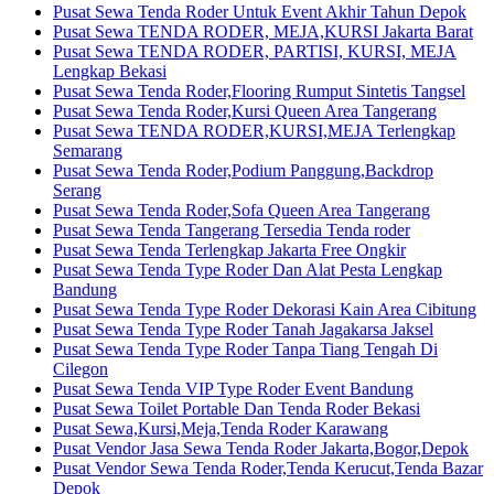
Pusat Sewa Tenda Roder Untuk Event Akhir Tahun Depok
Pusat Sewa TENDA RODER, MEJA,KURSI Jakarta Barat
Pusat Sewa TENDA RODER, PARTISI, KURSI, MEJA
Lengkap Bekasi
Pusat Sewa Tenda Roder,Flooring Rumput Sintetis Tangsel
Pusat Sewa Tenda Roder,Kursi Queen Area Tangerang
Pusat Sewa TENDA RODER,KURSI,MEJA Terlengkap
Semarang
Pusat Sewa Tenda Roder,Podium Panggung,Backdrop
Serang
Pusat Sewa Tenda Roder,Sofa Queen Area Tangerang
Pusat Sewa Tenda Tangerang Tersedia Tenda roder
Pusat Sewa Tenda Terlengkap Jakarta Free Ongkir
Pusat Sewa Tenda Type Roder Dan Alat Pesta Lengkap
Bandung
Pusat Sewa Tenda Type Roder Dekorasi Kain Area Cibitung
Pusat Sewa Tenda Type Roder Tanah Jagakarsa Jaksel
Pusat Sewa Tenda Type Roder Tanpa Tiang Tengah Di
Cilegon
Pusat Sewa Tenda VIP Type Roder Event Bandung
Pusat Sewa Toilet Portable Dan Tenda Roder Bekasi
Pusat Sewa,Kursi,Meja,Tenda Roder Karawang
Pusat Vendor Jasa Sewa Tenda Roder Jakarta,Bogor,Depok
Pusat Vendor Sewa Tenda Roder,Tenda Kerucut,Tenda Bazar
Depok