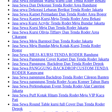
Jasa Sewa Beanbag Warna warni Dan Tenda Roder Bekasi
Jasa Sewa Dan Dekorasi Tenda Roder Area Bandung
Jasa sewa Dekorasi Lebaran Berikut Tenda Roder Jakarta
Jasa Sewa Karpet Permadani Dan Tenda Roder Area Bogor
Jasa Sewa Karpet,Kursi,Meja,Tenda Roder Area Bekasi
Jasa sewa Kursi Acrylic,Tenda Roder,Meja Bundar Jakarta
Jasa Sewa Kursi Meja Dan Tenda Roder Jakarta
Jasa Sewa Kursi Olivia,Tiffany Dan Tenda Roder Area
Cikarang
Jasa Sewa Meja Barstool Dan Tenda Roder Jakarta
Jasa Sewa Meja Bundar,Meja Kotak,Kursi,Tenda Roder
Bogor
Jasa Sewa MEJA,KURSI,TENDA RODER Bandung
Jasa Sewa Panggung Cover Karpet Dan Tenda Roder Jakarta
Jasa Sewa Panggung, Backdrop Dan Tenda Roder Depok
Jasa Sewa PANGGUNG,BACKDROP CUSTOM,TENDA
RODER Karawang
Jasa Sewa panggung,Backdrop,Tenda Roder Cilegon Banten
Jasa Sewa panggung,Tenda Roder Acara Konser Tahun Baru
Jasa Sewa Perlengkapan Event,Tenda Roder,Alat Catering
Jakarta
Jasa Sewa Puff Kotak Hitam,Tenda Roder,Meja VIP Kaca
Pati
Jasa Sewa Round Table kursi full Cover Dan Tenda Roder
Depok