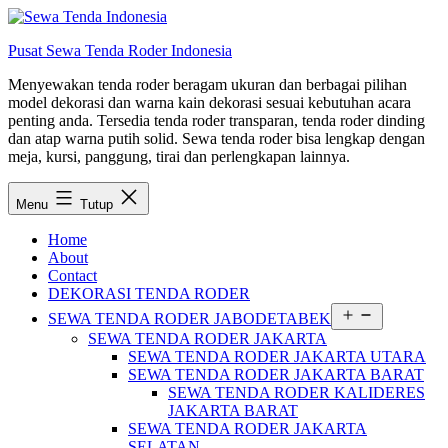
Lewati
ke
Pusat Sewa Tenda Roder Indonesia
konten
Menyewakan tenda roder beragam ukuran dan berbagai pilihan
model dekorasi dan warna kain dekorasi sesuai kebutuhan acara
penting anda. Tersedia tenda roder transparan, tenda roder dinding
dan atap warna putih solid. Sewa tenda roder bisa lengkap dengan
meja, kursi, panggung, tirai dan perlengkapan lainnya.
Menu
Tutup
Home
About
Contact
DEKORASI TENDA RODER
Buka
SEWA TENDA RODER JABODETABEK
menu
SEWA TENDA RODER JAKARTA
SEWA TENDA RODER JAKARTA UTARA
SEWA TENDA RODER JAKARTA BARAT
SEWA TENDA RODER KALIDERES
JAKARTA BARAT
SEWA TENDA RODER JAKARTA
SELATAN