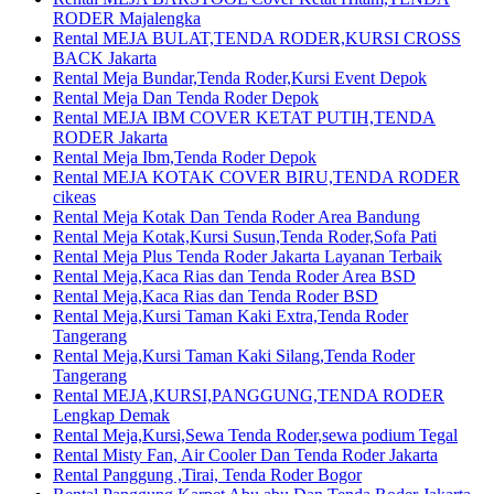
RODER Majalengka
Rental MEJA BULAT,TENDA RODER,KURSI CROSS
BACK Jakarta
Rental Meja Bundar,Tenda Roder,Kursi Event Depok
Rental Meja Dan Tenda Roder Depok
Rental MEJA IBM COVER KETAT PUTIH,TENDA
RODER Jakarta
Rental Meja Ibm,Tenda Roder Depok
Rental MEJA KOTAK COVER BIRU,TENDA RODER
cikeas
Rental Meja Kotak Dan Tenda Roder Area Bandung
Rental Meja Kotak,Kursi Susun,Tenda Roder,Sofa Pati
Rental Meja Plus Tenda Roder Jakarta Layanan Terbaik
Rental Meja,Kaca Rias dan Tenda Roder Area BSD
Rental Meja,Kaca Rias dan Tenda Roder BSD
Rental Meja,Kursi Taman Kaki Extra,Tenda Roder
Tangerang
Rental Meja,Kursi Taman Kaki Silang,Tenda Roder
Tangerang
Rental MEJA,KURSI,PANGGUNG,TENDA RODER
Lengkap Demak
Rental Meja,Kursi,Sewa Tenda Roder,sewa podium Tegal
Rental Misty Fan, Air Cooler Dan Tenda Roder Jakarta
Rental Panggung ,Tirai, Tenda Roder Bogor