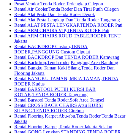
Pusat Vendor Tenda Roder Terlengkap Cilegon
Rental Air Cooler,Tenda Roder Dan Tirai Putih Cilegon
Rental Alat Pesta Dan Tenda Roder Depok
Rental Alat Pesta Lengkap Dan Tenda Roder Tangerang
Rental ALAT PESTA LENGKAP,TENDA RODER Pati
Rental ARM CHAIRS VIP,TENDA RODER Pati
Rental ARM CHAIRS,ROUD TABLE,RODER TENT
Jakarta
Rental BACKDROP Custom,TENDA
RODER,PANGGUNG Custom Ciputat
Rental BACKDROP Dan TENDA RODER Karawang
Rental Backdrop,Tenda roder,Panggung Area Bandung
Rental Bangku Taman Kaki Silang,Tenda Roder Dan
Flooring Jakarta
Rental BANGKU TAMAN, MEJA TAMAN,TENDA
RODER Kudus
Rental BARSTOOL PUTIH KURSI BAR
KOTAK,TENDA RODER Tangerang
Rental Barstool,Tenda Roder,Sofa Area Tangsel
Rental CROSS BACK CHAIRS Atau KURSI
SILANG,TENDA RODER Cirebon
Rental Flooring Karpet Abu-abu,Tenda Roder,Tenda Bazar
Jakarta
Rental Flooring Karpet,Tenda Roder Jakarta Selatan
Rental GONG Lengkap STANDING,TENDA RODER