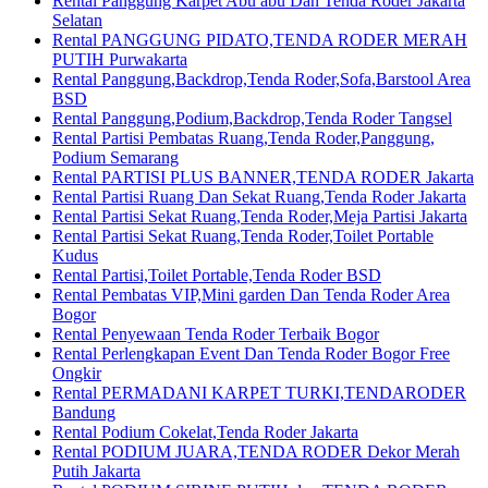
Rental Panggung Karpet Abu abu Dan Tenda Roder Jakarta
Selatan
Rental PANGGUNG PIDATO,TENDA RODER MERAH
PUTIH Purwakarta
Rental Panggung,Backdrop,Tenda Roder,Sofa,Barstool Area
BSD
Rental Panggung,Podium,Backdrop,Tenda Roder Tangsel
Rental Partisi Pembatas Ruang,Tenda Roder,Panggung,
Podium Semarang
Rental PARTISI PLUS BANNER,TENDA RODER Jakarta
Rental Partisi Ruang Dan Sekat Ruang,Tenda Roder Jakarta
Rental Partisi Sekat Ruang,Tenda Roder,Meja Partisi Jakarta
Rental Partisi Sekat Ruang,Tenda Roder,Toilet Portable
Kudus
Rental Partisi,Toilet Portable,Tenda Roder BSD
Rental Pembatas VIP,Mini garden Dan Tenda Roder Area
Bogor
Rental Penyewaan Tenda Roder Terbaik Bogor
Rental Perlengkapan Event Dan Tenda Roder Bogor Free
Ongkir
Rental PERMADANI KARPET TURKI,TENDARODER
Bandung
Rental Podium Cokelat,Tenda Roder Jakarta
Rental PODIUM JUARA,TENDA RODER Dekor Merah
Putih Jakarta