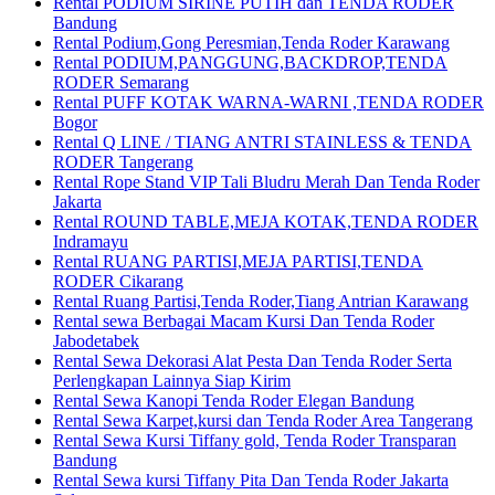
Rental PODIUM SIRINE PUTIH dan TENDA RODER
Bandung
Rental Podium,Gong Peresmian,Tenda Roder Karawang
Rental PODIUM,PANGGUNG,BACKDROP,TENDA
RODER Semarang
Rental PUFF KOTAK WARNA-WARNI ,TENDA RODER
Bogor
Rental Q LINE / TIANG ANTRI STAINLESS & TENDA
RODER Tangerang
Rental Rope Stand VIP Tali Bludru Merah Dan Tenda Roder
Jakarta
Rental ROUND TABLE,MEJA KOTAK,TENDA RODER
Indramayu
Rental RUANG PARTISI,MEJA PARTISI,TENDA
RODER Cikarang
Rental Ruang Partisi,Tenda Roder,Tiang Antrian Karawang
Rental sewa Berbagai Macam Kursi Dan Tenda Roder
Jabodetabek
Rental Sewa Dekorasi Alat Pesta Dan Tenda Roder Serta
Perlengkapan Lainnya Siap Kirim
Rental Sewa Kanopi Tenda Roder Elegan Bandung
Rental Sewa Karpet,kursi dan Tenda Roder Area Tangerang
Rental Sewa Kursi Tiffany gold, Tenda Roder Transparan
Bandung
Rental Sewa kursi Tiffany Pita Dan Tenda Roder Jakarta