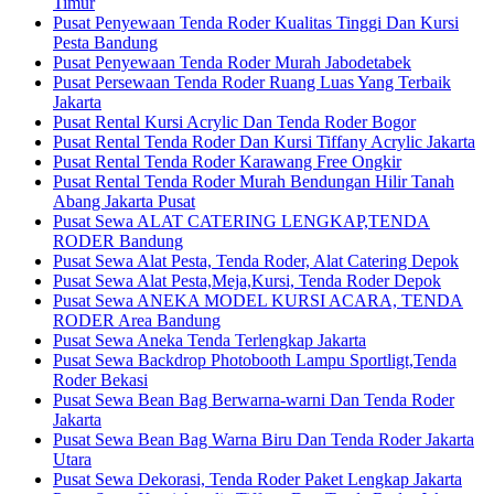
Timur
Pusat Penyewaan Tenda Roder Kualitas Tinggi Dan Kursi
Pesta Bandung
Pusat Penyewaan Tenda Roder Murah Jabodetabek
Pusat Persewaan Tenda Roder Ruang Luas Yang Terbaik
Jakarta
Pusat Rental Kursi Acrylic Dan Tenda Roder Bogor
Pusat Rental Tenda Roder Dan Kursi Tiffany Acrylic Jakarta
Pusat Rental Tenda Roder Karawang Free Ongkir
Pusat Rental Tenda Roder Murah Bendungan Hilir Tanah
Abang Jakarta Pusat
Pusat Sewa ALAT CATERING LENGKAP,TENDA
RODER Bandung
Pusat Sewa Alat Pesta, Tenda Roder, Alat Catering Depok
Pusat Sewa Alat Pesta,Meja,Kursi, Tenda Roder Depok
Pusat Sewa ANEKA MODEL KURSI ACARA, TENDA
RODER Area Bandung
Pusat Sewa Aneka Tenda Terlengkap Jakarta
Pusat Sewa Backdrop Photobooth Lampu Sportligt,Tenda
Roder Bekasi
Pusat Sewa Bean Bag Berwarna-warni Dan Tenda Roder
Jakarta
Pusat Sewa Bean Bag Warna Biru Dan Tenda Roder Jakarta
Utara
Pusat Sewa Dekorasi, Tenda Roder Paket Lengkap Jakarta