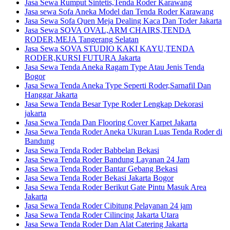
Jasa Sewa Rumput Sintetis,Tenda Roder Karawang
Jasa sewa Sofa Aneka Model dan Tenda Roder Karawang
Jasa Sewa Sofa Quen Meja Dealing Kaca Dan Toder Jakarta
Jasa Sewa SOVA OVAL,ARM CHAIRS,TENDA
RODER,MEJA Tangerang Selatan
Jasa Sewa SOVA STUDIO KAKI KAYU,TENDA
RODER,KURSI FUTURA Jakarta
Jasa Sewa Tenda Aneka Ragam Type Atau Jenis Tenda
Bogor
Jasa Sewa Tenda Aneka Type Seperti Roder,Sarnafil Dan
Hanggar Jakarta
Jasa Sewa Tenda Besar Type Roder Lengkap Dekorasi
jakarta
Jasa Sewa Tenda Dan Flooring Cover Karpet Jakarta
Jasa Sewa Tenda Roder Aneka Ukuran Luas Tenda Roder di
Bandung
Jasa Sewa Tenda Roder Babbelan Bekasi
Jasa Sewa Tenda Roder Bandung Layanan 24 Jam
Jasa Sewa Tenda Roder Bantar Gebang Bekasi
Jasa Sewa Tenda Roder Bekasi Jakarta Bogor
Jasa Sewa Tenda Roder Berikut Gate Pintu Masuk Area
Jakarta
Jasa Sewa Tenda Roder Cibitung Pelayanan 24 jam
Jasa Sewa Tenda Roder Cilincing Jakarta Utara
Jasa Sewa Tenda Roder Dan Alat Catering Jakarta