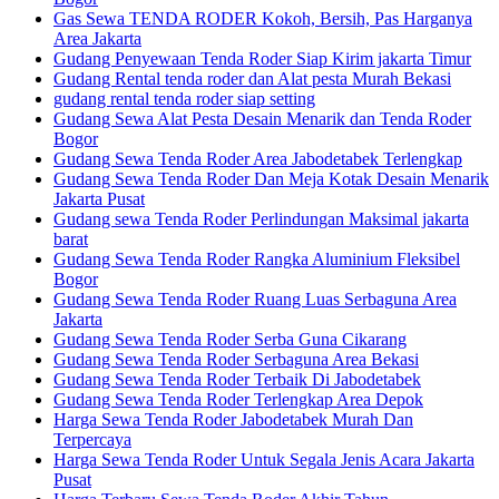
Gas Sewa TENDA RODER Kokoh, Bersih, Pas Harganya
Area Jakarta
Gudang Penyewaan Tenda Roder Siap Kirim jakarta Timur
Gudang Rental tenda roder dan Alat pesta Murah Bekasi
gudang rental tenda roder siap setting
Gudang Sewa Alat Pesta Desain Menarik dan Tenda Roder
Bogor
Gudang Sewa Tenda Roder Area Jabodetabek Terlengkap
Gudang Sewa Tenda Roder Dan Meja Kotak Desain Menarik
Jakarta Pusat
Gudang sewa Tenda Roder Perlindungan Maksimal jakarta
barat
Gudang Sewa Tenda Roder Rangka Aluminium Fleksibel
Bogor
Gudang Sewa Tenda Roder Ruang Luas Serbaguna Area
Jakarta
Gudang Sewa Tenda Roder Serba Guna Cikarang
Gudang Sewa Tenda Roder Serbaguna Area Bekasi
Gudang Sewa Tenda Roder Terbaik Di Jabodetabek
Gudang Sewa Tenda Roder Terlengkap Area Depok
Harga Sewa Tenda Roder Jabodetabek Murah Dan
Terpercaya
Harga Sewa Tenda Roder Untuk Segala Jenis Acara Jakarta
Pusat