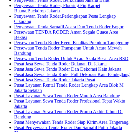
Penyewaan Tenda Roder, Berkualitas Jakarta Barat
Penyewaan Tenda Roder, Flooring Fin,Karpet
Buana,Backdrop Jakarta
Penyewaan Tenda Roder,Perlengkapan Pesta Lengkap
Cikarang
Penyewaan Tenda Sarnafil Acara Dan Tenda Roder Bogor
Persewaan TENDA RODER Aman Segala Cuaca Area
Bekasi
Persewaan Tenda Roder Event Kualitas Premium Tanggerang
Persewaan Tenda Roder Transparan Untuk Acara Mewah
Bandung
Persewaan Tenda Roder Untuk Acara Skala Besar Area BSD
Pusat Jasa Sewa Tenda Roder Bulanan Di Jakarta
Pusat Jasa Sewa Tenda Roder Dan Dekorasi Kain Jakarta
Pusat Jasa Sewa Tenda Roder Full Dekorasi Kain Pandeglang
Pusat Jasa Sewa Tenda Roder Jakarta Pusat
Pusat Layanan Rental Tenda Roder Lengkap Area Blok M
Jakarta Selatan
Pusat Layanan Sewa Tenda Roder Murah Area Bandung
Pusat Layanan Sewa Tenda Roder Profesional Tepat Waktu
Jakarta
Pusat Layanan Sewa Tenda Roder Promo Akhir Tahun Di
Bandung
Pusat Menyewakan Tenda Roder Siap Kirim Area Tangerang
Pusat Penyewaan Tenda Roder Dan Sarnafil Putih Jakarta