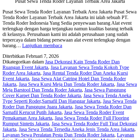
Pusat Sewa Tenda Roder Layanan Terbaik Area Jakarta
Pusat Sewa Tenda Roder Layanan Terbaik Area Jakarta Pusat Sewa
Tenda Roder Layanan Terbaik Area Jakarta ini ialah sebuah PT.
Tenda Roder Indonesia Yang Sedia penyewaan barang Alat event
terlengkap dengan harga terjangkau namun kualitas barang terbaik
di kelasnya. Perusahaan kami ini adalah perusahaan yang sudah
terpercaya dalam bidang persewaan alat event terlengkap dengan
Pusat
barang…
Lanjutkan membaca
Sewa
Diterbitkan
Februari 7, 2026
Tenda
Dikategorikan dalam
Jasa Dekorasi Kain Tenda Roder Dan
Roder
Ruangan Event Jakarta
,
Jasa Layanan Sewa Tenda Kokoh Type
Layanan
Roder Area Jakarta
,
Jasa Rental Tenda Roder Dan Aneka Kursi
Terbaik
Event Jakarta
,
Jasa Sewa Alat Catring Hotel Dan Tenda Roder
Area
Jakarta
,
Jasa Sewa Kursi Meja Dan Tenda Roder Jakarta
,
Jasa Sewa
Jakarta
Meja Barstool Dan Tenda Roder Jakarta
,
Jasa Sewa Panggung
Cover Karpet Dan Tenda Roder Jakarta
,
Jasa Sewa Tenda Aneka
Type Seperti Roder,Sarnafil Dan Hanggar Jakarta
,
Jasa Sewa Tenda
Roder Dan Panggung Juara Jakarta
,
Jasa Sewa Tenda Roder Dan
Sarnafil Kerucut Putih Jakarta
,
Jasa Sewa Tenda Roder Event
Pemakaman Area Jakarta
,
Jasa Sewa Tenda Roder Full Flooring
Rumput Sintetis Jakarta
,
Jasa Sewa Tenda Roder Full Tirai Dekorasi
Jakarta
,
Jasa Sewa Tenda Tersedia Aneka Jenis Tenda Area Jakarta
,
Layanan Sewa Peralatan Pesta Dan Tenda Roder Jakarta
,
Layanan