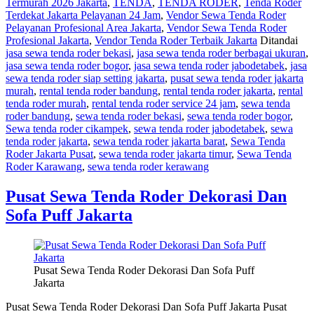
Termurah 2026 Jakarta
,
TENDA
,
TENDA RODER
,
Tenda Roder
Terdekat Jakarta Pelayanan 24 Jam
,
Vendor Sewa Tenda Roder
Pelayanan Profesional Area Jakarta
,
Vendor Sewa Tenda Roder
Profesional Jakarta
,
Vendor Tenda Roder Terbaik Jakarta
Ditandai
jasa sewa tenda roder bekasi
,
jasa sewa tenda roder berbagai ukuran
,
jasa sewa tenda roder bogor
,
jasa sewa tenda roder jabodetabek
,
jasa
sewa tenda roder siap setting jakarta
,
pusat sewa tenda roder jakarta
murah
,
rental tenda roder bandung
,
rental tenda roder jakarta
,
rental
tenda roder murah
,
rental tenda roder service 24 jam
,
sewa tenda
roder bandung
,
sewa tenda roder bekasi
,
sewa tenda roder bogor
,
Sewa tenda roder cikampek
,
sewa tenda roder jabodetabek
,
sewa
tenda roder jakarta
,
sewa tenda roder jakarta barat
,
Sewa Tenda
Roder Jakarta Pusat
,
sewa tenda roder jakarta timur
,
Sewa Tenda
Roder Karawang
,
sewa tenda roder kerawang
Pusat Sewa Tenda Roder Dekorasi Dan
Sofa Puff Jakarta
Pusat Sewa Tenda Roder Dekorasi Dan Sofa Puff
Jakarta
Pusat Sewa Tenda Roder Dekorasi Dan Sofa Puff Jakarta Pusat