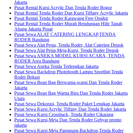
Jakarta
Pusat Rental Kursi Acrylic Dan Tenda Roder Bogor
Pusat Rental Tenda Roder Dan Kursi Tiffany Acrylic Jakarta
Pusat Rental Tenda Roder Karawang Free Ongkir
Pusat Rental Tenda Roder Murah Bendungan Hilir Tanah
Abang Jakarta Pusat
Pusat Sewa ALAT CATERING LENGKAP,TENDA
RODER Bandung
Pusat Sewa Alat Pesta, Tenda Roder, Alat Catering Depok
Pusat Sewa Alat Pesta,Meja,Kursi, Tenda Roder Depok
Pusat Sewa ANEKA MODEL KURSI ACARA, TENDA
RODER Area Bandung
Pusat Sewa Aneka Tenda Terlengkap Jakarta
Pusat Sewa Backdrop Photobooth Lampu Sportligt,Tenda
Roder Bekasi
Pusat Sewa Bean Bag Berwarna-warni Dan Tenda Roder
Jakarta
Pusat Sewa Bean Bag Warna Biru Dan Tenda Roder Jakarta
Utara
Pusat Sewa Dekorasi, Tenda Roder Paket Lengkap Jakarta
Pusat Sewa Kursi Acrylic Tiffany Dan Tenda Roder Jakarta
Pusat Sewa Kursi Crossback, Tenda Roder Cikarang
Pusat Sewa Kursi,Meja Dan Tenda Roder Gebyar promo
jakarta
Pusat Sewa Kursi,Meja Panggung,Backdrop,Tenda Roder