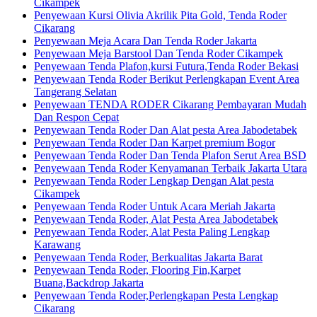
Cikampek
Penyewaan Kursi Olivia Akrilik Pita Gold, Tenda Roder
Cikarang
Penyewaan Meja Acara Dan Tenda Roder Jakarta
Penyewaan Meja Barstool Dan Tenda Roder Cikampek
Penyewaan Tenda Plafon,kursi Futura,Tenda Roder Bekasi
Penyewaan Tenda Roder Berikut Perlengkapan Event Area
Tangerang Selatan
Penyewaan TENDA RODER Cikarang Pembayaran Mudah
Dan Respon Cepat
Penyewaan Tenda Roder Dan Alat pesta Area Jabodetabek
Penyewaan Tenda Roder Dan Karpet premium Bogor
Penyewaan Tenda Roder Dan Tenda Plafon Serut Area BSD
Penyewaan Tenda Roder Kenyamanan Terbaik Jakarta Utara
Penyewaan Tenda Roder Lengkap Dengan Alat pesta
Cikampek
Penyewaan Tenda Roder Untuk Acara Meriah Jakarta
Penyewaan Tenda Roder, Alat Pesta Area Jabodetabek
Penyewaan Tenda Roder, Alat Pesta Paling Lengkap
Karawang
Penyewaan Tenda Roder, Berkualitas Jakarta Barat
Penyewaan Tenda Roder, Flooring Fin,Karpet
Buana,Backdrop Jakarta
Penyewaan Tenda Roder,Perlengkapan Pesta Lengkap
Cikarang