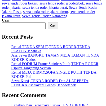
sewa tenda roder bekasi
,
sewa tenda roder jabodetabek
,
sewa tenda
roder jakarta
,
sewa tenda roder jakarta barat
,
Sewa Tenda Roder
Jakarta Pusat
,
sewa tenda roder jakarta timur
,
sewa tenda roder
jakarta utara
,
Sewa Tenda Roder Karawang
Cari
Cari
Recent Posts
Rental TENDA SERUT,TENDA RODER,TENDA
PLAFON Jababeka
Jasa Sewa BANGKU TAMAN,MEJA TAMAN TENDA
RODER Kudus
Rental PODIUM Frame Stainless Putih,TENDA RODER
Ciputat Tangerang Selatan
Rental MEJA DIRMY,SOFA SINGLE PUTIH TENDA
RODER Pati
Sewa Kursi, TENDA RODER Dan ALAT PESTA
LENGKAP Melayani Brebes, Jabodetabek
Recent Comments
Lengkap Dan Terpercaya! Sewa TENDA RODER