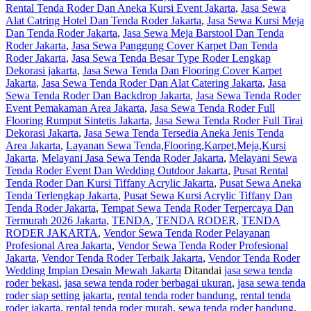
Rental Tenda Roder Dan Aneka Kursi Event Jakarta
,
Jasa Sewa
Dan
Alat Catring Hotel Dan Tenda Roder Jakarta
,
Jasa Sewa Kursi Meja
Termurah
Dan Tenda Roder Jakarta
,
Jasa Sewa Meja Barstool Dan Tenda
2026
Roder Jakarta
,
Jasa Sewa Panggung Cover Karpet Dan Tenda
Jakarta
Roder Jakarta
,
Jasa Sewa Tenda Besar Type Roder Lengkap
Dekorasi jakarta
,
Jasa Sewa Tenda Dan Flooring Cover Karpet
Jakarta
,
Jasa Sewa Tenda Roder Dan Alat Catering Jakarta
,
Jasa
Sewa Tenda Roder Dan Backdrop Jakarta
,
Jasa Sewa Tenda Roder
Event Pemakaman Area Jakarta
,
Jasa Sewa Tenda Roder Full
Flooring Rumput Sintetis Jakarta
,
Jasa Sewa Tenda Roder Full Tirai
Dekorasi Jakarta
,
Jasa Sewa Tenda Tersedia Aneka Jenis Tenda
Area Jakarta
,
Layanan Sewa Tenda,Flooring,Karpet,Meja,Kursi
Jakarta
,
Melayani Jasa Sewa Tenda Roder Jakarta
,
Melayani Sewa
Tenda Roder Event Dan Wedding Outdoor Jakarta
,
Pusat Rental
Tenda Roder Dan Kursi Tiffany Acrylic Jakarta
,
Pusat Sewa Aneka
Tenda Terlengkap Jakarta
,
Pusat Sewa Kursi Acrylic Tiffany Dan
Tenda Roder Jakarta
,
Tempat Sewa Tenda Roder Terpercaya Dan
Termurah 2026 Jakarta
,
TENDA
,
TENDA RODER
,
TENDA
RODER JAKARTA
,
Vendor Sewa Tenda Roder Pelayanan
Profesional Area Jakarta
,
Vendor Sewa Tenda Roder Profesional
Jakarta
,
Vendor Tenda Roder Terbaik Jakarta
,
Vendor Tenda Roder
Wedding Impian Desain Mewah Jakarta
Ditandai
jasa sewa tenda
roder bekasi
,
jasa sewa tenda roder berbagai ukuran
,
jasa sewa tenda
roder siap setting jakarta
,
rental tenda roder bandung
,
rental tenda
roder jakarta
,
rental tenda roder murah
,
sewa tenda roder bandung
,