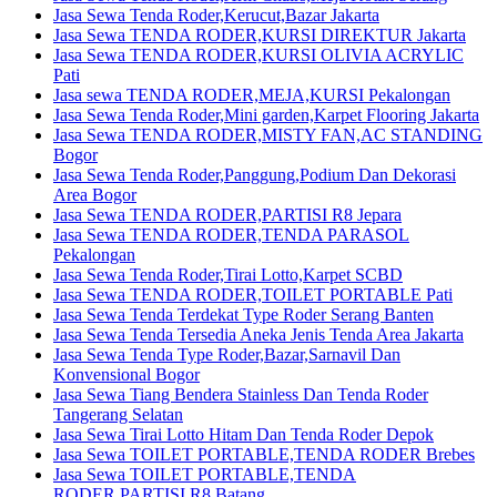
Jasa Sewa Tenda Roder,Kerucut,Bazar Jakarta
Jasa Sewa TENDA RODER,KURSI DIREKTUR Jakarta
Jasa Sewa TENDA RODER,KURSI OLIVIA ACRYLIC
Pati
Jasa sewa TENDA RODER,MEJA,KURSI Pekalongan
Jasa Sewa Tenda Roder,Mini garden,Karpet Flooring Jakarta
Jasa Sewa TENDA RODER,MISTY FAN,AC STANDING
Bogor
Jasa Sewa Tenda Roder,Panggung,Podium Dan Dekorasi
Area Bogor
Jasa Sewa TENDA RODER,PARTISI R8 Jepara
Jasa Sewa TENDA RODER,TENDA PARASOL
Pekalongan
Jasa Sewa Tenda Roder,Tirai Lotto,Karpet SCBD
Jasa Sewa TENDA RODER,TOILET PORTABLE Pati
Jasa Sewa Tenda Terdekat Type Roder Serang Banten
Jasa Sewa Tenda Tersedia Aneka Jenis Tenda Area Jakarta
Jasa Sewa Tenda Type Roder,Bazar,Sarnavil Dan
Konvensional Bogor
Jasa Sewa Tiang Bendera Stainless Dan Tenda Roder
Tangerang Selatan
Jasa Sewa Tirai Lotto Hitam Dan Tenda Roder Depok
Jasa Sewa TOILET PORTABLE,TENDA RODER Brebes
Jasa Sewa TOILET PORTABLE,TENDA
RODER,PARTISI R8 Batang