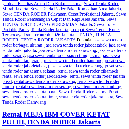
jaminan Kualitas Aman Dan Kokoh Jakarta
,
Sewa Tenda Roder
Murah Jakarta
,
Sewa Tenda Roder Paket Ramadhan Area Jakarta
,
Sewa TENDA RODER Pelayanan Cepat Profesional Jakarta
,
Sewa
Tenda Roder Pemasangan Cepat Dan Rapi Area Jakarta
,
Sewa
TENDA RODER,GONG PERESMIAN Jakarta
,
Sewa Toilet
Portable,Partisi,Tenda Roder Jakarta
,
Tempat Sewa Tenda Roder
Terpercaya Dan Termurah 2026 Jakarta
,
TENDA
,
TENDA
RODER
,
TENDA RODER JAKARTA
Ditandai
jasa sewa tenda
roder berbagai ukuran
,
jasa sewa tenda roder jabodetabek
,
jasa sewa
tenda roder jakarta
,
jasa sewa tenda roder karawang
,
jasa sewa tenda
roder serang
,
jasa sewa tenda roder siap setting jakarta
,
jasa sewa
tenda roder tangerang
,
pusat sewa tenda roder bandung
,
pusat sewa
tenda roder jabodetabek
,
pusat sewa tenda roder serang
,
pusat sewa
tenda roder tangerang selatan
,
rental sewa tenda roder cikampek
,
rental sewa tenda roder jabodetabek
,
rental sewa tenda roder jakarta
pusat
,
rental sewa tenda roder karawang
,
rental sewa tenda roder
murah
,
rental sewa tenda roder serang
,
sewa tenda roder bandung
,
sewa tenda roder jakarta barat
,
Sewa Tenda Roder Jakarta Pusat
,
sewa tenda roder jakarta timur
,
sewa tenda roder jakarta utara
,
Sewa
Tenda Roder Karawang
Rental MEJA IBM COVER KETAT
PUTIH,TENDA RODER Jakarta