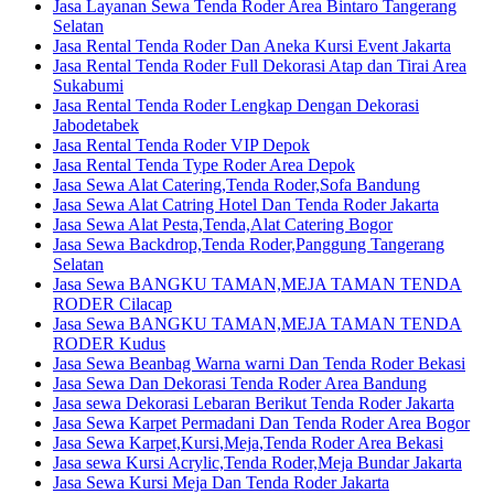
Jasa Layanan Sewa Tenda Roder Area Bintaro Tangerang
Selatan
Jasa Rental Tenda Roder Dan Aneka Kursi Event Jakarta
Jasa Rental Tenda Roder Full Dekorasi Atap dan Tirai Area
Sukabumi
Jasa Rental Tenda Roder Lengkap Dengan Dekorasi
Jabodetabek
Jasa Rental Tenda Roder VIP Depok
Jasa Rental Tenda Type Roder Area Depok
Jasa Sewa Alat Catering,Tenda Roder,Sofa Bandung
Jasa Sewa Alat Catring Hotel Dan Tenda Roder Jakarta
Jasa Sewa Alat Pesta,Tenda,Alat Catering Bogor
Jasa Sewa Backdrop,Tenda Roder,Panggung Tangerang
Selatan
Jasa Sewa BANGKU TAMAN,MEJA TAMAN TENDA
RODER Cilacap
Jasa Sewa BANGKU TAMAN,MEJA TAMAN TENDA
RODER Kudus
Jasa Sewa Beanbag Warna warni Dan Tenda Roder Bekasi
Jasa Sewa Dan Dekorasi Tenda Roder Area Bandung
Jasa sewa Dekorasi Lebaran Berikut Tenda Roder Jakarta
Jasa Sewa Karpet Permadani Dan Tenda Roder Area Bogor
Jasa Sewa Karpet,Kursi,Meja,Tenda Roder Area Bekasi
Jasa sewa Kursi Acrylic,Tenda Roder,Meja Bundar Jakarta
Jasa Sewa Kursi Meja Dan Tenda Roder Jakarta