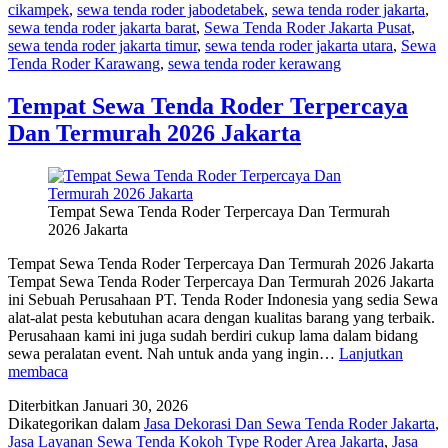
cikampek
,
sewa tenda roder jabodetabek
,
sewa tenda roder jakarta
,
sewa tenda roder jakarta barat
,
Sewa Tenda Roder Jakarta Pusat
,
sewa tenda roder jakarta timur
,
sewa tenda roder jakarta utara
,
Sewa
Tenda Roder Karawang
,
sewa tenda roder kerawang
Tempat Sewa Tenda Roder Terpercaya
Dan Termurah 2026 Jakarta
Tempat Sewa Tenda Roder Terpercaya Dan Termurah
2026 Jakarta
Tempat Sewa Tenda Roder Terpercaya Dan Termurah 2026 Jakarta
Tempat Sewa Tenda Roder Terpercaya Dan Termurah 2026 Jakarta
ini Sebuah Perusahaan PT. Tenda Roder Indonesia yang sedia Sewa
alat-alat pesta kebutuhan acara dengan kualitas barang yang terbaik.
Perusahaan kami ini juga sudah berdiri cukup lama dalam bidang
sewa peralatan event. Nah untuk anda yang ingin…
Lanjutkan
Tempat
membaca
Sewa
Diterbitkan
Januari 30, 2026
Tenda
Dikategorikan dalam
Jasa Dekorasi Dan Sewa Tenda Roder Jakarta
,
Roder
Jasa Layanan Sewa Tenda Kokoh Type Roder Area Jakarta
,
Jasa
Terpercaya