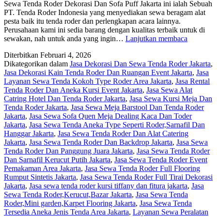
Sewa Tenda Roder Dekorasi Dan Sofa Puff Jakarta ini ialah Sebuah
PT. Tenda Roder Indonesia yang menyediakan sewa beragam alat
pesta baik itu tenda roder dan perlengkapan acara lainnya.
Perusahaan kami ini sedia barang dengan kualitas terbaik untuk di
Pusat
sewakan, nah untuk anda yang ingin…
Lanjutkan membaca
Sewa
Diterbitkan
Februari 4, 2026
Tenda
Dikategorikan dalam
Jasa Dekorasi Dan Sewa Tenda Roder Jakarta
,
Roder
Jasa Dekorasi Kain Tenda Roder Dan Ruangan Event Jakarta
,
Jasa
Dekorasi
Layanan Sewa Tenda Kokoh Type Roder Area Jakarta
,
Jasa Rental
Dan
Tenda Roder Dan Aneka Kursi Event Jakarta
,
Jasa Sewa Alat
Sofa
Catring Hotel Dan Tenda Roder Jakarta
,
Jasa Sewa Kursi Meja Dan
Puff
Tenda Roder Jakarta
,
Jasa Sewa Meja Barstool Dan Tenda Roder
Jakarta
Jakarta
,
Jasa Sewa Sofa Quen Meja Dealing Kaca Dan Toder
Jakarta
,
Jasa Sewa Tenda Aneka Type Seperti Roder,Sarnafil Dan
Hanggar Jakarta
,
Jasa Sewa Tenda Roder Dan Alat Catering
Jakarta
,
Jasa Sewa Tenda Roder Dan Backdrop Jakarta
,
Jasa Sewa
Tenda Roder Dan Panggung Juara Jakarta
,
Jasa Sewa Tenda Roder
Dan Sarnafil Kerucut Putih Jakarta
,
Jasa Sewa Tenda Roder Event
Pemakaman Area Jakarta
,
Jasa Sewa Tenda Roder Full Flooring
Rumput Sintetis Jakarta
,
Jasa Sewa Tenda Roder Full Tirai Dekorasi
Jakarta
,
Jasa sewa tenda roder kursi tiffany dan fitura jakarta
,
Jasa
Sewa Tenda Roder,Kerucut,Bazar Jakarta
,
Jasa Sewa Tenda
Roder,Mini garden,Karpet Flooring Jakarta
,
Jasa Sewa Tenda
Tersedia Aneka Jenis Tenda Area Jakarta
,
Layanan Sewa Peralatan