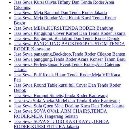
Jasa Sewa Kursi Olivia,Tiffany Dan Tenda Roder Area
Cikarang
Jasa Sewa Meja Barstool Dan Tenda Roder Jakarta
Jasa Sewa Meja Bundar,Meja Kotak,Kursi,Tenda Roder
Bogor
Jasa Sewa MEJA,KURSI,TENDA RODER Bandung
Jasa Sewa Panggung Cover Karpet Dan Tenda Roder Jakarta
Jasa Sewa Panggung, Backdrop Dan Tenda Roder Depok
Jasa Sewa PANGGUNG,BACKDROP CUSTOM,TENDA
RODER Karawang
Jasa Sewa panggung,Backdrop,Tenda Roder Cilegon Banten
Jasa Sewa panggung,Tenda Roder Acara Konser Tahun Baru
Jasa Sewa Perlengkapan Event,Tenda Roder,Alat Catering
Jakarta
Jasa Sewa Puff Kotak Hitam,Tenda Roder,Meja VIP Kaca
Pati
Jasa Sewa Round Table kursi full Cover Dan Tenda Roder
Depok
Jasa Sewa Rumput Sintetis,Tenda Roder Karawang
Jasa sewa Sofa Aneka Model dan Tenda Roder Karawang
Jasa Sewa Sofa Quen Meja Dealing Kaca Dan Toder Jakarta
Jasa Sewa SOVA OVAL,ARM CHAIRS,TENDA
RODER,MEJA Tangerang Selatan
Jasa Sewa SOVA STUDIO KAKI KAYU,TENDA
RODER,KURSI FUTURA Jakarta