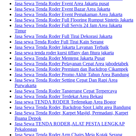
Jasa Sewa Tenda Roder Event Area Jakarta pusat
Jasa Sewa Tenda Roder Event Bazar Area Jakarta
Jasa Sewa Tenda Roder Event Pemakaman Area Jakarta
Jasa Sewa Tenda Roder Full Flooring Rumput Sintetis Jakarta
Jasa Sewa Tenda Roder Full Servis 24 Jam Area Jakarta
Timur
Jasa Sewa Tenda Roder Full Tirai Dekorasi Jakarta
Jasa sewa Tenda Roder Full Tirai Kain Serang
Jasa Sewa Tenda Roder Jakarta Layanan Terbaik
Jasa sewa tenda roder kursi tiffany dan fitura jakarta
Jasa Sewa Tenda Roder Menteng Jakarta Pusat
Jasa Sewa Tenda Roder Pelayanan Cepat Area jabodetabek
Jasa Sewa Tenda Roder Premium dan Backdrop Cikampek
Jasa Sewa Tenda Roder Promo Akhir Tahun Area Bandung
Jasa Sewa Tenda Roder Setting Cepat Dan Rapi Area
Purwakarta
Jasa Sewa Tenda Roder Tangerang Cepat Terpercaya
Jasa Sewa Tenda Roder Terdekat Area Bekasi
Jasa sewa TENDA RODER Terlengkap Area Bogor
Jasa Sewa Tenda Roder, Backdrop Spot Light area Bandung
Jasa Sewa Tenda Roder, Karpet Masjid, Permadani, Karpet
Buana Depok
Jasa Sewa TENDA RODER,ALAT PESTA LENGKAP
Pekalongan
Jasa Sewa Tenda Roder,Arm Chairs,Meja Kotak Serang