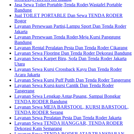
Jasa Sewa Toilet Portable,Tenda Roder,Wastafel Portable
Bandung
Jual TOILET PORTABLE Dan Sewa TENDA RODER
Bogor
Layanan Persewaan Partisi,Lampu Sport Dan Tenda Roder
Jakarta
Layanan Persewaan Tenda Roder,Meja Kursi Panggung
Bandung
Layanan Rental Peralatan Pesta Dan Tenda Roder Cikarang
Layanan Sewa Flooring Dan Tenda Roder Dekorasi Bandung
Layanan Sewa Karpet Biru, Sofa Dan Tenda Roder Jakarta
Utara
Layanan Sewa Kursi Crossback Kayu Dan Tenda Roder
Acara Jakarta
Layanan Sewa Kursi Puff Putih Dan Tenda Roder Tangerang
Layanan Sewa Kursi-kursi Cantik Dan Tenda Roder
Tangerang
Layanan Sewa Lengkap Antar,Pasang, Sampai Bongkar
TENDA RODER Bandung
Layanan Sewa MEJA BARSTOOL, KURSI BARSTOOL,
TENDA RODER Serang
Layanan Sewa Peralatan Pesta Dan Tenda Roder Jakarta
Layanan Sewa TENDA HANGGAR, TENDA RODER
Dekorasi Kain Semarang
Layanan Sewa TENDA RODER ATAP TRANSPARAN