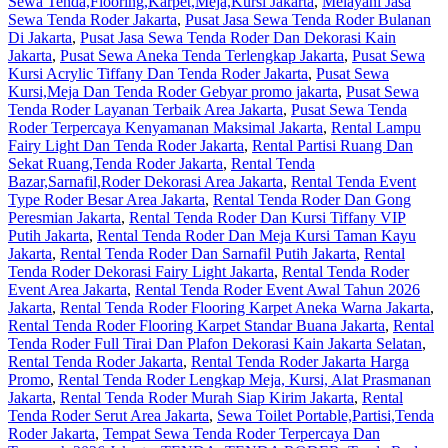
Sewa Tenda,Flooring,Karpet,Meja,Kursi Jakarta
,
Melayani Jasa
Sewa Tenda Roder Jakarta
,
Pusat Jasa Sewa Tenda Roder Bulanan
Di Jakarta
,
Pusat Jasa Sewa Tenda Roder Dan Dekorasi Kain
Jakarta
,
Pusat Sewa Aneka Tenda Terlengkap Jakarta
,
Pusat Sewa
Kursi Acrylic Tiffany Dan Tenda Roder Jakarta
,
Pusat Sewa
Kursi,Meja Dan Tenda Roder Gebyar promo jakarta
,
Pusat Sewa
Tenda Roder Layanan Terbaik Area Jakarta
,
Pusat Sewa Tenda
Roder Terpercaya Kenyamanan Maksimal Jakarta
,
Rental Lampu
Fairy Light Dan Tenda Roder Jakarta
,
Rental Partisi Ruang Dan
Sekat Ruang,Tenda Roder Jakarta
,
Rental Tenda
Bazar,Sarnafil,Roder Dekorasi Area Jakarta
,
Rental Tenda Event
Type Roder Besar Area Jakarta
,
Rental Tenda Roder Dan Gong
Peresmian Jakarta
,
Rental Tenda Roder Dan Kursi Tiffany VIP
Putih Jakarta
,
Rental Tenda Roder Dan Meja Kursi Taman Kayu
Jakarta
,
Rental Tenda Roder Dan Sarnafil Putih Jakarta
,
Rental
Tenda Roder Dekorasi Fairy Light Jakarta
,
Rental Tenda Roder
Event Area Jakarta
,
Rental Tenda Roder Event Awal Tahun 2026
Jakarta
,
Rental Tenda Roder Flooring Karpet Aneka Warna Jakarta
,
Rental Tenda Roder Flooring Karpet Standar Buana Jakarta
,
Rental
Tenda Roder Full Tirai Dan Plafon Dekorasi Kain Jakarta Selatan
,
Rental Tenda Roder Jakarta
,
Rental Tenda Roder Jakarta Harga
Promo
,
Rental Tenda Roder Lengkap Meja, Kursi, Alat Prasmanan
Jakarta
,
Rental Tenda Roder Murah Siap Kirim Jakarta
,
Rental
Tenda Roder Serut Area Jakarta
,
Sewa Toilet Portable,Partisi,Tenda
Roder Jakarta
,
Tempat Sewa Tenda Roder Terpercaya Dan