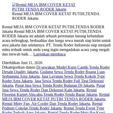
Rental MEJA IBM COVER KETAT PUTIH,TENDA
RODER Jakarta
Rental MEJA IBM COVER KETAT PUTIH,TENDA RODER
Jakarta Rental MEJA IBM COVER KETAT PUTIH,TENDA
RODER Jakarta ini adalah sebuah perentalan barang kebutuhan
acara terlengkap, berkualitas dan harga sewa murah siap kirim untuk
area jakarta dan sekitarnya. PT. Tenda Roder Indonesia siap menjadi
mitra terbaik untuk anda yang ingin mengadakan acara yang megah
Rental
dan mewah baik…
Lanjutkan membaca
MEJA
Diterbitkan
Juni 11, 2026
IBM
Dikategorikan dalam
Di sewakan Model Kursi Cantik,Tenda Roder
COVER
Desain Quality Jakarta
,
Gudang Sewa Tenda Roder Ruang Luas
KETAT
Serbaguna Area Jakarta
,
Jasa Layanan Sewa Tenda Kokoh Type
PUTIH,TENDA
Roder Area Jakarta
,
Jasa Sewa Tenda Roder Full Tirai Dekorasi
RODER
Jakarta
,
Pusat Jasa Sewa Tenda Roder Bulanan Di Jakarta
,
Pusat
Jakarta
Jasa Sewa Tenda Roder Dan Dekorasi Kain Jakarta
,
Rental
Flooring Karpet Abu-abu,Tenda Roder,Tenda Bazar Jakarta
,
Rental
MEJA IBM COVER KETAT PUTIH,TENDA RODER Jakarta
,
Rental Misty Fan, Air Cooler Dan Tenda Roder Jakarta
,
Rental
Podium Cokelat,Tenda Roder Jakarta
,
Rental Tenda Event Type
Roder Terbaik Area Jakarta
,
Rental Tenda Roder,Meja Bar,Kursi