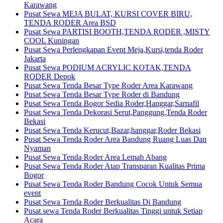
Karawang
Pusat Sewa MEJA BULAT, KURSI COVER BIRU,
TENDA RODER Area BSD
Pusat Sewa PARTISI BOOTH,TENDA RODER ,MISTY
COOL Kuningan
Pusat Sewa Perlengkapan Event Meja,Kursi,tenda Roder
Jakarta
Pusat Sewa PODIUM ACRYLIC KOTAK,TENDA
RODER Depok
Pusat Sewa Tenda Besar Type Roder Area Karawang
Pusat Sewa Tenda Besar Type Roder di Bandung
Pusat Sewa Tenda Bogor Sedia Roder,Hanggar,Sarnafil
Pusat Sewa Tenda Dekorasi Serut,Panggung,Tenda Roder
Bekasi
Pusat Sewa Tenda Kerucut,Bazar,hanggar,Roder Bekasi
Pusat Sewa Tenda Roder Area Bandung Ruang Luas Dan
Nyaman
Pusat Sewa Tenda Roder Area Lemah Abang
Pusat Sewa Tenda Roder Atap Transparan Kualitas Prima
Bogor
Pusat Sewa Tenda Roder Bandung Cocok Untuk Semua
event
Pusat Sewa Tenda Roder Berkualitas Di Bandung
Pusat sewa Tenda Roder Berkualitas Tinggi untuk Setiap
Acara