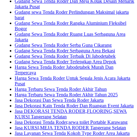
Gudang Sewa Tenda Roder Dan Meja Kotak Desain Menarik
Jakarta Pusat
Gudang sewa Tenda Roder Perlindungan Maksimal jakarta
barat
Gudang Sewa Tenda Roder Rangka Aluminium Fleksibel
Bogor
Gudang Sewa Tenda Roder Ruang Luas Serbaguna Area
Jakarta
Gudang Sewa Tenda Roder Serba Guna Cikarang
Gudang Sewa Tenda Roder Serbaguna Area Bekasi
Gudang Sewa Tenda Roder Terbaik Di Jabodetabek
Gudang Sewa Tenda Roder Terlengkap Area Depok
Harga Sewa Tenda Roder Jabodetabek Murah Dan
Terpercaya
Harga Sewa Tenda Roder Untuk Segala Jenis Acara Jakarta
Pusat
Harga Terbaru Sewa Tenda Roder Akhir Tahun
Harga Terbaru Sewa Tenda Roder Akhir Tahun 2025
Jasa Dekorasi Dan Sewa Tenda Roder Jakarta
Jasa Dekorasi Kain Tenda Roder Dan Ruangan Event Jakarta
Jasa DEKORASI TENDA RODER,FLOORING,SEWA
KURSI Tangerang Selatan
Jasa Dekorasi Tenda Roder,sewa toilet Portable Karawang
Jasa KURSI,MEJA TENDA RODER Tangerang Selatan
Jasa Layanan Sewa Tenda Kokoh Type Roder Area Jakarta