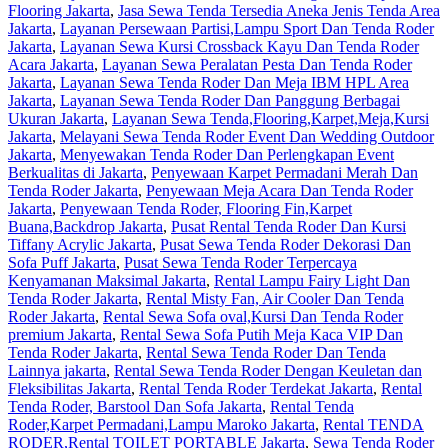
Flooring Jakarta
,
Jasa Sewa Tenda Tersedia Aneka Jenis Tenda Area
Jakarta
,
Layanan Persewaan Partisi,Lampu Sport Dan Tenda Roder
Jakarta
,
Layanan Sewa Kursi Crossback Kayu Dan Tenda Roder
Acara Jakarta
,
Layanan Sewa Peralatan Pesta Dan Tenda Roder
Jakarta
,
Layanan Sewa Tenda Roder Dan Meja IBM HPL Area
Jakarta
,
Layanan Sewa Tenda Roder Dan Panggung Berbagai
Ukuran Jakarta
,
Layanan Sewa Tenda,Flooring,Karpet,Meja,Kursi
Jakarta
,
Melayani Sewa Tenda Roder Event Dan Wedding Outdoor
Jakarta
,
Menyewakan Tenda Roder Dan Perlengkapan Event
Berkualitas di Jakarta
,
Penyewaan Karpet Permadani Merah Dan
Tenda Roder Jakarta
,
Penyewaan Meja Acara Dan Tenda Roder
Jakarta
,
Penyewaan Tenda Roder, Flooring Fin,Karpet
Buana,Backdrop Jakarta
,
Pusat Rental Tenda Roder Dan Kursi
Tiffany Acrylic Jakarta
,
Pusat Sewa Tenda Roder Dekorasi Dan
Sofa Puff Jakarta
,
Pusat Sewa Tenda Roder Terpercaya
Kenyamanan Maksimal Jakarta
,
Rental Lampu Fairy Light Dan
Tenda Roder Jakarta
,
Rental Misty Fan, Air Cooler Dan Tenda
Roder Jakarta
,
Rental Sewa Sofa oval,Kursi Dan Tenda Roder
premium Jakarta
,
Rental Sewa Sofa Putih Meja Kaca VIP Dan
Tenda Roder Jakarta
,
Rental Sewa Tenda Roder Dan Tenda
Lainnya jakarta
,
Rental Sewa Tenda Roder Dengan Keuletan dan
Fleksibilitas Jakarta
,
Rental Tenda Roder Terdekat Jakarta
,
Rental
Tenda Roder, Barstool Dan Sofa Jakarta
,
Rental Tenda
Roder,Karpet Permadani,Lampu Maroko Jakarta
,
Rental TENDA
RODER,Rental TOILET PORTABLE Jakarta
,
Sewa Tenda Roder