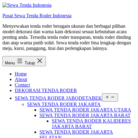
Lewati
ke
Pusat Sewa Tenda Roder Indonesia
konten
Menyewakan tenda roder beragam ukuran dan berbagai pilihan
model dekorasi dan warna kain dekorasi sesuai kebutuhan acara
penting anda. Tersedia tenda roder transparan, tenda roder dinding
dan atap warna putih solid. Sewa tenda roder bisa lengkap dengan
meja, kursi, panggung, tirai dan perlengkapan lainnya.
Menu
Tutup
Home
About
Contact
DEKORASI TENDA RODER
Buka
SEWA TENDA RODER JABODETABEK
menu
SEWA TENDA RODER JAKARTA
SEWA TENDA RODER JAKARTA UTARA
SEWA TENDA RODER JAKARTA BARAT
SEWA TENDA RODER KALIDERES
JAKARTA BARAT
SEWA TENDA RODER JAKARTA
SELATAN