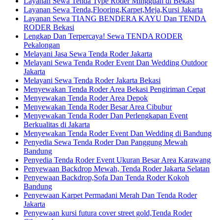
Layanan Sewa Tenda Type Roder Mingguan di Bekasi
Layanan Sewa Tenda,Flooring,Karpet,Meja,Kursi Jakarta
Layanan Sewa TIANG BENDERA KAYU Dan TENDA
RODER Bekasi
Lengkap Dan Terpercaya! Sewa TENDA RODER
Pekalongan
Melayani Jasa Sewa Tenda Roder Jakarta
Melayani Sewa Tenda Roder Event Dan Wedding Outdoor
Jakarta
Melayani Sewa Tenda Roder Jakarta Bekasi
Menyewakan Tenda Roder Area Bekasi Pengiriman Cepat
Menyewakan Tenda Roder Area Depok
Menyewakan Tenda Roder Besar Area Cibubur
Menyewakan Tenda Roder Dan Perlengkapan Event
Berkualitas di Jakarta
Menyewakan Tenda Roder Event Dan Wedding di Bandung
Penyedia Sewa Tenda Roder Dan Panggung Mewah
Bandung
Penyedia Tenda Roder Event Ukuran Besar Area Karawang
Penyewaan Backdrop Mewah, Tenda Roder Jakarta Selatan
Penyewaan Backdrop,Sofa Dan Tenda Roder Kokoh
Bandung
Penyewaan Karpet Permadani Merah Dan Tenda Roder
Jakarta
Penyewaan kursi futura cover street gold,Tenda Roder