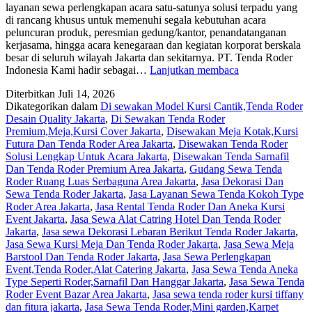
layanan sewa perlengkapan acara satu-satunya solusi terpadu yang
di rancang khusus untuk memenuhi segala kebutuhan acara
peluncuran produk, peresmian gedung/kantor, penandatanganan
kerjasama, hingga acara kenegaraan dan kegiatan korporat berskala
besar di seluruh wilayah Jakarta dan sekitarnya. PT. Tenda Roder
Sewa
Indonesia Kami hadir sebagai…
Lanjutkan membaca
TENDA
Diterbitkan
Juli 14, 2026
RODER,GON
Dikategorikan dalam
Di sewakan Model Kursi Cantik,Tenda Roder
PERESMIAN
Desain Quality Jakarta
,
Di Sewakan Tenda Roder
Jakarta
Premium,Meja,Kursi Cover Jakarta
,
Disewakan Meja Kotak,Kursi
Futura Dan Tenda Roder Area Jakarta
,
Disewakan Tenda Roder
Solusi Lengkap Untuk Acara Jakarta
,
Disewakan Tenda Sarnafil
Dan Tenda Roder Premium Area Jakarta
,
Gudang Sewa Tenda
Roder Ruang Luas Serbaguna Area Jakarta
,
Jasa Dekorasi Dan
Sewa Tenda Roder Jakarta
,
Jasa Layanan Sewa Tenda Kokoh Type
Roder Area Jakarta
,
Jasa Rental Tenda Roder Dan Aneka Kursi
Event Jakarta
,
Jasa Sewa Alat Catring Hotel Dan Tenda Roder
Jakarta
,
Jasa sewa Dekorasi Lebaran Berikut Tenda Roder Jakarta
,
Jasa Sewa Kursi Meja Dan Tenda Roder Jakarta
,
Jasa Sewa Meja
Barstool Dan Tenda Roder Jakarta
,
Jasa Sewa Perlengkapan
Event,Tenda Roder,Alat Catering Jakarta
,
Jasa Sewa Tenda Aneka
Type Seperti Roder,Sarnafil Dan Hanggar Jakarta
,
Jasa Sewa Tenda
Roder Event Bazar Area Jakarta
,
Jasa sewa tenda roder kursi tiffany
dan fitura jakarta
,
Jasa Sewa Tenda Roder,Mini garden,Karpet