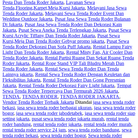
Pesta Dan Tenda Roder Jakarta
,
Layanan Sewa
Tenda,Flooring,Karpet,Meja,Kursi Jakarta
,
Melayani Jasa Sewa
Tenda Roder Jakarta
,
Melayani Sewa Tenda Roder Event Dan
Wedding Outdoor Jakarta
,
Pusat Jasa Sewa Tenda Roder Bulanan
Di Jakarta
,
Pusat Jasa Sewa Tenda Roder Dan Dekorasi Kain
Jakarta
,
Pusat Sewa Aneka Tenda Terlengkap Jakarta
,
Pusat Sewa
Kursi Acrylic Tiffany Dan Tenda Roder Jakarta
,
Pusat Sewa
Kursi,Meja Dan Tenda Roder Gebyar promo jakarta
,
Pusat Sewa
Tenda Roder Dekorasi Dan Sofa Puff Jakarta
,
Rental Lampu Fairy
Light Dan Tenda Roder Jakarta
,
Rental Misty Fan, Air Cooler Dan
Tenda Roder Jakarta
,
Rental Partisi Ruang Dan Sekat Ruang,Tenda
Roder Jakarta
,
Rental Rope Stand VIP Tali Bludru Merah Dan
Tenda Roder Jakarta
,
Rental Sewa Tenda Roder Dan Tenda
Lainnya jakarta
,
Rental Sewa Tenda Roder Dengan Keuletan dan
Fleksibilitas Jakarta
,
Rental Tenda Roder Dan Gong Peresmian
Jakarta
,
Rental Tenda Roder Dekorasi Fairy Light Jakarta
,
Tempat
Sewa Tenda Roder Terpercaya Dan Termurah 2026 Jakarta
,
TENDA
,
TENDA RODER
,
TENDA RODER JAKARTA
,
Vendor Tenda Roder Terbaik Jakarta
Ditandai
jasa sewa tenda roder
bekasi
,
jasa sewa tenda roder berbagai ukuran
,
jasa sewa tenda roder
bogor
,
jasa sewa tenda roder jabodetabek
,
jasa sewa tenda roder siap
setting jakarta
,
pusat sewa tenda roder jakarta murah
,
rental tenda
roder bandung
,
rental tenda roder jakarta
,
rental tenda roder murah
,
rental tenda roder service 24 jam
,
sewa tenda roder bandung
,
sewa
tenda roder bekasi
,
sewa tenda roder bogor
,
Sewa tenda roder