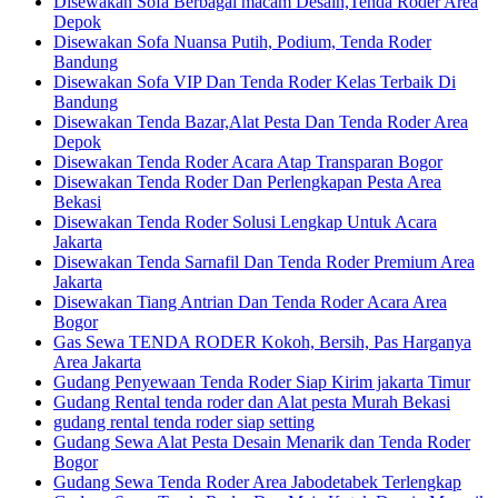
Disewakan Sofa Berbagai macam Desain,Tenda Roder Area
Depok
Disewakan Sofa Nuansa Putih, Podium, Tenda Roder
Bandung
Disewakan Sofa VIP Dan Tenda Roder Kelas Terbaik Di
Bandung
Disewakan Tenda Bazar,Alat Pesta Dan Tenda Roder Area
Depok
Disewakan Tenda Roder Acara Atap Transparan Bogor
Disewakan Tenda Roder Dan Perlengkapan Pesta Area
Bekasi
Disewakan Tenda Roder Solusi Lengkap Untuk Acara
Jakarta
Disewakan Tenda Sarnafil Dan Tenda Roder Premium Area
Jakarta
Disewakan Tiang Antrian Dan Tenda Roder Acara Area
Bogor
Gas Sewa TENDA RODER Kokoh, Bersih, Pas Harganya
Area Jakarta
Gudang Penyewaan Tenda Roder Siap Kirim jakarta Timur
Gudang Rental tenda roder dan Alat pesta Murah Bekasi
gudang rental tenda roder siap setting
Gudang Sewa Alat Pesta Desain Menarik dan Tenda Roder
Bogor
Gudang Sewa Tenda Roder Area Jabodetabek Terlengkap