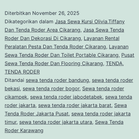
Kursi
Diterbitkan
November 26, 2025
Olivia,Tiffany
Dikategorikan dalam
Jasa Sewa Kursi Olivia,Tiffany
Dan
Dan Tenda Roder Area Cikarang
,
Jasa Sewa Tenda
Roder Dan Dekorasi Di Cikarang
,
Layanan Rental
Tenda
Peralatan Pesta Dan Tenda Roder Cikarang
,
Layanan
Roder
Sewa Tenda Roder Dan Toilet Portable Cikarang
,
Pusat
Area
Sewa Tenda Roder Dan Flooring Cikarang
,
TENDA
,
TENDA RODER
Cikarang
Ditandai
sewa tenda roder bandung
,
sewa tenda roder
bekasi
,
sewa tenda roder bogor
,
Sewa tenda roder
cikampek
,
sewa tenda roder jabodetabek
,
sewa tenda
roder jakarta
,
sewa tenda roder jakarta barat
,
Sewa
Tenda Roder Jakarta Pusat
,
sewa tenda roder jakarta
timur
,
sewa tenda roder jakarta utara
,
Sewa Tenda
Roder Karawang