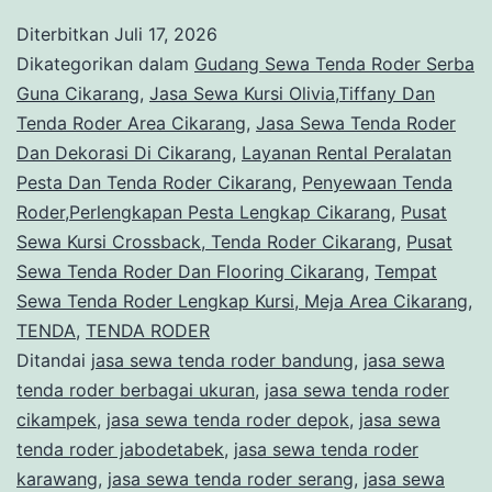
Kursi
Diterbitkan
Juli 17, 2026
Crossback,
Dikategorikan dalam
Gudang Sewa Tenda Roder Serba
Tenda
Guna Cikarang
,
Jasa Sewa Kursi Olivia,Tiffany Dan
Tenda Roder Area Cikarang
,
Jasa Sewa Tenda Roder
Roder
Dan Dekorasi Di Cikarang
,
Layanan Rental Peralatan
Cikarang
Pesta Dan Tenda Roder Cikarang
,
Penyewaan Tenda
Roder,Perlengkapan Pesta Lengkap Cikarang
,
Pusat
Sewa Kursi Crossback, Tenda Roder Cikarang
,
Pusat
Sewa Tenda Roder Dan Flooring Cikarang
,
Tempat
Sewa Tenda Roder Lengkap Kursi, Meja Area Cikarang
,
TENDA
,
TENDA RODER
Ditandai
jasa sewa tenda roder bandung
,
jasa sewa
tenda roder berbagai ukuran
,
jasa sewa tenda roder
cikampek
,
jasa sewa tenda roder depok
,
jasa sewa
tenda roder jabodetabek
,
jasa sewa tenda roder
karawang
,
jasa sewa tenda roder serang
,
jasa sewa