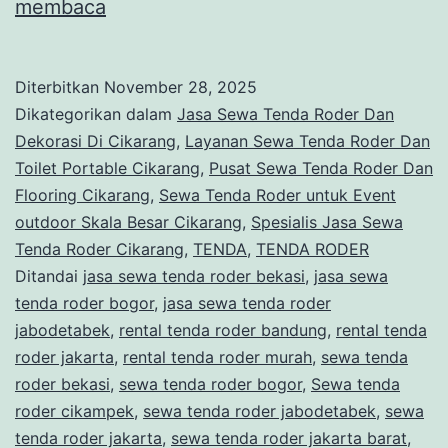
Sewa
membaca
Tenda
Roder
Diterbitkan
November 28, 2025
untuk
Dikategorikan dalam
Jasa Sewa Tenda Roder Dan
Event
Dekorasi Di Cikarang
,
Layanan Sewa Tenda Roder Dan
Toilet Portable Cikarang
,
Pusat Sewa Tenda Roder Dan
outdoor
Flooring Cikarang
,
Sewa Tenda Roder untuk Event
Skala
outdoor Skala Besar Cikarang
,
Spesialis Jasa Sewa
Besar
Tenda Roder Cikarang
,
TENDA
,
TENDA RODER
Ditandai
jasa sewa tenda roder bekasi
Cikarang
,
jasa sewa
tenda roder bogor
,
jasa sewa tenda roder
jabodetabek
,
rental tenda roder bandung
,
rental tenda
roder jakarta
,
rental tenda roder murah
,
sewa tenda
roder bekasi
,
sewa tenda roder bogor
,
Sewa tenda
roder cikampek
,
sewa tenda roder jabodetabek
,
sewa
tenda roder jakarta
,
sewa tenda roder jakarta barat
,