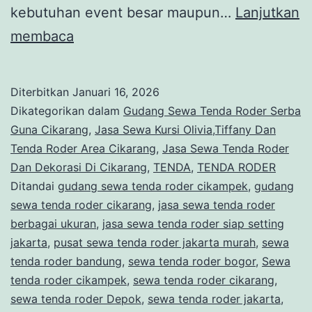
kebutuhan event besar maupun…
Lanjutkan
Gudang
membaca
Sewa
Tenda
Diterbitkan
Januari 16, 2026
Roder
Dikategorikan dalam
Gudang Sewa Tenda Roder Serba
Serba
Guna Cikarang
,
Jasa Sewa Kursi Olivia,Tiffany Dan
Tenda Roder Area Cikarang
,
Jasa Sewa Tenda Roder
Guna
Dan Dekorasi Di Cikarang
,
TENDA
,
TENDA RODER
Cikarang
Ditandai
gudang sewa tenda roder cikampek
,
gudang
sewa tenda roder cikarang
,
jasa sewa tenda roder
berbagai ukuran
,
jasa sewa tenda roder siap setting
jakarta
,
pusat sewa tenda roder jakarta murah
,
sewa
tenda roder bandung
,
sewa tenda roder bogor
,
Sewa
tenda roder cikampek
,
sewa tenda roder cikarang
,
sewa tenda roder Depok
,
sewa tenda roder jakarta
,