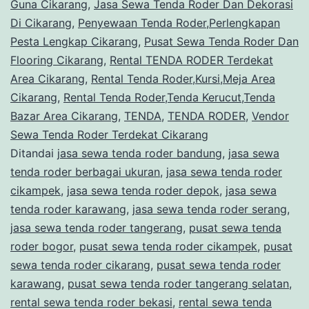
Area
Guna Cikarang
,
Jasa Sewa Tenda Roder Dan Dekorasi
Di Cikarang
,
Penyewaan Tenda Roder,Perlengkapan
Cikarang
Pesta Lengkap Cikarang
,
Pusat Sewa Tenda Roder Dan
Flooring Cikarang
,
Rental TENDA RODER Terdekat
Area Cikarang
,
Rental Tenda Roder,Kursi,Meja Area
Cikarang
,
Rental Tenda Roder,Tenda Kerucut,Tenda
Bazar Area Cikarang
,
TENDA
,
TENDA RODER
,
Vendor
Sewa Tenda Roder Terdekat Cikarang
Ditandai
jasa sewa tenda roder bandung
,
jasa sewa
tenda roder berbagai ukuran
,
jasa sewa tenda roder
cikampek
,
jasa sewa tenda roder depok
,
jasa sewa
tenda roder karawang
,
jasa sewa tenda roder serang
,
jasa sewa tenda roder tangerang
,
pusat sewa tenda
roder bogor
,
pusat sewa tenda roder cikampek
,
pusat
sewa tenda roder cikarang
,
pusat sewa tenda roder
karawang
,
pusat sewa tenda roder tangerang selatan
,
rental sewa tenda roder bekasi
,
rental sewa tenda