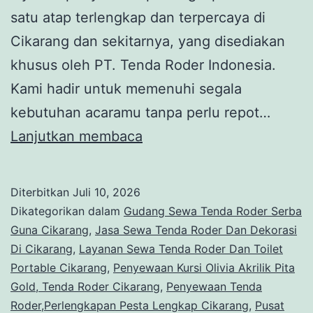
satu atap terlengkap dan terpercaya di
Cikarang dan sekitarnya, yang disediakan
khusus oleh PT. Tenda Roder Indonesia.
Kami hadir untuk memenuhi segala
kebutuhan acaramu tanpa perlu repot…
Sewa
Lanjutkan membaca
Tenda
Roder
Diterbitkan
Juli 10, 2026
Profesional
Dikategorikan dalam
Gudang Sewa Tenda Roder Serba
Dan
Guna Cikarang
,
Jasa Sewa Tenda Roder Dan Dekorasi
Di Cikarang
,
Layanan Sewa Tenda Roder Dan Toilet
Alat
Portable Cikarang
,
Penyewaan Kursi Olivia Akrilik Pita
Pesta
Gold, Tenda Roder Cikarang
,
Penyewaan Tenda
Lengkap
Roder,Perlengkapan Pesta Lengkap Cikarang
,
Pusat