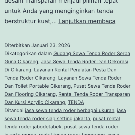
desain Transparan menjadi pilihan tepat
untuk Anda yang menginginkan tenda
Rental
berstruktur kuat,…
Lanjutkan membaca
Tenda
Roder
Diterbitkan
Januari 23, 2026
Transp
Dikategorikan dalam
Gudang Sewa Tenda Roder Serba
Dan
Guna Cikarang
,
Jasa Sewa Tenda Roder Dan Dekorasi
Di Cikarang
,
Layanan Rental Peralatan Pesta Dan
Kursi
Tenda Roder Cikarang
,
Layanan Sewa Tenda Roder
Acrylic
Dan Toilet Portable Cikarang
,
Pusat Sewa Tenda Roder
Cikara
Dan Flooring Cikarang
,
Rental Tenda Roder Transparan
Dan Kursi Acrylic Cikarang
,
TENDA
Ditandai
jasa sewa tenda roder berbagai ukuran
,
jasa
sewa tenda roder siap setting jakarta
,
pusat rental
tenda roder jabodetabek
,
pusat sewa tenda roder
jakarta murah
,
rental tenda roder tangerang
,
sewa