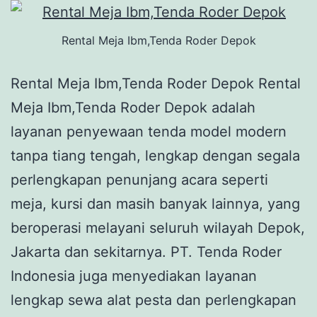
Rental Meja Ibm,Tenda Roder Depok
Rental Meja Ibm,Tenda Roder Depok Rental
Meja Ibm,Tenda Roder Depok adalah
layanan penyewaan tenda model modern
tanpa tiang tengah, lengkap dengan segala
perlengkapan penunjang acara seperti
meja, kursi dan masih banyak lainnya, yang
beroperasi melayani seluruh wilayah Depok,
Jakarta dan sekitarnya. PT. Tenda Roder
Indonesia juga menyediakan layanan
lengkap sewa alat pesta dan perlengkapan