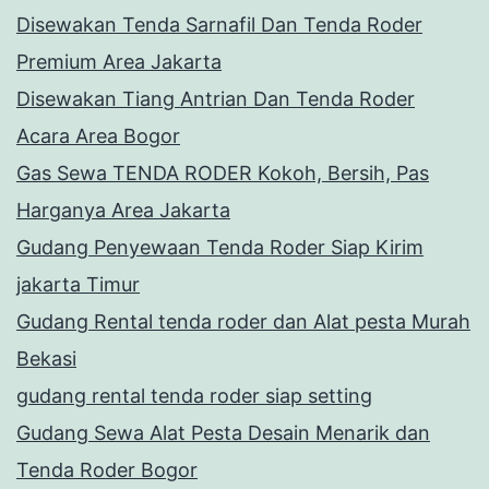
Disewakan Tenda Sarnafil Dan Tenda Roder
Premium Area Jakarta
Disewakan Tiang Antrian Dan Tenda Roder
Acara Area Bogor
Gas Sewa TENDA RODER Kokoh, Bersih, Pas
Harganya Area Jakarta
Gudang Penyewaan Tenda Roder Siap Kirim
jakarta Timur
Gudang Rental tenda roder dan Alat pesta Murah
Bekasi
gudang rental tenda roder siap setting
Gudang Sewa Alat Pesta Desain Menarik dan
Tenda Roder Bogor