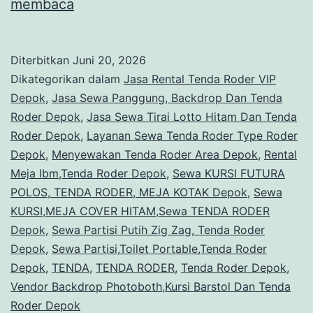
Sewa
membaca
KURSI,MEJA
COVER
Diterbitkan
Juni 20, 2026
HITAM,Sewa
Dikategorikan dalam
Jasa Rental Tenda Roder VIP
TENDA
Depok
,
Jasa Sewa Panggung, Backdrop Dan Tenda
Roder Depok
,
Jasa Sewa Tirai Lotto Hitam Dan Tenda
RODER
Roder Depok
,
Layanan Sewa Tenda Roder Type Roder
Depok
Depok
,
Menyewakan Tenda Roder Area Depok
,
Rental
Meja Ibm,Tenda Roder Depok
,
Sewa KURSI FUTURA
POLOS, TENDA RODER, MEJA KOTAK Depok
,
Sewa
KURSI,MEJA COVER HITAM,Sewa TENDA RODER
Depok
,
Sewa Partisi Putih Zig Zag, Tenda Roder
Depok
,
Sewa Partisi,Toilet Portable,Tenda Roder
Depok
,
TENDA
,
TENDA RODER
,
Tenda Roder Depok
,
Vendor Backdrop Photoboth,Kursi Barstol Dan Tenda
Roder Depok