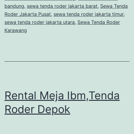
bandung
,
sewa tenda roder jakarta barat
,
Sewa Tenda
Roder Jakarta Pusat
,
sewa tenda roder jakarta timur
,
sewa tenda roder jakarta utara
,
Sewa Tenda Roder
Karawang
Rental Meja Ibm,Tenda
Roder Depok