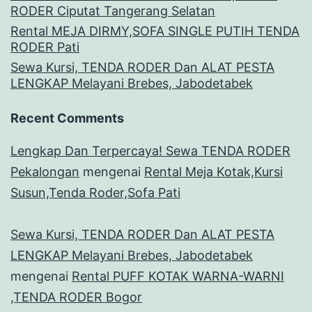
RODER Ciputat Tangerang Selatan
Rental MEJA DIRMY,SOFA SINGLE PUTIH TENDA
RODER Pati
Sewa Kursi, TENDA RODER Dan ALAT PESTA
LENGKAP Melayani Brebes, Jabodetabek
Recent Comments
Lengkap Dan Terpercaya! Sewa TENDA RODER
Pekalongan
mengenai
Rental Meja Kotak,Kursi
Susun,Tenda Roder,Sofa Pati
Sewa Kursi, TENDA RODER Dan ALAT PESTA
LENGKAP Melayani Brebes, Jabodetabek
mengenai
Rental PUFF KOTAK WARNA-WARNI
,TENDA RODER Bogor