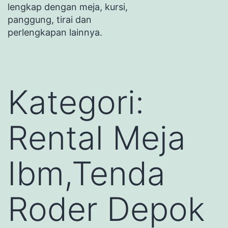
lengkap dengan meja, kursi,
panggung, tirai dan
perlengkapan lainnya.
Kategori:
Rental Meja
Ibm,Tenda
Roder Depok