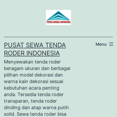
Lewati
ke
konten
PUSAT SEWA TENDA
Menu
RODER INDONESIA
Menyewakan tenda roder
beragam ukuran dan berbagai
pilihan model dekorasi dan
warna kain dekorasi sesuai
kebutuhan acara penting
anda. Tersedia tenda roder
transparan, tenda roder
dinding dan atap warna putih
solid. Sewa tenda roder bisa