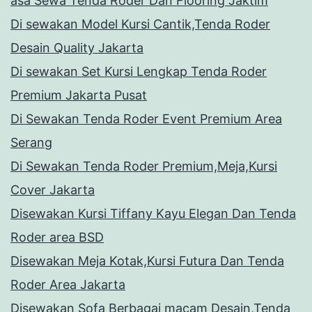
asa Sewa Tenda Roder Dan Flooring Jaktim
Di sewakan Model Kursi Cantik,Tenda Roder
Desain Quality Jakarta
Di sewakan Set Kursi Lengkap Tenda Roder
Premium Jakarta Pusat
Di Sewakan Tenda Roder Event Premium Area
Serang
Di Sewakan Tenda Roder Premium,Meja,Kursi
Cover Jakarta
Disewakan Kursi Tiffany Kayu Elegan Dan Tenda
Roder area BSD
Disewakan Meja Kotak,Kursi Futura Dan Tenda
Roder Area Jakarta
Disewakan Sofa Berbagai macam Desain,Tenda