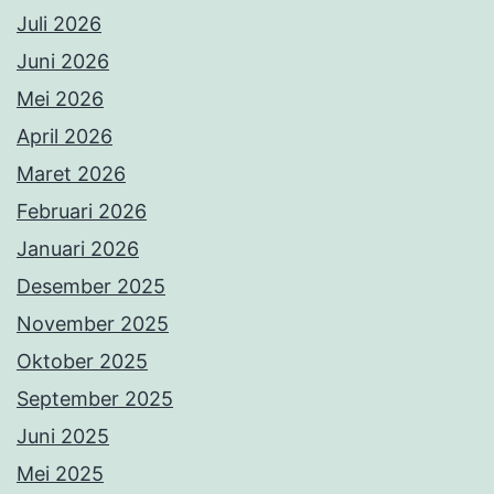
Juli 2026
Juni 2026
Mei 2026
April 2026
Maret 2026
Februari 2026
Januari 2026
Desember 2025
November 2025
Oktober 2025
September 2025
Juni 2025
Mei 2025