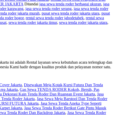
ER JAKARTA
Ditandai
jasa sewa tenda roder berbagai ukuran
,
jasa
roder karawang
,
jasa sewa tenda roder serang
,
jasa sewa tenda roder
enda roder jakarta murah
,
pusat sewa tenda roder jakarta utara
,
pusat
nda roder bogor
,
rental sewa tenda roder jabodetabek
,
rental sewa
usat
,
sewa tenda roder jakarta timur
,
sewa tenda roder jakarta utara
,
i adalah Rental layanan sewa kebutuhan acara terlengkap dan
donesia Kami hadir dengan kualitas produk dan pelayanan nomor satu.
over Jakarta
,
Disewakan Meja Kotak,Kursi Futura Dan Tenda
ea Jakarta
,
Gas Sewa TENDA RODER Kokoh, Bersih, Pas
sa Dekorasi Kain Tenda Roder Dan Ruangan Event Jakarta
,
Jasa
 Tenda Roder Jakarta
,
Jasa Sewa Meja Barstool Dan Tenda Roder
RSI FUTURA Jakarta
,
Jasa Sewa Tenda Aneka Type Seperti
arpet Jakarta
,
Jasa Sewa Tenda Roder Berikut Gate Pintu Masuk
Sewa Tenda Roder Dan Backdrop Jakarta
,
Jasa Sewa Tenda Roder