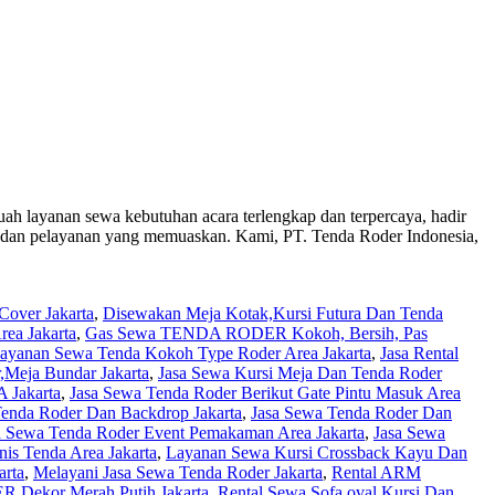
yanan sewa kebutuhan acara terlengkap dan terpercaya, hadir
t dan pelayanan yang memuaskan. Kami, PT. Tenda Roder Indonesia,
over Jakarta
,
Disewakan Meja Kotak,Kursi Futura Dan Tenda
ea Jakarta
,
Gas Sewa TENDA RODER Kokoh, Bersih, Pas
Layanan Sewa Tenda Kokoh Type Roder Area Jakarta
,
Jasa Rental
r,Meja Bundar Jakarta
,
Jasa Sewa Kursi Meja Dan Tenda Roder
Jakarta
,
Jasa Sewa Tenda Roder Berikut Gate Pintu Masuk Area
Tenda Roder Dan Backdrop Jakarta
,
Jasa Sewa Tenda Roder Dan
a Sewa Tenda Roder Event Pemakaman Area Jakarta
,
Jasa Sewa
nis Tenda Area Jakarta
,
Layanan Sewa Kursi Crossback Kayu Dan
arta
,
Melayani Jasa Sewa Tenda Roder Jakarta
,
Rental ARM
ekor Merah Putih Jakarta
,
Rental Sewa Sofa oval,Kursi Dan