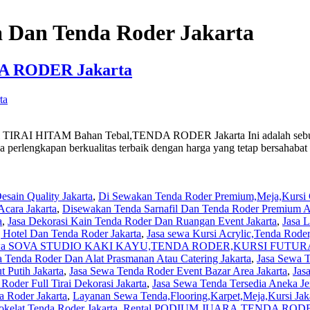
a Dan Tenda Roder Jakarta
DA RODER Jakarta
RAI HITAM Bahan Tebal,TENDA RODER Jakarta Ini adalah sebuah la
erlengkapan berkualitas terbaik dengan harga yang tetap bersahaba
sain Quality Jakarta
,
Di Sewakan Tenda Roder Premium,Meja,Kursi C
cara Jakarta
,
Disewakan Tenda Sarnafil Dan Tenda Roder Premium Ar
NDA
a
,
Jasa Dekorasi Kain Tenda Roder Dan Ruangan Event Jakarta
,
Jasa 
g Hotel Dan Tenda Roder Jakarta
,
Jasa sewa Kursi Acrylic,Tenda Rode
ewa SOVA STUDIO KAKI KAYU,TENDA RODER,KURSI FUTURA 
 Tenda Roder Dan Alat Prasmanan Atau Catering Jakarta
,
Jasa Sewa 
 Putih Jakarta
,
Jasa Sewa Tenda Roder Event Bazar Area Jakarta
,
Jas
Roder Full Tirai Dekorasi Jakarta
,
Jasa Sewa Tenda Tersedia Aneka Je
a Roder Jakarta
,
Layanan Sewa Tenda,Flooring,Karpet,Meja,Kursi Jak
kelat,Tenda Roder Jakarta
,
Rental PODIUM JUARA,TENDA RODER D