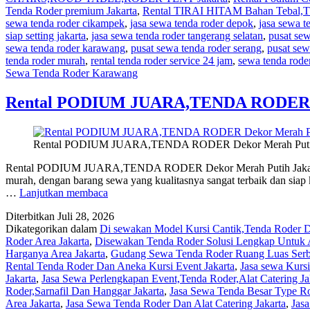
Tenda Roder premium Jakarta
,
Rental TIRAI HITAM Bahan Tebal
sewa tenda roder cikampek
,
jasa sewa tenda roder depok
,
jasa sewa t
siap setting jakarta
,
jasa sewa tenda roder tangerang selatan
,
pusat se
sewa tenda roder karawang
,
pusat sewa tenda roder serang
,
pusat sew
tenda roder murah
,
rental tenda roder service 24 jam
,
sewa tenda rode
Sewa Tenda Roder Karawang
Rental PODIUM JUARA,TENDA RODER De
Rental PODIUM JUARA,TENDA RODER Dekor Merah Putih
Rental PODIUM JUARA,TENDA RODER Dekor Merah Putih Jakarta 
murah, dengan barang sewa yang kualitasnya sangat terbaik dan siap 
Rental
…
Lanjutkan membaca
PODIUM
Diterbitkan
Juli 28, 2026
JUARA,TENDA
Dikategorikan dalam
Di sewakan Model Kursi Cantik,Tenda Roder De
RODER
Roder Area Jakarta
,
Disewakan Tenda Roder Solusi Lengkap Untuk A
Dekor
Harganya Area Jakarta
,
Gudang Sewa Tenda Roder Ruang Luas Serba
Merah
Rental Tenda Roder Dan Aneka Kursi Event Jakarta
,
Jasa sewa Kurs
Putih
Jakarta
,
Jasa Sewa Perlengkapan Event,Tenda Roder,Alat Catering Ja
Jakarta
Roder,Sarnafil Dan Hanggar Jakarta
,
Jasa Sewa Tenda Besar Type Ro
Area Jakarta
,
Jasa Sewa Tenda Roder Dan Alat Catering Jakarta
,
Jas