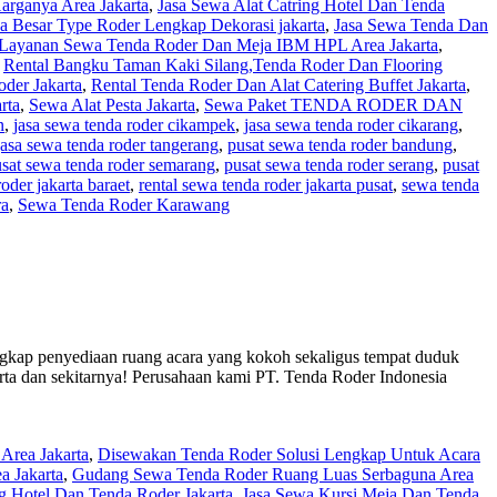
ganya Area Jakarta
,
Jasa Sewa Alat Catring Hotel Dan Tenda
a Besar Type Roder Lengkap Dekorasi jakarta
,
Jasa Sewa Tenda Dan
Layanan Sewa Tenda Roder Dan Meja IBM HPL Area Jakarta
,
,
Rental Bangku Taman Kaki Silang,Tenda Roder Dan Flooring
der Jakarta
,
Rental Tenda Roder Dan Alat Catering Buffet Jakarta
,
rta
,
Sewa Alat Pesta Jakarta
,
Sewa Paket TENDA RODER DAN
n
,
jasa sewa tenda roder cikampek
,
jasa sewa tenda roder cikarang
,
jasa sewa tenda roder tangerang
,
pusat sewa tenda roder bandung
,
sat sewa tenda roder semarang
,
pusat sewa tenda roder serang
,
pusat
oder jakarta baraet
,
rental sewa tenda roder jakarta pusat
,
sewa tenda
ra
,
Sewa Tenda Roder Karawang
engkap penyediaan ruang acara yang kokoh sekaligus tempat duduk
rta dan sekitarnya! Perusahaan kami PT. Tenda Roder Indonesia
Area Jakarta
,
Disewakan Tenda Roder Solusi Lengkap Untuk Acara
 Jakarta
,
Gudang Sewa Tenda Roder Ruang Luas Serbaguna Area
ng Hotel Dan Tenda Roder Jakarta
,
Jasa Sewa Kursi Meja Dan Tenda