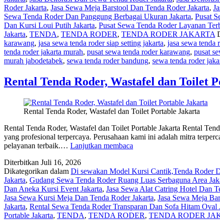
Roder Jakarta
,
Jasa Sewa Meja Barstool Dan Tenda Roder Jakarta
,
Ja
Jakarta
Sewa Tenda Roder Dan Panggung Berbagai Ukuran Jakarta
,
Pusat S
Dan Kursi Loui Putih Jakarta
,
Pusat Sewa Tenda Roder Layanan Terb
Jakarta
,
TENDA
,
TENDA RODER
,
TENDA RODER JAKARTA
karawang
,
jasa sewa tenda roder siap setting jakarta
,
jasa sewa tenda 
tenda roder jakarta murah
,
pusat sewa tenda roder karawang
,
pusat se
murah jabodetabek
,
sewa tenda roder bandung
,
sewa tenda roder jakar
Rental Tenda Roder, Wastafel dan Toilet P
Rental Tenda Roder, Wastafel dan Toilet Portable Jakarta
Rental Tenda Roder, Wastafel dan Toilet Portable Jakarta Rental Ten
yang profesional terpercaya. Perusahaan kami ini adalah mitra terpe
Rental
pelayanan terbaik.…
Lanjutkan membaca
Tenda
Diterbitkan
Juli 16, 2026
Roder,
Dikategorikan dalam
Di sewakan Model Kursi Cantik,Tenda Roder De
Wastafel
Jakarta
,
Gudang Sewa Tenda Roder Ruang Luas Serbaguna Area Jak
dan
Dan Aneka Kursi Event Jakarta
,
Jasa Sewa Alat Catring Hotel Dan T
Toilet
Jasa Sewa Kursi Meja Dan Tenda Roder Jakarta
,
Jasa Sewa Meja Bar
Portable
Jakarta
,
Rental Sewa Tenda Roder Transparan Dan Sofa Hitam Oval 
Jakarta
Portable Jakarta
,
TENDA
,
TENDA RODER
,
TENDA RODER JA