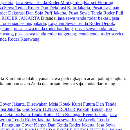
 jakarta
,
Jasa Sewa Tenda Roder,Mini garden,Karpet Flooring
asa Sewa Tenda Roder Dan Dekorasi Kain Jakarta
,
Pusat Layanan
der Dekorasi Dan Sofa Puff Jakarta
,
Pusat Sewa Tenda Roder Full
 RODER JAKARTA
Ditandai
jasa sewa tenda roder bekasi
,
jasa
 roder siap setting jakarta
,
Layanan Sewa Tenda Roder Depok
,
ngerang
,
pusat sewa tenda roder bandung
,
pusat sewa tenda roder
arawang
,
pusat sewa tenda roder tangerang
,
rental tenda roder service
nda Roder Karawang
 adalah layanan sewa perlengkapan acara paling lengkap,
kebutuhan acara Anda dalam satu tempat saja, mulai dari ruang
over Jakarta
,
Disewakan Meja Kotak,Kursi Futura Dan Tenda
ea Jakarta
,
Gas Sewa TENDA RODER Kokoh, Bersih, Pas
sa Dekorasi Kain Tenda Roder Dan Ruangan Event Jakarta
,
Jasa
erikut Tenda Roder Jakarta
,
Jasa sewa Kursi Acrylic,Tenda
a Panggung Cover Karpet Dan Tenda Roder Jakarta
,
Jasa Sewa