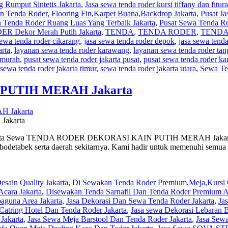
 Rumput Sintetis Jakarta
,
Jasa sewa tenda roder kursi tiffany dan fitura
 Tenda Roder, Flooring Fin,Karpet Buana,Backdrop Jakarta
,
Pusat J
 Tenda Roder Ruang Luas Yang Terbaik Jakarta
,
Pusat Sewa Tenda Ro
Dekor Merah Putih Jakarta
,
TENDA
,
TENDA RODER
,
TENDA
sewa tenda roder cikarang
,
jasa sewa tenda roder depok
,
jasa sewa tenda
arta
,
layanan sewa tenda roder karawang
,
layanan sewa tenda roder ta
 murah
,
pusat sewa tenda roder jakarta pusat
,
pusat sewa tenda roder k
sewa tenda roder jakarta timur
,
sewa tenda roder jakarta utara
,
Sewa Te
PUTIH MERAH Jakarta
akarta
a TENDA RODER DEKORASI KAIN PUTIH MERAH Jakarta Kami ini
Jabodetabek serta daerah sekitarnya. Kami hadir untuk memenuhi semua 
sain Quality Jakarta
,
Di Sewakan Tenda Roder Premium,Meja,Kursi C
cara Jakarta
,
Disewakan Tenda Sarnafil Dan Tenda Roder Premium Ar
guna Area Jakarta
,
Jasa Dekorasi Dan Sewa Tenda Roder Jakarta
,
Ja
Catring Hotel Dan Tenda Roder Jakarta
,
Jasa sewa Dekorasi Lebaran B
Jakarta
,
Jasa Sewa Meja Barstool Dan Tenda Roder Jakarta
,
Jasa Sew