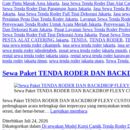
Gate Pintu Masuk Area Jakarta
,
Jasa Sewa Tenda Roder Dan Alat Cat
Sewa Tenda Roder Dan Panggung Juara Jakarta
,
Jasa Sewa Tenda Ro
Jakarta
,
Jasa Sewa Tenda Roder Full Tirai Dekorasi Jakarta
,
Jasa sewa
Peralatan Pesta Dan Tenda Roder Jakarta
,
Layanan Sewa Tenda Rode
Penyewaan Tenda Roder Untuk Acara Meriah Jakarta
,
Penyewaan Ten
Dan Dekorasi Kain Jakarta
,
Pusat Layanan Sewa Tenda Roder Profesi
Sewa Tenda Roder Full Tirai Dekorasi Area Jakarta
,
Pusat Sewa Tend
PESTA,ALAT CATERING Jakarta
,
TENDA
,
TENDA RODER
,
T
jasa sewa tenda roder cikampek
,
jasa sewa tenda roder jakarta
,
jasa s
sewa tenda roder jabodetabek
,
pusat sewa tenda roder jakarta murah
,
rental sewa tenda roder jakarta utara
,
rental sewa tenda roder karawa
tenda roder jakarta timur
,
sewa tenda roder jakarta utara
,
Sewa Tenda
Sewa Paket TENDA RODER DAN BACK
Sewa Paket TENDA RODER DAN BACKDROP FLEXY CU
Sewa Paket TENDA RODER DAN BACKDROP FLEXY CUSTOM Jak
perlengkapan acara terlengkap dan terpercaya yang menyatukan tenda b
Sewa
serasi, dan benar-benar…
Lanjutkan membaca
Paket
Diterbitkan
Juli 24, 2026
TENDA
Dikategorikan dalam
Di sewakan Model Kursi Cantik,Tenda Roder De
RODER