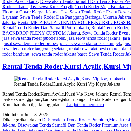
Roder Area Jakarta
,
Disewakan Tenda Sarnafil Dan Tenda Roder Pre
DAN
Roder Jakarta
,
Jasa sewa Kursi Acrylic,Tenda Roder,Meja Bundar Jak
BACKDROP
Flooring Cover Karpet Jakarta
,
Jasa Sewa Tenda Roder Event Bazar A
FLEXY
Layanan Sewa Tenda Roder Dan Panggung Berbagai Ukuran Jakarta
CUSTOM
Jakarta
,
Rental MEJA BULAT,TENDA RODER,KURSI CROSS BA
Jakarta
Rental Tenda Roder Dan Sarnafil Putih Jakarta
,
Rental Tenda Roder, 
BACKDROP FLEXY CUSTOM Jakarta
,
Sewa Tenda Roder Event 
jasa sewa tenda roder jabodetabek
,
jasa sewa tenda roder jakarta
,
jasa
pusat sewa tenda roder brebes
,
pusat sewa tenda roder cikampek
,
pusa
sewa tenda roder tangerang selatan
,
rental sewa alat pesta murah dan
roder bandung
,
sewa tenda roder jakarta barat
,
Sewa Tenda Roder Jak
Rental Tenda Roder,Kursi Acylic,Kursi V
Rental Tenda Roder,Kursi Acylic,Kursi Vip Kayu Jakarta
Rental Tenda Roder,Kursi Acylic,Kursi Vip Kayu Jakarta Rental Ten
berkelas menggabungkan kemegahan ruangan Tenda Roder dengan keind
Rental
Kami hadirkan tiga keunggulan…
Lanjutkan membaca
Tenda
Diterbitkan
Juli 18, 2026
Roder,Kursi
Dikategorikan dalam
Di Sewakan Tenda Roder Premium,Meja,Kursi 
Acylic,Kursi
Jakarta
,
Disewakan Tenda Sarnafil Dan Tenda Roder Premium Area J
Vip
Jakarta
,
Jasa Dekorasi Dan Sewa Tenda Roder Jakarta
,
Jasa Dekoras
Kayu