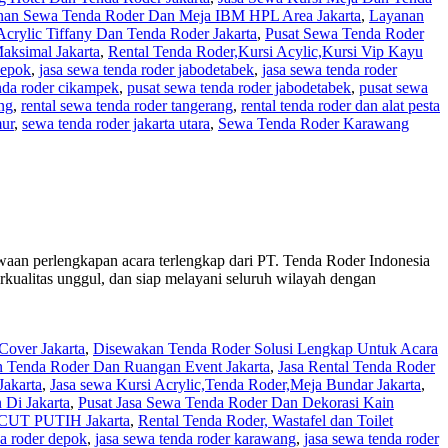
nan Sewa Tenda Roder Dan Meja IBM HPL Area Jakarta
,
Layanan
Acrylic Tiffany Dan Tenda Roder Jakarta
,
Pusat Sewa Tenda Roder
aksimal Jakarta
,
Rental Tenda Roder,Kursi Acylic,Kursi Vip Kayu
depok
,
jasa sewa tenda roder jabodetabek
,
jasa sewa tenda roder
nda roder cikampek
,
pusat sewa tenda roder jabodetabek
,
pusat sewa
ng
,
rental sewa tenda roder tangerang
,
rental tenda roder dan alat pesta
mur
,
sewa tenda roder jakarta utara
,
Sewa Tenda Roder Karawang
yewaan perlengkapan acara terlengkap dari PT. Tenda Roder Indonesia
rkualitas unggul, dan siap melayani seluruh wilayah dengan
over Jakarta
,
Disewakan Tenda Roder Solusi Lengkap Untuk Acara
n Tenda Roder Dan Ruangan Event Jakarta
,
Jasa Rental Tenda Roder
Jakarta
,
Jasa sewa Kursi Acrylic,Tenda Roder,Meja Bundar Jakarta
,
 Di Jakarta
,
Pusat Jasa Sewa Tenda Roder Dan Dekorasi Kain
T PUTIH Jakarta
,
Rental Tenda Roder, Wastafel dan Toilet
da roder depok
,
jasa sewa tenda roder karawang
,
jasa sewa tenda roder