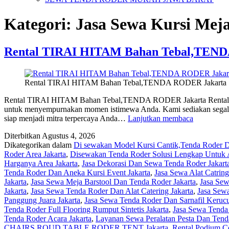
Kategori:
Jasa Sewa Kursi Mej
Rental TIRAI HITAM Bahan Tebal,TEN
Rental TIRAI HITAM Bahan Tebal,TENDA RODER Jakarta
Rental TIRAI HITAM Bahan Tebal,TENDA RODER Jakarta Rental TI
untuk menyempurnakan momen istimewa Anda. Kami sediakan segala p
Rental
siap menjadi mitra terpercaya Anda…
Lanjutkan membaca
TIRAI
Diterbitkan
Agustus 4, 2026
HITAM
Dikategorikan dalam
Di sewakan Model Kursi Cantik,Tenda Roder De
Bahan
Roder Area Jakarta
,
Disewakan Tenda Roder Solusi Lengkap Untuk A
Tebal,TE
Harganya Area Jakarta
,
Jasa Dekorasi Dan Sewa Tenda Roder Jakart
RODER
Tenda Roder Dan Aneka Kursi Event Jakarta
,
Jasa Sewa Alat Catrin
Jakarta
Jakarta
,
Jasa Sewa Meja Barstool Dan Tenda Roder Jakarta
,
Jasa S
Jakarta
,
Jasa Sewa Tenda Roder Dan Alat Catering Jakarta
,
Jasa Sewa
Panggung Juara Jakarta
,
Jasa Sewa Tenda Roder Dan Sarnafil Kerucut
Tenda Roder Full Flooring Rumput Sintetis Jakarta
,
Jasa Sewa Tenda 
Tenda Roder Acara Jakarta
,
Layanan Sewa Peralatan Pesta Dan Tend
CHAIRS,ROUD TABLE,RODER TENT Jakarta
,
Rental Podium Co