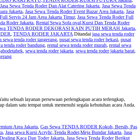
STUDIO KAKI KAYU,TENDA RODER,KURSI FUTURA Jakarta
,
Jasa Sewa Tenda Roder Dan Alat Catering Jakarta
,
Jasa Sewa Tenda
ara Jakarta
,
Jasa Sewa Tenda Roder Event Bazar Area Jakarta
,
Jasa
ull Servis 24 Jam Area Jakarta Timur
,
Jasa Sewa Tenda Roder Full
da Roder Jakarta
,
Rental Sewa Sofa oval,Kursi Dan Tenda Roder
ewa TENDA RODER DEKORASI KAIN PUTIH MERAH Jakarta
,
ODER
,
TENDA RODER JAKARTA
Ditandai
jasa sewa tenda roder
sa sewa tenda roder tangerang
,
pusat sewa tenda roder bekasi
,
pusat
wa tenda roder bandung
,
rental sewa tenda roder murah
,
rental sewa
jabodetabek
,
sewa tenda roder jakarta
,
sewa tenda roder jakarta barat
,
gerang
uah layanan persewaan perlengkapan acara terlengkap,
ngkap dalam satu tempat untuk memenuhi segala kebutuhan acara Anda.
emium Area Jakarta
,
Gas Sewa TENDA RODER Kokoh, Bersih, Pas
ta
,
Jasa sewa Kursi Acrylic,Tenda Roder,Meja Bundar Jakarta
,
Jasa
Dealing Kaca Dan Toder Jakarta
,
Jasa Sewa Tenda Roder Berikut