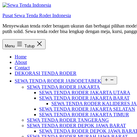
Lewati
ke
Pusat Sewa Tenda Roder Indonesia
konten
Menyewakan tenda roder beragam ukuran dan berbagai pilihan model d
putih solid. Sewa tenda roder bisa lengkap dengan meja, kursi, panggu
Menu
Tutup
Home
About
Contact
DEKORASI TENDA RODER
Buka
SEWA TENDA RODER JABODETABEK
menu
SEWA TENDA RODER JAKARTA
SEWA TENDA RODER JAKARTA UTARA
SEWA TENDA RODER JAKARTA BARAT
SEWA TENDA RODER KALIDERES J
SEWA TENDA RODER JAKARTA SELATAN
SEWA TENDA RODER JAKARTA TIMUR
SEWA TENDA RODER TANGERANG
SEWA TENDA RODER DEPOK JAWA BARAT
SEWA TENDA RODER DEPOK JAWA BARA
SEWA TENDA RODER MURAH JAWA BARAT