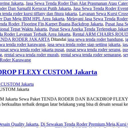
ering Jakarta
,
Jasa Sewa Tenda Roder Dan Alat Prasmanan Atau Cateri
der Dan Sarnafil Kerucut Putih Jakarta
,
Jasa Sewa Tenda Roder Event 
 tenda roder kursi tiffany dan fitura jakarta
,
Layanan Sewa Kursi Cross
r Dan Meja IBM HPL Area Jakarta
,
Melayani Jasa Sewa Tenda Roder 
da Roder, Flooring Fin,Karpet Buana,Backdrop Jakarta
,
Pusat Jasa 
onal Tepat Waktu Jakarta
,
Pusat Sewa Aneka Tenda Terlengkap Jakar
a Roder Layanan Terbaik Area Jakarta
,
Rental ARM CHAIRS,ROUD
ENDA RODER JAKARTA
Ditandai
jasa sewa tenda roder bandung
,
j
ewa tenda roder karawang
,
jasa sewa tenda roder siap setting jakarta
,
ja
pusat sewa tenda roder jakarta pusat
,
pusat sewa tenda roder serang
,
pu
ng
,
rental sewa tenda roder murah
,
rental sewa tenda roder semarang
,
se
 Roder Karawang
DROP FLEXY CUSTOM Jakarta
STOM Jakarta
arta Sewa Paket TENDA RODER DAN BACKDROP FLEXY CUSTOM
erkualitas terbaik dengan latar belakang yang bisa di desain sesuai k
sain Quality Jakarta
,
Di Sewakan Tenda Roder Premium,Meja,Kursi C