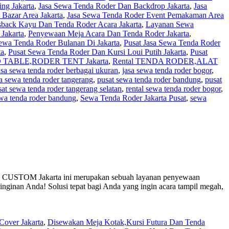
ng Jakarta
,
Jasa Sewa Tenda Roder Dan Backdrop Jakarta
,
Jasa
Bazar Area Jakarta
,
Jasa Sewa Tenda Roder Event Pemakaman Area
back Kayu Dan Tenda Roder Acara Jakarta
,
Layanan Sewa
Jakarta
,
Penyewaan Meja Acara Dan Tenda Roder Jakarta
,
Sewa Tenda Roder Bulanan Di Jakarta
,
Pusat Jasa Sewa Tenda Roder
ta
,
Pusat Sewa Tenda Roder Dan Kursi Loui Putih Jakarta
,
Pusat
 TABLE,RODER TENT Jakarta
,
Rental TENDA RODER,ALAT
asa sewa tenda roder berbagai ukuran
,
jasa sewa tenda roder bogor
,
sa sewa tenda roder tangerang
,
pusat sewa tenda roder bandung
,
pusat
sat sewa tenda roder tangerang selatan
,
rental sewa tenda roder bogor
,
wa tenda roder bandung
,
Sewa Tenda Roder Jakarta Pusat
,
sewa
 Jakarta ini merupakan sebuah layanan penyewaan
einginan Anda! Solusi tepat bagi Anda yang ingin acara tampil megah,
over Jakarta
,
Disewakan Meja Kotak,Kursi Futura Dan Tenda