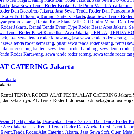
ofa Quen Meja Dealing Kaca Dan Toder Jakarta
,
Jasa Sewa SOVA 
karta
,
Jasa Sewa Tenda Roder Berikut Gate Pintu Masuk Area Jakarta
,
Roder Dan Backdrop Jakarta
,
Jasa Sewa Tenda Roder Dan Panggung Ju
Roder Full Flooring Rumput Sintetis Jakarta
,
Jasa Sewa Tenda Roder F
yar promo jakarta
,
Rental Rope Stand VIP Tali Bludru Merah Dan Ten
Roder Jakarta
,
Rental Tenda Event Type Roder Besar Area Jakarta
,
S
wa Tenda Roder Paket Ramadhan Area Jakarta
,
TENDA
,
TENDA R
abek
,
jasa sewa tenda roder karawang
,
jasa sewa tenda roder serang
,
ja
t sewa tenda roder semarang
,
pusat sewa tenda roder serang
,
rental se
enda roder serang banten
,
sewa tenda roder bandung
,
sewa tenda roder 
enda Roder Karawang
,
sewa tenda roder serang
,
sewa tenda roder tan
AT CATERING Jakarta
karta
al TENDA RODER,ALAT PESTA,ALAT CATERING Jakarta Yaitu seb
a, dan sekitarnya. PT. Tenda Roder Indonesia hadir sebagai solusi le
Rental
a
TENDA
RODER,ALAT
sain Quality Jakarta
,
Disewakan Tenda Sarnafil Dan Tenda Roder Pr
PESTA,ALAT
 Area Jakarta
,
Jasa Rental Tenda Roder Dan Aneka Kursi Event Jakar
CATERING
Event,Tenda Roder,Alat Catering Jakarta
,
Jasa Sewa Sofa Quen Meja 
Jakarta