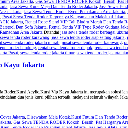
mium Area Jakarta
,
Gas Sewa TENDA RODER Kokoh, Bersih, Pas Har
arta
,
Jasa Sewa Kursi Meja Dan Tenda Roder Jakarta
,
Jasa Sewa Tend
rea Jakarta
,
Jasa Sewa Tenda Roder Event Pemakaman Area Jakarta
,
,
Pusat Sewa Tenda Roder Terpercaya Kenyamanan Maksimal Jakarta
CK Jakarta
,
Rental Rope Stand VIP Tali Bludru Merah Dan Tenda Ro
Barstool Dan Sofa Jakarta
,
Rental Tenda VIP Type Roder Gudang Jaka
Ramadhan Area Jakarta
Ditandai
jasa sewa tenda roder berbagai ukura
 sewa tenda roder karawang
,
jasa sewa tenda roder siap setting jakarta
,
t sewa tenda roder jakarta murah
,
pusat sewa tenda roder karawang
,
pu
 tenda roder bandung
,
rental sewa tenda roder depok
,
rental sewa tenda r
arta Pusat
,
sewa tenda roder jakarta timur
,
sewa tenda roder jakarta uta
ip Kayu Jakarta
da Roder,Kursi Acylic,Kursi Vip Kayu Jakarta ini merupakan solusi l
ahan dua jenis kursi pilihan terbaik, melayani seluruh wilayah Jaka
Cover Jakarta
,
Disewakan Meja Kotak,Kursi Futura Dan Tenda Roder 
akarta
,
Gas Sewa TENDA RODER Kokoh, Bersih, Pas Harganya Area
i Kain Tenda Roder Dan Ruangan Event Jakarta
,
Jasa Sewa Alat Catri