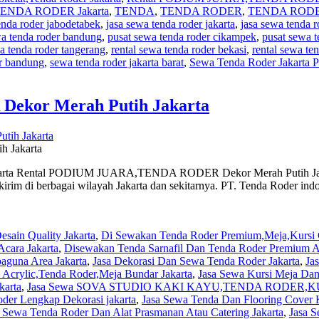
,TENDA RODER Jakarta
,
TENDA
,
TENDA RODER
,
TENDA ROD
enda roder jabodetabek
,
jasa sewa tenda roder jakarta
,
jasa sewa tenda 
wa tenda roder bandung
,
pusat sewa tenda roder cikampek
,
pusat sewa t
a tenda roder tangerang
,
rental sewa tenda roder bekasi
,
rental sewa te
r bandung
,
sewa tenda roder jakarta barat
,
Sewa Tenda Roder Jakarta P
kor Merah Putih Jakarta
 Jakarta
Rental PODIUM JUARA,TENDA RODER Dekor Merah Putih Jakarta in
kirim di berbagai wilayah Jakarta dan sekitarnya. PT. Tenda Roder in
sain Quality Jakarta
,
Di Sewakan Tenda Roder Premium,Meja,Kursi C
cara Jakarta
,
Disewakan Tenda Sarnafil Dan Tenda Roder Premium Ar
guna Area Jakarta
,
Jasa Dekorasi Dan Sewa Tenda Roder Jakarta
,
Ja
i Acrylic,Tenda Roder,Meja Bundar Jakarta
,
Jasa Sewa Kursi Meja Dan
karta
,
Jasa Sewa SOVA STUDIO KAKI KAYU,TENDA RODER,KU
der Lengkap Dekorasi jakarta
,
Jasa Sewa Tenda Dan Flooring Cover K
a Sewa Tenda Roder Dan Alat Prasmanan Atau Catering Jakarta
,
Jasa 