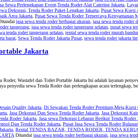
sa Sewa Perlengkapan Event,Tenda Roder,Alat Catering Jakarta
,
Laya
ewa Dekorasi, Tenda Roder Paket Lengkap Jakarta
,
Pusat Sewa Kursi 
aik Area Jakarta
,
Pusat Sewa Tenda Roder Terpercaya Kenyamanan M
Ditandai
jasa sewa tenda roder berbagai ukuran
,
jasa sewa tenda roder 
roder tangerang
,
jasa sewa tenda roder tangerang selatan
,
pusat sewa te
wa tenda roder tangerang selatan
,
rental sewa tenda roder murah bandu
ta barat
,
Sewa Tenda Roder Jakarta Pusat
,
sewa tenda roder jakarta ti
ortable Jakarta
da Roder, Wastafel dan Toilet Portable Jakarta Ini adalah layanan pen
rcaya penyedia sewa Tenda Roder dan perlengkapan acara terlengkap, be
sain Quality Jakarta
,
Di Sewakan Tenda Roder Premium,Meja,Kursi C
arta
,
Jasa Dekorasi Dan Sewa Tenda Roder Jakarta
,
Jasa Dekorasi Kai
enda Roder Jakarta
,
Jasa sewa Dekorasi Lebaran Berikut Tenda Roder 
stool Dan Tenda Roder Jakarta
,
Pusat Jasa Sewa Tenda Roder Bulanan
Jakarta
,
Rental TENDA BAZAR, TENDA RODER, TENDA KERUCU
KARTA
Ditandai
jasa sewa tenda roder berbagai ukuran
,
jasa sewa ten