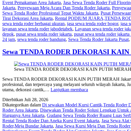
Event Pemakaman Area Jakarta
,
Jasa Sewa Tenda Roder Full Flooring
Jakarta
,
Penyewaan Meja Acara Dan Tenda Roder Jakarta
,
Penyewaan
Sewa Tenda Roder Profesional Tepat Waktu Jakarta
,
Pusat Persewaan
Tirai Dekorasi Area Jakarta
,
Rental PODIUM JUARA,TENDA RODER 
sewa tenda roder berbagai ukuran
,
jasa sewa tenda roder bogor
,
jasa 
layanan sewa tenda roder jabodetabek
,
Layanan sewa tenda roder jak
depok
,
pusat sewa tenda roder jakarta
,
pusat sewa tenda roder jakarta
24 jam
,
sewa tenda roder bandung
,
Sewa Tenda Roder Jakarta Pusat
,
Sewa TENDA RODER DEKORASI KAIN 
Sewa TENDA RODER DEKORASI KAIN PUTIH MERAH J
Sewa TENDA RODER DEKORASI KAIN PUTIH MERAH Jakarta Sew
profesional, dan terpercaya yang melayani seluruh wilayah Jakarta, 
Sewa
utama, dekorasi cantik,…
Lanjutkan membaca
TENDA
Diterbitkan
Juli 28, 2026
RODER
Dikategorikan dalam
Di sewakan Model Kursi Cantik,Tenda Roder De
DEKORASI
Roder Area Jakarta
,
Disewakan Tenda Roder Solusi Lengkap Untuk A
KAIN
Harganya Area Jakarta
,
Gudang Sewa Tenda Roder Ruang Luas Serba
PUTIH
Rental Tenda Roder Dan Aneka Kursi Event Jakarta
,
Jasa Sewa Alat 
MERAH
Roder,Meja Bundar Jakarta
,
Jasa Sewa Kursi Meja Dan Tenda Roder 
Jakarta