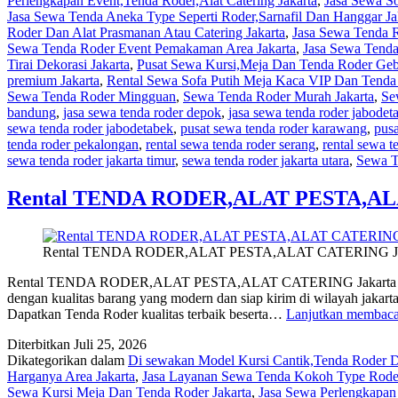
Perlengkapan Event,Tenda Roder,Alat Catering Jakarta
,
Jasa Sewa S
Jasa Sewa Tenda Aneka Type Seperti Roder,Sarnafil Dan Hanggar Ja
Roder Dan Alat Prasmanan Atau Catering Jakarta
,
Jasa Sewa Tenda 
Sewa Tenda Roder Event Pemakaman Area Jakarta
,
Jasa Sewa Tenda 
Tirai Dekorasi Jakarta
,
Pusat Sewa Kursi,Meja Dan Tenda Roder Geb
premium Jakarta
,
Rental Sewa Sofa Putih Meja Kaca VIP Dan Tenda 
Sewa Tenda Roder Mingguan
,
Sewa Tenda Roder Murah Jakarta
,
Se
bandung
,
jasa sewa tenda roder depok
,
jasa sewa tenda roder jabodet
sewa tenda roder jabodetabek
,
pusat sewa tenda roder karawang
,
pusa
tenda roder pekalongan
,
rental sewa tenda roder serang
,
rental sewa t
sewa tenda roder jakarta timur
,
sewa tenda roder jakarta utara
,
Sewa T
Rental TENDA RODER,ALAT PESTA,AL
Rental TENDA RODER,ALAT PESTA,ALAT CATERING Ja
Rental TENDA RODER,ALAT PESTA,ALAT CATERING Jakarta Rent
dengan kualitas barang yang modern dan siap kirim di wilayah jakart
Dapatkan Tenda Roder kualitas terbaik beserta…
Lanjutkan membac
Diterbitkan
Juli 25, 2026
Dikategorikan dalam
Di sewakan Model Kursi Cantik,Tenda Roder De
Harganya Area Jakarta
,
Jasa Layanan Sewa Tenda Kokoh Type Roder
Sewa Kursi Meja Dan Tenda Roder Jakarta
,
Jasa Sewa Perlengkapan 