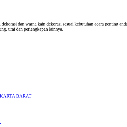
ekorasi dan warna kain dekorasi sesuai kebutuhan acara penting anda. 
ng, tirai dan perlengkapan lainnya.
AKARTA BARAT
T