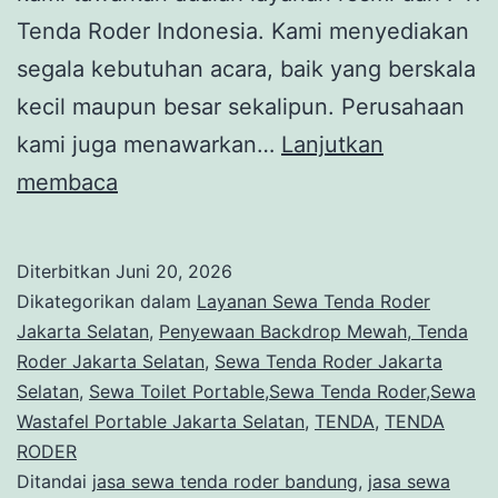
Tenda Roder Indonesia. Kami menyediakan
segala kebutuhan acara, baik yang berskala
kecil maupun besar sekalipun. Perusahaan
kami juga menawarkan…
Lanjutkan
Sewa
membaca
Toilet
Portable,Sewa
Diterbitkan
Juni 20, 2026
Tenda
Dikategorikan dalam
Layanan Sewa Tenda Roder
Roder,Sewa
Jakarta Selatan
,
Penyewaan Backdrop Mewah, Tenda
Roder Jakarta Selatan
,
Sewa Tenda Roder Jakarta
Wastafel
Selatan
,
Sewa Toilet Portable,Sewa Tenda Roder,Sewa
Portable
Wastafel Portable Jakarta Selatan
,
TENDA
,
TENDA
Jakarta
RODER
Ditandai
jasa sewa tenda roder bandung
Selatan
,
jasa sewa