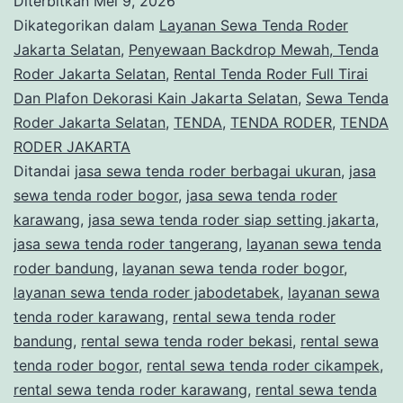
Diterbitkan
Mei 9, 2026
Tenda
Dikategorikan dalam
Layanan Sewa Tenda Roder
Roder
Jakarta Selatan
,
Penyewaan Backdrop Mewah, Tenda
Roder Jakarta Selatan
,
Rental Tenda Roder Full Tirai
Jakarta
Dan Plafon Dekorasi Kain Jakarta Selatan
,
Sewa Tenda
Selatan
Roder Jakarta Selatan
,
TENDA
,
TENDA RODER
,
TENDA
RODER JAKARTA
Ditandai
jasa sewa tenda roder berbagai ukuran
,
jasa
sewa tenda roder bogor
,
jasa sewa tenda roder
karawang
,
jasa sewa tenda roder siap setting jakarta
,
jasa sewa tenda roder tangerang
,
layanan sewa tenda
roder bandung
,
layanan sewa tenda roder bogor
,
layanan sewa tenda roder jabodetabek
,
layanan sewa
tenda roder karawang
,
rental sewa tenda roder
bandung
,
rental sewa tenda roder bekasi
,
rental sewa
tenda roder bogor
,
rental sewa tenda roder cikampek
,
rental sewa tenda roder karawang
,
rental sewa tenda