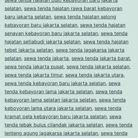
selatan
,
sewa tenda hajatan rawa barat kebayoran
baru jakarta selatan
,
sewa tenda hajatan selong
kebayoran baru jakarta selatan
,
sewa tenda hajatan
senayan kebayoran baru jakarta selatan
,
sewa tenda
hajatan setiabudi jakarta selatan
,
sewa tenda hajatan
tebet jakarta selatan
,
sewa tenda jagakarsa jakarta
selatan
,
sewa tenda jakarta
,
sewa tenda jakarta barat
,
sewa tenda jakarta pusat
,
sewa tenda jakarta selatan
,
sewa tenda jakarta timur
,
sewa tenda jakarta utara
,
sewa tenda kebayoran baru jakarta selatan
,
sewa
tenda kebayoran lama jakarta selatan
,
sewa tenda
kebayoran lama selatan jakarta selatan
,
sewa tenda
keboyoran lama utara jakarta selatan
,
sewa tenda
kramat pela kebayoran baru jakarta selatan
,
sewa
tenda lebak bulus cilandak jakarta selatan
,
sewa tenda
lenteng agung jagakarsa jakarta selatan
,
sewa tenda