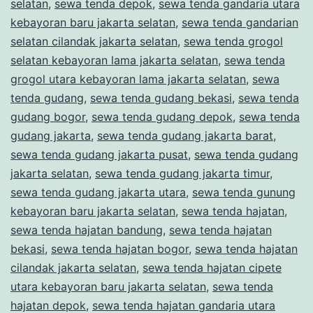
selatan
,
sewa tenda depok
,
sewa tenda gandaria utara
kebayoran baru jakarta selatan
,
sewa tenda gandarian
selatan cilandak jakarta selatan
,
sewa tenda grogol
selatan kebayoran lama jakarta selatan
,
sewa tenda
grogol utara kebayoran lama jakarta selatan
,
sewa
tenda gudang
,
sewa tenda gudang bekasi
,
sewa tenda
gudang bogor
,
sewa tenda gudang depok
,
sewa tenda
gudang jakarta
,
sewa tenda gudang jakarta barat
,
sewa tenda gudang jakarta pusat
,
sewa tenda gudang
jakarta selatan
,
sewa tenda gudang jakarta timur
,
sewa tenda gudang jakarta utara
,
sewa tenda gunung
kebayoran baru jakarta selatan
,
sewa tenda hajatan
,
sewa tenda hajatan bandung
,
sewa tenda hajatan
bekasi
,
sewa tenda hajatan bogor
,
sewa tenda hajatan
cilandak jakarta selatan
,
sewa tenda hajatan cipete
utara kebayoran baru jakarta selatan
,
sewa tenda
hajatan depok
,
sewa tenda hajatan gandaria utara