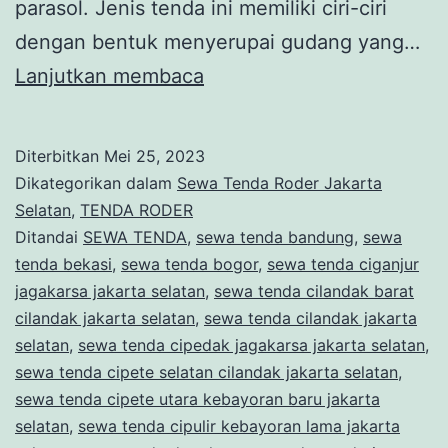
parasol. Jenis tenda ini memiliki ciri-ciri
dengan bentuk menyerupai gudang yang…
Sewa
Lanjutkan membaca
Tenda
Roder
Diterbitkan
Mei 25, 2023
Jakarta
Dikategorikan dalam
Sewa Tenda Roder Jakarta
Selatan
Selatan
,
TENDA RODER
Ditandai
SEWA TENDA
,
sewa tenda bandung
,
sewa
tenda bekasi
,
sewa tenda bogor
,
sewa tenda ciganjur
jagakarsa jakarta selatan
,
sewa tenda cilandak barat
cilandak jakarta selatan
,
sewa tenda cilandak jakarta
selatan
,
sewa tenda cipedak jagakarsa jakarta selatan
,
sewa tenda cipete selatan cilandak jakarta selatan
,
sewa tenda cipete utara kebayoran baru jakarta
selatan
,
sewa tenda cipulir kebayoran lama jakarta