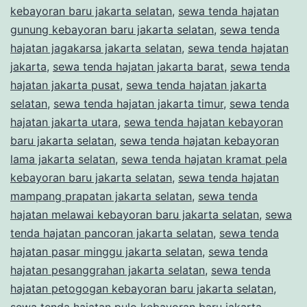
kebayoran baru jakarta selatan
,
sewa tenda hajatan
gunung kebayoran baru jakarta selatan
,
sewa tenda
hajatan jagakarsa jakarta selatan
,
sewa tenda hajatan
jakarta
,
sewa tenda hajatan jakarta barat
,
sewa tenda
hajatan jakarta pusat
,
sewa tenda hajatan jakarta
selatan
,
sewa tenda hajatan jakarta timur
,
sewa tenda
hajatan jakarta utara
,
sewa tenda hajatan kebayoran
baru jakarta selatan
,
sewa tenda hajatan kebayoran
lama jakarta selatan
,
sewa tenda hajatan kramat pela
kebayoran baru jakarta selatan
,
sewa tenda hajatan
mampang prapatan jakarta selatan
,
sewa tenda
hajatan melawai kebayoran baru jakarta selatan
,
sewa
tenda hajatan pancoran jakarta selatan
,
sewa tenda
hajatan pasar minggu jakarta selatan
,
sewa tenda
hajatan pesanggrahan jakarta selatan
,
sewa tenda
hajatan petogogan kebayoran baru jakarta selatan
,
sewa tenda hajatan pulo kebayoran baru jakarta