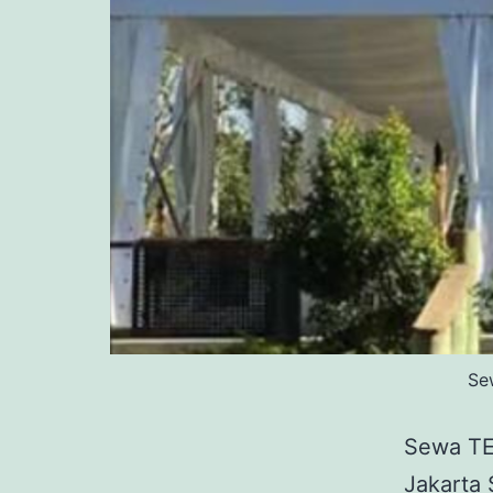
Se
Sewa T
Jakart