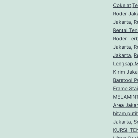
Cokelat,T
Roder Jak
Jakarta
,
R
Rental Ten
Roder Terb
Jakarta
,
R
Jakarta
,
R
Lengkap Me
Kirim Jaka
Barstool P
Frame Stai
MELAMINT
Area Jaka
hitam,puti
Jakarta
,
S
KURSI, TE