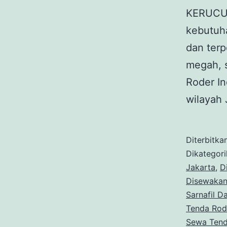
KERUCUT
kebutuha
dan ter
megah, s
Roder In
wilayah
Diterbitka
Dikategor
Jakarta
,
D
Disewakan
Sarnafil 
Tenda Rod
Sewa Tenda