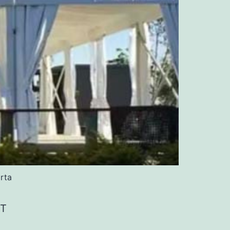
rta
UT