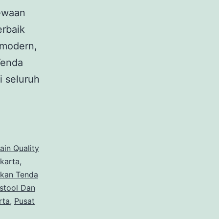
ewaan
erbaik
 modern,
 Tenda
i seluruh
NDA
A
ain Quality
karta
,
kan Tenda
stool Dan
rta
,
Pusat