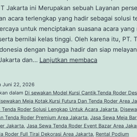
 Jakarta ini Merupakan sebuah Layanan pers
n acara terlengkap yang hadir sebagai solusi t
percaya untuk menciptakan suasana acara yang
erta bernilai kelas tinggi. Oleh karena itu, PT.
donesia dengan bangga hadir dan siap melayan
Sewa
 Jakarta dan…
Lanjutkan membaca
TENDA
PARASOL,TE
n
Juni 22, 2026
RODER,TEND
ikan dalam
Di sewakan Model Kursi Cantik,Tenda Roder Des
KERUCUT
isewakan Meja Kotak,Kursi Futura Dan Tenda Roder Area Ja
 Tenda Roder Solusi Lengkap Untuk Acara Jakarta
,
Disewa
Jakarta
Dan Tenda Roder Premium Area Jakarta
,
Jasa Sewa Meja Bar
er Jakarta
,
Jasa Sewa Tenda Roder Event Bazar Area Jaka
 Roder Full Tirai Dekorasi Area Jakarta
,
Rental Podium