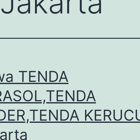
Jakarta
wa TENDA
RASOL,TENDA
DER,TENDA KERUC
arta