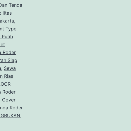
 Dan Tenda
ilitas
akarta
,
nt Type
 Putih
pet
a Roder
rah Siap
a
,
Sewa
n Rias
LOOR
a Roder
a Cover
enda Roder
 GBUKAN,