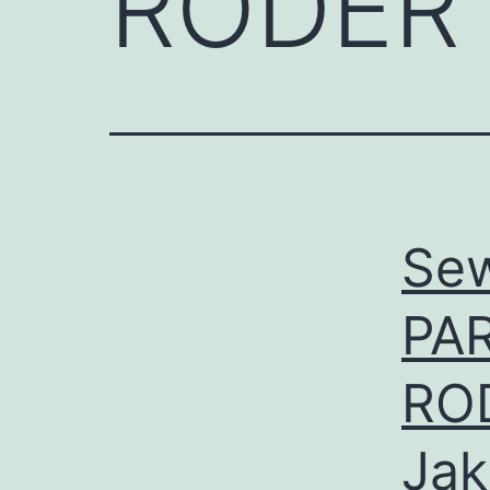
RODER 
Se
PA
RO
Jak