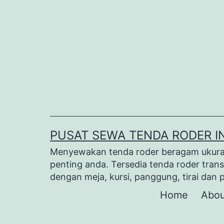
Lewati
ke
konten
PUSAT SEWA TENDA RODER I
Menyewakan tenda roder beragam ukuran 
penting anda. Tersedia tenda roder trans
dengan meja, kursi, panggung, tirai dan 
Home
Abou