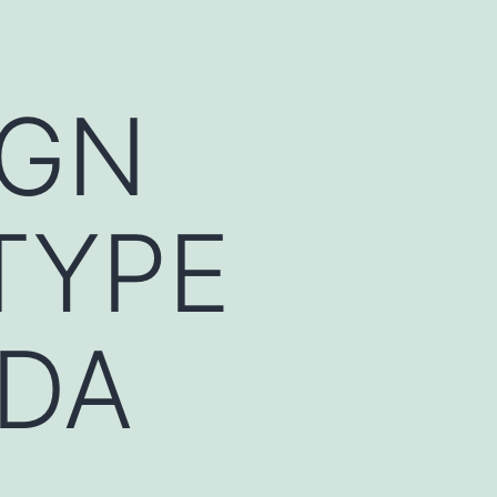
IGN
TYPE
DA