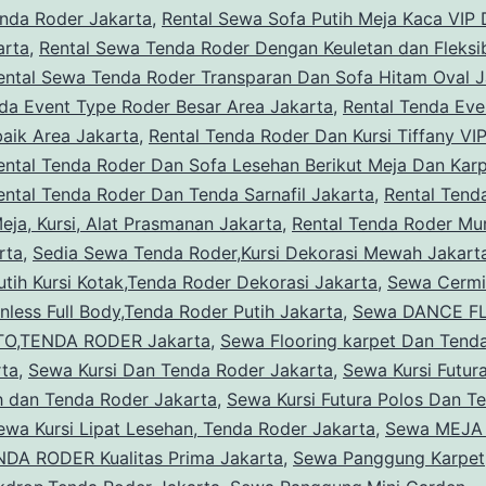
enda Roder Jakarta
,
Rental Sewa Sofa Putih Meja Kaca VIP
arta
,
Rental Sewa Tenda Roder Dengan Keuletan dan Fleksib
ental Sewa Tenda Roder Transparan Dan Sofa Hitam Oval J
da Event Type Roder Besar Area Jakarta
,
Rental Tenda Eve
aik Area Jakarta
,
Rental Tenda Roder Dan Kursi Tiffany VIP
ental Tenda Roder Dan Sofa Lesehan Berikut Meja Dan Kar
ental Tenda Roder Dan Tenda Sarnafil Jakarta
,
Rental Tend
ja, Kursi, Alat Prasmanan Jakarta
,
Rental Tenda Roder Mu
rta
,
Sedia Sewa Tenda Roder,Kursi Dekorasi Mewah Jakart
utih Kursi Kotak,Tenda Roder Dekorasi Jakarta
,
Sewa Cermi
nless Full Body,Tenda Roder Putih Jakarta
,
Sewa DANCE F
O,TENDA RODER Jakarta
,
Sewa Flooring karpet Dan Tend
rta
,
Sewa Kursi Dan Tenda Roder Jakarta
,
Sewa Kursi Futur
h dan Tenda Roder Jakarta
,
Sewa Kursi Futura Polos Dan T
ewa Kursi Lipat Lesehan, Tenda Roder Jakarta
,
Sewa MEJA
NDA RODER Kualitas Prima Jakarta
,
Sewa Panggung Karpet