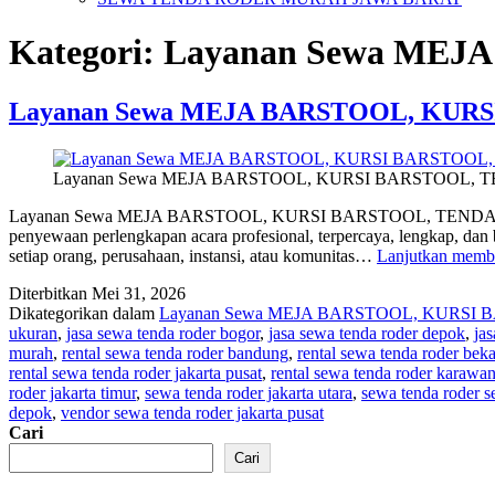
Kategori:
Layanan Sewa MEJ
Layanan Sewa MEJA BARSTOOL, KURS
Layanan Sewa MEJA BARSTOOL, KURSI BARSTOOL, T
Layanan Sewa MEJA BARSTOOL, KURSI BARSTOOL, TENDA RO
penyewaan perlengkapan acara profesional, terpercaya, lengkap, dan b
setiap orang, perusahaan, instansi, atau komunitas…
Lanjutkan memb
Diterbitkan
Mei 31, 2026
Dikategorikan dalam
Layanan Sewa MEJA BARSTOOL, KURSI 
ukuran
,
jasa sewa tenda roder bogor
,
jasa sewa tenda roder depok
,
jas
murah
,
rental sewa tenda roder bandung
,
rental sewa tenda roder beka
rental sewa tenda roder jakarta pusat
,
rental sewa tenda roder karawa
roder jakarta timur
,
sewa tenda roder jakarta utara
,
sewa tenda roder s
depok
,
vendor sewa tenda roder jakarta pusat
Cari
Cari