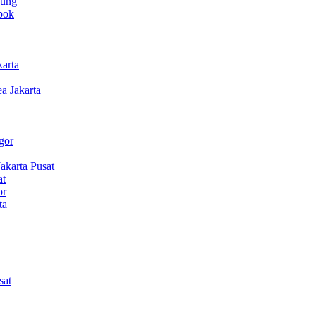
dung
pok
arta
 Jakarta
gor
karta Pusat
at
or
ta
sat