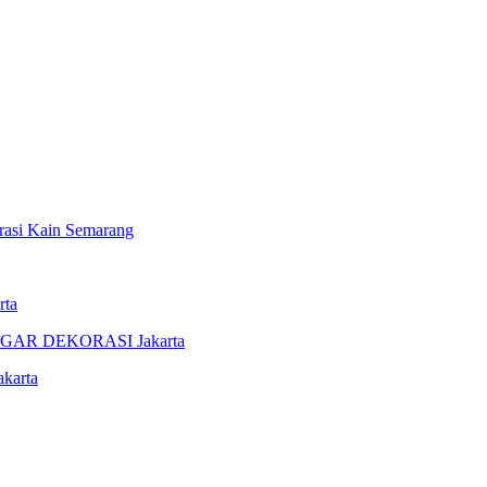
i Kain Semarang
rta
AR DEKORASI Jakarta
karta