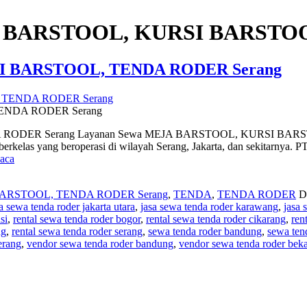
A BARSTOOL, KURSI BARSTO
I BARSTOOL, TENDA RODER Serang
ENDA RODER Serang
DER Serang Layanan Sewa MEJA BARSTOOL, KURSI BARSTOOL
erkelas yang beroperasi di wilayah Serang, Jakarta, dan sekitarnya. PT
Layanan
aca
Sewa
MEJA
BARSTOOL, TENDA RODER Serang
,
TENDA
,
TENDA RODER
D
BARSTOOL,
a sewa tenda roder jakarta utara
,
jasa sewa tenda roder karawang
,
jasa 
KURSI
si
,
rental sewa tenda roder bogor
,
rental sewa tenda roder cikarang
,
ren
BARSTOOL,
ng
,
rental sewa tenda roder serang
,
sewa tenda roder bandung
,
sewa tend
TENDA
erang
,
vendor sewa tenda roder bandung
,
vendor sewa tenda roder beka
RODER
Serang