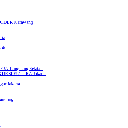
ODER Karawang
rta
pok
 Tangerang Selatan
URSI FUTURA Jakarta
gar Jakarta
Bandung
a