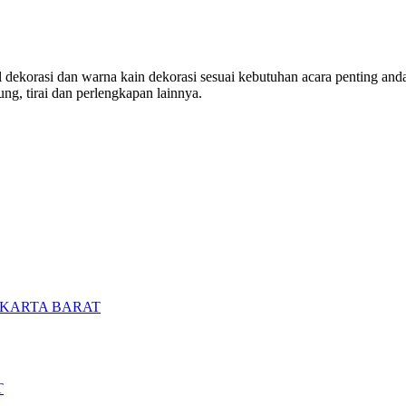
ekorasi dan warna kain dekorasi sesuai kebutuhan acara penting anda. 
ng, tirai dan perlengkapan lainnya.
AKARTA BARAT
T