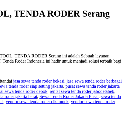
OL, TENDA RODER Serang
, TENDA RODER Serang ini adalah Sebuah layanan
. Tenda Roder Indonesia ini hadir untuk menjadi solusi terbaik bagi
itandai
jasa sewa tenda roder bekasi
,
jasa sewa tenda roder berbagai
sewa tenda roder siap setting jakarta
,
pusat sewa tenda roder jakarta
tal sewa tenda roder depok
,
rental sewa tenda roder jabodetabek
,
a roder jakarta barat
,
Sewa Tenda Roder Jakarta Pusat
,
sewa tenda
si
,
vendor sewa tenda roder cikampek
,
vendor sewa tenda roder