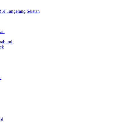
Tangerang Selatan
tan
ukabumi
ek
n
ng