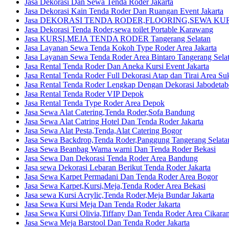
Jasa Dekorasi Dan Sewa Tenda Roder Jakarta
Jasa Dekorasi Kain Tenda Roder Dan Ruangan Event Jakarta
Jasa DEKORASI TENDA RODER,FLOORING,SEWA KURSI 
Jasa Dekorasi Tenda Roder,sewa toilet Portable Karawang
Jasa KURSI,MEJA TENDA RODER Tangerang Selatan
Jasa Layanan Sewa Tenda Kokoh Type Roder Area Jakarta
Jasa Layanan Sewa Tenda Roder Area Bintaro Tangerang Sela
Jasa Rental Tenda Roder Dan Aneka Kursi Event Jakarta
Jasa Rental Tenda Roder Full Dekorasi Atap dan Tirai Area S
Jasa Rental Tenda Roder Lengkap Dengan Dekorasi Jabodetab
Jasa Rental Tenda Roder VIP Depok
Jasa Rental Tenda Type Roder Area Depok
Jasa Sewa Alat Catering,Tenda Roder,Sofa Bandung
Jasa Sewa Alat Catring Hotel Dan Tenda Roder Jakarta
Jasa Sewa Alat Pesta,Tenda,Alat Catering Bogor
Jasa Sewa Backdrop,Tenda Roder,Panggung Tangerang Selata
Jasa Sewa Beanbag Warna warni Dan Tenda Roder Bekasi
Jasa Sewa Dan Dekorasi Tenda Roder Area Bandung
Jasa sewa Dekorasi Lebaran Berikut Tenda Roder Jakarta
Jasa Sewa Karpet Permadani Dan Tenda Roder Area Bogor
Jasa Sewa Karpet,Kursi,Meja,Tenda Roder Area Bekasi
Jasa sewa Kursi Acrylic,Tenda Roder,Meja Bundar Jakarta
Jasa Sewa Kursi Meja Dan Tenda Roder Jakarta
Jasa Sewa Kursi Olivia,Tiffany Dan Tenda Roder Area Cikara
Jasa Sewa Meja Barstool Dan Tenda Roder Jakarta