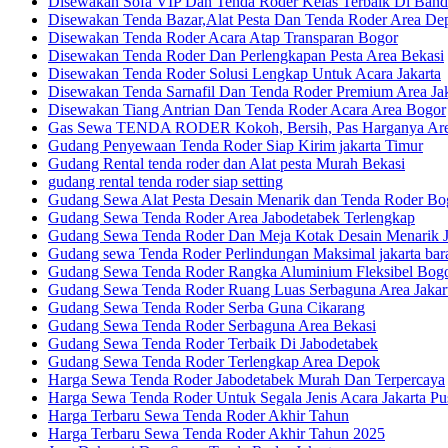
Disewakan Sofa VIP Dan Tenda Roder Kelas Terbaik Di Ban
Disewakan Tenda Bazar,Alat Pesta Dan Tenda Roder Area De
Disewakan Tenda Roder Acara Atap Transparan Bogor
Disewakan Tenda Roder Dan Perlengkapan Pesta Area Bekasi
Disewakan Tenda Roder Solusi Lengkap Untuk Acara Jakarta
Disewakan Tenda Sarnafil Dan Tenda Roder Premium Area Jak
Disewakan Tiang Antrian Dan Tenda Roder Acara Area Bogor
Gas Sewa TENDA RODER Kokoh, Bersih, Pas Harganya Area
Gudang Penyewaan Tenda Roder Siap Kirim jakarta Timur
Gudang Rental tenda roder dan Alat pesta Murah Bekasi
gudang rental tenda roder siap setting
Gudang Sewa Alat Pesta Desain Menarik dan Tenda Roder Bo
Gudang Sewa Tenda Roder Area Jabodetabek Terlengkap
Gudang Sewa Tenda Roder Dan Meja Kotak Desain Menarik Ja
Gudang sewa Tenda Roder Perlindungan Maksimal jakarta bar
Gudang Sewa Tenda Roder Rangka Aluminium Fleksibel Bog
Gudang Sewa Tenda Roder Ruang Luas Serbaguna Area Jakar
Gudang Sewa Tenda Roder Serba Guna Cikarang
Gudang Sewa Tenda Roder Serbaguna Area Bekasi
Gudang Sewa Tenda Roder Terbaik Di Jabodetabek
Gudang Sewa Tenda Roder Terlengkap Area Depok
Harga Sewa Tenda Roder Jabodetabek Murah Dan Terpercaya
Harga Sewa Tenda Roder Untuk Segala Jenis Acara Jakarta Pu
Harga Terbaru Sewa Tenda Roder Akhir Tahun
Harga Terbaru Sewa Tenda Roder Akhir Tahun 2025