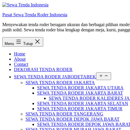
Lewati
ke
Pusat Sewa Tenda Roder Indonesia
konten
Menyewakan tenda roder beragam ukuran dan berbagai pilihan model d
putih solid. Sewa tenda roder bisa lengkap dengan meja, kursi, panggu
Menu
Tutup
Home
About
Contact
DEKORASI TENDA RODER
Buka
SEWA TENDA RODER JABODETABEK
menu
SEWA TENDA RODER JAKARTA
SEWA TENDA RODER JAKARTA UTARA
SEWA TENDA RODER JAKARTA BARAT
SEWA TENDA RODER KALIDERES J
SEWA TENDA RODER JAKARTA SELATAN
SEWA TENDA RODER JAKARTA TIMUR
SEWA TENDA RODER TANGERANG
SEWA TENDA RODER DEPOK JAWA BARAT
SEWA TENDA RODER DEPOK JAWA BARA
SEWA TENDA RODER MURAH JAWA BARAT