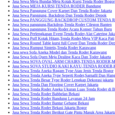
Jasa Sewa Meja Bundar,Meja Kotak,Kursi,Tenda Roder Bogor
Jasa Sewa MEJA,KURSI,TENDA RODER Bandung
Jasa Sewa Panggung Cover Karpet Dan Tenda Roder Jakarta
Jasa Sewa Panggung, Backdrop Dan Tenda Roder Depok
Jasa Sewa PANGGUNG,BACKDROP CUSTOM,TENDA R
Jasa Sewa panggung,Backdrop,Tenda Roder Cilegon Banten
Jasa Sewa panggung,Tenda Roder Acara Konser Tahun Baru
Jasa Sewa Perlengkapan Event,Tenda Roder,Alat Catering Jaka
Jasa Sewa Puff Kotak Hitam,Tenda Roder,Meja VIP Kaca Pati
Jasa Sewa Round Table kursi full Cover Dan Tenda Roder De
Jasa Sewa Rumput Sintetis,Tenda Roder Karawang
Jasa sewa Sofa Aneka Model dan Tenda Roder Karawang
Jasa Sewa Sofa Quen Meja Dealing Kaca Dan Toder Jakarta
Jasa Sewa SOVA OVAL,ARM CHAIRS,TENDA RODER,MEJA
Jasa Sewa SOVA STUDIO KAKI KAYU,TENDA RODER,K
Jasa Sewa Tenda Aneka Ragam Type Atau Jenis Tenda Bogor
Jasa Sewa Tenda Aneka Type Seperti Roder,Sarnafil Dan Hang
Jasa Sewa Tenda Besar Type Roder Lengkap Dekorasi jakarta
Jasa Sewa Tenda Dan Flooring Cover Karpet Jakarta
Jasa Sewa Tenda Roder Aneka Ukuran Luas Tenda Roder di 
Jasa Sewa Tenda Roder Babbelan Bekasi
Jasa Sewa Tenda Roder Bandung Layanan 24 Jam
Jasa Sewa Tenda Roder Bantar Gebang Bekasi
Jasa Sewa Tenda Roder Bekasi Jakarta Bogor
Jasa Sewa Tenda Roder Berikut Gate Pintu Masuk Area Jakart