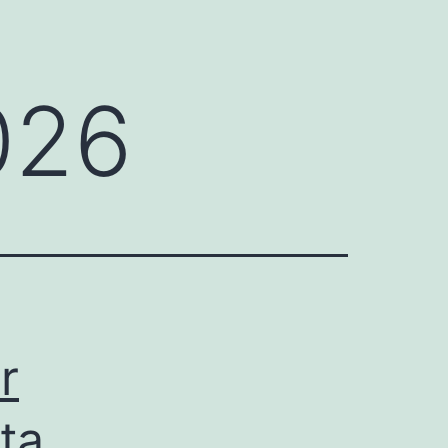
026
r
ta