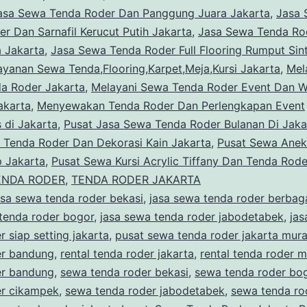
asa Sewa Tenda Roder Dan Panggung Juara Jakarta
,
Jasa 
r Dan Sarnafil Kerucut Putih Jakarta
,
Jasa Sewa Tenda Ro
a Jakarta
,
Jasa Sewa Tenda Roder Full Flooring Rumput Sint
ayanan Sewa Tenda,Flooring,Karpet,Meja,Kursi Jakarta
,
Mel
a Roder Jakarta
,
Melayani Sewa Tenda Roder Event Dan 
akarta
,
Menyewakan Tenda Roder Dan Perlengkapan Event
s di Jakarta
,
Pusat Jasa Sewa Tenda Roder Bulanan Di Jaka
 Tenda Roder Dan Dekorasi Kain Jakarta
,
Pusat Sewa Anek
p Jakarta
,
Pusat Sewa Kursi Acrylic Tiffany Dan Tenda Rode
ENDA RODER
,
TENDA RODER JAKARTA
asa sewa tenda roder bekasi
,
jasa sewa tenda roder berbag
tenda roder bogor
,
jasa sewa tenda roder jabodetabek
,
jas
r siap setting jakarta
,
pusat sewa tenda roder jakarta mur
er bandung
,
rental tenda roder jakarta
,
rental tenda roder 
er bandung
,
sewa tenda roder bekasi
,
sewa tenda roder bo
er cikampek
,
sewa tenda roder jabodetabek
,
sewa tenda ro