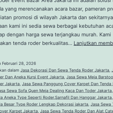
der Event Bazar Area Jakarta ini adalah solusi 
da yang merencanakan acara bazar, pameran pr
iatan promosi di wilayah Jakarta dan sekitarnya
an kami ini sedia sewa berbagai kebutuhan ac
kap dengan harga sewa terjangkau murah. Kami
akan tenda roder berkualitas…
Lanjutkan memb
n
Februari 28, 2026
ikan dalam
Jasa Dekorasi Dan Sewa Tenda Roder Jakarta
,
er Dan Aneka Kursi Event Jakarta
,
Jasa Sewa Meja Barstoo
er Jakarta
,
Jasa Sewa Panggung Cover Karpet Dan Tenda
asa Sewa Sofa Quen Meja Dealing Kaca Dan Toder Jakarta
a Aneka Type Seperti Roder,Sarnafil Dan Hanggar Jakarta
a Besar Type Roder Lengkap Dekorasi jakarta
,
Jasa Sewa 
over Karpet Jakarta
,
Jasa Sewa Tenda Roder Dan Alat Cate