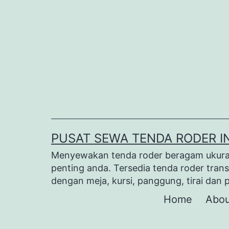
Lewati
ke
konten
PUSAT SEWA TENDA RODER I
Menyewakan tenda roder beragam ukuran 
penting anda. Tersedia tenda roder trans
dengan meja, kursi, panggung, tirai dan 
Home
Abou