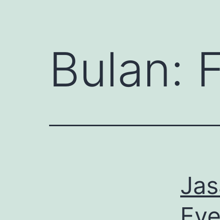
Bulan:
Jas
Eve