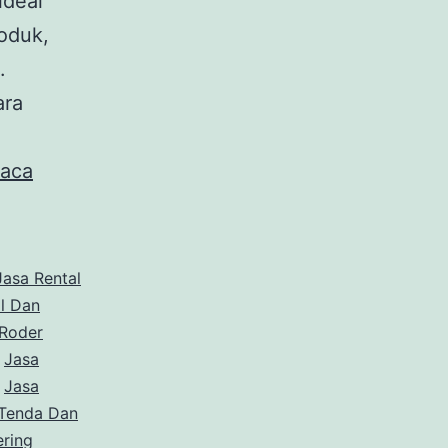
ideal
oduk,
.
ara
Jasa
aca
Sewa
Tenda
Roder
Jasa Rental
Event
l Dan
 Roder
Bazar
,
Jasa
Area
,
Jasa
Jakarta
Tenda Dan
ring