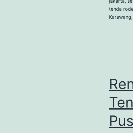
jakarta
,
se
tenda rode
Karawang
Ren
Ten
Pus