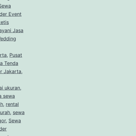
Sewa
der Event
etis
ayani Jasa
Wedding
rta
,
Pusat
a Tenda
r Jakarta
,
ai ukuran
,
a sewa
ah
,
rental
murah
,
sewa
gor
,
Sewa
der