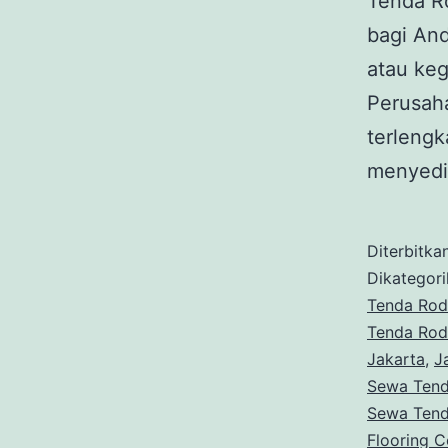
Tenda Ro
bagi An
atau keg
Perusaha
terleng
menyedi
Diterbitka
Dikategor
Tenda Rod
Tenda Rod
Jakarta
,
J
Sewa Tend
Sewa Tend
Flooring C