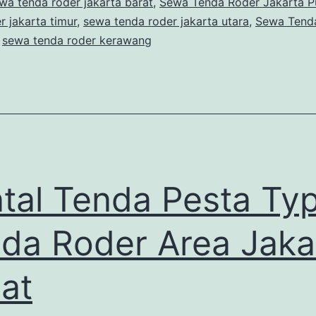
wa tenda roder jakarta barat
,
Sewa Tenda Roder Jakarta P
r jakarta timur
,
sewa tenda roder jakarta utara
,
Sewa Tend
,
sewa tenda roder kerawang
tal Tenda Pesta Ty
da Roder Area Jaka
at