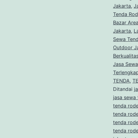
Jakarta
,
J
Tenda Rode
Bazar Are
Jakarta
,
L
Sewa Tend
Outdoor J
Berkualita
Jasa Sewa
Terlengka
TENDA
,
T
Ditandai
j
jasa sewa 
tenda rode
tenda rod
tenda rod
tenda rod