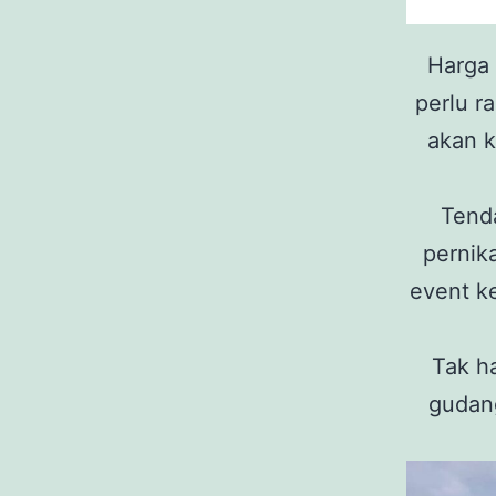
Harga 
perlu r
akan k
Tend
pernika
event k
Tak ha
gudang