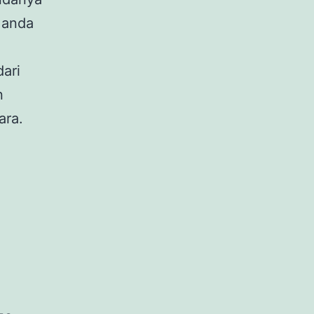
 anda
ari
n
ara.