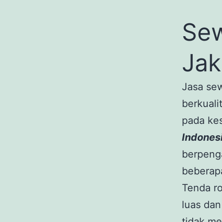
Sew
Jak
Jasa sew
berkuali
pada ke
Indones
berpeng
beberapa
Tenda ro
luas dan
tidak m