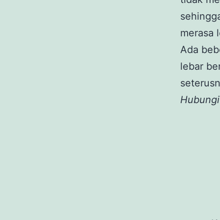
sehingg
merasa l
Ada bebe
lebar be
seterusn
Hubungi