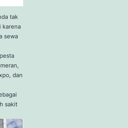
nda tak
i karena
sa sewa
pesta
pameran,
xpo, dan
sebagai
h sakit