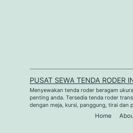
Lewati
ke
konten
PUSAT SEWA TENDA RODER I
Menyewakan tenda roder beragam ukuran 
penting anda. Tersedia tenda roder trans
dengan meja, kursi, panggung, tirai dan 
Home
Abou