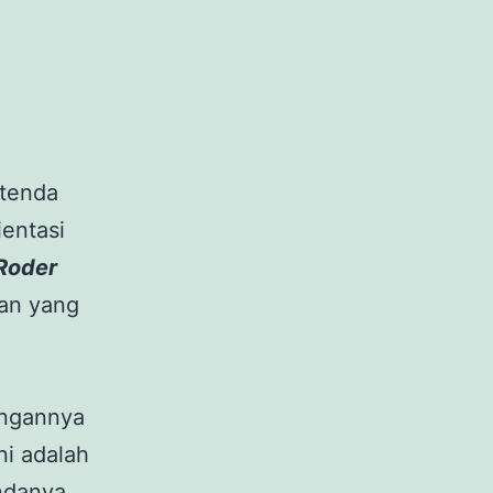
 tenda
ientasi
Roder
aan yang
angannya
ni adalah
ndanya