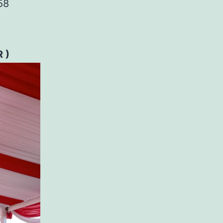
58
 )