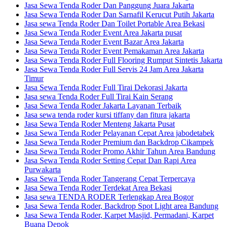
Jasa Sewa Tenda Roder Dan Panggung Juara Jakarta
Jasa Sewa Tenda Roder Dan Sarnafil Kerucut Putih Jakarta
Jasa sewa Tenda Roder Dan Toilet Portable Area Bekasi
Jasa Sewa Tenda Roder Event Area Jakarta pusat
Jasa Sewa Tenda Roder Event Bazar Area Jakarta
Jasa Sewa Tenda Roder Event Pemakaman Area Jakarta
Jasa Sewa Tenda Roder Full Flooring Rumput Sintetis Jakarta
Jasa Sewa Tenda Roder Full Servis 24 Jam Area Jakarta
Timur
Jasa Sewa Tenda Roder Full Tirai Dekorasi Jakarta
Jasa sewa Tenda Roder Full Tirai Kain Serang
Jasa Sewa Tenda Roder Jakarta Layanan Terbaik
Jasa sewa tenda roder kursi tiffany dan fitura jakarta
Jasa Sewa Tenda Roder Menteng Jakarta Pusat
Jasa Sewa Tenda Roder Pelayanan Cepat Area jabodetabek
Jasa Sewa Tenda Roder Premium dan Backdrop Cikampek
Jasa Sewa Tenda Roder Promo Akhir Tahun Area Bandung
Jasa Sewa Tenda Roder Setting Cepat Dan Rapi Area
Purwakarta
Jasa Sewa Tenda Roder Tangerang Cepat Terpercaya
Jasa Sewa Tenda Roder Terdekat Area Bekasi
Jasa sewa TENDA RODER Terlengkap Area Bogor
Jasa Sewa Tenda Roder, Backdrop Spot Light area Bandung
Jasa Sewa Tenda Roder, Karpet Masjid, Permadani, Karpet
Buana Depok