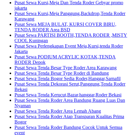
Pusat Sewa Kursi,Meja Dan Tenda Roder Gebyar promo
jakarta
Pusat Sewa Kursi,Meja Panggung,Backdrop,Tenda Roder
Karawang
Pusat Sewa MEJA BULAT, KURSI COVER BIRU,
TENDA RODER Area BSD
Pusat Sewa PARTISI BOOTH,TENDA RODER ,MISTY
COOL Kuningan
Pusat Sewa Perlengkapan Event Meja,Kursi,tenda Roder
Jakarta
Pusat Sewa PODIUM ACRYLIC KOTAK,TENDA
RODER Depok
Pusat Sewa Tenda Besar Type Roder Area Karawang
Pusat Sewa Tenda Besar Type Roder di Bandung
Pusat Sewa Tenda Bogor Sedia Roder,Hanggar,Sarnafil
Pusat Sewa Tenda Dekorasi Serut,Panggung,Tenda Roder
Bekasi
Pusat Sewa Tenda Kerucut,Bazar,hanggar,Roder Bekasi
Pusat Sewa Tenda Roder Area Bandung Ruang Luas Dan
Nyaman
Pusat Sewa Tenda Roder Area Lemah Abang
Pusat Sewa Tenda Roder Atap Transparan Kualitas Prima
Bogor
Pusat Sewa Tenda Roder Bandung Cocok Untuk Semua
event