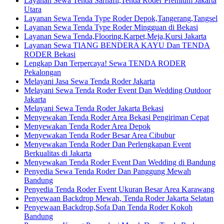
Layanan Sewa Tenda Sarnafil,Tenda Roder Premium Jakarta
Utara
Layanan Sewa Tenda Type Roder Depok,Tangerang,Tangsel
Layanan Sewa Tenda Type Roder Mingguan di Bekasi
Layanan Sewa Tenda,Flooring,Karpet,Meja,Kursi Jakarta
Layanan Sewa TIANG BENDERA KAYU Dan TENDA
RODER Bekasi
Lengkap Dan Terpercaya! Sewa TENDA RODER
Pekalongan
Melayani Jasa Sewa Tenda Roder Jakarta
Melayani Sewa Tenda Roder Event Dan Wedding Outdoor
Jakarta
Melayani Sewa Tenda Roder Jakarta Bekasi
Menyewakan Tenda Roder Area Bekasi Pengiriman Cepat
Menyewakan Tenda Roder Area Depok
Menyewakan Tenda Roder Besar Area Cibubur
Menyewakan Tenda Roder Dan Perlengkapan Event
Berkualitas di Jakarta
Menyewakan Tenda Roder Event Dan Wedding di Bandung
Penyedia Sewa Tenda Roder Dan Panggung Mewah
Bandung
Penyedia Tenda Roder Event Ukuran Besar Area Karawang
Penyewaan Backdrop Mewah, Tenda Roder Jakarta Selatan
Penyewaan Backdrop,Sofa Dan Tenda Roder Kokoh
Bandung