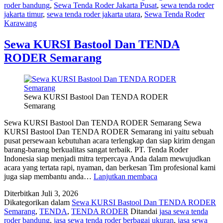
roder bandung
,
Sewa Tenda Roder Jakarta Pusat
,
sewa tenda roder
jakarta timur
,
sewa tenda roder jakarta utara
,
Sewa Tenda Roder
Karawang
Sewa KURSI Bastool Dan TENDA
RODER Semarang
Sewa KURSI Bastool Dan TENDA RODER
Semarang
Sewa KURSI Bastool Dan TENDA RODER Semarang Sewa
KURSI Bastool Dan TENDA RODER Semarang ini yaitu sebuah
pusat persewaan kebutuhan acara terlengkap dan siap kirim dengan
barang-barang berkualitas sangat terbaik. PT. Tenda Roder
Indonesia siap menjadi mitra terpercaya Anda dalam mewujudkan
acara yang tertata rapi, nyaman, dan berkesan Tim profesional kami
Sewa
juga siap membantu anda…
Lanjutkan membaca
KURSI
Diterbitkan
Juli 3, 2026
Bastool
Dikategorikan dalam
Sewa KURSI Bastool Dan TENDA RODER
Dan
Semarang
,
TENDA
,
TENDA RODER
Ditandai
jasa sewa tenda
TENDA
roder bandung
,
jasa sewa tenda roder berbagai ukuran
,
jasa sewa
RODER