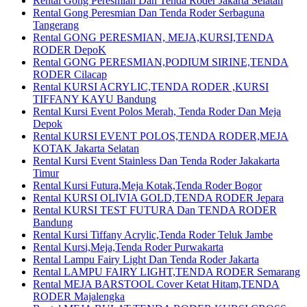
Rental Gong Peresmian Dan Tenda Roder Jakarta Selatan
Rental Gong Peresmian Dan Tenda Roder Serbaguna
Tangerang
Rental GONG PERESMIAN, MEJA,KURSI,TENDA
RODER DepoK
Rental GONG PERESMIAN,PODIUM SIRINE,TENDA
RODER Cilacap
Rental KURSI ACRYLIC,TENDA RODER ,KURSI
TIFFANY KAYU Bandung
Rental Kursi Event Polos Merah, Tenda Roder Dan Meja
Depok
Rental KURSI EVENT POLOS,TENDA RODER,MEJA
KOTAK Jakarta Selatan
Rental Kursi Event Stainless Dan Tenda Roder Jakakarta
Timur
Rental Kursi Futura,Meja Kotak,Tenda Roder Bogor
Rental KURSI OLIVIA GOLD,TENDA RODER Jepara
Rental KURSI TEST FUTURA Dan TENDA RODER
Bandung
Rental Kursi Tiffany Acrylic,Tenda Roder Teluk Jambe
Rental Kursi,Meja,Tenda Roder Purwakarta
Rental Lampu Fairy Light Dan Tenda Roder Jakarta
Rental LAMPU FAIRY LIGHT,TENDA RODER Semarang
Rental MEJA BARSTOOL Cover Ketat Hitam,TENDA
RODER Majalengka