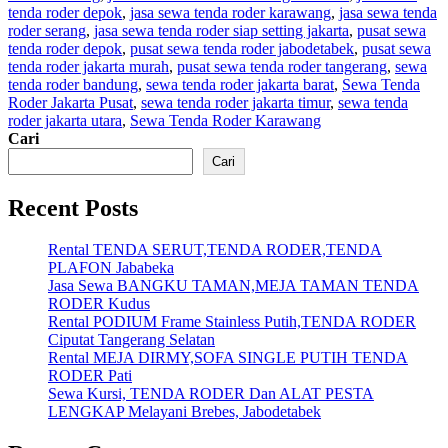
tenda roder depok
,
jasa sewa tenda roder karawang
,
jasa sewa tenda
Semarang
roder serang
,
jasa sewa tenda roder siap setting jakarta
,
pusat sewa
tenda roder depok
,
pusat sewa tenda roder jabodetabek
,
pusat sewa
tenda roder jakarta murah
,
pusat sewa tenda roder tangerang
,
sewa
tenda roder bandung
,
sewa tenda roder jakarta barat
,
Sewa Tenda
Roder Jakarta Pusat
,
sewa tenda roder jakarta timur
,
sewa tenda
roder jakarta utara
,
Sewa Tenda Roder Karawang
Cari
Cari
Recent Posts
Rental TENDA SERUT,TENDA RODER,TENDA
PLAFON Jababeka
Jasa Sewa BANGKU TAMAN,MEJA TAMAN TENDA
RODER Kudus
Rental PODIUM Frame Stainless Putih,TENDA RODER
Ciputat Tangerang Selatan
Rental MEJA DIRMY,SOFA SINGLE PUTIH TENDA
RODER Pati
Sewa Kursi, TENDA RODER Dan ALAT PESTA
LENGKAP Melayani Brebes, Jabodetabek