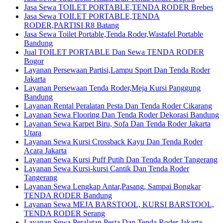
Jasa Sewa TOILET PORTABLE,TENDA RODER Brebes
Jasa Sewa TOILET PORTABLE,TENDA
RODER,PARTISI R8 Batang
Jasa Sewa Toilet Portable,Tenda Roder,Wastafel Portable
Bandung
Jual TOILET PORTABLE Dan Sewa TENDA RODER
Bogor
Layanan Persewaan Partisi,Lampu Sport Dan Tenda Roder
Jakarta
Layanan Persewaan Tenda Roder,Meja Kursi Panggung
Bandung
Layanan Rental Peralatan Pesta Dan Tenda Roder Cikarang
Layanan Sewa Flooring Dan Tenda Roder Dekorasi Bandung
Layanan Sewa Karpet Biru, Sofa Dan Tenda Roder Jakarta
Utara
Layanan Sewa Kursi Crossback Kayu Dan Tenda Roder
Acara Jakarta
Layanan Sewa Kursi Puff Putih Dan Tenda Roder Tangerang
Layanan Sewa Kursi-kursi Cantik Dan Tenda Roder
Tangerang
Layanan Sewa Lengkap Antar,Pasang, Sampai Bongkar
TENDA RODER Bandung
Layanan Sewa MEJA BARSTOOL, KURSI BARSTOOL,
TENDA RODER Serang
Layanan Sewa Peralatan Pesta Dan Tenda Roder Jakarta