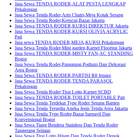
Jasa Sewa TENDA RODER,ALAT PESTA LENGKAP
Pekalongan
Jasa Sewa Tenda Roder,Arm Chairs,Meja Kotak Serang
Jasa Sewa Tenda Roder,Kerucut,Bazar Jakarta
Jasa Sewa TENDA RODER,KURSI DIREKTUR Jakarta
Jasa Sewa TENDA RODER,KURSI OLIVIA ACRYLIC
Pati
Jasa sewa TENDA RODER,MEJA,KURSI Pekalongan
Jasa Sewa Tenda Roder,Mini garden,Karpet Flooring Jakarta
Jasa Sewa TENDA RODER,MISTY FAN,AC STANDING
Bogor
Jasa Sewa Tenda Roder,Panggung,Podium Dan Dekorasi
Area Bogor
Jasa Sewa TENDA RODER,PARTISI R8 Jepara
Jasa Sewa TENDA RODER,TENDA PARASOL
Pekalongan
Jasa Sewa Tenda Roder,Tirai Lotto,Karpet SCBD
Jasa Sewa TENDA RODER,TOILET PORTABLE Pati
Jasa Sewa Tenda Terdekat Type Roder Serang Banten
Jasa Sewa Tenda Tersedia Aneka Jenis Tenda Area Jakarta
Jasa Sewa Tenda Type Roder,Bazar,Sarnavil Dan
Konvensional Bogor
Jasa Sewa Tiang Bendera Stainless Dan Tenda Roder
Tangerang Selatan
Jasa Sewa Tirai Lotto Hitam Dan Tenda Roder Depok