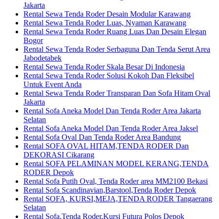
Jakarta
Rental Sewa Tenda Roder Desain Modular Karawang
Rental Sewa Tenda Roder Luas, Nyaman Karawang
Rental Sewa Tenda Roder Ruang Luas Dan Desain Elegan
Bogor
Rental Sewa Tenda Roder Serbaguna Dan Tenda Serut Area
Jabodetabek
Rental Sewa Tenda Roder Skala Besar Di Indonesia
Rental Sewa Tenda Roder Solusi Kokoh Dan Fleksibel
Untuk Event Anda
Rental Sewa Tenda Roder Transparan Dan Sofa Hitam Oval
Jakarta
Rental Sofa Aneka Model Dan Tenda Roder Area Jakarta
Selatan
Rental Sofa Aneka Model Dan Tenda Roder Area Jaksel
Rental Sofa Oval Dan Tenda Roder Area Bandung
Rental SOFA OVAL HITAM,TENDA RODER Dan
DEKORASI Cikarang
Rental SOFA PELAMINAN MODEL KERANG,TENDA
RODER Depok
Rental Sofa Putih Oval, Tenda Roder area MM2100 Bekasi
Rental Sofa Scandinavian,Barstool,Tenda Roder Depok
Rental SOFA, KURSI,MEJA,TENDA RODER Tangaerang
Selatan
Rental Sofa,Tenda Roder,Kursi Futura Polos Depok