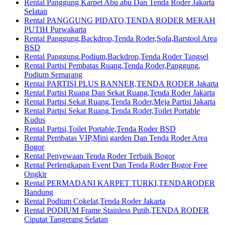
Rental Panggung Karpet Abu abu Dan Tenda Roder Jakarta
Selatan
Rental PANGGUNG PIDATO,TENDA RODER MERAH
PUTIH Purwakarta
Rental Panggung,Backdrop,Tenda Roder,Sofa,Barstool Area
BSD
Rental Panggung,Podium,Backdrop,Tenda Roder Tangsel
Rental Partisi Pembatas Ruang,Tenda Roder,Panggung,
Podium Semarang
Rental PARTISI PLUS BANNER,TENDA RODER Jakarta
Rental Partisi Ruang Dan Sekat Ruang,Tenda Roder Jakarta
Rental Partisi Sekat Ruang,Tenda Roder,Meja Partisi Jakarta
Rental Partisi Sekat Ruang,Tenda Roder,Toilet Portable
Kudus
Rental Partisi,Toilet Portable,Tenda Roder BSD
Rental Pembatas VIP,Mini garden Dan Tenda Roder Area
Bogor
Rental Penyewaan Tenda Roder Terbaik Bogor
Rental Perlengkapan Event Dan Tenda Roder Bogor Free
Ongkir
Rental PERMADANI KARPET TURKI,TENDARODER
Bandung
Rental Podium Cokelat,Tenda Roder Jakarta
Rental PODIUM Frame Stainless Putih,TENDA RODER
Ciputat Tangerang Selatan