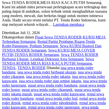
Sewa TENDA RODER,MEJA RIAS KACA PUTIH Semarang
Kami ini adalah mitra persewaan perlengkapan acara terlengkap dan
paling dapat di andalkan, solusi terbaik untuk menghadirkan suasana
yang modern, mewah, dan berkelas tinggi untuk momen istimewa
Anda. Hadir secara resmi melalui PT. Tenda Roder Indonesia, kami
Sewa
siap melayani seluruh wilayah…
Lanjutkan membaca
TENDA
Diterbitkan
Juli 11, 2026
RODER,MEJA
Dikategorikan dalam
Pusat Sewa TENDA RODER,KURSI,MEJA
RIAS
Terlengkap Semarang
,
Rental Partisi Pembatas Ruang,Tenda
KACA
Roder,Panggung, Podium Semarang
,
Sewa KURSI Bastool Dan
PUTIH
TENDA RODER Semarang
,
Sewa KURSI,MEJA COVER
Semarang
PUTIH,TENDA RODER Semarang
,
Sewa TENDA RODER
Berbagai Ukuran, Lengkap Dekorasi Area Semarang
,
Sewa
TENDA RODER,MEJA RIAS KACA PUTIH Semarang
,
TENDA
,
TENDA RODER
Ditandai
jasa sewa tenda roder
bandung
,
jasa sewa tenda roder berbagai ukuran
,
jasa sewa tenda
roder cikarang
,
jasa sewa tenda roder jakarta
,
jasa sewa tenda roder
karawang
,
jasa sewa tenda roder siap setting jakarta
,
jasa sewa tenda
roder tangerang
,
pusat sewa tenda roder bandung
,
pusat sewa tenda
roder bogor
,
pusat sewa tenda roder cikampek
,
pusat sewa tenda
roder jakarta murah
,
pusat sewa tenda roder karawang
,
rental sewa
tenda roder bandung
,
rental sewa tenda roder bsd
,
rental sewa tenda
roder depok
,
rental sewa tenda roder jabodetabek
,
rental sewa tenda
roder karawang
,
rental sewa tenda roder tangerang
,
sewa tenda