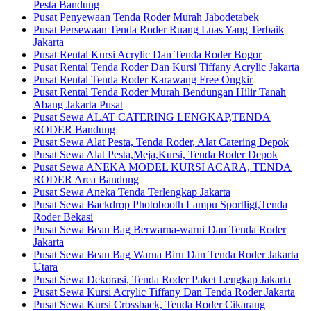
Pesta Bandung
Pusat Penyewaan Tenda Roder Murah Jabodetabek
Pusat Persewaan Tenda Roder Ruang Luas Yang Terbaik
Jakarta
Pusat Rental Kursi Acrylic Dan Tenda Roder Bogor
Pusat Rental Tenda Roder Dan Kursi Tiffany Acrylic Jakarta
Pusat Rental Tenda Roder Karawang Free Ongkir
Pusat Rental Tenda Roder Murah Bendungan Hilir Tanah
Abang Jakarta Pusat
Pusat Sewa ALAT CATERING LENGKAP,TENDA
RODER Bandung
Pusat Sewa Alat Pesta, Tenda Roder, Alat Catering Depok
Pusat Sewa Alat Pesta,Meja,Kursi, Tenda Roder Depok
Pusat Sewa ANEKA MODEL KURSI ACARA, TENDA
RODER Area Bandung
Pusat Sewa Aneka Tenda Terlengkap Jakarta
Pusat Sewa Backdrop Photobooth Lampu Sportligt,Tenda
Roder Bekasi
Pusat Sewa Bean Bag Berwarna-warni Dan Tenda Roder
Jakarta
Pusat Sewa Bean Bag Warna Biru Dan Tenda Roder Jakarta
Utara
Pusat Sewa Dekorasi, Tenda Roder Paket Lengkap Jakarta
Pusat Sewa Kursi Acrylic Tiffany Dan Tenda Roder Jakarta
Pusat Sewa Kursi Crossback, Tenda Roder Cikarang