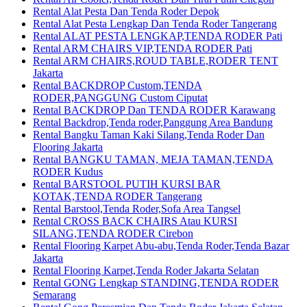
Rental Alat Pesta Dan Tenda Roder Depok
Rental Alat Pesta Lengkap Dan Tenda Roder Tangerang
Rental ALAT PESTA LENGKAP,TENDA RODER Pati
Rental ARM CHAIRS VIP,TENDA RODER Pati
Rental ARM CHAIRS,ROUD TABLE,RODER TENT
Jakarta
Rental BACKDROP Custom,TENDA
RODER,PANGGUNG Custom Ciputat
Rental BACKDROP Dan TENDA RODER Karawang
Rental Backdrop,Tenda roder,Panggung Area Bandung
Rental Bangku Taman Kaki Silang,Tenda Roder Dan
Flooring Jakarta
Rental BANGKU TAMAN, MEJA TAMAN,TENDA
RODER Kudus
Rental BARSTOOL PUTIH KURSI BAR
KOTAK,TENDA RODER Tangerang
Rental Barstool,Tenda Roder,Sofa Area Tangsel
Rental CROSS BACK CHAIRS Atau KURSI
SILANG,TENDA RODER Cirebon
Rental Flooring Karpet Abu-abu,Tenda Roder,Tenda Bazar
Jakarta
Rental Flooring Karpet,Tenda Roder Jakarta Selatan
Rental GONG Lengkap STANDING,TENDA RODER
Semarang