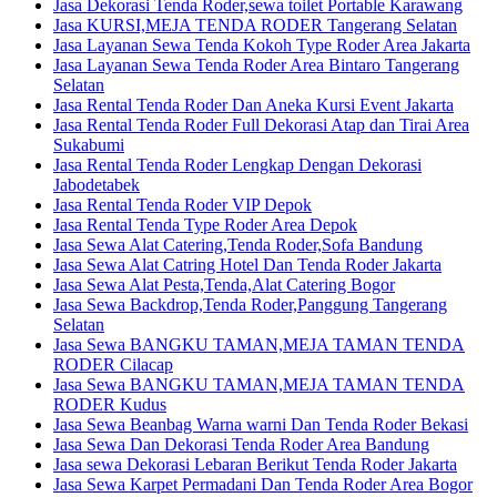
Jasa Dekorasi Tenda Roder,sewa toilet Portable Karawang
Jasa KURSI,MEJA TENDA RODER Tangerang Selatan
Jasa Layanan Sewa Tenda Kokoh Type Roder Area Jakarta
Jasa Layanan Sewa Tenda Roder Area Bintaro Tangerang
Selatan
Jasa Rental Tenda Roder Dan Aneka Kursi Event Jakarta
Jasa Rental Tenda Roder Full Dekorasi Atap dan Tirai Area
Sukabumi
Jasa Rental Tenda Roder Lengkap Dengan Dekorasi
Jabodetabek
Jasa Rental Tenda Roder VIP Depok
Jasa Rental Tenda Type Roder Area Depok
Jasa Sewa Alat Catering,Tenda Roder,Sofa Bandung
Jasa Sewa Alat Catring Hotel Dan Tenda Roder Jakarta
Jasa Sewa Alat Pesta,Tenda,Alat Catering Bogor
Jasa Sewa Backdrop,Tenda Roder,Panggung Tangerang
Selatan
Jasa Sewa BANGKU TAMAN,MEJA TAMAN TENDA
RODER Cilacap
Jasa Sewa BANGKU TAMAN,MEJA TAMAN TENDA
RODER Kudus
Jasa Sewa Beanbag Warna warni Dan Tenda Roder Bekasi
Jasa Sewa Dan Dekorasi Tenda Roder Area Bandung
Jasa sewa Dekorasi Lebaran Berikut Tenda Roder Jakarta
Jasa Sewa Karpet Permadani Dan Tenda Roder Area Bogor