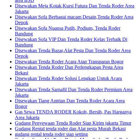
area BSD
Disewakan Meja Kotak,Kursi Futura Dan Tenda Roder Area
Jakarta
Disewakan Sofa Berbagai macam Desain,Tenda Roder Area
Depok
Disewakan Sofa Nuansa Putih, Podium, Tenda Roder
Bandung
Disewakan Sofa VIP Dan Tenda Roder Kelas Terbaik Di
Bandung
Disewakan Tenda Bazar,Alat Pesta Dan Tenda Roder Area
Depok
Disewakan Tenda Roder Acara Atap Transparan Bogor
Disewakan Tenda Roder Dan Perlengkapan Pesta Area
Bekasi
Disewakan Tenda Roder Solusi Lengkap Untuk Acara
Jakarta
Disewakan Tenda Sarnafil Dan Tenda Roder Premium Area
Jakarta
Disewakan Tiang Antrian Dan Tenda Roder Acara Area
Bogor
Gas Sewa TENDA RODER Kokoh, Bersih, Pas Harganya
Area Jakarta
Gudang Penyewaan Tenda Roder Siap Kirim jakarta Timur
Gudang Rental tenda roder dan Alat pesta Murah Bekasi
gudang rental tenda roder siap setting