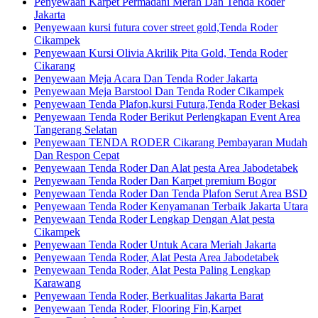
Penyewaan Karpet Permadani Merah Dan Tenda Roder
Jakarta
Penyewaan kursi futura cover street gold,Tenda Roder
Cikampek
Penyewaan Kursi Olivia Akrilik Pita Gold, Tenda Roder
Cikarang
Penyewaan Meja Acara Dan Tenda Roder Jakarta
Penyewaan Meja Barstool Dan Tenda Roder Cikampek
Penyewaan Tenda Plafon,kursi Futura,Tenda Roder Bekasi
Penyewaan Tenda Roder Berikut Perlengkapan Event Area
Tangerang Selatan
Penyewaan TENDA RODER Cikarang Pembayaran Mudah
Dan Respon Cepat
Penyewaan Tenda Roder Dan Alat pesta Area Jabodetabek
Penyewaan Tenda Roder Dan Karpet premium Bogor
Penyewaan Tenda Roder Dan Tenda Plafon Serut Area BSD
Penyewaan Tenda Roder Kenyamanan Terbaik Jakarta Utara
Penyewaan Tenda Roder Lengkap Dengan Alat pesta
Cikampek
Penyewaan Tenda Roder Untuk Acara Meriah Jakarta
Penyewaan Tenda Roder, Alat Pesta Area Jabodetabek
Penyewaan Tenda Roder, Alat Pesta Paling Lengkap
Karawang
Penyewaan Tenda Roder, Berkualitas Jakarta Barat
Penyewaan Tenda Roder, Flooring Fin,Karpet