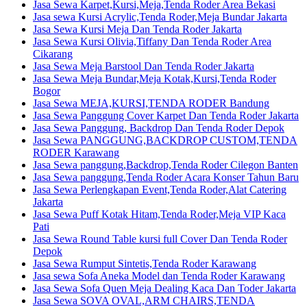
Jasa Sewa Karpet,Kursi,Meja,Tenda Roder Area Bekasi
Jasa sewa Kursi Acrylic,Tenda Roder,Meja Bundar Jakarta
Jasa Sewa Kursi Meja Dan Tenda Roder Jakarta
Jasa Sewa Kursi Olivia,Tiffany Dan Tenda Roder Area
Cikarang
Jasa Sewa Meja Barstool Dan Tenda Roder Jakarta
Jasa Sewa Meja Bundar,Meja Kotak,Kursi,Tenda Roder
Bogor
Jasa Sewa MEJA,KURSI,TENDA RODER Bandung
Jasa Sewa Panggung Cover Karpet Dan Tenda Roder Jakarta
Jasa Sewa Panggung, Backdrop Dan Tenda Roder Depok
Jasa Sewa PANGGUNG,BACKDROP CUSTOM,TENDA
RODER Karawang
Jasa Sewa panggung,Backdrop,Tenda Roder Cilegon Banten
Jasa Sewa panggung,Tenda Roder Acara Konser Tahun Baru
Jasa Sewa Perlengkapan Event,Tenda Roder,Alat Catering
Jakarta
Jasa Sewa Puff Kotak Hitam,Tenda Roder,Meja VIP Kaca
Pati
Jasa Sewa Round Table kursi full Cover Dan Tenda Roder
Depok
Jasa Sewa Rumput Sintetis,Tenda Roder Karawang
Jasa sewa Sofa Aneka Model dan Tenda Roder Karawang
Jasa Sewa Sofa Quen Meja Dealing Kaca Dan Toder Jakarta
Jasa Sewa SOVA OVAL,ARM CHAIRS,TENDA