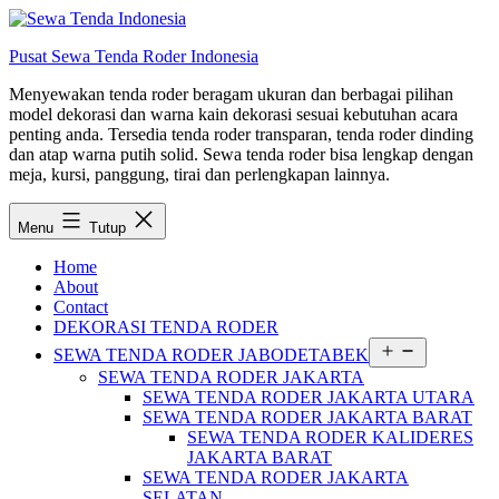
Lewati
ke
Pusat Sewa Tenda Roder Indonesia
konten
Menyewakan tenda roder beragam ukuran dan berbagai pilihan
model dekorasi dan warna kain dekorasi sesuai kebutuhan acara
penting anda. Tersedia tenda roder transparan, tenda roder dinding
dan atap warna putih solid. Sewa tenda roder bisa lengkap dengan
meja, kursi, panggung, tirai dan perlengkapan lainnya.
Menu
Tutup
Home
About
Contact
DEKORASI TENDA RODER
Buka
SEWA TENDA RODER JABODETABEK
menu
SEWA TENDA RODER JAKARTA
SEWA TENDA RODER JAKARTA UTARA
SEWA TENDA RODER JAKARTA BARAT
SEWA TENDA RODER KALIDERES
JAKARTA BARAT
SEWA TENDA RODER JAKARTA
SELATAN