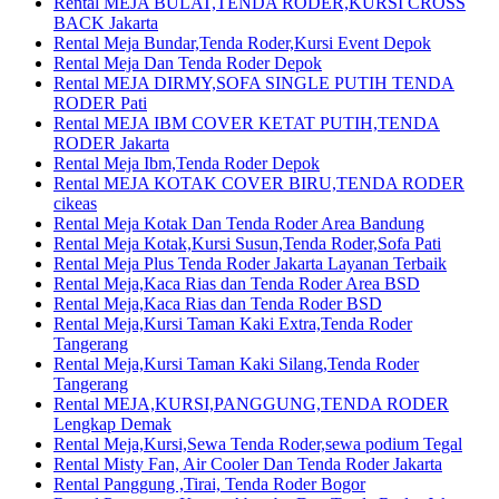
Rental MEJA BULAT,TENDA RODER,KURSI CROSS
BACK Jakarta
Rental Meja Bundar,Tenda Roder,Kursi Event Depok
Rental Meja Dan Tenda Roder Depok
Rental MEJA DIRMY,SOFA SINGLE PUTIH TENDA
RODER Pati
Rental MEJA IBM COVER KETAT PUTIH,TENDA
RODER Jakarta
Rental Meja Ibm,Tenda Roder Depok
Rental MEJA KOTAK COVER BIRU,TENDA RODER
cikeas
Rental Meja Kotak Dan Tenda Roder Area Bandung
Rental Meja Kotak,Kursi Susun,Tenda Roder,Sofa Pati
Rental Meja Plus Tenda Roder Jakarta Layanan Terbaik
Rental Meja,Kaca Rias dan Tenda Roder Area BSD
Rental Meja,Kaca Rias dan Tenda Roder BSD
Rental Meja,Kursi Taman Kaki Extra,Tenda Roder
Tangerang
Rental Meja,Kursi Taman Kaki Silang,Tenda Roder
Tangerang
Rental MEJA,KURSI,PANGGUNG,TENDA RODER
Lengkap Demak
Rental Meja,Kursi,Sewa Tenda Roder,sewa podium Tegal
Rental Misty Fan, Air Cooler Dan Tenda Roder Jakarta
Rental Panggung ,Tirai, Tenda Roder Bogor