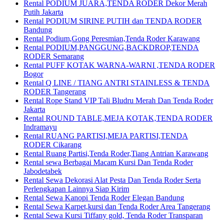
Rental PODIUM JUARA,TENDA RODER Dekor Merah
Putih Jakarta
Rental PODIUM SIRINE PUTIH dan TENDA RODER
Bandung
Rental Podium,Gong Peresmian,Tenda Roder Karawang
Rental PODIUM,PANGGUNG,BACKDROP,TENDA
RODER Semarang
Rental PUFF KOTAK WARNA-WARNI ,TENDA RODER
Bogor
Rental Q LINE / TIANG ANTRI STAINLESS & TENDA
RODER Tangerang
Rental Rope Stand VIP Tali Bludru Merah Dan Tenda Roder
Jakarta
Rental ROUND TABLE,MEJA KOTAK,TENDA RODER
Indramayu
Rental RUANG PARTISI,MEJA PARTISI,TENDA
RODER Cikarang
Rental Ruang Partisi,Tenda Roder,Tiang Antrian Karawang
Rental sewa Berbagai Macam Kursi Dan Tenda Roder
Jabodetabek
Rental Sewa Dekorasi Alat Pesta Dan Tenda Roder Serta
Perlengkapan Lainnya Siap Kirim
Rental Sewa Kanopi Tenda Roder Elegan Bandung
Rental Sewa Karpet,kursi dan Tenda Roder Area Tangerang
Rental Sewa Kursi Tiffany gold, Tenda Roder Transparan