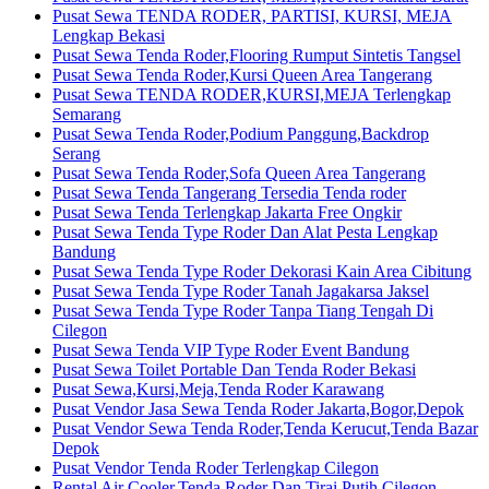
Pusat Sewa TENDA RODER, PARTISI, KURSI, MEJA
Lengkap Bekasi
Pusat Sewa Tenda Roder,Flooring Rumput Sintetis Tangsel
Pusat Sewa Tenda Roder,Kursi Queen Area Tangerang
Pusat Sewa TENDA RODER,KURSI,MEJA Terlengkap
Semarang
Pusat Sewa Tenda Roder,Podium Panggung,Backdrop
Serang
Pusat Sewa Tenda Roder,Sofa Queen Area Tangerang
Pusat Sewa Tenda Tangerang Tersedia Tenda roder
Pusat Sewa Tenda Terlengkap Jakarta Free Ongkir
Pusat Sewa Tenda Type Roder Dan Alat Pesta Lengkap
Bandung
Pusat Sewa Tenda Type Roder Dekorasi Kain Area Cibitung
Pusat Sewa Tenda Type Roder Tanah Jagakarsa Jaksel
Pusat Sewa Tenda Type Roder Tanpa Tiang Tengah Di
Cilegon
Pusat Sewa Tenda VIP Type Roder Event Bandung
Pusat Sewa Toilet Portable Dan Tenda Roder Bekasi
Pusat Sewa,Kursi,Meja,Tenda Roder Karawang
Pusat Vendor Jasa Sewa Tenda Roder Jakarta,Bogor,Depok
Pusat Vendor Sewa Tenda Roder,Tenda Kerucut,Tenda Bazar
Depok
Pusat Vendor Tenda Roder Terlengkap Cilegon
Rental Air Cooler,Tenda Roder Dan Tirai Putih Cilegon