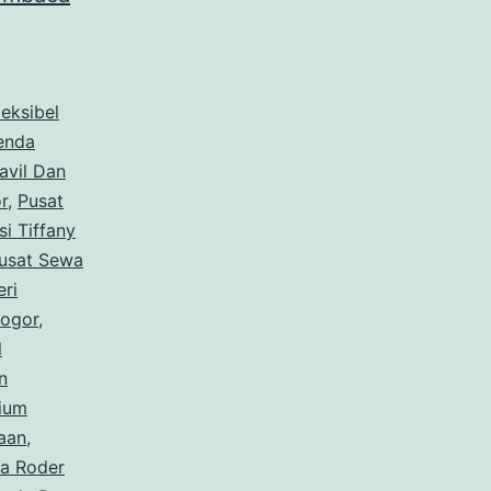
Tenda
Roder
Terpercaya
eksibel
Siap
enda
avil Dan
Melayani
r
,
Pusat
Area
i Tiffany
Bogor
usat Sewa
ri
Bogor
,
l
n
ium
aan,
a Roder