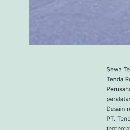
Sewa Te
Tenda Ro
Perusah
peralata
Desain 
PT. Tend
terperc