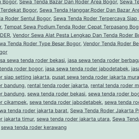
n Bogor
,
Sewa Tenda Bazar Dan Roder Area Bogor
,
Sewa T
 Terdekat Bogor
,
Sewa Tenda Hanggar,Roder Dan Bazar Ar
a Roder Sentul Bogor
,
Sewa Tenda Roder Terpercaya Siap 
r
,
Tempat Sewa Podium,Tenda Roder Cepat Terpasang Bog
ODER
,
Vendor Sewa Alat Pesta Lengkap Dan Tenda Roder B
wa Tenda Roder Type Besar Bogor
,
Vendor Tenda Roder B
gor
asa sewa tenda roder bekasi
,
jasa sewa tenda roder berbag
tenda roder bogor
,
jasa sewa tenda roder jabodetabek
,
jas
r siap setting jakarta
,
pusat sewa tenda roder jakarta mur
er bandung
,
rental tenda roder jakarta
,
rental tenda roder 
er bandung
,
sewa tenda roder bekasi
,
sewa tenda roder bo
er cikampek
,
sewa tenda roder jabodetabek
,
sewa tenda ro
wa tenda roder jakarta barat
,
Sewa Tenda Roder Jakarta P
r jakarta timur
,
sewa tenda roder jakarta utara
,
Sewa Tend
,
sewa tenda roder kerawang