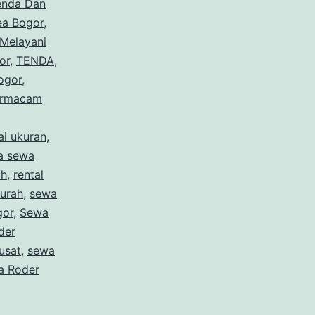
enda Dan
ea Bogor
,
Melayani
or
,
TENDA
,
ogor
,
ermacam
ai ukuran
,
a sewa
ah
,
rental
murah
,
sewa
gor
,
Sewa
der
usat
,
sewa
a Roder