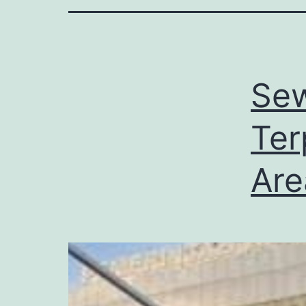
Sew
Ter
Are