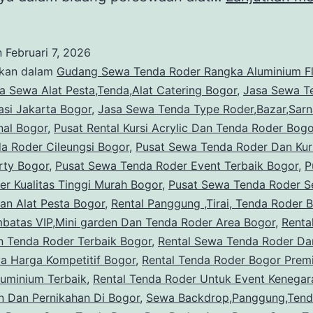
n
Februari 7, 2026
ikan dalam
Gudang Sewa Tenda Roder Rangka Aluminium Fl
a Sewa Alat Pesta,Tenda,Alat Catering Bogor
,
Jasa Sewa T
asi Jakarta Bogor
,
Jasa Sewa Tenda Type Roder,Bazar,Sarn
nal Bogor
,
Pusat Rental Kursi Acrylic Dan Tenda Roder Bogo
a Roder Cileungsi Bogor
,
Pusat Sewa Tenda Roder Dan Kurs
rty Bogor
,
Pusat Sewa Tenda Roder Event Terbaik Bogor
,
P
r Kualitas Tinggi Murah Bogor
,
Pusat Sewa Tenda Roder Se
an Alat Pesta Bogor
,
Rental Panggung ,Tirai, Tenda Roder 
mbatas VIP,Mini garden Dan Tenda Roder Area Bogor
,
Renta
 Tenda Roder Terbaik Bogor
,
Rental Sewa Tenda Roder Da
a Harga Kompetitif Bogor
,
Rental Tenda Roder Bogor Prem
luminium Terbaik
,
Rental Tenda Roder Untuk Event Kenegar
n Dan Pernikahan Di Bogor
,
Sewa Backdrop,Panggung,Tend