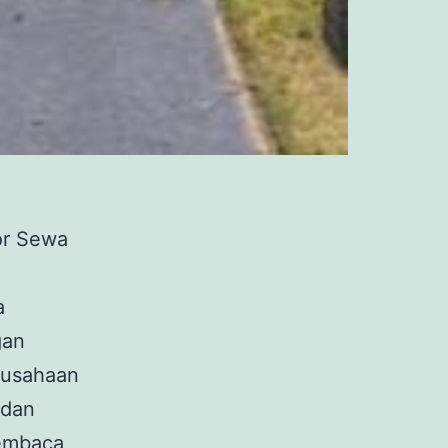
or Sewa
a
gan
rusahaan
 dan
Sewa
embaca