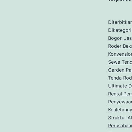
Diterbitka
Dikategor
Bogor
,
Jas
Roder Bek
Konvensio
Sewa Tend
Garden Pa
Tenda Rode
Ultimate D
Rental Pe
Penyewaan
Keuletanny
Struktur A
Perusahaa