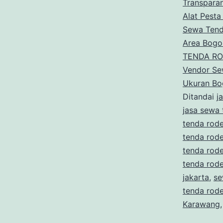
Transpara
Alat Pesta
Sewa Tend
Area Bogo
TENDA R
Vendor Se
Ukuran Bo
Ditandai
j
jasa sewa 
tenda rode
tenda rod
tenda rod
tenda rod
jakarta
,
se
tenda rode
Karawang