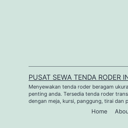
Lewati
ke
konten
PUSAT SEWA TENDA RODER I
Menyewakan tenda roder beragam ukuran 
penting anda. Tersedia tenda roder trans
dengan meja, kursi, panggung, tirai dan 
Home
Abou