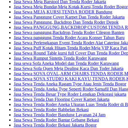
Jasa Sewa Meja Barstool Dan Tenda Roder Jakarta
Jasa Sewa Meja Bundar,Meja Kotak,Kursi,Tenda Roder Bogor
Jasa Sewa MEJA,KURSI,TENDA RODER Bandung
Jasa Sewa Panggung Cover Karpet Dan Tenda Roder Jakarta
Jasa Sewa Panggung, Backdrop Dan Tenda Roder Depok
Jasa Sewa PANGGUNG,BACKDROP CUSTOM,TENDA R
Jasa Sewa panggung,Backdrop,Tenda Roder Cilegon Banten
Jasa Sewa panggung,Tenda Roder Acara Konser Tahun Baru
Jasa Sewa Perlengkapan Event,Tenda Roder,Alat Catering Jaka
Jasa Sewa Puff Kotak Hitam,Tenda Roder,Meja VIP Kaca Pati
Jasa Sewa Round Table kursi full Cover Dan Tenda Roder De
Jasa Sewa Rumput Sintetis,Tenda Roder Karawang
Jasa sewa Sofa Aneka Model dan Tenda Roder Karawang
Jasa Sewa Sofa Quen Meja Dealing Kaca Dan Toder Jakarta
Jasa Sewa SOVA OVAL,ARM CHAIRS,TENDA RODER,MEJA
Jasa Sewa SOVA STUDIO KAKI KAYU,TENDA RODER,K
Jasa Sewa Tenda Aneka Ragam Type Atau Jenis Tenda Bogor
Jasa Sewa Tenda Aneka Type Seperti Roder,Sarnafil Dan Hang
Jasa Sewa Tenda Besar Type Roder Lengkap Dekorasi jakarta
Jasa Sewa Tenda Dan Flooring Cover Karpet Jakarta
Jasa Sewa Tenda Roder Aneka Ukuran Luas Tenda Roder di 
Jasa Sewa Tenda Roder Babbelan Bekasi
Jasa Sewa Tenda Roder Bandung Layanan 24 Jam
Jasa Sewa Tenda Roder Bantar Gebang Bekasi
Jasa Sewa Tenda Roder Bekasi Jakarta Bogor