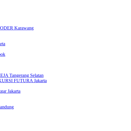
ODER Karawang
rta
pok
 Tangerang Selatan
URSI FUTURA Jakarta
gar Jakarta
Bandung