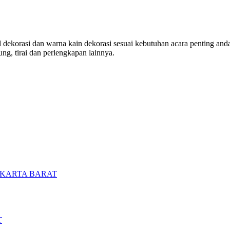
ekorasi dan warna kain dekorasi sesuai kebutuhan acara penting anda. 
ng, tirai dan perlengkapan lainnya.
AKARTA BARAT
T