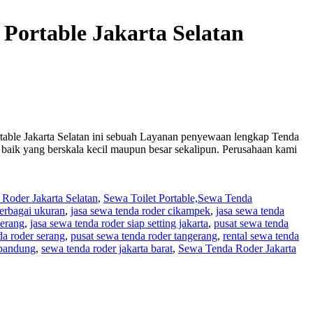
 Portable Jakarta Selatan
table Jakarta Selatan ini sebuah Layanan penyewaan lengkap Tenda
 baik yang berskala kecil maupun besar sekalipun. Perusahaan kami
Roder Jakarta Selatan
,
Sewa Toilet Portable,Sewa Tenda
berbagai ukuran
,
jasa sewa tenda roder cikampek
,
jasa sewa tenda
serang
,
jasa sewa tenda roder siap setting jakarta
,
pusat sewa tenda
da roder serang
,
pusat sewa tenda roder tangerang
,
rental sewa tenda
 bandung
,
sewa tenda roder jakarta barat
,
Sewa Tenda Roder Jakarta