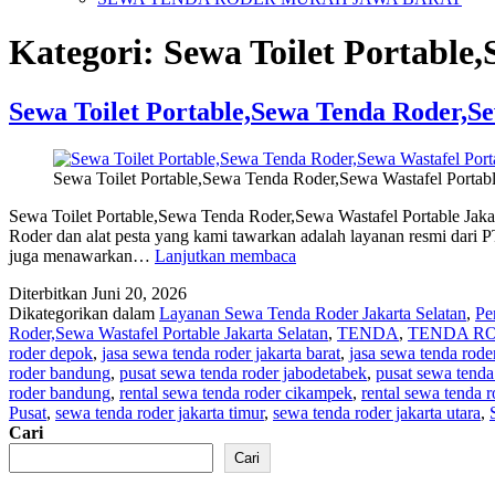
Kategori:
Sewa Toilet Portable
Sewa Toilet Portable,Sewa Tenda Roder,Se
Sewa Toilet Portable,Sewa Tenda Roder,Sewa Wastafel Portable
Sewa Toilet Portable,Sewa Tenda Roder,Sewa Wastafel Portable Jaka
Roder dan alat pesta yang kami tawarkan adalah layanan resmi dari 
Sewa
juga menawarkan…
Lanjutkan membaca
Toilet
Diterbitkan
Juni 20, 2026
Portable,Sewa
Dikategorikan dalam
Layanan Sewa Tenda Roder Jakarta Selatan
,
Pe
Tenda
Roder,Sewa Wastafel Portable Jakarta Selatan
,
TENDA
,
TENDA R
Roder,Sewa
roder depok
,
jasa sewa tenda roder jakarta barat
,
jasa sewa tenda roder
Wastafel
roder bandung
,
pusat sewa tenda roder jabodetabek
,
pusat sewa tenda
Portable
roder bandung
,
rental sewa tenda roder cikampek
,
rental sewa tenda 
Jakarta
Pusat
,
sewa tenda roder jakarta timur
,
sewa tenda roder jakarta utara
,
Selatan
Cari
Cari