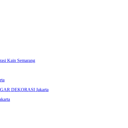
i Kain Semarang
rta
AR DEKORASI Jakarta
karta