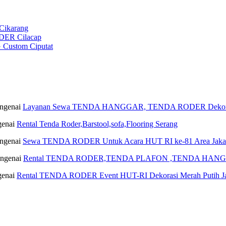
ikarang
ER Cilacap
ustom Ciputat
ngenai
Layanan Sewa TENDA HANGGAR, TENDA RODER Dekoras
enai
Rental Tenda Roder,Barstool,sofa,Flooring Serang
ngenai
Sewa TENDA RODER Untuk Acara HUT RI ke-81 Area Jaka
ngenai
Rental TENDA RODER,TENDA PLAFON ,TENDA HANGG
enai
Rental TENDA RODER Event HUT-RI Dekorasi Merah Putih Ja