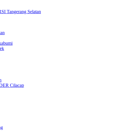
Tangerang Selatan
tan
ukabumi
ek
n
ER Cilacap
ng