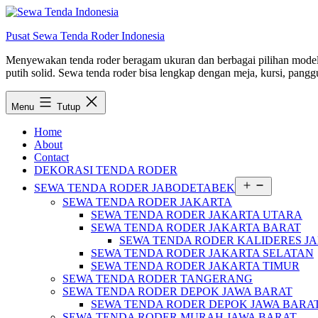
Lewati
ke
Pusat Sewa Tenda Roder Indonesia
konten
Menyewakan tenda roder beragam ukuran dan berbagai pilihan model d
putih solid. Sewa tenda roder bisa lengkap dengan meja, kursi, panggu
Menu
Tutup
Home
About
Contact
DEKORASI TENDA RODER
Buka
SEWA TENDA RODER JABODETABEK
menu
SEWA TENDA RODER JAKARTA
SEWA TENDA RODER JAKARTA UTARA
SEWA TENDA RODER JAKARTA BARAT
SEWA TENDA RODER KALIDERES J
SEWA TENDA RODER JAKARTA SELATAN
SEWA TENDA RODER JAKARTA TIMUR
SEWA TENDA RODER TANGERANG
SEWA TENDA RODER DEPOK JAWA BARAT
SEWA TENDA RODER DEPOK JAWA BARA
SEWA TENDA RODER MURAH JAWA BARAT