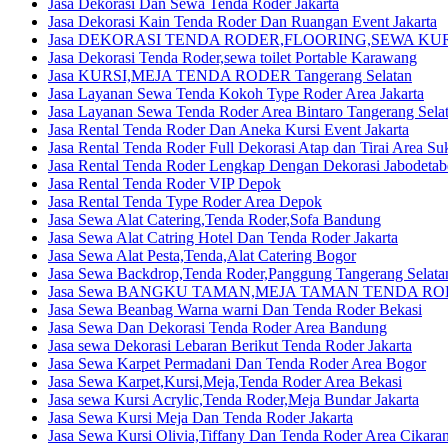
Jasa Dekorasi Dan Sewa Tenda Roder Jakarta
Jasa Dekorasi Kain Tenda Roder Dan Ruangan Event Jakarta
Jasa DEKORASI TENDA RODER,FLOORING,SEWA KURSI 
Jasa Dekorasi Tenda Roder,sewa toilet Portable Karawang
Jasa KURSI,MEJA TENDA RODER Tangerang Selatan
Jasa Layanan Sewa Tenda Kokoh Type Roder Area Jakarta
Jasa Layanan Sewa Tenda Roder Area Bintaro Tangerang Sela
Jasa Rental Tenda Roder Dan Aneka Kursi Event Jakarta
Jasa Rental Tenda Roder Full Dekorasi Atap dan Tirai Area S
Jasa Rental Tenda Roder Lengkap Dengan Dekorasi Jabodetab
Jasa Rental Tenda Roder VIP Depok
Jasa Rental Tenda Type Roder Area Depok
Jasa Sewa Alat Catering,Tenda Roder,Sofa Bandung
Jasa Sewa Alat Catring Hotel Dan Tenda Roder Jakarta
Jasa Sewa Alat Pesta,Tenda,Alat Catering Bogor
Jasa Sewa Backdrop,Tenda Roder,Panggung Tangerang Selata
Jasa Sewa BANGKU TAMAN,MEJA TAMAN TENDA ROD
Jasa Sewa Beanbag Warna warni Dan Tenda Roder Bekasi
Jasa Sewa Dan Dekorasi Tenda Roder Area Bandung
Jasa sewa Dekorasi Lebaran Berikut Tenda Roder Jakarta
Jasa Sewa Karpet Permadani Dan Tenda Roder Area Bogor
Jasa Sewa Karpet,Kursi,Meja,Tenda Roder Area Bekasi
Jasa sewa Kursi Acrylic,Tenda Roder,Meja Bundar Jakarta
Jasa Sewa Kursi Meja Dan Tenda Roder Jakarta
Jasa Sewa Kursi Olivia,Tiffany Dan Tenda Roder Area Cikara