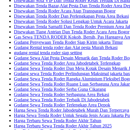
Disewakan Sofa VIP Dan Tenda Roder Kelas Terbaik Di Ban
Disewakan Tenda Bazar,Alat Pesta Dan Tenda Roder Area De
Disewakan Tenda Roder Acara Atap Transparan Bogor
Disewakan Tenda Roder Dan Perlengkapan Pesta Area Bekasi
Disewakan Tenda Roder Solusi Lengkap Untuk Acara Jakarta
Disewakan Tenda Sarnafil Dan Tenda Roder Premium Area Jak
Disewakan Tiang Antrian Dan Tenda Roder Acara Area Bogor
Gas Sewa TENDA RODER Kokoh, Bersih, Pas Harganya Area
Gudang Penyewaan Tenda Roder Siap Kirim jakarta Timur
Gudang Rental tenda roder dan Alat pesta Murah Bekasi
gudang rental tenda roder siap setting
Gudang Sewa Alat Pesta Desain Menarik dan Tenda Roder Bo
Gudang Sewa Tenda Roder Area Jabodetabek Terlengkap
Gudang Sewa Tenda Roder Dan Meja Kotak Desain Menarik Ja
Gudang sewa Tenda Roder Perlindungan Maksimal jakarta bar
Gudang Sewa Tenda Roder Rangka Aluminium Fleksibel Bog
Gudang Sewa Tenda Roder Ruang Luas Serbaguna Area Jakar
Gudang Sewa Tenda Roder Serba Guna Cikarang
Gudang Sewa Tenda Roder Serbaguna Area Bekasi
Gudang Sewa Tenda Roder Terbaik Di Jabodetabek
Gudang Sewa Tenda Roder Terlengkap Area Depok
Harga Sewa Tenda Roder Jabodetabek Murah Dan Terpercaya
Harga Sewa Tenda Roder Untuk Segala Jenis Acara Jakarta Pu
Harga Terbaru Sewa Tenda Roder Akhir Tahun
Harga Terbaru Sewa Tenda Roder Akhir Tahun 2025