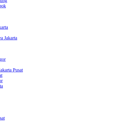
dung
pok
arta
 Jakarta
gor
karta Pusat
at
or
ta
sat