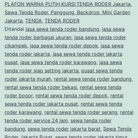
PLAFON WARNA PUTIH,KURSI,TENDA RODER Jakarta
,
Sewa Tenda Roder, Panggung, Backdrop, Mini Garden
Jakarta
,
TENDA
,
TENDA RODER
Ditandai
jasa sewa tenda roder bandung
,
jasa sewa
tenda roder berbagai ukuran
,
jasa sewa tenda roder
cikampek
,
jasa sewa tenda roder depok
,
jasa sewa
tenda roder jakarta
,
jasa sewa tenda roder jakarta
pusat
,
jasa sewa tenda roder karawang
,
jasa sewa
tenda roder siap setting jakarta
,
pusat sewa tenda
roder jakarta murah
,
rental sewa tenda roder bandung
,
rental sewa tenda roder bekasi
,
rental sewa tenda
roder bogor
,
rental sewa tenda roder depok
,
rental
sewa tenda roder jakarta pusat
,
rental sewa tenda
roder karawang
,
rental sewa tenda roder serang
,
rental
tenda roder service 24 jam
,
sewa tenda roder
bandung
,
sewa tenda roder jakarta barat
,
Sewa Tenda
Roder Jakarta Pusat
,
sewa tenda roder jakarta timur
,