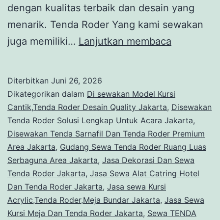
dengan kualitas terbaik dan desain yang
menarik. Tenda Roder Yang kami sewakan
Sewa
juga memiliki…
Lanjutkan membaca
Tenda
Roder,
Diterbitkan
Juni 26, 2026
Panggung
Dikategorikan dalam
Di sewakan Model Kursi
Backdrop,
Cantik,Tenda Roder Desain Quality Jakarta
,
Disewakan
Tenda Roder Solusi Lengkap Untuk Acara Jakarta
,
Mini
Disewakan Tenda Sarnafil Dan Tenda Roder Premium
Garden
Area Jakarta
,
Gudang Sewa Tenda Roder Ruang Luas
Jakarta
Serbaguna Area Jakarta
,
Jasa Dekorasi Dan Sewa
Tenda Roder Jakarta
,
Jasa Sewa Alat Catring Hotel
Dan Tenda Roder Jakarta
,
Jasa sewa Kursi
Acrylic,Tenda Roder,Meja Bundar Jakarta
,
Jasa Sewa
Kursi Meja Dan Tenda Roder Jakarta
,
Sewa TENDA