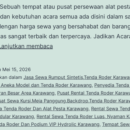
u Sebuah tempat atau pusat persewaan alat pest
dan kebutuhan acara semua ada disini dalam s
dengan harga sewa yang bersahabat dan baran
tas sangat terbaik dan terpercaya. Jadikan Aca
Tempat
Lanjutkan membaca
Sewa
Sofa
n
Mei 15, 2026
VIP
ikan dalam
Jasa Sewa Rumput Sintetis,Tenda Roder Karaw
Mewah
 Aneka Model dan Tenda Roder Karawang
,
Penyedia Tenda
ran Besar Area Karawang
,
Pusat Rental Tenda Roder Karaw
Dan
sat Sewa Kursi,Meja Panggung,Backdrop,Tenda Roder Kar
Tenda
a Tenda Roder Dan Alat Pesta Karawang
,
Rental Sewa Ten
Roder
dular Karawang
,
Rental Sewa Tenda Roder Luas, Nyaman 
nda Roder Dan Podium VIP Hydrolic Karawang
Area
,
Tempat Sewa