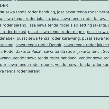
ODER
asa sewa tenda roder bandung
,
jasa sewa tenda roder berb
sa sewa tenda roder jakarta
,
jasa sewa tenda roder karawa
a roder serang
,
jasa sewa tenda roder siap setting jakarta
,
a roder bekasi
,
pusat sewa tenda roder depok
,
pusat sewa
odetabek
,
pusat sewa tenda roder karawang
,
pusat sewa te
selatan
,
sewa tenda roder Depok
,
sewa tenda roder jakart
a Roder Jakarta Pusat
,
sewa tenda roder jakarta timur
,
Se
awang
,
vendor sewa tenda roder bandung
,
vendor sewa te
dor sewa tenda roder depok
,
vendor sewa tenda roder ka
wa tenda roder serang