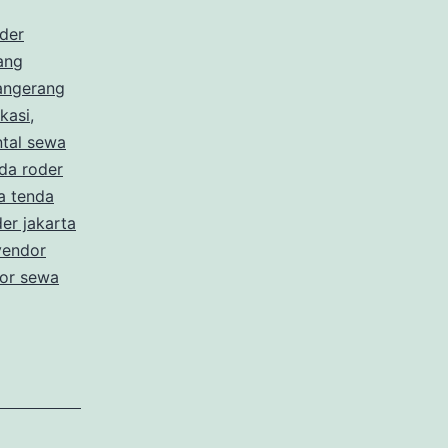
der
ang
angerang
kasi
,
ntal sewa
nda roder
a tenda
er jakarta
vendor
or sewa