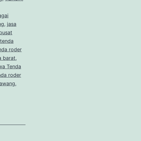
agai
ng
,
jasa
pusat
 tenda
nda roder
a barat
,
wa Tenda
nda roder
rawang
,