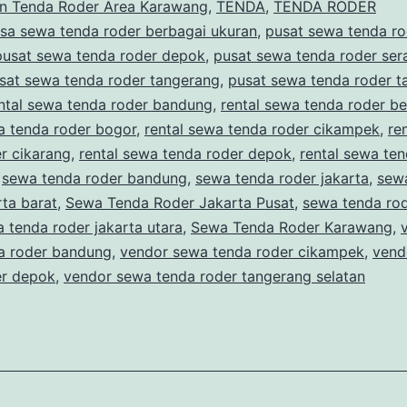
 Tenda Roder Area Karawang
,
TENDA
,
TENDA RODER
Karawang
asa sewa tenda roder berbagai ukuran
,
pusat sewa tenda ro
pusat sewa tenda roder depok
,
pusat sewa tenda roder ser
sat sewa tenda roder tangerang
,
pusat sewa tenda roder t
ntal sewa tenda roder bandung
,
rental sewa tenda roder be
a tenda roder bogor
,
rental sewa tenda roder cikampek
,
re
r cikarang
,
rental sewa tenda roder depok
,
rental sewa te
,
sewa tenda roder bandung
,
sewa tenda roder jakarta
,
sew
rta barat
,
Sewa Tenda Roder Jakarta Pusat
,
sewa tenda rod
 tenda roder jakarta utara
,
Sewa Tenda Roder Karawang
,
a roder bandung
,
vendor sewa tenda roder cikampek
,
vend
er depok
,
vendor sewa tenda roder tangerang selatan