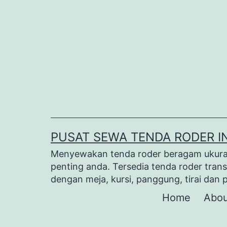
Lewati
ke
konten
PUSAT SEWA TENDA RODER I
Menyewakan tenda roder beragam ukuran 
penting anda. Tersedia tenda roder trans
dengan meja, kursi, panggung, tirai dan 
Home
Abou