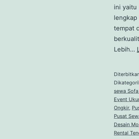
ini yait
lengkap 
tempat 
berkuali
Lebih…
Diterbitka
Dikategor
sewa Sofa
Event Uku
Ongkir
,
Pu
Pusat Sew
Desain Mo
Rental Te