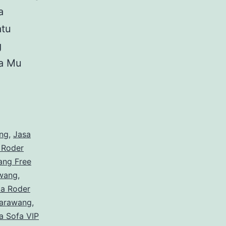
a
atu
g
ra Mu
ang
,
Jasa
 Roder
ang Free
awang
,
da Roder
Karawang
,
 Sofa VIP