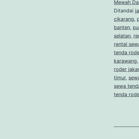
Mewah Dan
Ditandai
j
cikarang
,
banten
,
pu
selatan
,
re
rental sew
tenda rode
karawang
roder jaka
timur
,
sewa
sewa tend
tenda rod