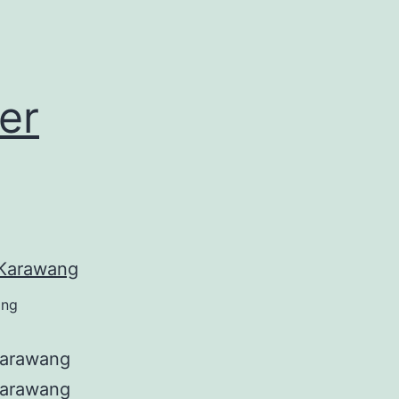
er
ang
Karawang
Karawang