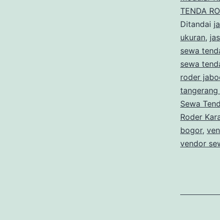
TENDA R
Ditandai
j
ukuran
,
ja
sewa tend
sewa tend
roder jab
tangerang 
Sewa Tend
Roder Kar
bogor
,
ven
vendor se