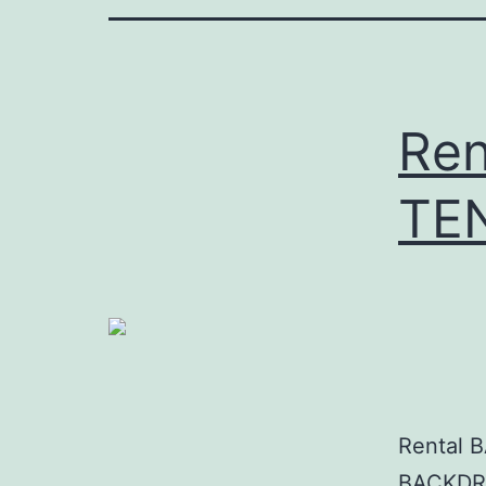
Re
TE
Rental 
BACKDRO