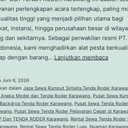
yanan perlengkapan acara terlengkap, paling 
ualitas tinggi yang menjadi pilihan utama bagi
at, instansi, hingga perusahaan besar di wilay
 dan sekitarnya. Sebagai perwakilan resmi PT
donesia, kami menghadirkan alat pesta berkuali
Rental
kap dengan barang…
Lanjutkan membaca
BACKD
Dan
n
Juni 6, 2026
TENDA
ikan dalam
Jasa Sewa Rumput Sintetis,Tenda Roder Karaw
RODER
 Aneka Model dan Tenda Roder Karawang
,
Pusat Sewa Kurs
Backdrop,Tenda Roder Karawang
,
Pusat Sewa Tenda Roder
Karawa
awang
,
Pusat Sewa Tenda Roder Pelayanan Cepat di Karaw
 Dan TENDA RODER Karawang
,
Rental Sewa Tenda Roder 
arawang
,
Rental Sewa Tenda Roder Luas, Nyaman Karawan