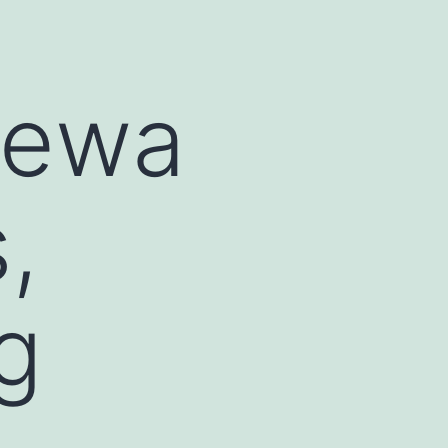
Sewa
,
g