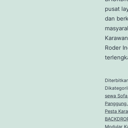
pusat la
dan berk
masyarak
Karawang
Roder In
terleng
Diterbitka
Dikategor
sewa Sofa
Panggung,
Pesta Kar
BACKDROP
Modular K