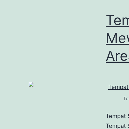
Tem
Me
Are
Te
Tempat 
Tempat 