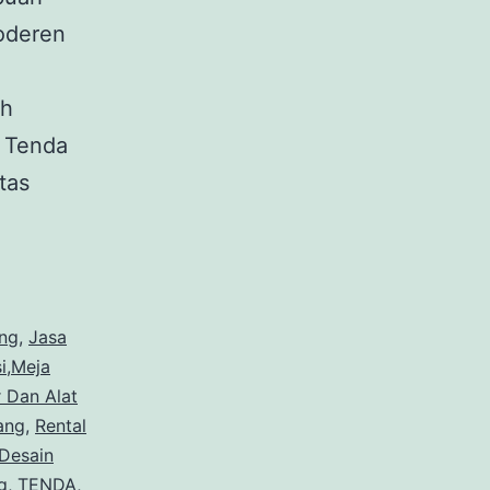
moderen
ah
. Tenda
tas
ROP
ang
,
Jasa
i,Meja
 Dan Alat
ng
ang
,
Rental
Desain
g
,
TENDA
,