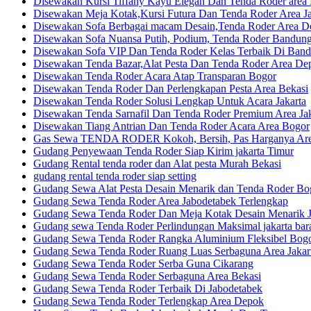
Disewakan Kursi Tiffany Kayu Elegan Dan Tenda Roder are
Disewakan Meja Kotak,Kursi Futura Dan Tenda Roder Area Ja
Disewakan Sofa Berbagai macam Desain,Tenda Roder Area D
Disewakan Sofa Nuansa Putih, Podium, Tenda Roder Bandun
Disewakan Sofa VIP Dan Tenda Roder Kelas Terbaik Di Ban
Disewakan Tenda Bazar,Alat Pesta Dan Tenda Roder Area De
Disewakan Tenda Roder Acara Atap Transparan Bogor
Disewakan Tenda Roder Dan Perlengkapan Pesta Area Bekasi
Disewakan Tenda Roder Solusi Lengkap Untuk Acara Jakarta
Disewakan Tenda Sarnafil Dan Tenda Roder Premium Area Jak
Disewakan Tiang Antrian Dan Tenda Roder Acara Area Bogor
Gas Sewa TENDA RODER Kokoh, Bersih, Pas Harganya Area
Gudang Penyewaan Tenda Roder Siap Kirim jakarta Timur
Gudang Rental tenda roder dan Alat pesta Murah Bekasi
gudang rental tenda roder siap setting
Gudang Sewa Alat Pesta Desain Menarik dan Tenda Roder Bo
Gudang Sewa Tenda Roder Area Jabodetabek Terlengkap
Gudang Sewa Tenda Roder Dan Meja Kotak Desain Menarik Ja
Gudang sewa Tenda Roder Perlindungan Maksimal jakarta bar
Gudang Sewa Tenda Roder Rangka Aluminium Fleksibel Bog
Gudang Sewa Tenda Roder Ruang Luas Serbaguna Area Jakar
Gudang Sewa Tenda Roder Serba Guna Cikarang
Gudang Sewa Tenda Roder Serbaguna Area Bekasi
Gudang Sewa Tenda Roder Terbaik Di Jabodetabek
Gudang Sewa Tenda Roder Terlengkap Area Depok