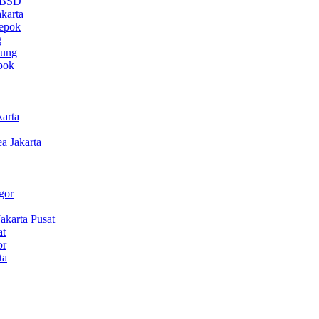
a BSD
karta
epok
g
dung
pok
arta
 Jakarta
gor
karta Pusat
at
or
ta