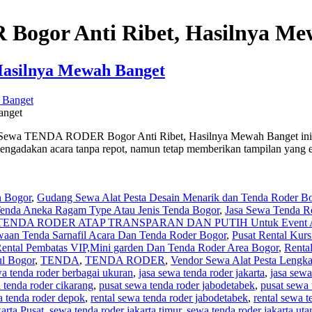
ogor Anti Ribet, Hasilnya Me
asilnya Mewah Banget
anget
a TENDA RODER Bogor Anti Ribet, Hasilnya Mewah Banget ini yait
ngadakan acara tanpa repot, namun tetap memberikan tampilan yang 
n Bogor
,
Gudang Sewa Alat Pesta Desain Menarik dan Tenda Roder B
Tenda Aneka Ragam Type Atau Jenis Tenda Bogor
,
Jasa Sewa Tenda Ro
 TENDA RODER ATAP TRANSPARAN DAN PUTIH Untuk Event A
aan Tenda Sarnafil Acara Dan Tenda Roder Bogor
,
Pusat Rental Kur
ental Pembatas VIP,Mini garden Dan Tenda Roder Area Bogor
,
Renta
l Bogor
,
TENDA
,
TENDA RODER
,
Vendor Sewa Alat Pesta Lengk
wa tenda roder berbagai ukuran
,
jasa sewa tenda roder jakarta
,
jasa sew
 tenda roder cikarang
,
pusat sewa tenda roder jabodetabek
,
pusat sewa 
a tenda roder depok
,
rental sewa tenda roder jabodetabek
,
rental sewa 
arta Pusat
,
sewa tenda roder jakarta timur
,
sewa tenda roder jakarta uta