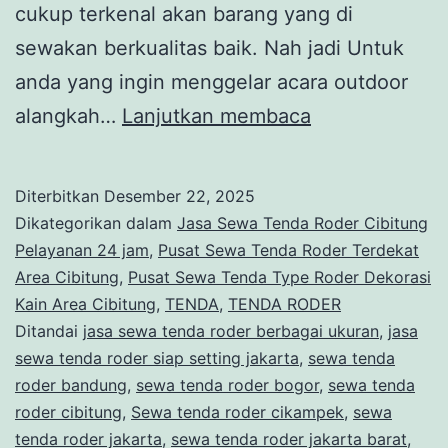
cukup terkenal akan barang yang di
sewakan berkualitas baik. Nah jadi Untuk
anda yang ingin menggelar acara outdoor
Pusat
alangkah…
Lanjutkan membaca
Sewa
Tenda
Diterbitkan
Desember 22, 2025
Type
Dikategorikan dalam
Jasa Sewa Tenda Roder Cibitung
Roder
Pelayanan 24 jam
,
Pusat Sewa Tenda Roder Terdekat
Area Cibitung
,
Pusat Sewa Tenda Type Roder Dekorasi
Dekorasi
Kain Area Cibitung
,
TENDA
,
TENDA RODER
Kain
Ditandai
jasa sewa tenda roder berbagai ukuran
,
jasa
Area
sewa tenda roder siap setting jakarta
,
sewa tenda
roder bandung
,
sewa tenda roder bogor
Cibitung
,
sewa tenda
roder cibitung
,
Sewa tenda roder cikampek
,
sewa
tenda roder jakarta
,
sewa tenda roder jakarta barat
,