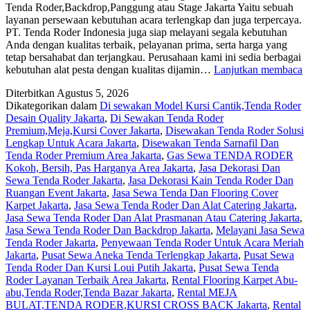
Tenda Roder,Backdrop,Panggung atau Stage Jakarta Yaitu sebuah
layanan persewaan kebutuhan acara terlengkap dan juga terpercaya.
PT. Tenda Roder Indonesia juga siap melayani segala kebutuhan
Anda dengan kualitas terbaik, pelayanan prima, serta harga yang
tetap bersahabat dan terjangkau. Perusahaan kami ini sedia berbagai
R
kebutuhan alat pesta dengan kualitas dijamin…
Lanjutkan membaca
T
Diterbitkan
Agustus 5, 2026
R
Dikategorikan dalam
Di sewakan Model Kursi Cantik,Tenda Roder
a
Desain Quality Jakarta
,
Di Sewakan Tenda Roder
S
Premium,Meja,Kursi Cover Jakarta
,
Disewakan Tenda Roder Solusi
J
Lengkap Untuk Acara Jakarta
,
Disewakan Tenda Sarnafil Dan
Tenda Roder Premium Area Jakarta
,
Gas Sewa TENDA RODER
Kokoh, Bersih, Pas Harganya Area Jakarta
,
Jasa Dekorasi Dan
Sewa Tenda Roder Jakarta
,
Jasa Dekorasi Kain Tenda Roder Dan
Ruangan Event Jakarta
,
Jasa Sewa Tenda Dan Flooring Cover
Karpet Jakarta
,
Jasa Sewa Tenda Roder Dan Alat Catering Jakarta
,
Jasa Sewa Tenda Roder Dan Alat Prasmanan Atau Catering Jakarta
,
Jasa Sewa Tenda Roder Dan Backdrop Jakarta
,
Melayani Jasa Sewa
Tenda Roder Jakarta
,
Penyewaan Tenda Roder Untuk Acara Meriah
Jakarta
,
Pusat Sewa Aneka Tenda Terlengkap Jakarta
,
Pusat Sewa
Tenda Roder Dan Kursi Loui Putih Jakarta
,
Pusat Sewa Tenda
Roder Layanan Terbaik Area Jakarta
,
Rental Flooring Karpet Abu-
abu,Tenda Roder,Tenda Bazar Jakarta
,
Rental MEJA
BULAT,TENDA RODER,KURSI CROSS BACK Jakarta
,
Rental