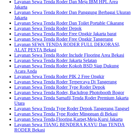
Layanan Sewa Tenda Roder Dan Meja IBM HPL Area
Jakarta
Layanan Sewa Tenda Roder Dan Panggung Berbagai Ukuran
Jakarta
Layanan Sewa Tenda Roder Dan Toilet Portable Cikarang
Layanan Sewa Tenda Roder Depok
Layanan Sewa Tenda Roder Free Ongkir Jakarta barat
Layanan Sewa Tenda Roder Free Ongkir Tangerang
Layanan SEWA TENDA RODER FULL DEKORASI,
ALAT PESTA Bekasi
Layanan Sewa Tenda Roder Include Flooring Area Bekasi
Layanan Sewa Tenda Roder Jakarta Selatan
Layanan Sewa Tenda Roder Kokoh BSD Siap Dukung
Acara Anda
Layanan Sewa Tenda Roder PIK 2 Free Ongkir
Layanan Sewa Tenda Roder Terpercaya Di Tangerang
Layanan Sewa Tenda Roder Type Roder Depok
Layanan Sewa Tenda Roder, Backdrop Photobooth Bogor
Layanan Sewa Tenda Sarnafil,Tenda Roder Premium Jakarta
Utara
Layanan Sewa Tenda Type Roder Depok,Tangerang,Tangsel
Layanan Sewa Tenda Type Roder Mingguan di Bekasi
Layanan Sewa Tenda,Flooring,Karpet,Meja,Kursi Jakarta
Layanan Sewa TIANG BENDERA KAYU Dan TENDA
RODER Bekasi