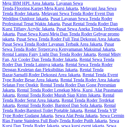
Meja IBM HPL Area Jakarta
,
Layanan Sewa
Tenda,Flooring,Karpet,Meja,Kursi Jakarta
,
Melayani Jasa Sewa
Tenda Roder Jakarta
,
Melayani Sewa Tenda Roder Event Dan
Wedding Outdoor Jakarta
,
Pusat Layanan Sewa Tenda Roder
Profesional Tepat Waktu Jakarta
,
Pusat Rental Tenda Roder Dan
Kursi Tiffany Acrylic Jakarta
,
Pusat Sewa Aneka Tenda Terlengkap
Jakarta
,
Pusat Sewa Kursi,Meja Dan Tenda Roder Gebyar promo
jakarta
,
Pusat Sewa Tenda Roder Full Tirai Dekorasi Area Jakarta
,
Pusat Sewa Tenda Roder Layanan Terbaik Area Jakarta
,
Pusat
Sewa Tenda Roder Terpercaya Kenyamanan Maksimal Jakarta
,
Rental Lampu Fairy Light Dan Tenda Roder Jakarta
,
Rental Misty
Fan, Air Cooler Dan Tenda Roder Jakarta
,
Rental Sewa Tenda
Roder Dan Tenda Lainnya jakarta
,
Rental Sewa Tenda Roder
Dengan Keuletan dan Fleksibilitas Jakarta
,
Rental Tenda
Bazar,Sarnafil,Roder Dekorasi Area Jakarta
,
Rental Tenda Event
Type Roder Besar Area Jakarta
,
Rental Tenda Roder Area Jakarta
Selatan Free Ongkir
,
Rental Tenda Roder Dan Gong Peresmian
Jakarta
,
Rental Tenda Roder Lengkap Meja, Kursi, Alat Prasmanan
Jakarta
,
Rental Tenda Roder Murah Siap Kirim Jakarta
,
Rental
Tenda Roder Serut Area Jakarta
,
Rental Tenda Roder Terdekat
Jakarta
,
Rental Tenda Roder, Barstool Dan Sofa Jakarta
,
Rental
Tenda Roder,Barstool,Toilet Portable Jakarta
,
Rental Tenda VIP
Type Roder Gudang Jakarta
,
Sewa Alat Pesta Jakarta
,
Sewa Cermin
Rias Frame Stainless Full Body,Tenda Roder Putih Jakarta
,
Sewa
Kursi Dan Tenda Roder Jakarta
,
sewa kursi event jakarta
,
Sewa