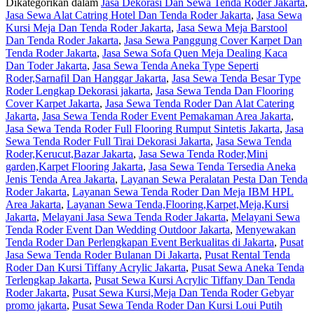
Dikategorikan dalam
Jasa Dekorasi Dan Sewa Tenda Roder Jakarta
,
Event
Jasa Sewa Alat Catring Hotel Dan Tenda Roder Jakarta
,
Jasa Sewa
Ramadhan
Kursi Meja Dan Tenda Roder Jakarta
,
Jasa Sewa Meja Barstool
Area
Dan Tenda Roder Jakarta
,
Jasa Sewa Panggung Cover Karpet Dan
Jakarta
Tenda Roder Jakarta
,
Jasa Sewa Sofa Quen Meja Dealing Kaca
Dan Toder Jakarta
,
Jasa Sewa Tenda Aneka Type Seperti
Roder,Sarnafil Dan Hanggar Jakarta
,
Jasa Sewa Tenda Besar Type
Roder Lengkap Dekorasi jakarta
,
Jasa Sewa Tenda Dan Flooring
Cover Karpet Jakarta
,
Jasa Sewa Tenda Roder Dan Alat Catering
Jakarta
,
Jasa Sewa Tenda Roder Event Pemakaman Area Jakarta
,
Jasa Sewa Tenda Roder Full Flooring Rumput Sintetis Jakarta
,
Jasa
Sewa Tenda Roder Full Tirai Dekorasi Jakarta
,
Jasa Sewa Tenda
Roder,Kerucut,Bazar Jakarta
,
Jasa Sewa Tenda Roder,Mini
garden,Karpet Flooring Jakarta
,
Jasa Sewa Tenda Tersedia Aneka
Jenis Tenda Area Jakarta
,
Layanan Sewa Peralatan Pesta Dan Tenda
Roder Jakarta
,
Layanan Sewa Tenda Roder Dan Meja IBM HPL
Area Jakarta
,
Layanan Sewa Tenda,Flooring,Karpet,Meja,Kursi
Jakarta
,
Melayani Jasa Sewa Tenda Roder Jakarta
,
Melayani Sewa
Tenda Roder Event Dan Wedding Outdoor Jakarta
,
Menyewakan
Tenda Roder Dan Perlengkapan Event Berkualitas di Jakarta
,
Pusat
Jasa Sewa Tenda Roder Bulanan Di Jakarta
,
Pusat Rental Tenda
Roder Dan Kursi Tiffany Acrylic Jakarta
,
Pusat Sewa Aneka Tenda
Terlengkap Jakarta
,
Pusat Sewa Kursi Acrylic Tiffany Dan Tenda
Roder Jakarta
,
Pusat Sewa Kursi,Meja Dan Tenda Roder Gebyar
promo jakarta
,
Pusat Sewa Tenda Roder Dan Kursi Loui Putih