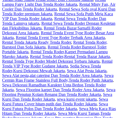
Lampu Fairy Light Dan Tenda Roder Jakarta
,
Rental Misty Fan, Air
Cooler Dan Tenda Roder Jakarta
,
Rental Sewa Sofa oval,Kursi Dan
Tenda Roder premium Jakarta
,
Rental Sewa Sofa Putih Meja Kaca
VIP Dan Tenda Roder Jakarta
,
Rental Sewa Tenda Roder Dan
Tenda Lainnya jakarta
,
Rental Sewa Tenda Roder Dengan Keuletan
dan Fleksibilitas Jakarta
,
Rental Tenda Bazar,Sarnafil,Roder
Dekorasi Area Jakarta
,
Rental Tenda Event Type Roder Besar Area
Jakarta
,
Rental Tenda Event Type Roder Terbaik Area Jakarta
,
Rental Tenda Jakarta Ready Tenda Roder
,
Rental Tenda Roder,
Barstool Dan Sofa Jakarta
,
Rental Tenda Roder,Barstool,Toilet
Portable Jakarta
,
Rental Tenda Roder,Karpet Permadani,Lampu
Maroko Jakarta
,
Rental Tenda Roder,Rental Tenda Bazar Jakarta
,
Rental Tenda Type Roder Model Dekorasi Terbaru Jakarta
,
Rental
Tenda VIP Type Roder Gudang Jakarta
,
Sedia Sewa Tenda
Roder,Kursi Dekorasi Mewah Jakarta
,
Sewa Alat Pesta Jakarta
,
Sewa Alat pesta,alat catering Dan Tenda Roder Area Jakarta
,
Sewa
Cermin Rias Frame Stainless Full Body,Tenda Roder Putih Jakarta
,
Sewa Dekorasi Ramadhan Karakter Unta,Bedug,Tenda Roder
Jakarta
,
Sewa Flooring karpet Dan Tenda Roder Area Jakarta
,
Sewa
Flooring Penutup Kolam Renang Dan Tenda Roder Jakarta
,
Sewa
Kursi Dan Tenda Roder Jakarta
,
sewa kursi event jakarta
,
Sewa
Kursi Futura Cover hitam,putih dan Tenda Roder Jakarta
,
Sewa
Kursi Futura Polos Dan Tenda Roder Jakarta
,
Sewa Meja Kaca Rias
Hitam Dan Tenda Roder Jakarta
,
Sewa Meja Kursi Taman,Tenda