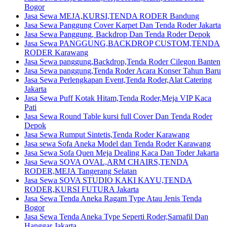
Bogor
Jasa Sewa MEJA,KURSI,TENDA RODER Bandung
Jasa Sewa Panggung Cover Karpet Dan Tenda Roder Jakarta
Jasa Sewa Panggung, Backdrop Dan Tenda Roder Depok
Jasa Sewa PANGGUNG,BACKDROP CUSTOM,TENDA
RODER Karawang
Jasa Sewa panggung,Backdrop,Tenda Roder Cilegon Banten
Jasa Sewa panggung,Tenda Roder Acara Konser Tahun Baru
Jasa Sewa Perlengkapan Event,Tenda Roder,Alat Catering
Jakarta
Jasa Sewa Puff Kotak Hitam,Tenda Roder,Meja VIP Kaca
Pati
Jasa Sewa Round Table kursi full Cover Dan Tenda Roder
Depok
Jasa Sewa Rumput Sintetis,Tenda Roder Karawang
Jasa sewa Sofa Aneka Model dan Tenda Roder Karawang
Jasa Sewa Sofa Quen Meja Dealing Kaca Dan Toder Jakarta
Jasa Sewa SOVA OVAL,ARM CHAIRS,TENDA
RODER,MEJA Tangerang Selatan
Jasa Sewa SOVA STUDIO KAKI KAYU,TENDA
RODER,KURSI FUTURA Jakarta
Jasa Sewa Tenda Aneka Ragam Type Atau Jenis Tenda
Bogor
Jasa Sewa Tenda Aneka Type Seperti Roder,Sarnafil Dan
Hanggar Jakarta