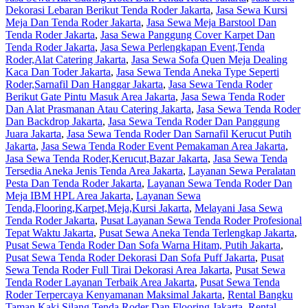
Dekorasi Lebaran Berikut Tenda Roder Jakarta
,
Jasa Sewa Kursi
Jakarta
Meja Dan Tenda Roder Jakarta
,
Jasa Sewa Meja Barstool Dan
Tenda Roder Jakarta
,
Jasa Sewa Panggung Cover Karpet Dan
Tenda Roder Jakarta
,
Jasa Sewa Perlengkapan Event,Tenda
Roder,Alat Catering Jakarta
,
Jasa Sewa Sofa Quen Meja Dealing
Kaca Dan Toder Jakarta
,
Jasa Sewa Tenda Aneka Type Seperti
Roder,Sarnafil Dan Hanggar Jakarta
,
Jasa Sewa Tenda Roder
Berikut Gate Pintu Masuk Area Jakarta
,
Jasa Sewa Tenda Roder
Dan Alat Prasmanan Atau Catering Jakarta
,
Jasa Sewa Tenda Roder
Dan Backdrop Jakarta
,
Jasa Sewa Tenda Roder Dan Panggung
Juara Jakarta
,
Jasa Sewa Tenda Roder Dan Sarnafil Kerucut Putih
Jakarta
,
Jasa Sewa Tenda Roder Event Pemakaman Area Jakarta
,
Jasa Sewa Tenda Roder,Kerucut,Bazar Jakarta
,
Jasa Sewa Tenda
Tersedia Aneka Jenis Tenda Area Jakarta
,
Layanan Sewa Peralatan
Pesta Dan Tenda Roder Jakarta
,
Layanan Sewa Tenda Roder Dan
Meja IBM HPL Area Jakarta
,
Layanan Sewa
Tenda,Flooring,Karpet,Meja,Kursi Jakarta
,
Melayani Jasa Sewa
Tenda Roder Jakarta
,
Pusat Layanan Sewa Tenda Roder Profesional
Tepat Waktu Jakarta
,
Pusat Sewa Aneka Tenda Terlengkap Jakarta
,
Pusat Sewa Tenda Roder Dan Sofa Warna Hitam, Putih Jakarta
,
Pusat Sewa Tenda Roder Dekorasi Dan Sofa Puff Jakarta
,
Pusat
Sewa Tenda Roder Full Tirai Dekorasi Area Jakarta
,
Pusat Sewa
Tenda Roder Layanan Terbaik Area Jakarta
,
Pusat Sewa Tenda
Roder Terpercaya Kenyamanan Maksimal Jakarta
,
Rental Bangku
Taman Kaki Silang,Tenda Roder Dan Flooring Jakarta
,
Rental