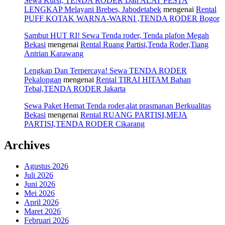
Sewa Kursi, TENDA RODER Dan ALAT PESTA
LENGKAP Melayani Brebes, Jabodetabek
mengenai
Rental
PUFF KOTAK WARNA-WARNI ,TENDA RODER Bogor
Sambut HUT RI! Sewa Tenda roder, Tenda plafon Megah
Bekasi
mengenai
Rental Ruang Partisi,Tenda Roder,Tiang
Antrian Karawang
Lengkap Dan Terpercaya! Sewa TENDA RODER
Pekalongan
mengenai
Rental TIRAI HITAM Bahan
Tebal,TENDA RODER Jakarta
Sewa Paket Hemat Tenda roder,alat prasmanan Berkualitas
Bekasi
mengenai
Rental RUANG PARTISI,MEJA
PARTISI,TENDA RODER Cikarang
Archives
Agustus 2026
Juli 2026
Juni 2026
Mei 2026
April 2026
Maret 2026
Februari 2026