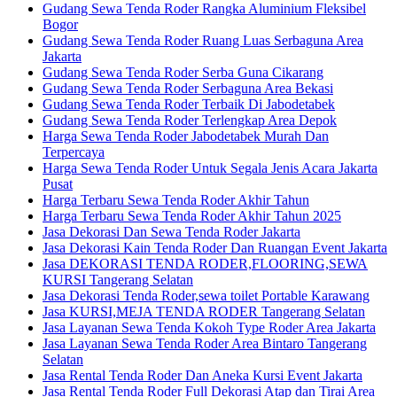
Gudang Sewa Tenda Roder Rangka Aluminium Fleksibel
Bogor
Gudang Sewa Tenda Roder Ruang Luas Serbaguna Area
Jakarta
Gudang Sewa Tenda Roder Serba Guna Cikarang
Gudang Sewa Tenda Roder Serbaguna Area Bekasi
Gudang Sewa Tenda Roder Terbaik Di Jabodetabek
Gudang Sewa Tenda Roder Terlengkap Area Depok
Harga Sewa Tenda Roder Jabodetabek Murah Dan
Terpercaya
Harga Sewa Tenda Roder Untuk Segala Jenis Acara Jakarta
Pusat
Harga Terbaru Sewa Tenda Roder Akhir Tahun
Harga Terbaru Sewa Tenda Roder Akhir Tahun 2025
Jasa Dekorasi Dan Sewa Tenda Roder Jakarta
Jasa Dekorasi Kain Tenda Roder Dan Ruangan Event Jakarta
Jasa DEKORASI TENDA RODER,FLOORING,SEWA
KURSI Tangerang Selatan
Jasa Dekorasi Tenda Roder,sewa toilet Portable Karawang
Jasa KURSI,MEJA TENDA RODER Tangerang Selatan
Jasa Layanan Sewa Tenda Kokoh Type Roder Area Jakarta
Jasa Layanan Sewa Tenda Roder Area Bintaro Tangerang
Selatan
Jasa Rental Tenda Roder Dan Aneka Kursi Event Jakarta
Jasa Rental Tenda Roder Full Dekorasi Atap dan Tirai Area