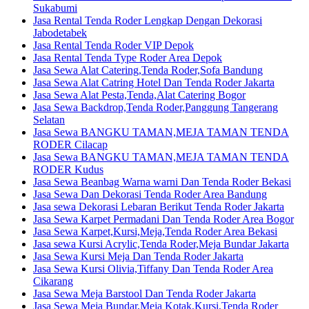
Sukabumi
Jasa Rental Tenda Roder Lengkap Dengan Dekorasi
Jabodetabek
Jasa Rental Tenda Roder VIP Depok
Jasa Rental Tenda Type Roder Area Depok
Jasa Sewa Alat Catering,Tenda Roder,Sofa Bandung
Jasa Sewa Alat Catring Hotel Dan Tenda Roder Jakarta
Jasa Sewa Alat Pesta,Tenda,Alat Catering Bogor
Jasa Sewa Backdrop,Tenda Roder,Panggung Tangerang
Selatan
Jasa Sewa BANGKU TAMAN,MEJA TAMAN TENDA
RODER Cilacap
Jasa Sewa BANGKU TAMAN,MEJA TAMAN TENDA
RODER Kudus
Jasa Sewa Beanbag Warna warni Dan Tenda Roder Bekasi
Jasa Sewa Dan Dekorasi Tenda Roder Area Bandung
Jasa sewa Dekorasi Lebaran Berikut Tenda Roder Jakarta
Jasa Sewa Karpet Permadani Dan Tenda Roder Area Bogor
Jasa Sewa Karpet,Kursi,Meja,Tenda Roder Area Bekasi
Jasa sewa Kursi Acrylic,Tenda Roder,Meja Bundar Jakarta
Jasa Sewa Kursi Meja Dan Tenda Roder Jakarta
Jasa Sewa Kursi Olivia,Tiffany Dan Tenda Roder Area
Cikarang
Jasa Sewa Meja Barstool Dan Tenda Roder Jakarta
Jasa Sewa Meja Bundar,Meja Kotak,Kursi,Tenda Roder