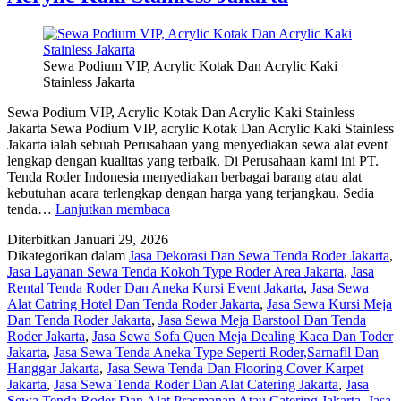
Sewa Podium VIP, Acrylic Kotak Dan Acrylic Kaki
Stainless Jakarta
Sewa Podium VIP, Acrylic Kotak Dan Acrylic Kaki Stainless
Jakarta Sewa Podium VIP, acrylic Kotak Dan Acrylic Kaki Stainless
Jakarta ialah sebuah Perusahaan yang menyediakan sewa alat event
lengkap dengan kualitas yang terbaik. Di Perusahaan kami ini PT.
Tenda Roder Indonesia menyediakan berbagai barang atau alat
kebutuhan acara terlengkap dengan harga yang terjangkau. Sedia
Sewa
tenda…
Lanjutkan membaca
Podium
Diterbitkan
Januari 29, 2026
VIP,
Dikategorikan dalam
Jasa Dekorasi Dan Sewa Tenda Roder Jakarta
,
Acrylic
Jasa Layanan Sewa Tenda Kokoh Type Roder Area Jakarta
,
Jasa
Kotak
Rental Tenda Roder Dan Aneka Kursi Event Jakarta
,
Jasa Sewa
Dan
Alat Catring Hotel Dan Tenda Roder Jakarta
,
Jasa Sewa Kursi Meja
Acrylic
Dan Tenda Roder Jakarta
,
Jasa Sewa Meja Barstool Dan Tenda
Kaki
Roder Jakarta
,
Jasa Sewa Sofa Quen Meja Dealing Kaca Dan Toder
Stainless
Jakarta
,
Jasa Sewa Tenda Aneka Type Seperti Roder,Sarnafil Dan
Jakarta
Hanggar Jakarta
,
Jasa Sewa Tenda Dan Flooring Cover Karpet
Jakarta
,
Jasa Sewa Tenda Roder Dan Alat Catering Jakarta
,
Jasa
Sewa Tenda Roder Dan Alat Prasmanan Atau Catering Jakarta
,
Jasa