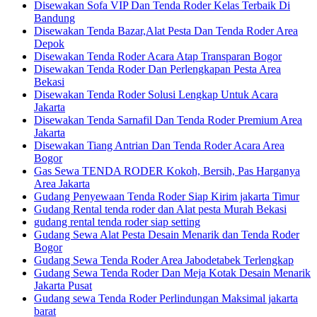
Disewakan Sofa VIP Dan Tenda Roder Kelas Terbaik Di
Bandung
Disewakan Tenda Bazar,Alat Pesta Dan Tenda Roder Area
Depok
Disewakan Tenda Roder Acara Atap Transparan Bogor
Disewakan Tenda Roder Dan Perlengkapan Pesta Area
Bekasi
Disewakan Tenda Roder Solusi Lengkap Untuk Acara
Jakarta
Disewakan Tenda Sarnafil Dan Tenda Roder Premium Area
Jakarta
Disewakan Tiang Antrian Dan Tenda Roder Acara Area
Bogor
Gas Sewa TENDA RODER Kokoh, Bersih, Pas Harganya
Area Jakarta
Gudang Penyewaan Tenda Roder Siap Kirim jakarta Timur
Gudang Rental tenda roder dan Alat pesta Murah Bekasi
gudang rental tenda roder siap setting
Gudang Sewa Alat Pesta Desain Menarik dan Tenda Roder
Bogor
Gudang Sewa Tenda Roder Area Jabodetabek Terlengkap
Gudang Sewa Tenda Roder Dan Meja Kotak Desain Menarik
Jakarta Pusat
Gudang sewa Tenda Roder Perlindungan Maksimal jakarta
barat