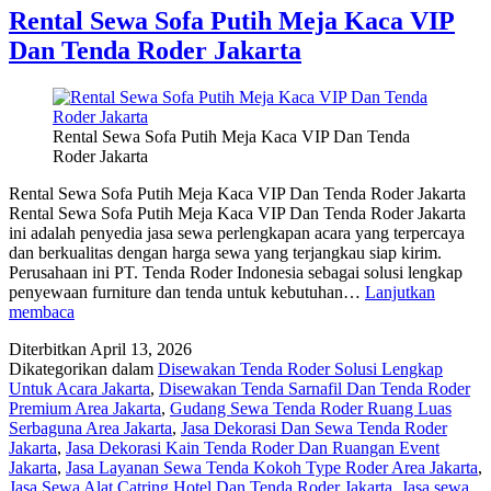
Rental Sewa Sofa Putih Meja Kaca VIP
Dan Tenda Roder Jakarta
Rental Sewa Sofa Putih Meja Kaca VIP Dan Tenda
Roder Jakarta
Rental Sewa Sofa Putih Meja Kaca VIP Dan Tenda Roder Jakarta
Rental Sewa Sofa Putih Meja Kaca VIP Dan Tenda Roder Jakarta
ini adalah penyedia jasa sewa perlengkapan acara yang terpercaya
dan berkualitas dengan harga sewa yang terjangkau siap kirim.
Perusahaan ini PT. Tenda Roder Indonesia sebagai solusi lengkap
penyewaan furniture dan tenda untuk kebutuhan…
Lanjutkan
Rental
membaca
Sewa
Diterbitkan
April 13, 2026
Sofa
Dikategorikan dalam
Disewakan Tenda Roder Solusi Lengkap
Putih
Untuk Acara Jakarta
,
Disewakan Tenda Sarnafil Dan Tenda Roder
Meja
Premium Area Jakarta
,
Gudang Sewa Tenda Roder Ruang Luas
Kaca
Serbaguna Area Jakarta
,
Jasa Dekorasi Dan Sewa Tenda Roder
VIP
Jakarta
,
Jasa Dekorasi Kain Tenda Roder Dan Ruangan Event
Dan
Jakarta
,
Jasa Layanan Sewa Tenda Kokoh Type Roder Area Jakarta
,
Tenda
Jasa Sewa Alat Catring Hotel Dan Tenda Roder Jakarta
,
Jasa sewa
Roder