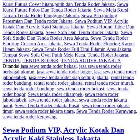
Kursi Futura Cover hitam,putih dan Tenda Roder Jakarta
,
Sewa
Kursi Futura Polos Dan Tenda Roder Jakarta
,
Sewa Meja Kursi
Taman,Tenda Roder,Panggung Jakarta
,
Sewa Pita,gunting
Peresmian Dan Tenda roder Jakarta
,
Sewa Podium VIP, Acrylic
Kotak Dan Acrylic Kaki Stainless Jakarta
,
Sewa Round Table Dan
Tenda Roder Jakarta
,
Sewa Sofa Dan Tenda Roder Jakarta
,
Sewa
Sofa Studio Dan Tenda Roder Area Jakarta
,
Sewa Tenda Roder
Flooring Custom Area Jakarta
,
Sewa Tenda Roder Flooring Karpet
Hitam Jakarta
,
Sewa Tenda Roder Full Tirai Filamin Area Jakarta
,
Tempat Sewa Sofa Oval Putih Meja Kaca, Tenda Roder Jakarta
,
TENDA
,
TENDA RODER
,
TENDA RODER JAKARTA
Ditandai
jasa sewa tenda roder bekasi
,
jasa sewa tenda roder
berbagai ukuran
,
jasa sewa tenda roder bogor
,
jasa sewa tenda roder
jabodetabek
,
jasa sewa tenda roder siap setting jakarta
,
rental tenda
roder bandung
,
rental tenda roder jakarta
,
rental tenda roder murah
,
sewa tenda roder bandung
,
sewa tenda roder bekasi
,
sewa tenda
roder bogor
,
Sewa tenda roder cikampek
,
sewa tenda roder
jabodetabek
,
sewa tenda roder jakarta
,
sewa tenda roder jakarta
barat
,
Sewa Tenda Roder Jakarta Pusat
,
sewa tenda roder jakarta
timur
,
sewa tenda roder jakarta utara
,
Sewa Tenda Roder Karawang
,
sewa tenda roder kerawang
Sewa Podium VIP, Acrylic Kotak Dan
Acrylic Kaki Stainless Jakarta