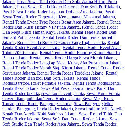
Jakarta
,
Pusat Sewa Tenda Roder Dan Sofa Warna Hitam, Putih
Jakarta
,
Pusat Sewa Tenda Roder Dekorasi Dan Sofa Puff Jakarta
,
Pusat Sewa Tenda Roder Layanan Terbaik Area Jakarta
,
Pusat
Sewa Tenda Roder Terpercaya Kenyamanan Maksimal Jakarta
,
Rental Tenda Event Type Roder Besar Area Jakarta
,
Rental Tenda
Roder Dan Kursi Tiffany VIP Putih Jakarta
,
Rental Tenda Roder
Dan Meja Kursi Taman Kayu Jakarta
,
Rental Tenda Roder Dan
Sarnafil Putih Jakarta
,
Rental Tenda Roder Dan Tenda Sarnafil
Jakarta
,
Rental Tenda Roder Dekorasi Fairy Light Jakarta
,
Rental
Tenda Roder Event Area Jakarta
,
Rental Tenda Roder Event Awal
Tahun 2026 Jakarta
,
Rental Tenda Roder Flooring Karpet Standar
Buana Jakarta
,
Rental Tenda Roder Harga Sewa Murah Jakarta
,
Rental Tenda Roder Lengkap Meja, Kursi, Alat Prasmanan Jakarta
,
Rental Tenda Roder Murah Siap Kirim Jakarta
,
Rental Tenda Roder
Serut Area Jakarta
,
Rental Tenda Roder Terdekat Jakarta
,
Rental
Tenda Roder, Barstool Dan Sofa Jakarta
,
Rental Tenda
Roder,Barstool,Toilet Portable Jakarta
,
Rental Tenda Roder,Rental
Tenda Bazar Jakarta
,
Sewa Alat Pesta Jakarta
,
Sewa Kursi Dan
Tenda Roder Jakarta
,
sewa kursi event jakarta
,
Sewa Kursi Futura
Cover hitam,putih dan Tenda Roder Jakarta
,
Sewa Meja Kursi
Taman,Tenda Roder,Panggung Jakarta
,
Sewa Panggung,Mini
Garden Panggung,Tenda Roder Jakarta
,
Sewa Podium VIP, Acrylic
Kotak Dan Acrylic Kaki Stainless Jakarta
,
Sewa Round Table Dan
Tenda Roder Jakarta
,
Sewa Sofa Dan Tenda Roder Jakarta
,
Sewa
Sofa Studio Dan Tenda Roder Area Jakarta
,
Sewa Tenda Roder