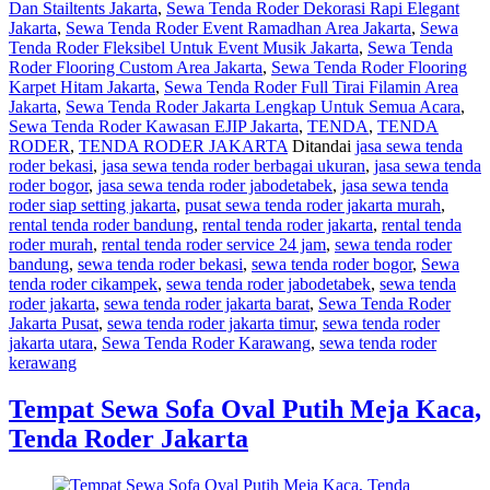
Dan Stailtents Jakarta
,
Sewa Tenda Roder Dekorasi Rapi Elegant
Jakarta
,
Sewa Tenda Roder Event Ramadhan Area Jakarta
,
Sewa
Tenda Roder Fleksibel Untuk Event Musik Jakarta
,
Sewa Tenda
Roder Flooring Custom Area Jakarta
,
Sewa Tenda Roder Flooring
Karpet Hitam Jakarta
,
Sewa Tenda Roder Full Tirai Filamin Area
Jakarta
,
Sewa Tenda Roder Jakarta Lengkap Untuk Semua Acara
,
Sewa Tenda Roder Kawasan EJIP Jakarta
,
TENDA
,
TENDA
RODER
,
TENDA RODER JAKARTA
Ditandai
jasa sewa tenda
roder bekasi
,
jasa sewa tenda roder berbagai ukuran
,
jasa sewa tenda
roder bogor
,
jasa sewa tenda roder jabodetabek
,
jasa sewa tenda
roder siap setting jakarta
,
pusat sewa tenda roder jakarta murah
,
rental tenda roder bandung
,
rental tenda roder jakarta
,
rental tenda
roder murah
,
rental tenda roder service 24 jam
,
sewa tenda roder
bandung
,
sewa tenda roder bekasi
,
sewa tenda roder bogor
,
Sewa
tenda roder cikampek
,
sewa tenda roder jabodetabek
,
sewa tenda
roder jakarta
,
sewa tenda roder jakarta barat
,
Sewa Tenda Roder
Jakarta Pusat
,
sewa tenda roder jakarta timur
,
sewa tenda roder
jakarta utara
,
Sewa Tenda Roder Karawang
,
sewa tenda roder
kerawang
Tempat Sewa Sofa Oval Putih Meja Kaca,
Tenda Roder Jakarta