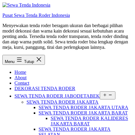
Lewati
ke
Pusat Sewa Tenda Roder Indonesia
konten
Menyewakan tenda roder beragam ukuran dan berbagai pilihan
model dekorasi dan warna kain dekorasi sesuai kebutuhan acara
penting anda. Tersedia tenda roder transparan, tenda roder dinding
dan atap warna putih solid. Sewa tenda roder bisa lengkap dengan
meja, kursi, panggung, tirai dan perlengkapan lainnya.
Menu
Tutup
Home
About
Contact
DEKORASI TENDA RODER
Buka
SEWA TENDA RODER JABODETABEK
menu
SEWA TENDA RODER JAKARTA
SEWA TENDA RODER JAKARTA UTARA
SEWA TENDA RODER JAKARTA BARAT
SEWA TENDA RODER KALIDERES
JAKARTA BARAT
SEWA TENDA RODER JAKARTA
SELATAN