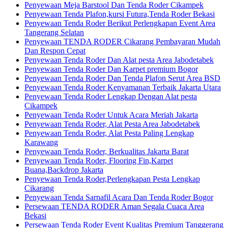
Penyewaan Meja Barstool Dan Tenda Roder Cikampek
Penyewaan Tenda Plafon,kursi Futura,Tenda Roder Bekasi
Penyewaan Tenda Roder Berikut Perlengkapan Event Area
Tangerang Selatan
Penyewaan TENDA RODER Cikarang Pembayaran Mudah
Dan Respon Cepat
Penyewaan Tenda Roder Dan Alat pesta Area Jabodetabek
Penyewaan Tenda Roder Dan Karpet premium Bogor
Penyewaan Tenda Roder Dan Tenda Plafon Serut Area BSD
Penyewaan Tenda Roder Kenyamanan Terbaik Jakarta Utara
Penyewaan Tenda Roder Lengkap Dengan Alat pesta
Cikampek
Penyewaan Tenda Roder Untuk Acara Meriah Jakarta
Penyewaan Tenda Roder, Alat Pesta Area Jabodetabek
Penyewaan Tenda Roder, Alat Pesta Paling Lengkap
Karawang
Penyewaan Tenda Roder, Berkualitas Jakarta Barat
Penyewaan Tenda Roder, Flooring Fin,Karpet
Buana,Backdrop Jakarta
Penyewaan Tenda Roder,Perlengkapan Pesta Lengkap
Cikarang
Penyewaan Tenda Sarnafil Acara Dan Tenda Roder Bogor
Persewaan TENDA RODER Aman Segala Cuaca Area
Bekasi
Persewaan Tenda Roder Event Kualitas Premium Tanggerang