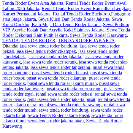
Tenda Roder Event Area Jakarta
,
Rental Tenda Roder Event Awal
Tahun 2026 Jakarta
,
Rental Tenda Roder Event Ramadhan Lengkap
Karpet Permadani Jakarta
,
Rental Tenda Roder,Backdrop,Panggung
atau Stage Jakarta
,
Sewa Kursi Dan Tenda Roder Jakarta
,
Sewa
Kursi Direktur, Kain Meja Dan Tenda Roder Jakarta
,
Sewa Podium
VIP, Acrylic Kotak Dan Acrylic Kaki Stainless Jakarta
,
Sewa Tenda
Roder Dekorasi Kain Putih Jakarta
,
Sewa Tenda Roder Karawang
,
TENDA
,
TENDA RODER
,
TENDA RODER JAKARTA
Ditandai
jasa sewa tenda roder bandung
,
jasa sewa tenda roder
bekasi
,
jasa sewa tenda roder cikampek
,
jasa sewa tenda roder
jabodetabek
,
jasa sewa tenda roder jakarta
,
jasa sewa tenda roder
karawang
,
jasa sewa tenda roder serang
,
jasa sewa tenda roder siap
setting jakarta
,
jasa sewa tenda roder tangerang
,
pusat sewa tenda
roder bandung
,
pusat sewa tenda roder bekasi
,
pusat sewa tenda
roder bogor
,
pusat sewa tenda roder cikarang
,
pusat sewa tenda
roder depok
,
pusat sewa tenda roder jakarta murah
,
pusat sewa
tenda roder karawang
,
pusat sewa tenda roder serang
,
pusat sewa
tenda roder tegal
,
rental sewa tenda roder bekasi
,
rental sewa tenda
roder depok
,
rental sewa tenda roder jakarta pusat
,
rental sewa tenda
roder jakarta utara
,
rental sewa tenda roder karawang
,
rental sewa
tenda roder murah
,
sewa tenda roder bandung
,
sewa tenda roder
jakarta barat
,
Sewa Tenda Roder Jakarta Pusat
,
sewa tenda roder
jakarta timur
,
sewa tenda roder jakarta utara
,
Sewa Tenda Roder
Karawang