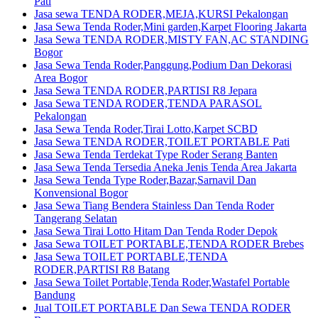
Pati
Jasa sewa TENDA RODER,MEJA,KURSI Pekalongan
Jasa Sewa Tenda Roder,Mini garden,Karpet Flooring Jakarta
Jasa Sewa TENDA RODER,MISTY FAN,AC STANDING
Bogor
Jasa Sewa Tenda Roder,Panggung,Podium Dan Dekorasi
Area Bogor
Jasa Sewa TENDA RODER,PARTISI R8 Jepara
Jasa Sewa TENDA RODER,TENDA PARASOL
Pekalongan
Jasa Sewa Tenda Roder,Tirai Lotto,Karpet SCBD
Jasa Sewa TENDA RODER,TOILET PORTABLE Pati
Jasa Sewa Tenda Terdekat Type Roder Serang Banten
Jasa Sewa Tenda Tersedia Aneka Jenis Tenda Area Jakarta
Jasa Sewa Tenda Type Roder,Bazar,Sarnavil Dan
Konvensional Bogor
Jasa Sewa Tiang Bendera Stainless Dan Tenda Roder
Tangerang Selatan
Jasa Sewa Tirai Lotto Hitam Dan Tenda Roder Depok
Jasa Sewa TOILET PORTABLE,TENDA RODER Brebes
Jasa Sewa TOILET PORTABLE,TENDA
RODER,PARTISI R8 Batang
Jasa Sewa Toilet Portable,Tenda Roder,Wastafel Portable
Bandung
Jual TOILET PORTABLE Dan Sewa TENDA RODER