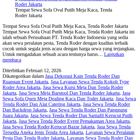
Tempat Sewa Sofa Oval Putih Meja Kaca, Tenda
Roder Jakarta
Tempat Sewa Sofa Oval Putih Meja Kaca, Tenda Roder Jakarta
Tempat Sewa Sofa Oval Putih Meja Kaca, Tenda Roder Jakarta ini
ialah sebuah Perusahaan PT. Tenda Roder Indonesia yang sedia
akan sewa peralatan pesta, Tenda Roder dengan kualitas terbaik
cocok untuk segala jenis acara dengan harga sewa yang terjangkau.
Untuk mengadakan sebuah acara tentunya harus…
Lanjutkan
Tempat
membaca
Sewa
Diterbitkan
Februari 12, 2026
Sofa
Dikategorikan dalam
Jasa Dekorasi Kain Tenda Roder Dan
Oval
Ruangan Event Jakarta
,
Jasa Layanan Sewa Tenda Kokoh Type
Putih
Roder Area Jakarta
,
Jasa Sewa Kursi Meja Dan Tenda Roder
Meja
Jakarta
,
Jasa Sewa Meja Barstool Dan Tenda Roder Jakarta
,
Jasa
Kaca,
Sewa Sofa Quen Meja Dealing Kaca Dan Toder Jakarta
,
Jasa Sewa
Tenda
Tenda Roder Dan Alat Catering Jakarta
,
Jasa Sewa Tenda Roder
Roder
Dan Backdrop Jakarta
,
Jasa Sewa Tenda Roder Dan Panggung
Jakarta
Juara Jakarta
,
Jasa Sewa Tenda Roder Dan Sarnafil Kerucut Putih
Jakarta
,
Jasa Sewa Tenda Roder Event Pemakaman Area Jakarta
,
Jasa Sewa Tenda Roder,Kerucut,Bazar Jakarta
,
Jasa Sewa Tenda
Tersedia Aneka Jenis Tenda Area Jakarta
,
Layanan Sewa Peralatan
Pesta Dan Tenda Roder Jakarta
,
Layanan Sewa Tenda Roder Dan