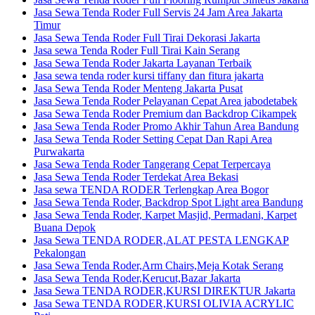
Jasa Sewa Tenda Roder Full Servis 24 Jam Area Jakarta
Timur
Jasa Sewa Tenda Roder Full Tirai Dekorasi Jakarta
Jasa sewa Tenda Roder Full Tirai Kain Serang
Jasa Sewa Tenda Roder Jakarta Layanan Terbaik
Jasa sewa tenda roder kursi tiffany dan fitura jakarta
Jasa Sewa Tenda Roder Menteng Jakarta Pusat
Jasa Sewa Tenda Roder Pelayanan Cepat Area jabodetabek
Jasa Sewa Tenda Roder Premium dan Backdrop Cikampek
Jasa Sewa Tenda Roder Promo Akhir Tahun Area Bandung
Jasa Sewa Tenda Roder Setting Cepat Dan Rapi Area
Purwakarta
Jasa Sewa Tenda Roder Tangerang Cepat Terpercaya
Jasa Sewa Tenda Roder Terdekat Area Bekasi
Jasa sewa TENDA RODER Terlengkap Area Bogor
Jasa Sewa Tenda Roder, Backdrop Spot Light area Bandung
Jasa Sewa Tenda Roder, Karpet Masjid, Permadani, Karpet
Buana Depok
Jasa Sewa TENDA RODER,ALAT PESTA LENGKAP
Pekalongan
Jasa Sewa Tenda Roder,Arm Chairs,Meja Kotak Serang
Jasa Sewa Tenda Roder,Kerucut,Bazar Jakarta
Jasa Sewa TENDA RODER,KURSI DIREKTUR Jakarta
Jasa Sewa TENDA RODER,KURSI OLIVIA ACRYLIC