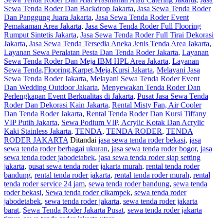
Sewa Tenda Roder Dan Backdrop Jakarta
,
Jasa Sewa Tenda Roder
Dan Panggung Juara Jakarta
,
Jasa Sewa Tenda Roder Event
Pemakaman Area Jakarta
,
Jasa Sewa Tenda Roder Full Flooring
Rumput Sintetis Jakarta
,
Jasa Sewa Tenda Roder Full Tirai Dekorasi
Jakarta
,
Jasa Sewa Tenda Tersedia Aneka Jenis Tenda Area Jakarta
,
Layanan Sewa Peralatan Pesta Dan Tenda Roder Jakarta
,
Layanan
Sewa Tenda Roder Dan Meja IBM HPL Area Jakarta
,
Layanan
Sewa Tenda,Flooring,Karpet,Meja,Kursi Jakarta
,
Melayani Jasa
Sewa Tenda Roder Jakarta
,
Melayani Sewa Tenda Roder Event
Dan Wedding Outdoor Jakarta
,
Menyewakan Tenda Roder Dan
Perlengkapan Event Berkualitas di Jakarta
,
Pusat Jasa Sewa Tenda
Roder Dan Dekorasi Kain Jakarta
,
Rental Misty Fan, Air Cooler
Dan Tenda Roder Jakarta
,
Rental Tenda Roder Dan Kursi Tiffany
VIP Putih Jakarta
,
Sewa Podium VIP, Acrylic Kotak Dan Acrylic
Kaki Stainless Jakarta
,
TENDA
,
TENDA RODER
,
TENDA
RODER JAKARTA
Ditandai
jasa sewa tenda roder bekasi
,
jasa
sewa tenda roder berbagai ukuran
,
jasa sewa tenda roder bogor
,
jasa
sewa tenda roder jabodetabek
,
jasa sewa tenda roder siap setting
jakarta
,
pusat sewa tenda roder jakarta murah
,
rental tenda roder
bandung
,
rental tenda roder jakarta
,
rental tenda roder murah
,
rental
tenda roder service 24 jam
,
sewa tenda roder bandung
,
sewa tenda
roder bekasi
,
Sewa tenda roder cikampek
,
sewa tenda roder
jabodetabek
,
sewa tenda roder jakarta
,
sewa tenda roder jakarta
barat
,
Sewa Tenda Roder Jakarta Pusat
,
sewa tenda roder jakarta