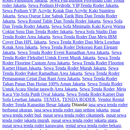
Roder,Panggung Jakarta
,
Sewa Pita,gunting Peresmian Dan Tenda
roder Jakarta
,
Sewa Podium Hydrolic VIP,Tenda Roder Jakarta
,
Sewa Podium VIP, Acrylic Kotak Dan Acrylic Kaki Stainless
Jakarta
,
Sewa Queue Line Sabuk Tarik Biru Dan Tenda Roder
Jakarta
,
Sewa Round Table Dan Tenda Roder Jakarta
,
Sewa Sofa
Dan Tenda Roder Jakarta
,
Sewa Sofa Minimalis Kaki Kayu Warna
Coklat Susu Dan Tenda Roder Jakarta
,
Sewa Sofa Studio Dan
Tenda Roder Area Jakarta
,
Sewa Tenda Roder Dan Meja IBM
Cover Dan HPL Jakarta
,
Sewa Tenda Roder Dan Meja Lesehan
Kotak Area Jakarta
,
Sewa Tenda Roder Dekorasi Rapi Elegant
Jakarta
,
Sewa Tenda Roder Event Ramadhan Area Jakarta
,
Sewa
Tenda Roder Fleksibel Untuk Event Musik Jakarta
,
Sewa Tenda
Roder Flooring Custom Area Jakarta
,
Sewa Tenda Roder Flooring
Karpet Hitam Jakarta
,
Sewa Tenda Roder Murah Jakarta
,
Sewa
Tenda Roder Paket Ramadhan Area Jakarta
,
Sewa Tenda Roder
Pemasangan Cepat Dan Rapi Area Jakarta
,
Sewa Tenda Roder
Tahan Panas Dan Hujan 100% Aman Jakarta
,
Sewa Tenda Roder
Untuk Acara Sholat tarawih Area Jakarta
,
Sewa Tenda Roder, Meja
Kaca Vip,Sofa Putih Oval Jakarta
,
Sewa Tenda Roder,Karpet Dan
Sofa Lesehan Jakarta
,
TENDA
,
TENDA RODER
,
Vendor Rental
Roder Tenda Kapasitas Besar Jakarta
Ditandai
jasa sewa tenda roder
berbagai ukuran
,
jasa sewa tenda roder siap setting jakarta
,
pusat
sewa tenda roder bsd
,
pusat sewa tenda roder cikampek
,
pusat sewa
tenda roder jakarta murah
,
pusat sewa tenda roder jakarta utara
,
pusat sewa tenda roder karawang
,
rental sewa tenda roder bekasi
,