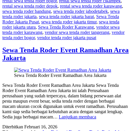
rental sewa tenda roder bogor
,
rental sewa tenda roder cikampek
,
rental sewa tenda roder depok
,
rental sewa tenda roder karawang
,
sewa tenda roder bandung
,
sewa tenda roder jabodetabek
,
sewa
tenda roder jakarta
,
sewa tenda roder jakarta barat
,
Sewa Tenda
Roder Jakarta Pusat
,
sewa tenda roder jakarta timur
,
sewa tenda
roder jakarta utara
,
Sewa Tenda Roder Karawang
,
vendor sewa
tenda roder karawang
,
vendor sewa tenda roder tangerang
,
vendor
tenda roder bogor
,
vendor tenda roder jakarta pusat
Sewa Tenda Roder Event Ramadhan Area
Jakarta
Sewa Tenda Roder Event Ramadhan Area Jakarta
Sewa Tenda Roder Event Ramadhan Area Jakarta Sewa Tenda
Roder Event Ramadhan Area Jakarta ini ialah Perusahaan
perusahaan yang sudah terpercaya, dalam bidang persewaan alat
pesta maupun event besar, sedia tenda roder dengan berbagai
macam ukuran cocok digunakan untuk event ramadhan. Perusahaan
kami siap sedia berbagai kebutuhan acara dengan sangat lengkap.
Sewa
Sedia juga berbagai macam…
Lanjutkan membaca
Tenda
Diterbitkan
Februari 16, 2026
Roder