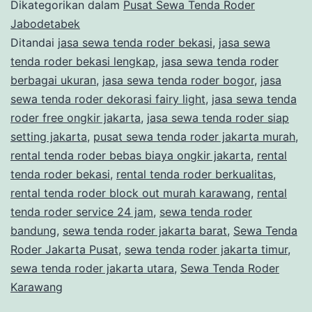
TERBAIK
Dikategorikan dalam
Pusat Sewa Tenda Roder
SEWA
Jabodetabek
Ditandai
jasa sewa tenda roder bekasi
,
jasa sewa
TENDA
tenda roder bekasi lengkap
,
jasa sewa tenda roder
RODER
berbagai ukuran
,
jasa sewa tenda roder bogor
,
jasa
LENGKAP
sewa tenda roder dekorasi fairy light
,
jasa sewa tenda
roder free ongkir jakarta
DI
,
jasa sewa tenda roder siap
setting jakarta
,
pusat sewa tenda roder jakarta murah
,
JAKARTA
rental tenda roder bebas biaya ongkir jakarta
,
rental
tenda roder bekasi
,
rental tenda roder berkualitas
,
rental tenda roder block out murah karawang
,
rental
tenda roder service 24 jam
,
sewa tenda roder
bandung
,
sewa tenda roder jakarta barat
,
Sewa Tenda
Roder Jakarta Pusat
,
sewa tenda roder jakarta timur
,
sewa tenda roder jakarta utara
,
Sewa Tenda Roder
Karawang