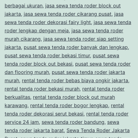
T
berbagai ukuran
,
jasa sewa tenda roder block out
W
jakarta
,
jasa sewa tenda roder cikarang pusat
,
jasa
sewa tenda roder dekorasi fairy light
,
jasa sewa tenda
roder lengkap dengan meja
,
jasa sewa tenda roder
murah cikarang
,
jasa sewa tenda roder siap setting
jakarta
,
pusat sewa tenda roder banyak dan lengkap
,
pusat sewa tenda roder bekasi timur
,
pusat sewa
tenda roder block out bekasi
,
pusat sewa tenda roder
dan flooring murah
,
pusat sewa tenda roder jakarta
murah
,
rental tenda roder bebas biaya ongkir jakarta
,
rental tenda roder bekasi murah
,
rental tenda roder
berkualitas
,
rental tenda roder block out murah
karawang
,
rental tenda roder bogor lengkap
,
rental
tenda roder dekorasi serut bekasi
,
rental tenda roder
service 24 jam
,
sewa tenda roder bandung
,
sewa
tenda roder jakarta barat
,
Sewa Tenda Roder Jakarta