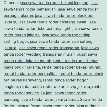
Ditandai
jasa sewa tenda roder bekasi lengkap
,
jasa
RODER
sewa tenda roder bentangan
,
jasa sewa tenda roder
HARIAN
berbagai ukuran
,
jasa sewa tenda roder block out
JAKARTA
jakarta
,
jasa sewa tenda roder cikarang pusat
,
jasa
sewa tenda roder dekorasi fairy light
,
jasa sewa tenda
roder murah jakarta
,
jasa sewa tenda roder siap
setting bogor
,
jasa sewa tenda roder siap setting
jakarta
,
jasa sewa tenda roder transparan
,
jasa sewa
tenda roder wedding transparan murah
,
pusat sewa
tenda roder jakarta murah
,
rental tenda roder bebas
biaya ongkir jakarta
,
rental tenda roder bekasi murah
,
rental tenda roder berkualitas
,
rental tenda roder block
out murah karawang
,
rental tenda roder bogor
lengkap
,
rental tenda roder dekorasi vip jakarta
,
rental
tenda roder service 24 jam
,
sewa tenda roder
bandung
,
sewa tenda roder jakarta barat
,
Sewa Tenda
Roder Jakarta Pusat
,
sewa tenda roder jakarta timur
,