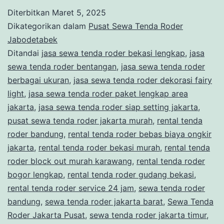
TEN
Diterbitkan
Maret 5, 2025
ROD
Dikategorikan dalam
Pusat Sewa Tenda Roder
BER
Jabodetabek
Ditandai
jasa sewa tenda roder bekasi lengkap
,
jasa
LIG
sewa tenda roder bentangan
,
jasa sewa tenda roder
DEK
berbagai ukuran
,
jasa sewa tenda roder dekorasi fairy
DAN
light
,
jasa sewa tenda roder paket lengkap area
jakarta
,
jasa sewa tenda roder siap setting jakarta
,
FLO
pusat sewa tenda roder jakarta murah
,
rental tenda
DI
roder bandung
,
rental tenda roder bebas biaya ongkir
JAK
jakarta
,
rental tenda roder bekasi murah
,
rental tenda
roder block out murah karawang
,
rental tenda roder
bogor lengkap
,
rental tenda roder gudang bekasi
,
rental tenda roder service 24 jam
,
sewa tenda roder
bandung
,
sewa tenda roder jakarta barat
,
Sewa Tenda
Roder Jakarta Pusat
,
sewa tenda roder jakarta timur
,