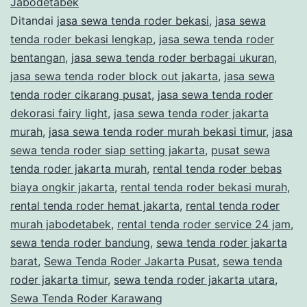
WISATA
Jabodetabek
Ditandai
jasa sewa tenda roder bekasi
,
jasa sewa
TAMBUN
tenda roder bekasi lengkap
,
jasa sewa tenda roder
BEKASI
bentangan
,
jasa sewa tenda roder berbagai ukuran
,
jasa sewa tenda roder block out jakarta
,
jasa sewa
tenda roder cikarang pusat
,
jasa sewa tenda roder
dekorasi fairy light
,
jasa sewa tenda roder jakarta
murah
,
jasa sewa tenda roder murah bekasi timur
,
jasa
sewa tenda roder siap setting jakarta
,
pusat sewa
tenda roder jakarta murah
,
rental tenda roder bebas
biaya ongkir jakarta
,
rental tenda roder bekasi murah
,
rental tenda roder hemat jakarta
,
rental tenda roder
murah jabodetabek
,
rental tenda roder service 24 jam
,
sewa tenda roder bandung
,
sewa tenda roder jakarta
barat
,
Sewa Tenda Roder Jakarta Pusat
,
sewa tenda
roder jakarta timur
,
sewa tenda roder jakarta utara
,
Sewa Tenda Roder Karawang