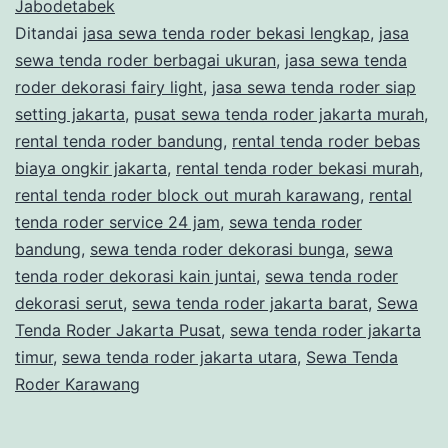
KAIN
Jabodetabek
Ditandai
jasa sewa tenda roder bekasi lengkap
,
jasa
JUNTAI
sewa tenda roder berbagai ukuran
,
jasa sewa tenda
DAN
roder dekorasi fairy light
,
jasa sewa tenda roder siap
BUNGA
setting jakarta
,
pusat sewa tenda roder jakarta murah
,
rental tenda roder bandung
,
rental tenda roder bebas
DI
biaya ongkir jakarta
,
rental tenda roder bekasi murah
,
JAKARTA
rental tenda roder block out murah karawang
,
rental
tenda roder service 24 jam
,
sewa tenda roder
bandung
,
sewa tenda roder dekorasi bunga
,
sewa
tenda roder dekorasi kain juntai
,
sewa tenda roder
dekorasi serut
,
sewa tenda roder jakarta barat
,
Sewa
Tenda Roder Jakarta Pusat
,
sewa tenda roder jakarta
timur
,
sewa tenda roder jakarta utara
,
Sewa Tenda
Roder Karawang