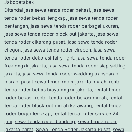
RODER
Jabodetabek
Ditandai
jasa sewa tenda roder bekasi
,
jasa sewa
KOKOH
tenda roder bekasi lengkap
,
jasa sewa tenda roder
DI
bentangan
,
jasa sewa tenda roder berbagai ukuran
,
JAKARTA
jasa sewa tenda roder block out jakarta
,
jasa sewa
tenda roder cikarang pusat
,
jasa sewa tenda roder
cilegon
,
jasa sewa tenda roder cirebon
,
jasa sewa
tenda roder dekorasi fairy light
,
jasa sewa tenda roder
free ongkir jakarta
,
jasa sewa tenda roder siap setting
jakarta
,
jasa sewa tenda roder wedding transparan
murah
,
pusat sewa tenda roder jakarta murah
,
rental
tenda roder bebas biaya ongkir jakarta
,
rental tenda
roder bekasi
,
rental tenda roder bekasi murah
,
rental
tenda roder block out murah karawang
,
rental tenda
roder bogor lengkap
,
rental tenda roder service 24
jam
,
sewa tenda roder bandung
,
sewa tenda roder
jakarta barat
,
Sewa Tenda Roder Jakarta Pusat
,
sewa