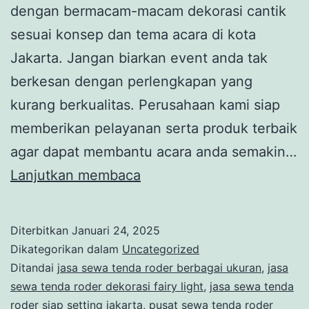
dengan bermacam-macam dekorasi cantik
sesuai konsep dan tema acara di kota
Jakarta. Jangan biarkan event anda tak
berkesan dengan perlengkapan yang
kurang berkualitas. Perusahaan kami siap
memberikan pelayanan serta produk terbaik
agar dapat membantu acara anda semakin…
MELAYANI
Lanjutkan membaca
JASA
SEWA
Diterbitkan
Januari 24, 2025
TENDA
Dikategorikan dalam
Uncategorized
RODER
Ditandai
jasa sewa tenda roder berbagai ukuran
,
jasa
sewa tenda roder dekorasi fairy light
,
jasa sewa tenda
DEKORASI
roder siap setting jakarta
,
pusat sewa tenda roder