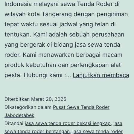
Indonesia melayani sewa Tenda Roder di
wilayah kota Tangerang dengan pengiriman
tepat waktu sesuai jadwal yang telah di
tentukan. Kami adalah sebuah perusahaan
yang bergerak di bidang jasa sewa tenda
roder. Kami menawarkan berbagai macam
produk kebutuhan dan perlengkapan alat
M
pesta. Hubungi kami :…
Lanjutkan membaca
S
T
Diterbitkan
Maret 20, 2025
R
Dikategorikan dalam
Pusat Sewa Tenda Roder
T
Jabodetabek
Ditandai
jasa sewa tenda roder bekasi lengkap
,
jasa
P
sewa tenda roder bentangan
,
jasa sewa tenda roder