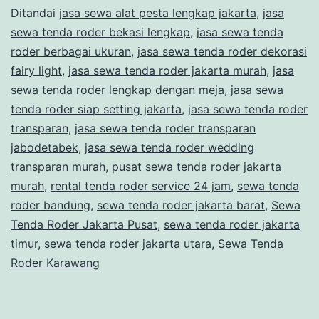
Ditandai
jasa sewa alat pesta lengkap jakarta
,
jasa
ACARA
sewa tenda roder bekasi lengkap
,
jasa sewa tenda
PESTA
roder berbagai ukuran
,
jasa sewa tenda roder dekorasi
PERNIKAHAN
fairy light
,
jasa sewa tenda roder jakarta murah
,
jasa
sewa tenda roder lengkap dengan meja
DI
,
jasa sewa
tenda roder siap setting jakarta
,
jasa sewa tenda roder
JAKARTA
transparan
,
jasa sewa tenda roder transparan
jabodetabek
,
jasa sewa tenda roder wedding
transparan murah
,
pusat sewa tenda roder jakarta
murah
,
rental tenda roder service 24 jam
,
sewa tenda
roder bandung
,
sewa tenda roder jakarta barat
,
Sewa
Tenda Roder Jakarta Pusat
,
sewa tenda roder jakarta
timur
,
sewa tenda roder jakarta utara
,
Sewa Tenda
Roder Karawang