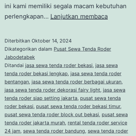
ini kami memiliki segala macam kebutuhan
SEWA
perlengkapan…
Lanjutkan membaca
SOFA
LESEHAN
Diterbitkan
Oktober 14, 2024
DAN
Dikategorikan dalam
Pusat Sewa Tenda Roder
TENDA
Jabodetabek
Ditandai
jasa sewa tenda roder bekasi
,
jasa sewa
RODER
tenda roder bekasi lengkap
,
jasa sewa tenda roder
PUTIH
bentangan
,
jasa sewa tenda roder berbagai ukuran
,
AREA
jasa sewa tenda roder dekorasi fairy light
,
jasa sewa
tenda roder siap setting jakarta
,
pusat sewa tenda
JAKARTA
roder bekasi
,
pusat sewa tenda roder bekasi timur
,
pusat sewa tenda roder block out bekasi
,
pusat sewa
tenda roder jakarta murah
,
rental tenda roder service
24 jam
,
sewa tenda roder bandung
,
sewa tenda roder