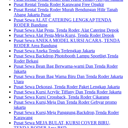
Pusat Rental Tenda Roder Karawang Free Ongkir
Pusat Rental Tenda Roder Murah Bendungan Hilir Tanah
Abang Jakarta Pusat
Pusat Sewa ALAT CATERING LENGKAP,TENDA
RODER Bandung
Pusat Sewa Alat Pesta, Tenda Roder, Alat Catering Depok
Pusat Sewa Alat Pesta,Meja,Kursi, Tenda Roder Depok
Pusat Sewa ANEKA MODEL KURSI ACARA, TENDA
RODER Area Bandung
Pusat Sewa Aneka Tenda Terlengkap Jakarta
Pusat Sewa Backdrop Photobooth Lampu Sportligt,Tenda
Roder Bekasi
Pusat Sewa Bean Bag Berwarna-warni Dan Tenda Roder
Jakarta
Pusat Sewa Bean Bag Warna Biru Dan Tenda Roder Jakarta
Utara
Pusat Sewa Dekorasi, Tenda Roder Paket Lengkap Jakarta
Pusat Sewa Kursi Acrylic Tiffany Dan Tenda Roder Jakarta
Pusat Sewa Kursi Crossback, Tenda Roder Cikarang
Pusat Sewa Kursi,Meja Dan Tenda Roder Gebyar promo
jakarta
Pusat Sewa Kursi,Meja Panggung,Backdrop,Tenda Roder
Karawang
Pusat Sewa MEJA BULAT, KURSI COVER BIRU,
TENDA RODER Area BSD