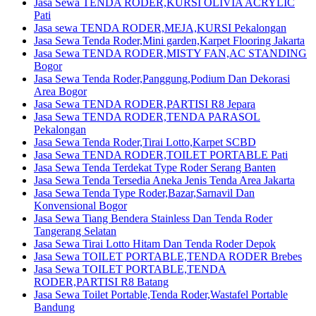
Jasa Sewa TENDA RODER,KURSI OLIVIA ACRYLIC
Pati
Jasa sewa TENDA RODER,MEJA,KURSI Pekalongan
Jasa Sewa Tenda Roder,Mini garden,Karpet Flooring Jakarta
Jasa Sewa TENDA RODER,MISTY FAN,AC STANDING
Bogor
Jasa Sewa Tenda Roder,Panggung,Podium Dan Dekorasi
Area Bogor
Jasa Sewa TENDA RODER,PARTISI R8 Jepara
Jasa Sewa TENDA RODER,TENDA PARASOL
Pekalongan
Jasa Sewa Tenda Roder,Tirai Lotto,Karpet SCBD
Jasa Sewa TENDA RODER,TOILET PORTABLE Pati
Jasa Sewa Tenda Terdekat Type Roder Serang Banten
Jasa Sewa Tenda Tersedia Aneka Jenis Tenda Area Jakarta
Jasa Sewa Tenda Type Roder,Bazar,Sarnavil Dan
Konvensional Bogor
Jasa Sewa Tiang Bendera Stainless Dan Tenda Roder
Tangerang Selatan
Jasa Sewa Tirai Lotto Hitam Dan Tenda Roder Depok
Jasa Sewa TOILET PORTABLE,TENDA RODER Brebes
Jasa Sewa TOILET PORTABLE,TENDA
RODER,PARTISI R8 Batang
Jasa Sewa Toilet Portable,Tenda Roder,Wastafel Portable
Bandung