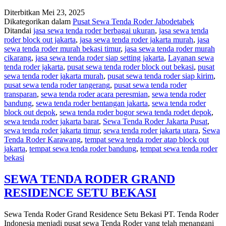
TENDA
Diterbitkan
Mei 23, 2025
MODEL
Dikategorikan dalam
Pusat Sewa Tenda Roder Jabodetabek
RODER
Ditandai
jasa sewa tenda roder berbagai ukuran
,
jasa sewa tenda
DI
roder block out jakarta
,
jasa sewa tenda roder jakarta murah
,
jasa
TANGERANG
sewa tenda roder murah bekasi timur
,
jasa sewa tenda roder murah
BULANAN
cikarang
,
jasa sewa tenda roder siap setting jakarta
,
Layanan sewa
tenda roder jakarta
,
pusat sewa tenda roder block out bekasi
,
pusat
sewa tenda roder jakarta murah
,
pusat sewa tenda roder siap kirim
,
pusat sewa tenda roder tangerang
,
pusat sewa tenda roder
transparan
,
sewa tenda roder acara peresmian
,
sewa tenda roder
bandung
,
sewa tenda roder bentangan jakarta
,
sewa tenda roder
block out depok
,
sewa tenda roder bogor sewa tenda rodet depok
,
sewa tenda roder jakarta barat
,
Sewa Tenda Roder Jakarta Pusat
,
sewa tenda roder jakarta timur
,
sewa tenda roder jakarta utara
,
Sewa
Tenda Roder Karawang
,
tempat sewa tenda roder atap block out
jakarta
,
tempat sewa tenda roder bandung
,
tempat sewa tenda roder
bekasi
SEWA TENDA RODER GRAND
RESIDENCE SETU BEKASI
Sewa Tenda Roder Grand Residence Setu Bekasi PT. Tenda Roder
Indonesia menjadi pusat sewa Tenda Roder yang telah menangani