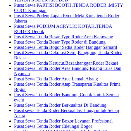
Pusat Sewa PARTISI BOOTH,TENDA RODER ,MISTY
COOL Kuningan
Pusat Sewa Perlengkapan Event Meja,Kursi,tenda Roder
Jakarta
Pusat Sewa PODIUM ACRYLIC KOTAK,TENDA
RODER Depok
Pusat Sewa Tenda Besar Type Roder Area Karawang
Pusat Sewa Tenda Besar Type Roder di Bandung
Pusat Sewa Tenda Bogor Sedia Roder,Hanggar,Sarnafil
Pusat Sewa Tenda Dekorasi Serut,Panggung,Tenda Roder
Bekasi
Pusat Sewa Tenda Kerucut,Bazar,hanggar,Roder Bekasi
Pusat Sewa Tenda Roder Area Bandung Ruang Luas Dan
Nyaman
Pusat Sewa Tenda Roder Area Lemah Abang
Pusat Sewa Tenda Roder Atap Transparan Kualitas Prima
Bogor
Pusat Sewa Tenda Roder Bandung Cocok Untuk Semua
event
Pusat Sewa Tenda Roder Berkualitas Di Bandung
Pusat sewa Tenda Roder Berkualitas Tinggi untuk Setiap
Acara
Pusat Sewa Tenda Roder Bogor Layanan Profesional
Pusat Sewa Tenda Roder Cileungsi Bogor