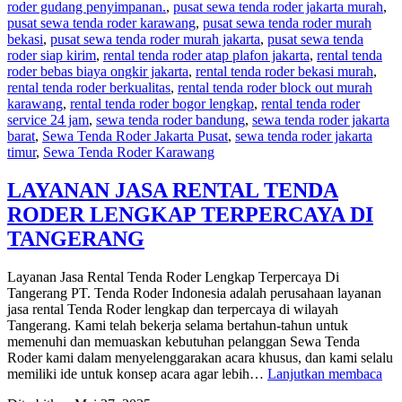
roder gudang penyimpanan.
,
pusat sewa tenda roder jakarta murah
,
pusat sewa tenda roder karawang
,
pusat sewa tenda roder murah
bekasi
,
pusat sewa tenda roder murah jakarta
,
pusat sewa tenda
roder siap kirim
,
rental tenda roder atap plafon jakarta
,
rental tenda
roder bebas biaya ongkir jakarta
,
rental tenda roder bekasi murah
,
rental tenda roder berkualitas
,
rental tenda roder block out murah
karawang
,
rental tenda roder bogor lengkap
,
rental tenda roder
service 24 jam
,
sewa tenda roder bandung
,
sewa tenda roder jakarta
barat
,
Sewa Tenda Roder Jakarta Pusat
,
sewa tenda roder jakarta
timur
,
Sewa Tenda Roder Karawang
LAYANAN JASA RENTAL TENDA
RODER LENGKAP TERPERCAYA DI
TANGERANG
Layanan Jasa Rental Tenda Roder Lengkap Terpercaya Di
Tangerang PT. Tenda Roder Indonesia adalah perusahaan layanan
jasa rental Tenda Roder lengkap dan terpercaya di wilayah
Tangerang. Kami telah bekerja selama bertahun-tahun untuk
memenuhi dan memuaskan kebutuhan pelanggan Sewa Tenda
Roder kami dalam menyelenggarakan acara khusus, dan kami selalu
LA
memiliki ide untuk konsep acara agar lebih…
Lanjutkan membaca
JA