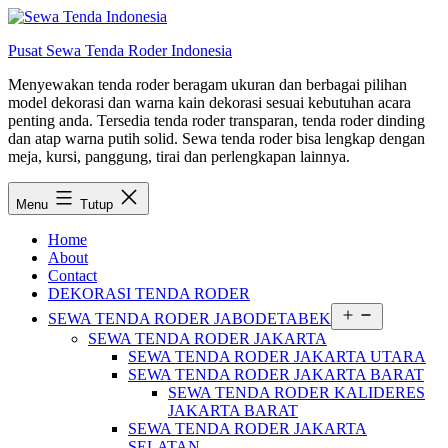
Lewati
ke
Pusat Sewa Tenda Roder Indonesia
konten
Menyewakan tenda roder beragam ukuran dan berbagai pilihan
model dekorasi dan warna kain dekorasi sesuai kebutuhan acara
penting anda. Tersedia tenda roder transparan, tenda roder dinding
dan atap warna putih solid. Sewa tenda roder bisa lengkap dengan
meja, kursi, panggung, tirai dan perlengkapan lainnya.
Menu
Tutup
Home
About
Contact
DEKORASI TENDA RODER
Buka
SEWA TENDA RODER JABODETABEK
menu
SEWA TENDA RODER JAKARTA
SEWA TENDA RODER JAKARTA UTARA
SEWA TENDA RODER JAKARTA BARAT
SEWA TENDA RODER KALIDERES
JAKARTA BARAT
SEWA TENDA RODER JAKARTA
SELATAN