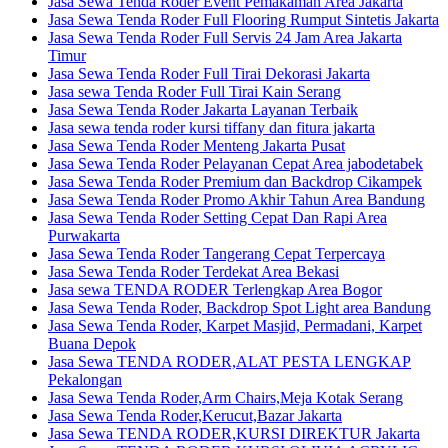
Jasa Sewa Tenda Roder Event Pemakaman Area Jakarta
Jasa Sewa Tenda Roder Full Flooring Rumput Sintetis Jakarta
Jasa Sewa Tenda Roder Full Servis 24 Jam Area Jakarta
Timur
Jasa Sewa Tenda Roder Full Tirai Dekorasi Jakarta
Jasa sewa Tenda Roder Full Tirai Kain Serang
Jasa Sewa Tenda Roder Jakarta Layanan Terbaik
Jasa sewa tenda roder kursi tiffany dan fitura jakarta
Jasa Sewa Tenda Roder Menteng Jakarta Pusat
Jasa Sewa Tenda Roder Pelayanan Cepat Area jabodetabek
Jasa Sewa Tenda Roder Premium dan Backdrop Cikampek
Jasa Sewa Tenda Roder Promo Akhir Tahun Area Bandung
Jasa Sewa Tenda Roder Setting Cepat Dan Rapi Area
Purwakarta
Jasa Sewa Tenda Roder Tangerang Cepat Terpercaya
Jasa Sewa Tenda Roder Terdekat Area Bekasi
Jasa sewa TENDA RODER Terlengkap Area Bogor
Jasa Sewa Tenda Roder, Backdrop Spot Light area Bandung
Jasa Sewa Tenda Roder, Karpet Masjid, Permadani, Karpet
Buana Depok
Jasa Sewa TENDA RODER,ALAT PESTA LENGKAP
Pekalongan
Jasa Sewa Tenda Roder,Arm Chairs,Meja Kotak Serang
Jasa Sewa Tenda Roder,Kerucut,Bazar Jakarta
Jasa Sewa TENDA RODER,KURSI DIREKTUR Jakarta