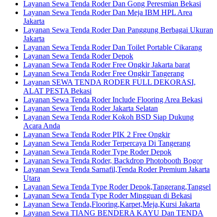
Layanan Sewa Tenda Roder Dan Gong Peresmian Bekasi
Layanan Sewa Tenda Roder Dan Meja IBM HPL Area
Jakarta
Layanan Sewa Tenda Roder Dan Panggung Berbagai Ukuran
Jakarta
Layanan Sewa Tenda Roder Dan Toilet Portable Cikarang
Layanan Sewa Tenda Roder Depok
Layanan Sewa Tenda Roder Free Ongkir Jakarta barat
Layanan Sewa Tenda Roder Free Ongkir Tangerang
Layanan SEWA TENDA RODER FULL DEKORASI,
ALAT PESTA Bekasi
Layanan Sewa Tenda Roder Include Flooring Area Bekasi
Layanan Sewa Tenda Roder Jakarta Selatan
Layanan Sewa Tenda Roder Kokoh BSD Siap Dukung
Acara Anda
Layanan Sewa Tenda Roder PIK 2 Free Ongkir
Layanan Sewa Tenda Roder Terpercaya Di Tangerang
Layanan Sewa Tenda Roder Type Roder Depok
Layanan Sewa Tenda Roder, Backdrop Photobooth Bogor
Layanan Sewa Tenda Sarnafil,Tenda Roder Premium Jakarta
Utara
Layanan Sewa Tenda Type Roder Depok,Tangerang,Tangsel
Layanan Sewa Tenda Type Roder Mingguan di Bekasi
Layanan Sewa Tenda,Flooring,Karpet,Meja,Kursi Jakarta
Layanan Sewa TIANG BENDERA KAYU Dan TENDA