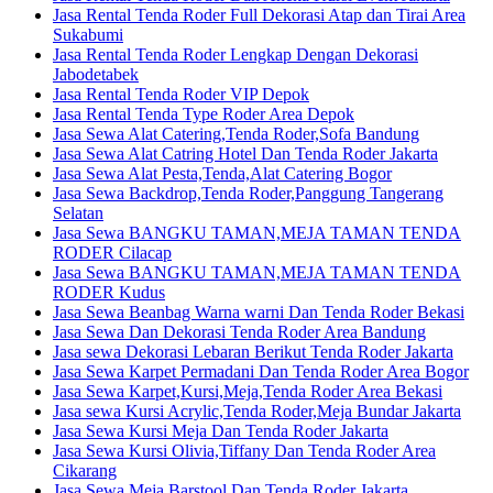
Jasa Rental Tenda Roder Full Dekorasi Atap dan Tirai Area
Sukabumi
Jasa Rental Tenda Roder Lengkap Dengan Dekorasi
Jabodetabek
Jasa Rental Tenda Roder VIP Depok
Jasa Rental Tenda Type Roder Area Depok
Jasa Sewa Alat Catering,Tenda Roder,Sofa Bandung
Jasa Sewa Alat Catring Hotel Dan Tenda Roder Jakarta
Jasa Sewa Alat Pesta,Tenda,Alat Catering Bogor
Jasa Sewa Backdrop,Tenda Roder,Panggung Tangerang
Selatan
Jasa Sewa BANGKU TAMAN,MEJA TAMAN TENDA
RODER Cilacap
Jasa Sewa BANGKU TAMAN,MEJA TAMAN TENDA
RODER Kudus
Jasa Sewa Beanbag Warna warni Dan Tenda Roder Bekasi
Jasa Sewa Dan Dekorasi Tenda Roder Area Bandung
Jasa sewa Dekorasi Lebaran Berikut Tenda Roder Jakarta
Jasa Sewa Karpet Permadani Dan Tenda Roder Area Bogor
Jasa Sewa Karpet,Kursi,Meja,Tenda Roder Area Bekasi
Jasa sewa Kursi Acrylic,Tenda Roder,Meja Bundar Jakarta
Jasa Sewa Kursi Meja Dan Tenda Roder Jakarta
Jasa Sewa Kursi Olivia,Tiffany Dan Tenda Roder Area
Cikarang
Jasa Sewa Meja Barstool Dan Tenda Roder Jakarta