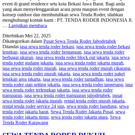
event di grand residence setu kota Bekasi Jawa Barat. Bagi anda
yang akan menyelenggarakan acara pesta maupun event dengan
konsep outdoor dan membutuhkan sewa Tenda Roder, silahkan
menghubungi kontak kami : PT. TENDA RODER INDONESIA Jl.
SEWA
…
Lanjutkan membaca
TENDA
Diterbitkan
Mei 22, 2025
RODER
Dikategorikan dalam
Pusat Sewa Tenda Roder Jabodetabek
GRAND
Ditandai
jasa sewa tenda roder bekasi
,
jasa sewa tenda roder bekasi
RESIDENCE
lengkap
,
jasa sewa tenda roder bentangan
,
jasa sewa tenda roder
SETU
berbagai ukuran
,
jasa sewa tenda roder block out jakarta
,
jasa sewa
BEKASI
tenda roder gudang jakarta
,
jasa sewa tenda roder jakarta murah
,
jasa sewa tenda roder murah
,
jasa sewa tenda roder murah cikarang
,
jasa sewa tenda roder murah jakarta
,
jasa sewa tenda roder paket
lengkap area jakarta
,
jasa sewa tenda roder ramadhan
,
jasa sewa
tenda roder siap setting jakarta
,
jasa sewa tenda roder tangerang
,
jasa
sewa tenda roder terlengkap jakarta
,
jasa sewa tenda roder
transparan
,
jasa sewa tenda roder transparan jabodetabek
,
pusat
sewa tenda roder jakarta murah
,
rental tenda roder murah jakarta
,
rental tenda roder service 24 jam
,
sewa tenda roder bandung
,
sewa
tenda roder jakarta barat
,
Sewa Tenda Roder Jakarta Pusat
,
sewa
tenda roder jakarta timur
,
sewa tenda roder jakarta utara
,
Sewa
Tenda Roder Karawang