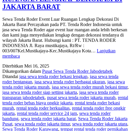
JAKARTA BARAT
Sewa Tenda Roder Event Luar Ruangan Lengkap Dekorasi Di
Jakarta Barat Percayakan pada PT. Tenda Roder Indonesia untuk
jasa sewa Tenda Roder agar event luar ruangan anda lebih berkesan
dan kami juga menyediakan lengkap dengan dekorasi tendanya di
wilayah Jakarta Barat. Hubungi kami : PT. TENDA RODER
INDONESIA Jl. Raya mustikajaya, Rt/Rw :
003/007Kel.Mustikajaya-Kec.Mustikajaya Kota…
Lanjutkan
SEWA
membaca
TENDA
Diterbitkan
Mei 16, 2025
RODER
Dikategorikan dalam
Pusat Sewa Tenda Roder Jabodetabek
EVENT
Ditandai
jasa sewa tenda roder bekasi lengkap
,
jasa sewa tenda
LUAR
roder bentangan
,
jasa sewa tenda roder berbagai ukuran
,
jasa sewa
RUANGAN
tenda roder jakarta murah
,
jasa sewa tenda roder murah bekasi timur
,
LENGKAP
jasa sewa tenda roder siap setting jakarta
,
jasa sewa tenda roder
DEKORASI
transparan jabodetabek
,
pusat sewa tenda roder jakarta murah
,
rental
DI
tenda roder bebas biaya ongkir jakarta
,
rental tenda roder bekasi
JAKARTA
murah
,
rental tenda roder berkualitas
,
rental tenda roder free ongkir
BARAT
jakarta
,
rental tenda roder service 24 jam
,
sewa tenda roder
bandung
,
sewa tenda roder jakarta barat
,
Sewa Tenda Roder Jakarta
Pusat
,
sewa tenda roder jakarta timur
,
sewa tenda roder jakarta utara
,
Sewa Tenda Roder Karawang
,
tempat rental tenda roder pernikahan