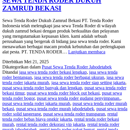
SEWA TENDA RODER DUKUH
ZAMRUD BEKASI
Sewa Tenda Roder Dukuh Zamrud Bekasi PT. Tenda Roder
Indonesia telah melengkapi jasa sewa Tenda Roder di wilayah
dukuh zamrud bekasi dengan produk berkualitas dan pelayanan
yang mengutamakan kepuasan klien. kami adalah sebuah
perusahaan yang bergerak di bidang jasa sewa tenda roder. Kami
menawarkan berbagai macam produk kebutuhan dan perlengkapan
SEWA
alat pesta. PT. TENDA RODER…
Lanjutkan membaca
TENDA
Diterbitkan
Mei 21, 2025
RODER
Dikategorikan dalam
Pusat Sewa Tenda Roder Jabodetabek
DUKUH
Ditandai
jasa sewa tenda roder bekasi lengkap
,
jasa sewa tenda
ZAMRUD
roder bentangan
,
jasa sewa tenda roder berbagai ukuran
,
jasa sewa
BEKASI
tenda roder jakarta murah
,
jasa sewa tenda roder siap setting jakarta
,
pusat sewa tenda roder banyak dan lengkap
,
pusat sewa tenda roder
bekasi timur
,
pusat sewa tenda roder block out bekasi
,
pusat sewa
tenda roder bogor
,
pusat sewa tenda roder gudang penyimpanan.
,
pusat sewa tenda roder jakarta murah
,
pusat sewa tenda roder murah
bekasi
,
pusat sewa tenda roder murah jabodetabek
,
pusat sewa tenda
roder solid tangerang
,
pusat sewa tenda roder transparan
,
rental
tenda roder bebas biaya ongkir jakarta
,
rental tenda roder bekasi
murah
,
rental tenda roder dekorasi vip jakarta
,
rental tenda roder
murah jabodetabek
,
rental tenda roder paket hemat
,
rental tenda