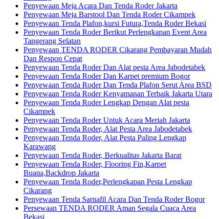
Penyewaan Meja Acara Dan Tenda Roder Jakarta
Penyewaan Meja Barstool Dan Tenda Roder Cikampek
Penyewaan Tenda Plafon,kursi Futura,Tenda Roder Bekasi
Penyewaan Tenda Roder Berikut Perlengkapan Event Area
Tangerang Selatan
Penyewaan TENDA RODER Cikarang Pembayaran Mudah
Dan Respon Cepat
Penyewaan Tenda Roder Dan Alat pesta Area Jabodetabek
Penyewaan Tenda Roder Dan Karpet premium Bogor
Penyewaan Tenda Roder Dan Tenda Plafon Serut Area BSD
Penyewaan Tenda Roder Kenyamanan Terbaik Jakarta Utara
Penyewaan Tenda Roder Lengkap Dengan Alat pesta
Cikampek
Penyewaan Tenda Roder Untuk Acara Meriah Jakarta
Penyewaan Tenda Roder, Alat Pesta Area Jabodetabek
Penyewaan Tenda Roder, Alat Pesta Paling Lengkap
Karawang
Penyewaan Tenda Roder, Berkualitas Jakarta Barat
Penyewaan Tenda Roder, Flooring Fin,Karpet
Buana,Backdrop Jakarta
Penyewaan Tenda Roder,Perlengkapan Pesta Lengkap
Cikarang
Penyewaan Tenda Sarnafil Acara Dan Tenda Roder Bogor
Persewaan TENDA RODER Aman Segala Cuaca Area
Bekasi