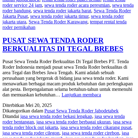
roder service 24 jam
,
sewa tenda roder acara peresmian
,
sewa tenda
roder bandung
,
sewa tenda roder jakarta barat
,
Sewa Tenda Roder
Jakarta Pusat
,
sewa tenda roder jakarta timur
,
sewa tenda roder
jakarta utara
,
Sewa Tenda Roder Karawang
,
tempat rental tenda
roder pernikahan
PUSAT SEWA TENDA RODER
BERKUALITAS DI TEGAL BREBES
Pusat Sewa Tenda Roder Berkualitas Di Tegal Brebes PT. Tenda
Roder Indonesia menjadi pusat sewa Tenda Roder berkualitas di
area Tegal dan Brebes Jawa Tengah. Kami adalah sebuah
perusahaan yang bergerak di bidang jasa sewa tenda roder. Kami
menawarkan berbagai macam produk kebutuhan dan perlengkapan
alat pesta. Berpengalaman selama bertahun-tahun untuk memenuhi
PUSAT
dan memuaskan kebutuhan…
Lanjutkan membaca
SEWA
Diterbitkan
Mei 20, 2025
TENDA
Dikategorikan dalam
Pusat Sewa Tenda Roder Jabodetabek
RODER
Ditandai
jasa sewa tenda roder bekasi lengkap
,
jasa sewa tenda
BERKUALITAS
roder bentangan
,
jasa sewa tenda roder berbagai ukuran
,
jasa sewa
DI
tenda roder block out jakarta
,
jasa sewa tenda roder cikarang pusat
,
TEGAL
jasa sewa tenda roder cilegon
,
jasa sewa tenda roder cirebon
,
jasa
BREBES