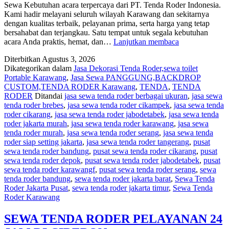
Sewa Kebutuhan acara terpercaya dari PT. Tenda Roder Indonesia.
Kami hadir melayani seluruh wilayah Karawang dan sekitarnya
dengan kualitas terbaik, pelayanan prima, serta harga yang tetap
bersahabat dan terjangkau. Satu tempat untuk segala kebutuhan
Jasa
acara Anda praktis, hemat, dan…
Lanjutkan membaca
Sewa
Diterbitkan
Agustus 3, 2026
PANGGUNG,
Dikategorikan dalam
Jasa Dekorasi Tenda Roder,sewa toilet
CUSTOM,TE
Portable Karawang
,
Jasa Sewa PANGGUNG,BACKDROP
RODER
CUSTOM,TENDA RODER Karawang
,
TENDA
,
TENDA
Karawang
RODER
Ditandai
jasa sewa tenda roder berbagai ukuran
,
jasa sewa
tenda roder brebes
,
jasa sewa tenda roder cikampek
,
jasa sewa tenda
roder cikarang
,
jasa sewa tenda roder jabodetabek
,
jasa sewa tenda
roder jakarta murah
,
jasa sewa tenda roder karawang
,
jasa sewa
tenda roder murah
,
jasa sewa tenda roder serang
,
jasa sewa tenda
roder siap setting jakarta
,
jasa sewa tenda roder tangerang
,
pusat
sewa tenda roder bandung
,
pusat sewa tenda roder cikarang
,
pusat
sewa tenda roder depok
,
pusat sewa tenda roder jabodetabek
,
pusat
sewa tenda roder karawangf
,
pusat sewa tenda roder serang
,
sewa
tenda roder bandung
,
sewa tenda roder jakarta barat
,
Sewa Tenda
Roder Jakarta Pusat
,
sewa tenda roder jakarta timur
,
Sewa Tenda
Roder Karawang
SEWA TENDA RODER PELAYANAN 24