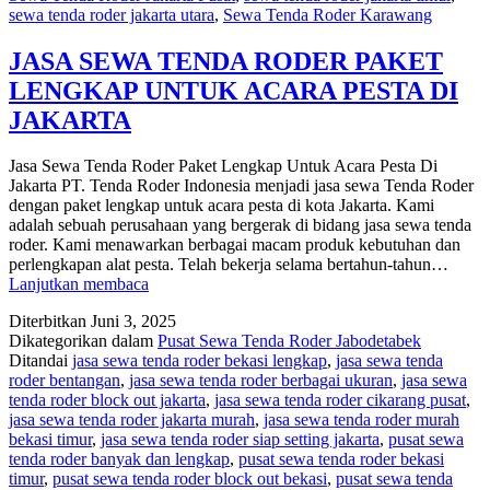
sewa tenda roder jakarta utara
,
Sewa Tenda Roder Karawang
JASA SEWA TENDA RODER PAKET
LENGKAP UNTUK ACARA PESTA DI
JAKARTA
Jasa Sewa Tenda Roder Paket Lengkap Untuk Acara Pesta Di
Jakarta PT. Tenda Roder Indonesia menjadi jasa sewa Tenda Roder
dengan paket lengkap untuk acara pesta di kota Jakarta. Kami
adalah sebuah perusahaan yang bergerak di bidang jasa sewa tenda
roder. Kami menawarkan berbagai macam produk kebutuhan dan
perlengkapan alat pesta. Telah bekerja selama bertahun-tahun…
JASA
Lanjutkan membaca
SEWA
Diterbitkan
Juni 3, 2025
TENDA
Dikategorikan dalam
Pusat Sewa Tenda Roder Jabodetabek
RODER
Ditandai
jasa sewa tenda roder bekasi lengkap
,
jasa sewa tenda
PAKET
roder bentangan
,
jasa sewa tenda roder berbagai ukuran
,
jasa sewa
LENGKAP
tenda roder block out jakarta
,
jasa sewa tenda roder cikarang pusat
,
UNTUK
jasa sewa tenda roder jakarta murah
,
jasa sewa tenda roder murah
ACARA
bekasi timur
,
jasa sewa tenda roder siap setting jakarta
,
pusat sewa
PESTA
tenda roder banyak dan lengkap
,
pusat sewa tenda roder bekasi
DI
timur
,
pusat sewa tenda roder block out bekasi
,
pusat sewa tenda
JAKARTA