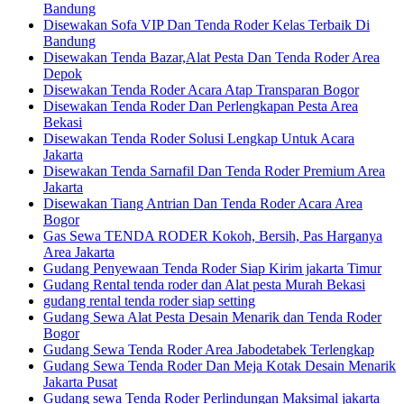
Bandung
Disewakan Sofa VIP Dan Tenda Roder Kelas Terbaik Di
Bandung
Disewakan Tenda Bazar,Alat Pesta Dan Tenda Roder Area
Depok
Disewakan Tenda Roder Acara Atap Transparan Bogor
Disewakan Tenda Roder Dan Perlengkapan Pesta Area
Bekasi
Disewakan Tenda Roder Solusi Lengkap Untuk Acara
Jakarta
Disewakan Tenda Sarnafil Dan Tenda Roder Premium Area
Jakarta
Disewakan Tiang Antrian Dan Tenda Roder Acara Area
Bogor
Gas Sewa TENDA RODER Kokoh, Bersih, Pas Harganya
Area Jakarta
Gudang Penyewaan Tenda Roder Siap Kirim jakarta Timur
Gudang Rental tenda roder dan Alat pesta Murah Bekasi
gudang rental tenda roder siap setting
Gudang Sewa Alat Pesta Desain Menarik dan Tenda Roder
Bogor
Gudang Sewa Tenda Roder Area Jabodetabek Terlengkap
Gudang Sewa Tenda Roder Dan Meja Kotak Desain Menarik
Jakarta Pusat
Gudang sewa Tenda Roder Perlindungan Maksimal jakarta