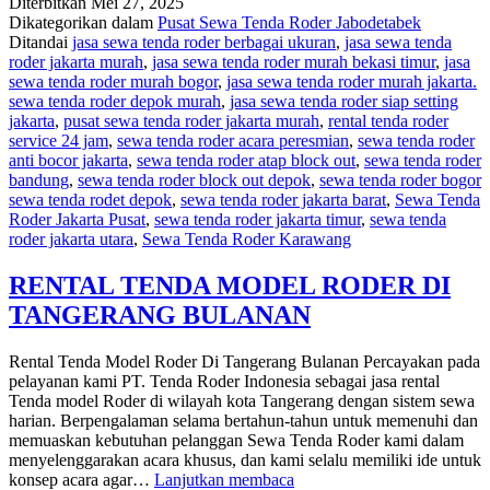
Diterbitkan
Mei 27, 2025
RE
Dikategorikan dalam
Pusat Sewa Tenda Roder Jabodetabek
TE
Ditandai
jasa sewa tenda roder berbagai ukuran
,
jasa sewa tenda
RO
roder jakarta murah
,
jasa sewa tenda roder murah bekasi timur
,
jasa
LE
sewa tenda roder murah bogor
,
jasa sewa tenda roder murah jakarta.
TE
sewa tenda roder depok murah
,
jasa sewa tenda roder siap setting
DI
jakarta
,
pusat sewa tenda roder jakarta murah
,
rental tenda roder
TA
service 24 jam
,
sewa tenda roder acara peresmian
,
sewa tenda roder
anti bocor jakarta
,
sewa tenda roder atap block out
,
sewa tenda roder
bandung
,
sewa tenda roder block out depok
,
sewa tenda roder bogor
sewa tenda rodet depok
,
sewa tenda roder jakarta barat
,
Sewa Tenda
Roder Jakarta Pusat
,
sewa tenda roder jakarta timur
,
sewa tenda
roder jakarta utara
,
Sewa Tenda Roder Karawang
RENTAL TENDA MODEL RODER DI
TANGERANG BULANAN
Rental Tenda Model Roder Di Tangerang Bulanan Percayakan pada
pelayanan kami PT. Tenda Roder Indonesia sebagai jasa rental
Tenda model Roder di wilayah kota Tangerang dengan sistem sewa
harian. Berpengalaman selama bertahun-tahun untuk memenuhi dan
memuaskan kebutuhan pelanggan Sewa Tenda Roder kami dalam
menyelenggarakan acara khusus, dan kami selalu memiliki ide untuk
RENTAL
konsep acara agar…
Lanjutkan membaca