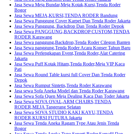
Jasa Sewa Meja Bundar,Meja Kotak,Kursi,Tenda Roder
Bogor
Jasa Sewa MEJA,KURSI,TENDA RODER Bandung
Jasa Sewa Panggung Cover Karpet Dan Tenda Roder Jakarta
Jasa Sewa Panggung, Backdrop Dan Tenda Roder Depok
Jasa Sewa PANGGUNG,BACKDROP CUSTOM,TENDA
RODER Karawang
Jasa Sewa panggung,Backdrop,Tenda Roder Cilegon Banten
Jasa Sewa panggung,Tenda Roder Acara Konser Tahun Baru
Jasa Sewa Perlengkapan Event,Tenda Roder,Alat Catering
Jakarta
Jasa Sewa Puff Kotak Hitam,Tenda Roder,Meja VIP Kaca
Pati
Jasa Sewa Round Table kursi full Cover Dan Tenda Roder
Depok
Jasa Sewa Rumput Sintetis,Tenda Roder Karawang
Jasa sewa Sofa Aneka Model dan Tenda Roder Karawang
Jasa Sewa Sofa Quen Meja Dealing Kaca Dan Toder Jakarta
Jasa Sewa SOVA OVAL,ARM CHAIRS,TENDA
RODER,MEJA Tangerang Selatan
Jasa Sewa SOVA STUDIO KAKI KAYU,TENDA
RODER,KURSI FUTURA Jakarta
Jasa Sewa Tenda Aneka Ragam Type Atau Jenis Tenda
Bogor
Jasa Sewa Tenda Aneka Type Seperti Roder,Sarnafil Dan