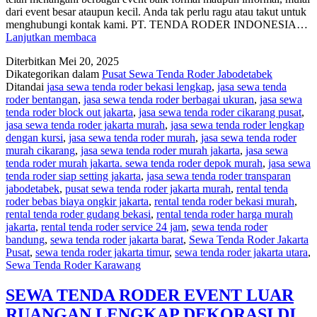
dari event besar ataupun kecil. Anda tak perlu ragu atau takut untuk
menghubungi kontak kami. PT. TENDA RODER INDONESIA…
MELAYANI
Lanjutkan membaca
SEWA
Diterbitkan
Mei 20, 2025
TENDA
Dikategorikan dalam
Pusat Sewa Tenda Roder Jabodetabek
RODER
Ditandai
jasa sewa tenda roder bekasi lengkap
,
jasa sewa tenda
DAN
roder bentangan
,
jasa sewa tenda roder berbagai ukuran
,
jasa sewa
PERLENGKAPAN
tenda roder block out jakarta
,
jasa sewa tenda roder cikarang pusat
,
EVENT
jasa sewa tenda roder jakarta murah
,
jasa sewa tenda roder lengkap
JAKARTA
dengan kursi
,
jasa sewa tenda roder murah
,
jasa sewa tenda roder
murah cikarang
,
jasa sewa tenda roder murah jakarta
,
jasa sewa
tenda roder murah jakarta. sewa tenda roder depok murah
,
jasa sewa
tenda roder siap setting jakarta
,
jasa sewa tenda roder transparan
jabodetabek
,
pusat sewa tenda roder jakarta murah
,
rental tenda
roder bebas biaya ongkir jakarta
,
rental tenda roder bekasi murah
,
rental tenda roder gudang bekasi
,
rental tenda roder harga murah
jakarta
,
rental tenda roder service 24 jam
,
sewa tenda roder
bandung
,
sewa tenda roder jakarta barat
,
Sewa Tenda Roder Jakarta
Pusat
,
sewa tenda roder jakarta timur
,
sewa tenda roder jakarta utara
,
Sewa Tenda Roder Karawang
SEWA TENDA RODER EVENT LUAR
RUANGAN LENGKAP DEKORASI DI