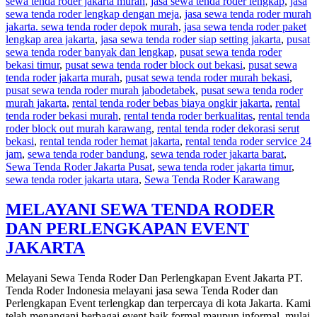
sewa tenda roder jakarta murah
,
jasa sewa tenda roder lengkap
,
jasa
sewa tenda roder lengkap dengan meja
,
jasa sewa tenda roder murah
jakarta. sewa tenda roder depok murah
,
jasa sewa tenda roder paket
lengkap area jakarta
,
jasa sewa tenda roder siap setting jakarta
,
pusat
sewa tenda roder banyak dan lengkap
,
pusat sewa tenda roder
bekasi timur
,
pusat sewa tenda roder block out bekasi
,
pusat sewa
tenda roder jakarta murah
,
pusat sewa tenda roder murah bekasi
,
pusat sewa tenda roder murah jabodetabek
,
pusat sewa tenda roder
murah jakarta
,
rental tenda roder bebas biaya ongkir jakarta
,
rental
tenda roder bekasi murah
,
rental tenda roder berkualitas
,
rental tenda
roder block out murah karawang
,
rental tenda roder dekorasi serut
bekasi
,
rental tenda roder hemat jakarta
,
rental tenda roder service 24
jam
,
sewa tenda roder bandung
,
sewa tenda roder jakarta barat
,
Sewa Tenda Roder Jakarta Pusat
,
sewa tenda roder jakarta timur
,
sewa tenda roder jakarta utara
,
Sewa Tenda Roder Karawang
MELAYANI SEWA TENDA RODER
DAN PERLENGKAPAN EVENT
JAKARTA
Melayani Sewa Tenda Roder Dan Perlengkapan Event Jakarta PT.
Tenda Roder Indonesia melayani jasa sewa Tenda Roder dan
Perlengkapan Event terlengkap dan terpercaya di kota Jakarta. Kami
telah menangani berbagai event baik formal maupun informal, mulai