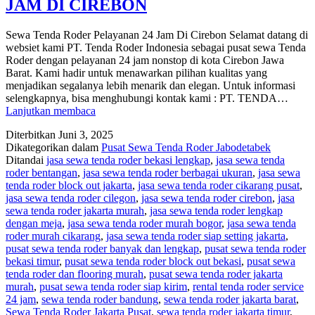
JAM DI CIREBON
Sewa Tenda Roder Pelayanan 24 Jam Di Cirebon Selamat datang di
websiet kami PT. Tenda Roder Indonesia sebagai pusat sewa Tenda
Roder dengan pelayanan 24 jam nonstop di kota Cirebon Jawa
Barat. Kami hadir untuk menawarkan pilihan kualitas yang
menjadikan segalanya lebih menarik dan elegan. Untuk informasi
selengkapnya, bisa menghubungi kontak kami : PT. TENDA…
SEWA
Lanjutkan membaca
TENDA
Diterbitkan
Juni 3, 2025
RODER
Dikategorikan dalam
Pusat Sewa Tenda Roder Jabodetabek
PELAYANAN
Ditandai
jasa sewa tenda roder bekasi lengkap
,
jasa sewa tenda
24
roder bentangan
,
jasa sewa tenda roder berbagai ukuran
,
jasa sewa
JAM
tenda roder block out jakarta
,
jasa sewa tenda roder cikarang pusat
,
DI
jasa sewa tenda roder cilegon
,
jasa sewa tenda roder cirebon
,
jasa
CIREBON
sewa tenda roder jakarta murah
,
jasa sewa tenda roder lengkap
dengan meja
,
jasa sewa tenda roder murah bogor
,
jasa sewa tenda
roder murah cikarang
,
jasa sewa tenda roder siap setting jakarta
,
pusat sewa tenda roder banyak dan lengkap
,
pusat sewa tenda roder
bekasi timur
,
pusat sewa tenda roder block out bekasi
,
pusat sewa
tenda roder dan flooring murah
,
pusat sewa tenda roder jakarta
murah
,
pusat sewa tenda roder siap kirim
,
rental tenda roder service
24 jam
,
sewa tenda roder bandung
,
sewa tenda roder jakarta barat
,
Sewa Tenda Roder Jakarta Pusat
,
sewa tenda roder jakarta timur
,