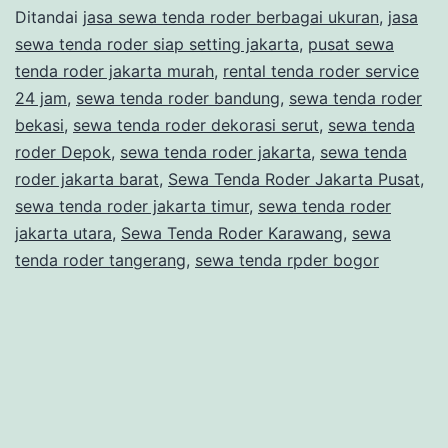
Ditandai
jasa sewa tenda roder berbagai ukuran
,
jasa
SERUT
sewa tenda roder siap setting jakarta
,
pusat sewa
LENGKAP
tenda roder jakarta murah
,
rental tenda roder service
DENGAN
24 jam
,
sewa tenda roder bandung
,
sewa tenda roder
bekasi
,
sewa tenda roder dekorasi serut
PANGGUNG
,
sewa tenda
roder Depok
,
sewa tenda roder jakarta
,
sewa tenda
DAN
roder jakarta barat
,
Sewa Tenda Roder Jakarta Pusat
,
KURSI
sewa tenda roder jakarta timur
,
sewa tenda roder
FUTURA
jakarta utara
,
Sewa Tenda Roder Karawang
,
sewa
tenda roder tangerang
,
sewa tenda rpder bogor
AREA
DEPOK
KOTA