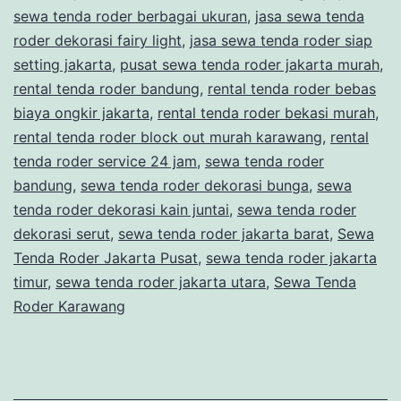
sewa tenda roder berbagai ukuran
,
jasa sewa tenda
DAN
roder dekorasi fairy light
,
jasa sewa tenda roder siap
BUNGA
setting jakarta
,
pusat sewa tenda roder jakarta murah
,
rental tenda roder bandung
,
rental tenda roder bebas
DI
biaya ongkir jakarta
,
rental tenda roder bekasi murah
,
JAKARTA
rental tenda roder block out murah karawang
,
rental
tenda roder service 24 jam
,
sewa tenda roder
bandung
,
sewa tenda roder dekorasi bunga
,
sewa
tenda roder dekorasi kain juntai
,
sewa tenda roder
dekorasi serut
,
sewa tenda roder jakarta barat
,
Sewa
Tenda Roder Jakarta Pusat
,
sewa tenda roder jakarta
timur
,
sewa tenda roder jakarta utara
,
Sewa Tenda
Roder Karawang