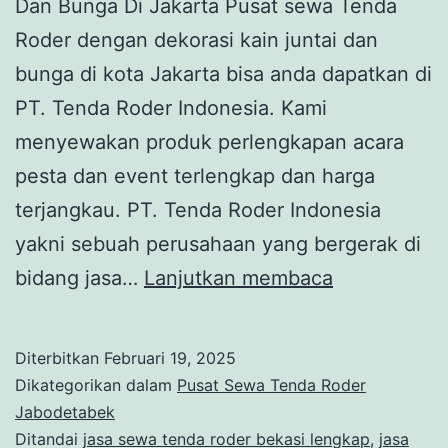
Dan Bunga Di Jakarta Pusat sewa Tenda
Roder dengan dekorasi kain juntai dan
bunga di kota Jakarta bisa anda dapatkan di
PT. Tenda Roder Indonesia. Kami
menyewakan produk perlengkapan acara
pesta dan event terlengkap dan harga
terjangkau. PT. Tenda Roder Indonesia
yakni sebuah perusahaan yang bergerak di
SEWA
bidang jasa…
Lanjutkan membaca
TENDA
RODER
Diterbitkan
Februari 19, 2025
DEKORASI
Dikategorikan dalam
Pusat Sewa Tenda Roder
KAIN
Jabodetabek
Ditandai
jasa sewa tenda roder bekasi lengkap
,
jasa
JUNTAI