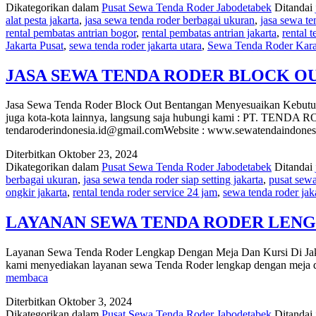
Dikategorikan dalam
Pusat Sewa Tenda Roder Jabodetabek
Ditandai
STAINLESS
alat pesta jakarta
,
jasa sewa tenda roder berbagai ukuran
,
jasa sewa ten
PEMBATAS
rental pembatas antrian bogor
,
rental pembatas antrian jakarta
,
rental 
EVENT
Jakarta Pusat
,
sewa tenda roder jakarta utara
,
Sewa Tenda Roder Kar
VIP
TALI
BELUDRU
JASA SEWA TENDA RODER BLOCK O
DAN
TENDA
Jasa Sewa Tenda Roder Block Out Bentangan Menyesuaikan Kebutuha
RODER
juga kota-kota lainnya, langsung saja hubungi kami : PT. TENDA
BOGOR
tendaroderindonesia.id@gmail.comWebsite : www.sewatendaindone
Diterbitkan
Oktober 23, 2024
Dikategorikan dalam
Pusat Sewa Tenda Roder Jabodetabek
Ditandai
berbagai ukuran
,
jasa sewa tenda roder siap setting jakarta
,
pusat sewa
ongkir jakarta
,
rental tenda roder service 24 jam
,
sewa tenda roder jaka
LAYANAN SEWA TENDA RODER LENG
Layanan Sewa Tenda Roder Lengkap Dengan Meja Dan Kursi Di Jakart
kami menyediakan layanan sewa Tenda Roder lengkap dengan meja da
LAYANAN
membaca
SEWA
Diterbitkan
Oktober 3, 2024
TENDA
Dikategorikan dalam
Pusat Sewa Tenda Roder Jabodetabek
Ditandai
RODER