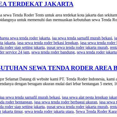
AREA
REA TERDEKAT JAKARTA
JAKARTA
 sewa Tenda Roder Tents untuk area terdekat kota jakarta dan sekita
di bidangnya untuk memenuhi dan memuaskan kebutuhan sewa Tenda Ro
harga sewa tenda roder jakarta
,
jaa sewa tenda sarnafil murah bekasi
,
j
ta jakarta
,
jasa sewa tenda roder bekasi lengkap
,
jasa sewa tenda roder
da roder siap setting jakarta
,
pusat sewa tenda roder jakarta murah
,
rent
oder service 24 jam
,
sewa tenda roder bandung
,
sewa tenda roder jakarta
BUTUHAN SEWA TENDA RODER AREA
 Selamat Datang di website kami PT. Tenda Roder Indonesia, kami ad
ndanya dengan beragam ukuran mulai dari lebar bentangan 5 meter, 1
jaa sewa tenda sarnafil murah bekasi
,
jasa sewa alat pesta lengkap jakar
nda roder bentangan
,
jasa sewa tenda roder berbagai ukuran
,
jasa sewa 
da roder siap setting jakarta
,
pusat sewa tenda roder jakarta murah
,
rent
 jakarta timur
,
sewa tenda roder jakarta utara
,
Sewa Tenda Roder Kar