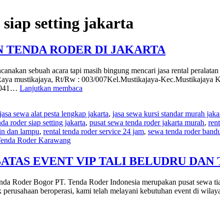
siap setting jakarta
N TENDA RODER DI JAKARTA
nakan sebuah acara tapi masih bingung mencari jasa rental peralatan p
ustikajaya, Rt/Rw : 003/007Kel.Mustikajaya-Kec.Mustikajaya Kot
JASA
-0041…
Lanjutkan membaca
RENTAL
PERALATAN
jasa sewa alat pesta lengkap jakarta
,
jasa sewa kursi standar murah jaka
PESTA
da roder siap setting jakarta
,
pusat sewa tenda roder jakarta murah
,
ren
DAN
ain dan lampu
,
rental tenda roder service 24 jam
,
sewa tenda roder band
TENDA
enda Roder Karawang
RODER
DI
JAKARTA
BATAS EVENT VIP TALI BELUDRU DA
da Roder Bogor PT. Tenda Roder Indonesia merupakan pusat sewa tiang 
jak perusahaan beroperasi, kami telah melayani kebutuhan event di wi