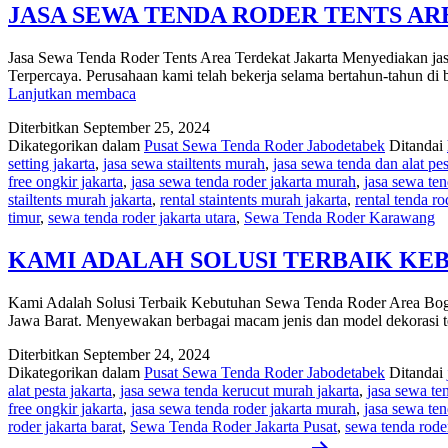
JASA SEWA TENDA RODER TENTS A
Jasa Sewa Tenda Roder Tents Area Terdekat Jakarta Menyediakan jasa
Terpercaya. Perusahaan kami telah bekerja selama bertahun-tahun 
JASA
Lanjutkan membaca
SEWA
Diterbitkan
September 25, 2024
TENDA
Dikategorikan dalam
Pusat Sewa Tenda Roder Jabodetabek
Ditandai
RODER
setting jakarta
,
jasa sewa stailtents murah
,
jasa sewa tenda dan alat pes
TENTS
free ongkir jakarta
,
jasa sewa tenda roder jakarta murah
,
jasa sewa ten
AREA
stailtents murah jakarta
,
rental staintents murah jakarta
,
rental tenda r
TERDEKAT
timur
,
sewa tenda roder jakarta utara
,
Sewa Tenda Roder Karawang
JAKARTA
KAMI ADALAH SOLUSI TERBAIK KE
Kami Adalah Solusi Terbaik Kebutuhan Sewa Tenda Roder Area Bogor
Jawa Barat. Menyewakan berbagai macam jenis dan model dekorasi te
Diterbitkan
September 24, 2024
Dikategorikan dalam
Pusat Sewa Tenda Roder Jabodetabek
Ditandai
alat pesta jakarta
,
jasa sewa tenda kerucut murah jakarta
,
jasa sewa te
free ongkir jakarta
,
jasa sewa tenda roder jakarta murah
,
jasa sewa ten
roder jakarta barat
,
Sewa Tenda Roder Jakarta Pusat
,
sewa tenda roder