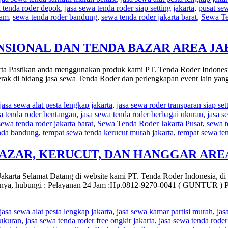
a tenda roder depok
,
jasa sewa tenda roder siap setting jakarta
,
pusat se
jam
,
sewa tenda roder bandung
,
sewa tenda roder jakarta barat
,
Sewa Te
NSIONAL DAN TENDA BAZAR AREA J
a Pastikan anda menggunakan produk kami PT. Tenda Roder Indonesia 
gerak di bidang jasa sewa Tenda Roder dan perlengkapan event lain y
jasa sewa alat pesta lengkap jakarta
,
jasa sewa roder transparan siap set
a tenda roder bentangan
,
jasa sewa tenda roder berbagai ukuran
,
jasa s
sewa tenda roder jakarta barat
,
Sewa Tenda Roder Jakarta Pusat
,
sewa t
nda bandung
,
tempat sewa tenda kerucut murah jakarta
,
tempat sewa ten
 BAZAR, KERUCUT, DAN HANGGAR AR
karta Selamat Datang di website kami PT. Tenda Roder Indonesia, di 
gkapnya, hubungi : Pelayanan 24 Jam :Hp.0812-9270-0041 ( GUNTUR )
jasa sewa alat pesta lengkap jakarta
,
jasa sewa kamar partisi murah
,
jas
 ukuran
,
jasa sewa tenda roder free ongkir jakarta
,
jasa sewa tenda roder 