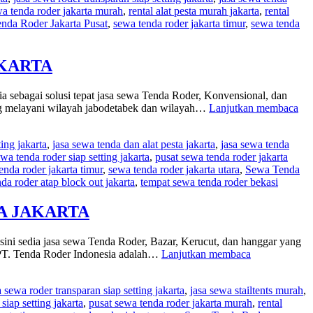
wa tenda roder jakarta murah
,
rental alat pesta murah jakarta
,
rental
nda Roder Jakarta Pusat
,
sewa tenda roder jakarta timur
,
sewa tenda
AKARTA
sebagai solusi tepat jasa sewa Tenda Roder, Konvensional, dan
SO
ang melayani wilayah jabodetabek dan wilayah…
Lanjutkan membaca
SE
TE
ting jakarta
,
jasa sewa tenda dan alat pesta jakarta
,
jasa sewa tenda
R
ewa tenda roder siap setting jakarta
,
pusat sewa tenda roder jakarta
KO
enda roder jakarta timur
,
sewa tenda roder jakarta utara
,
Sewa Tenda
D
da roder atap block out jakarta
,
tempat sewa tenda roder bekasi
TE
B
AR
EA JAKARTA
JA
sini sedia jasa sewa Tenda Roder, Bazar, Kerucut, dan hanggar yang
DI
 PT. Tenda Roder Indonesia adalah…
Lanjutkan membaca
SINI
SEDIA
a sewa roder transparan siap setting jakarta
,
jasa sewa stailtents murah
,
SEWA
siap setting jakarta
,
pusat sewa tenda roder jakarta murah
,
rental
TENDA