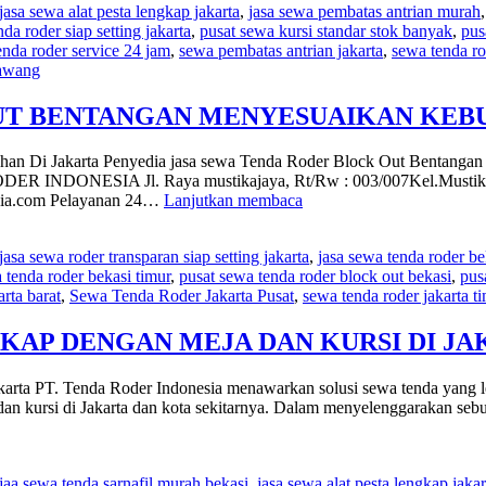
jasa sewa alat pesta lengkap jakarta
,
jasa sewa pembatas antrian murah
da roder siap setting jakarta
,
pusat sewa kursi standar stok banyak
,
pus
tenda roder service 24 jam
,
sewa pembatas antrian jakarta
,
sewa tenda r
awang
UT BENTANGAN MENYESUAIKAN KEB
n Di Jakarta Penyedia jasa sewa Tenda Roder Block Out Bentangan d
 RODER INDONESIA Jl. Raya mustikajaya, Rt/Rw : 003/007Kel.Mustika
JASA
sia.com Pelayanan 24…
Lanjutkan membaca
SEWA
TENDA
jasa sewa roder transparan siap setting jakarta
,
jasa sewa tenda roder b
RODER
 tenda roder bekasi timur
,
pusat sewa tenda roder block out bekasi
,
pus
BLOCK
rta barat
,
Sewa Tenda Roder Jakarta Pusat
,
sewa tenda roder jakarta t
OUT
BENTANGAN
MENYESUAIKAN
KAP DENGAN MEJA DAN KURSI DI JA
KEBUTUHAN
DI
a PT. Tenda Roder Indonesia menawarkan solusi sewa tenda yang lengk
JAKARTA
n kursi di Jakarta dan kota sekitarnya. Dalam menyelenggarakan seb
jaa sewa tenda sarnafil murah bekasi
,
jasa sewa alat pesta lengkap jakar