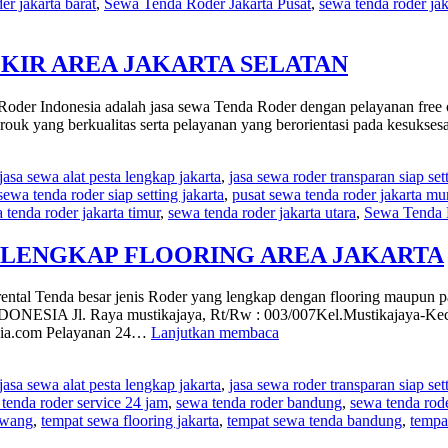
er jakarta barat
,
Sewa Tenda Roder Jakarta Pusat
,
sewa tenda roder jak
KIR AREA JAKARTA SELATAN
der Indonesia adalah jasa sewa Tenda Roder dengan pelayanan free ong
ouk yang berkualitas serta pelayanan yang berorientasi pada kesukses
jasa sewa alat pesta lengkap jakarta
,
jasa sewa roder transparan siap set
sewa tenda roder siap setting jakarta
,
pusat sewa tenda roder jakarta mu
 tenda roder jakarta timur
,
sewa tenda roder jakarta utara
,
Sewa Tenda
R LENGKAP FLOORING AREA JAKARTA
rental Tenda besar jenis Roder yang lengkap dengan flooring maupun 
NESIA Jl. Raya mustikajaya, Rt/Rw : 003/007Kel.Mustikajaya-Kec.
RENTAL
sia.com Pelayanan 24…
Lanjutkan membaca
TENDA
BESAR
jasa sewa alat pesta lengkap jakarta
,
jasa sewa roder transparan siap set
JENIS
l tenda roder service 24 jam
,
sewa tenda roder bandung
,
sewa tenda rode
RODER
awang
,
tempat sewa flooring jakarta
,
tempat sewa tenda bandung
,
tempa
LENGKAP
FLOORING