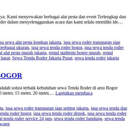
rnya. Kami menyewakan berbagai alat pesta dan event Terlengkap dan
der dalam menyelenggarakan acara dan kami selalu memiliki ide…
asa sewa alat pesta lengkap jakarta
,
jasa sewa roder transparan siap
 berbagai ukuran
,
jasa sewa tenda roder bogor
,
jasa sewa tenda roder
al alat pesta murah jakarta
,
rental stailtents bogor murah
,
rental
 barat
,
Sewa Tenda Roder Jakarta Pusat
,
sewa tenda roder jakarta
 BOGOR
alah solusi terbaik kebutuhan sewa Tenda Roder di area Bogor
KAMI
0 meter, 15 meter, 20 meter,…
Lanjutkan membaca
ADALAH
SOLUSI
ta
,
jasa sewa roder transparan siap setting jakarta
,
jasa sewa tenda dan
TERBAIK
tenda roder bogor
,
jasa sewa tenda roder depok
,
jasa sewa tenda roder
KEBUTUHAN
al tenda roder service 24 jam
,
sewa tenda roder bandung
,
sewa tenda
SEWA
awang
TENDA
RODER