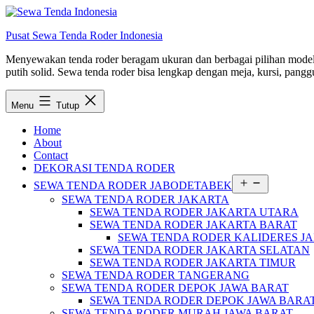
Lewati
ke
Pusat Sewa Tenda Roder Indonesia
konten
Menyewakan tenda roder beragam ukuran dan berbagai pilihan model d
putih solid. Sewa tenda roder bisa lengkap dengan meja, kursi, panggu
Menu
Tutup
Home
About
Contact
DEKORASI TENDA RODER
Buka
SEWA TENDA RODER JABODETABEK
menu
SEWA TENDA RODER JAKARTA
SEWA TENDA RODER JAKARTA UTARA
SEWA TENDA RODER JAKARTA BARAT
SEWA TENDA RODER KALIDERES J
SEWA TENDA RODER JAKARTA SELATAN
SEWA TENDA RODER JAKARTA TIMUR
SEWA TENDA RODER TANGERANG
SEWA TENDA RODER DEPOK JAWA BARAT
SEWA TENDA RODER DEPOK JAWA BARA
SEWA TENDA RODER MURAH JAWA BARAT