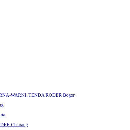
AREA
BOGOR
ARNA-WARNI ,TENDA RODER Bogor
ng
rta
DER Cikarang