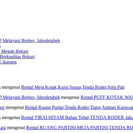
layani Brebes, Jabodetabek
n
Megah Bekasi
kualitas Bekasi
ikarang
n
mengenai
Rental Meja Kotak,Kursi Susun,Tenda Roder,Sofa Pati
layani Brebes, Jabodetabek
mengenai
Rental PUFF KOTAK W
asi
mengenai
Rental Ruang Partisi,Tenda Roder,Tiang Antrian Karawa
n
mengenai
Rental TIRAI HITAM Bahan Tebal,TENDA RODER Jaka
asi
mengenai
Rental RUANG PARTISI,MEJA PARTISI,TENDA RO