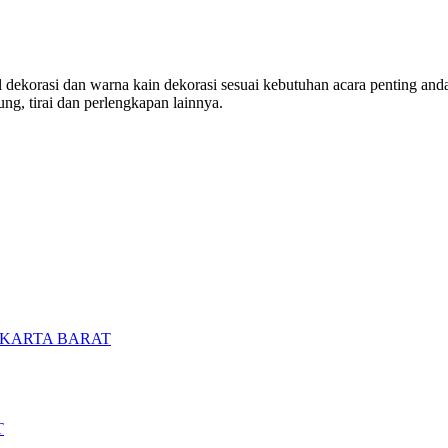
ekorasi dan warna kain dekorasi sesuai kebutuhan acara penting anda. 
ng, tirai dan perlengkapan lainnya.
AKARTA BARAT
T