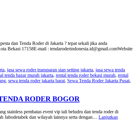
esta dan Tenda Roder di Jakarta ? tepat sekali jika anda
a Bekasi 17158E-mail : tendaroderindonesia.id@gmail.comWebsite
rta
,
jasa sewa roder transparan siap setting jakarta
,
jasa sewa tenda
tal tenda bazar murah jakarta
,
rental tenda roder bekasi murah
,
rental
ung
,
sewa tenda roder jakarta barat
,
Sewa Tenda Roder Jakarta Pusat
,
N TENDA RODER BOGOR
stainless pembatas event vip tali beludru dan tenda roder di
layah Jabodetabek dan wilayah lainnya serta dengan…
Lanjutkan