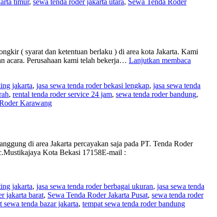
arta timur
,
sewa tenda roder jakarta utara
,
Sewa Tenda Roder
RODER,
BAZAR,
KERUCUT,
DAN
HANGGAR
AREA
kir ( syarat dan ketentuan berlaku ) di area kota Jakarta. Kami
JAKARTA
JASA
an acara. Perusahaan kami telah bekerja…
Lanjutkan membaca
SEWA
TENDA
ting jakarta
,
jasa sewa tenda roder bekasi lengkap
,
jasa sewa tenda
RODE
rah
,
rental tenda roder service 24 jam
,
sewa tenda roder bandung
,
FREE
 Roder Karawang
ONGKI
AREA
JAKAR
SELAT
panggung di area Jakarta percayakan saja pada PT. Tenda Roder
Mustikajaya Kota Bekasi 17158E-mail :
ting jakarta
,
jasa sewa tenda roder berbagai ukuran
,
jasa sewa tenda
r jakarta barat
,
Sewa Tenda Roder Jakarta Pusat
,
sewa tenda roder
t sewa tenda bazar jakarta
,
tempat sewa tenda roder bandung