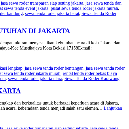
,
jasa sewa roder transparan siap setting jakarta
,
jasa sewa tenda dan
at sewa tenda event jakarta
,
pusat sewa tenda roder jakarta murah
,
oder bandung
,
sewa tenda roder jakarta barat
,
Sewa Tenda Roder
UTUHAN DI JAKARTA
engan ukuran menyesuaikan kebutuhan acara di kota Jakarta dan
jaya-Kec.Mustikajaya Kota Bekasi 17158E-mail :
ekasi lengkap
,
jasa sewa tenda roder bentangan
,
jasa sewa tenda roder
at sewa tenda roder jakarta murah
,
rental tenda roder bebas biaya
imur
,
sewa tenda roder jakarta utara
,
Sewa Tenda Roder Karawang
KARTA
ap dan berkualitas untuk berbagai keperluan acara di Jakarta,
uah acara, keberadaan tenda menjadi salah satu elemen…
Lanjutkan
ta
,
jasa sewa roder transparan siap setting jakarta
,
jasa sewa tenda