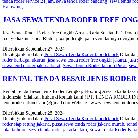
tenda roder service 24 jam
,
sewa tenda roder bandung
,
sewa tenda rod
Karawang
JASA SEWA TENDA RODER FREE ONG
Jasa Sewa Tenda Roder Free Ongkir Area Jakarta Selatan PT. Tenda Ro
menyediakan Tenda Roder juga perlengkapan event lainnya dengan pr
Diterbitkan
September 27, 2024
Dikategorikan dalam
Pusat Sewa Tenda Roder Jabodetabek
Ditandai
roder berbagai ukuran
,
jasa sewa tenda roder free ongkir jakarta
,
jasa 
sewa tenda roder jakarta barat
,
Sewa Tenda Roder Jakarta Pusat
,
sewa
RENTAL TENDA BESAR JENIS RODE
Rental Tenda Besar Jenis Roder Lengkap Flooring Area Jakarta Jasa 
Indonesia. Silahkan hubungi kontak kami ! PT. TENDA RODER INDO
tendaroderindonesia.id@gmail.comWebsite : www.sewatendaindone
Diterbitkan
September 25, 2024
Dikategorikan dalam
Pusat Sewa Tenda Roder Jabodetabek
Ditandai
roder siap setting jakarta
,
pusat sewa tenda roder jakarta murah
,
renta
jakarta timur
,
sewa tenda roder jakarta utara
,
Sewa Tenda Roder Kar