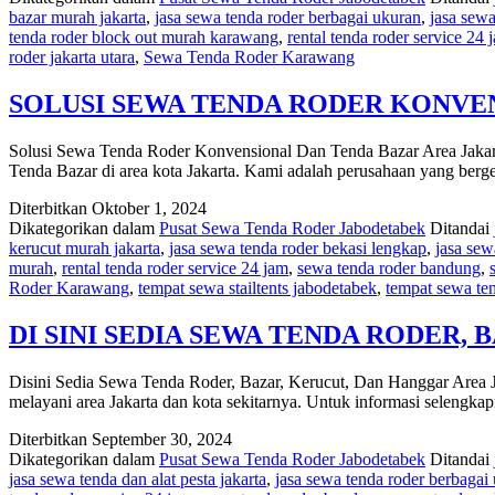
bazar murah jakarta
,
jasa sewa tenda roder berbagai ukuran
,
jasa sew
LENGKAP
tenda roder block out murah karawang
,
rental tenda roder service 24 
DENGAN
roder jakarta utara
,
Sewa Tenda Roder Karawang
MEJA
DAN
KURSI
SOLUSI SEWA TENDA RODER KONVE
DI
JAKARTA
Solusi Sewa Tenda Roder Konvensional Dan Tenda Bazar Area Jakart
Tenda Bazar di area kota Jakarta. Kami adalah perusahaan yang ber
Diterbitkan
Oktober 1, 2024
Dikategorikan dalam
Pusat Sewa Tenda Roder Jabodetabek
Ditandai
kerucut murah jakarta
,
jasa sewa tenda roder bekasi lengkap
,
jasa sew
murah
,
rental tenda roder service 24 jam
,
sewa tenda roder bandung
,
Roder Karawang
,
tempat sewa stailtents jabodetabek
,
tempat sewa te
DI SINI SEDIA SEWA TENDA RODER,
Disini Sedia Sewa Tenda Roder, Bazar, Kerucut, Dan Hanggar Area Ja
melayani area Jakarta dan kota sekitarnya. Untuk informasi selen
Diterbitkan
September 30, 2024
Dikategorikan dalam
Pusat Sewa Tenda Roder Jabodetabek
Ditandai
jasa sewa tenda dan alat pesta jakarta
,
jasa sewa tenda roder berbagai