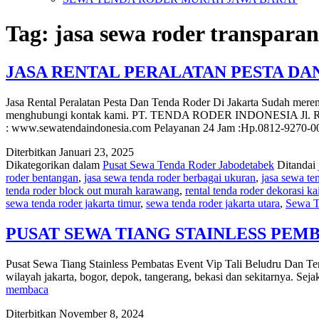
Tag:
jasa sewa roder transparan 
JASA RENTAL PERALATAN PESTA DA
Jasa Rental Peralatan Pesta Dan Tenda Roder Di Jakarta Sudah merenca
menghubungi kontak kami. PT. TENDA RODER INDONESIA Jl. Raya m
: www.sewatendaindonesia.com Pelayanan 24 Jam :Hp.0812-9270
Diterbitkan
Januari 23, 2025
Dikategorikan dalam
Pusat Sewa Tenda Roder Jabodetabek
Ditandai
roder bentangan
,
jasa sewa tenda roder berbagai ukuran
,
jasa sewa ten
tenda roder block out murah karawang
,
rental tenda roder dekorasi k
sewa tenda roder jakarta timur
,
sewa tenda roder jakarta utara
,
Sewa T
PUSAT SEWA TIANG STAINLESS PEM
Pusat Sewa Tiang Stainless Pembatas Event Vip Tali Beludru Dan Ten
wilayah jakarta, bogor, depok, tangerang, bekasi dan sekitarnya. Se
PUSAT
membaca
SEWA
Diterbitkan
November 8, 2024
TIANG