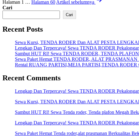
Paginasi
Halaman 1
…
Halaman 60
Artikel
sebelumnya
pos
Cari
Cari
Recent Posts
Sewa Kursi, TENDA RODER Dan ALAT PESTA LENGKAP Me
Lengkap Dan Terpercaya! Sewa TENDA RODER Pekalonga
Sambut HUT RI! Sewa TENDA RODER, TENDA PLAFON 
Sewa Paket Hemat TENDA RODER, ALAT PRASMANAN Ber
Rental RUANG PARTISI,MEJA PARTISI,TENDA RODER C
Recent Comments
Lengkap Dan Terpercaya! Sewa TENDA RODER Pekalonga
Sewa Kursi, TENDA RODER Dan ALAT PESTA LENGKAP Me
Sambut HUT RI! Sewa Tenda roder, Tenda plafon Megah Bek
Lengkap Dan Terpercaya! Sewa TENDA RODER Pekalonga
Sewa Paket Hemat Tenda roder,alat prasmanan Berkualitas Bek