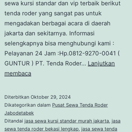
sewa kursi standar dan vip terbaik berikut
tenda roder yang sangat pas untuk
mengadakan berbagai acara di daerah
jakarta dan sekitarnya. Informasi
selengkapnya bisa menghubungi kami :
Pelayanan 24 Jam :Hp.0812-9270-0041 (
GUNTUR ) PT. Tenda Roder…
Lanjutkan
SOLUSI
membaca
SEWA
KURSI
Diterbitkan
Oktober 29, 2024
STANDAR
Dikategorikan dalam
Pusat Sewa Tenda Roder
DAN
Jabodetabek
Ditandai
jasa sewa kursi standar murah jakarta
,
jasa
VIP
sewa tenda roder bekasi lengkap
,
jasa sewa tenda