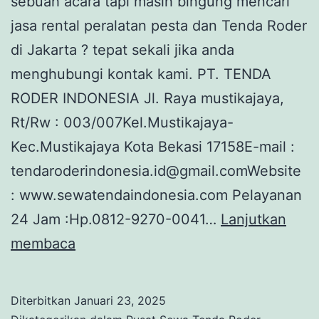
sebuah acara tapi masih bingung mencari
jasa rental peralatan pesta dan Tenda Roder
di Jakarta ? tepat sekali jika anda
menghubungi kontak kami. PT. TENDA
RODER INDONESIA Jl. Raya mustikajaya,
Rt/Rw : 003/007Kel.Mustikajaya-
Kec.Mustikajaya Kota Bekasi 17158E-mail :
tendaroderindonesia.id@gmail.comWebsite
: www.sewatendaindonesia.com Pelayanan
24 Jam :Hp.0812-9270-0041…
Lanjutkan
JASA
membaca
RENTAL
PERALATAN
Diterbitkan
Januari 23, 2025
PESTA