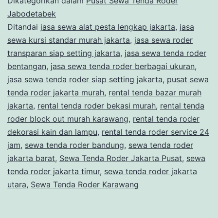
Dikategorikan dalam
Pusat Sewa Tenda Roder
DAN
Jabodetabek
Ditandai
jasa sewa alat pesta lengkap jakarta
,
jasa
TENDA
sewa kursi standar murah jakarta
,
jasa sewa roder
RODER
transparan siap setting jakarta
,
jasa sewa tenda roder
DI
bentangan
,
jasa sewa tenda roder berbagai ukuran
,
jasa sewa tenda roder siap setting jakarta
JAKARTA
,
pusat sewa
tenda roder jakarta murah
,
rental tenda bazar murah
jakarta
,
rental tenda roder bekasi murah
,
rental tenda
roder block out murah karawang
,
rental tenda roder
dekorasi kain dan lampu
,
rental tenda roder service 24
jam
,
sewa tenda roder bandung
,
sewa tenda roder
jakarta barat
,
Sewa Tenda Roder Jakarta Pusat
,
sewa
tenda roder jakarta timur
,
sewa tenda roder jakarta
utara
,
Sewa Tenda Roder Karawang