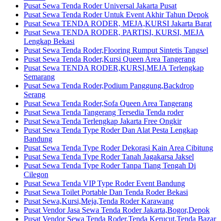
Pusat Sewa Tenda Roder Universal Jakarta Pusat
Pusat Sewa Tenda Roder Untuk Event Akhir Tahun Depok
Pusat Sewa TENDA RODER, MEJA,KURSI Jakarta Barat
Pusat Sewa TENDA RODER, PARTISI, KURSI, MEJA
Lengkap Bekasi
Pusat Sewa Tenda Roder,Flooring Rumput Sintetis Tangsel
Pusat Sewa Tenda Roder,Kursi Queen Area Tangerang
Pusat Sewa TENDA RODER,KURSI,MEJA Terlengkap
Semarang
Pusat Sewa Tenda Roder,Podium Panggung,Backdrop
Serang
Pusat Sewa Tenda Roder,Sofa Queen Area Tangerang
Pusat Sewa Tenda Tangerang Tersedia Tenda roder
Pusat Sewa Tenda Terlengkap Jakarta Free Ongkir
Pusat Sewa Tenda Type Roder Dan Alat Pesta Lengkap
Bandung
Pusat Sewa Tenda Type Roder Dekorasi Kain Area Cibitung
Pusat Sewa Tenda Type Roder Tanah Jagakarsa Jaksel
Pusat Sewa Tenda Type Roder Tanpa Tiang Tengah Di
Cilegon
Pusat Sewa Tenda VIP Type Roder Event Bandung
Pusat Sewa Toilet Portable Dan Tenda Roder Bekasi
Pusat Sewa,Kursi,Meja,Tenda Roder Karawang
Pusat Vendor Jasa Sewa Tenda Roder Jakarta,Bogor,Depok
Pusat Vendor Sewa Tenda Roder,Tenda Kerucut,Tenda Bazar