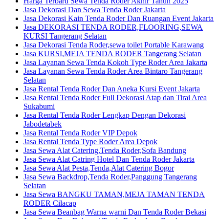
Harga Terbaru Sewa Tenda Roder Akhir Tahun 2025
Jasa Dekorasi Dan Sewa Tenda Roder Jakarta
Jasa Dekorasi Kain Tenda Roder Dan Ruangan Event Jakarta
Jasa DEKORASI TENDA RODER,FLOORING,SEWA
KURSI Tangerang Selatan
Jasa Dekorasi Tenda Roder,sewa toilet Portable Karawang
Jasa KURSI,MEJA TENDA RODER Tangerang Selatan
Jasa Layanan Sewa Tenda Kokoh Type Roder Area Jakarta
Jasa Layanan Sewa Tenda Roder Area Bintaro Tangerang
Selatan
Jasa Rental Tenda Roder Dan Aneka Kursi Event Jakarta
Jasa Rental Tenda Roder Full Dekorasi Atap dan Tirai Area
Sukabumi
Jasa Rental Tenda Roder Lengkap Dengan Dekorasi
Jabodetabek
Jasa Rental Tenda Roder VIP Depok
Jasa Rental Tenda Type Roder Area Depok
Jasa Sewa Alat Catering,Tenda Roder,Sofa Bandung
Jasa Sewa Alat Catring Hotel Dan Tenda Roder Jakarta
Jasa Sewa Alat Pesta,Tenda,Alat Catering Bogor
Jasa Sewa Backdrop,Tenda Roder,Panggung Tangerang
Selatan
Jasa Sewa BANGKU TAMAN,MEJA TAMAN TENDA
RODER Cilacap
Jasa Sewa Beanbag Warna warni Dan Tenda Roder Bekasi