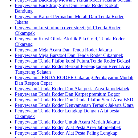
Penyewaan Backdrop,Sofa Dan Tenda Roder Kokoh
Bandung
Penyewaan Karpet Permadani Merah Dan Tenda Roder
Jakarta
Penyewaan kursi futura cover street gold,Tenda Roder
Cikampek
Penyewaan Kursi Olivia Akrilik Pita Gold, Tenda Roder
Cikarang
Penyewaan Meja Acara Dan Tenda Roder Jakarta
Penyewaan Meja Barstool Dan Tenda Roder Cikampek
Penyewaan Tenda Plafon,kursi Futura,Tenda Roder Bekasi
Penyewaan Tenda Roder Berikut Perlengkapan Event Area
Tangerang Selatan
Penyewaan TENDA RODER Cikarang Pembayaran Mudah
Dan Respon Cepat
Penyewaan Tenda Roder Dan Alat pesta Area Jabodetabek
Penyewaan Tenda Roder Dan Karpet premium Bogor
Penyewaan Tenda Roder Dan Tenda Plafon Serut Area BSD
Penyewaan Tenda Roder Kenyamanan Terbaik Jakarta Utara
Penyewaan Tenda Roder Lengkap Dengan Alat pesta
Cikampek
Penyewaan Tenda Roder Untuk Acara Meriah Jakarta
Penyewaan Tenda Roder, Alat Pesta Area Jabodetabek
Penyewaan Tenda Roder, Alat Pesta Paling Lengkap