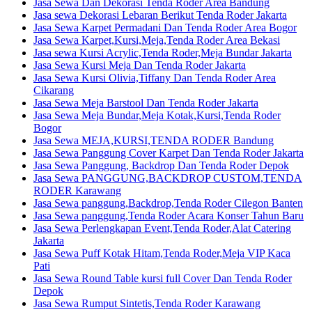
Jasa Sewa Dan Dekorasi Tenda Roder Area Bandung
Jasa sewa Dekorasi Lebaran Berikut Tenda Roder Jakarta
Jasa Sewa Karpet Permadani Dan Tenda Roder Area Bogor
Jasa Sewa Karpet,Kursi,Meja,Tenda Roder Area Bekasi
Jasa sewa Kursi Acrylic,Tenda Roder,Meja Bundar Jakarta
Jasa Sewa Kursi Meja Dan Tenda Roder Jakarta
Jasa Sewa Kursi Olivia,Tiffany Dan Tenda Roder Area
Cikarang
Jasa Sewa Meja Barstool Dan Tenda Roder Jakarta
Jasa Sewa Meja Bundar,Meja Kotak,Kursi,Tenda Roder
Bogor
Jasa Sewa MEJA,KURSI,TENDA RODER Bandung
Jasa Sewa Panggung Cover Karpet Dan Tenda Roder Jakarta
Jasa Sewa Panggung, Backdrop Dan Tenda Roder Depok
Jasa Sewa PANGGUNG,BACKDROP CUSTOM,TENDA
RODER Karawang
Jasa Sewa panggung,Backdrop,Tenda Roder Cilegon Banten
Jasa Sewa panggung,Tenda Roder Acara Konser Tahun Baru
Jasa Sewa Perlengkapan Event,Tenda Roder,Alat Catering
Jakarta
Jasa Sewa Puff Kotak Hitam,Tenda Roder,Meja VIP Kaca
Pati
Jasa Sewa Round Table kursi full Cover Dan Tenda Roder
Depok
Jasa Sewa Rumput Sintetis,Tenda Roder Karawang