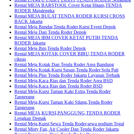
Rental MEJA BARSTOOL Cover Ketat Hitam,TENDA
RODER Majalengka
Rental MEJA BULAT,TENDA RODER,KURSI CROSS
BACK Jakarta
Rental Meja Bundar,Tenda Roder,Kursi Event Depok
Rental Meja Dan Tenda Roder Depok
Rental MEJA IBM COVER KETAT PUTIH,TENDA
RODER Jakarta
Rental Meja Ibm,Tenda Roder Depok
Rental MEJA KOTAK COVER BIRU,TENDA RODER
cikeas
Rental Meja Kotak Dan Tenda Roder Area Bandung
Rental Meja Kotak,Kursi Susun,Tenda Roder,Sofa Pati
Rental Meja Plus Tenda Roder Jakarta Layanan Terbaik
Rental Meja,Kaca Rias dan Tenda Roder Area BSD
Rental Meja,Kaca Rias dan Tenda Roder BSD
Rental Meja,Kursi Taman Kaki Extra,Tenda Roder
Tangerang
Rental Meja,Kursi Taman Kaki Silang,Tenda Roder
Tangerang
Rental MEJA,KURSI,PANGGUNG,TENDA RODER
Lengkap Demak
Rental Meja,Kursi,Sewa Tenda Roder,sewa podium Tegal
Rental Misty Fan, Air Cooler Dan Tenda Roder Jakarta