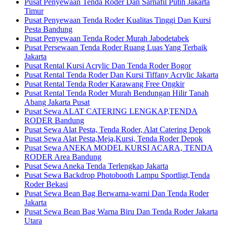
Pusat Penyewaan Tenda Roder Dan Sarnafil Putih Jakarta
Timur
Pusat Penyewaan Tenda Roder Kualitas Tinggi Dan Kursi
Pesta Bandung
Pusat Penyewaan Tenda Roder Murah Jabodetabek
Pusat Persewaan Tenda Roder Ruang Luas Yang Terbaik
Jakarta
Pusat Rental Kursi Acrylic Dan Tenda Roder Bogor
Pusat Rental Tenda Roder Dan Kursi Tiffany Acrylic Jakarta
Pusat Rental Tenda Roder Karawang Free Ongkir
Pusat Rental Tenda Roder Murah Bendungan Hilir Tanah
Abang Jakarta Pusat
Pusat Sewa ALAT CATERING LENGKAP,TENDA
RODER Bandung
Pusat Sewa Alat Pesta, Tenda Roder, Alat Catering Depok
Pusat Sewa Alat Pesta,Meja,Kursi, Tenda Roder Depok
Pusat Sewa ANEKA MODEL KURSI ACARA, TENDA
RODER Area Bandung
Pusat Sewa Aneka Tenda Terlengkap Jakarta
Pusat Sewa Backdrop Photobooth Lampu Sportligt,Tenda
Roder Bekasi
Pusat Sewa Bean Bag Berwarna-warni Dan Tenda Roder
Jakarta
Pusat Sewa Bean Bag Warna Biru Dan Tenda Roder Jakarta
Utara