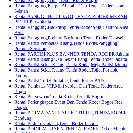
Rental Panggung ,Tirai, Tenda Roder Bogor
Rental Panggung Karpet Abu abu Dan Tenda Roder Jakarta
Selatan
Rental PANGGUNG PIDATO,TENDA RODER MERAH
PUTIH Purwakarta
Rental Panggung,Backdrop,Tenda Roder,Sofa,Barstool Area
BSD
Rental Panggung,Podium,Backdrop,Tenda Roder Tangsel
Rental Partisi Pembatas Ruang,Tenda Roder,Panggung,
Podium Semarang
Rental PARTISI PLUS BANNER,TENDA RODER Jakarta
Rental Partisi Ruang Dan Sekat Ruang,Tenda Roder Jakarta
Rental Partisi Sekat Ruang,Tenda Roder,Meja Partisi Jakarta
Rental Partisi Sekat Ruang,Tenda Roder,Toilet Portable
Kudus
Rental Partisi,Toilet Portable,Tenda Roder BSD
Rental Pembatas VIP,Mini garden Dan Tenda Roder Area
Bogor
Rental Penyewaan Tenda Roder Terbaik Bogor
Rental Perlengkapan Event Dan Tenda Roder Bogor Free
Ongkir
Rental PERMADANI KARPET TURKI,TENDARODER
Bandung
Rental Podium Cokelat,Tenda Roder Jakarta
Rental PODIUM JUARA,TENDA RODER Dekor Merah