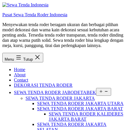
Lewati
ke
Pusat Sewa Tenda Roder Indonesia
konten
Menyewakan tenda roder beragam ukuran dan berbagai pilihan
model dekorasi dan warna kain dekorasi sesuai kebutuhan acara
penting anda. Tersedia tenda roder transparan, tenda roder dinding
dan atap warna putih solid. Sewa tenda roder bisa lengkap dengan
meja, kursi, panggung, tirai dan perlengkapan lainnya.
Menu
Tutup
Home
About
Contact
DEKORASI TENDA RODER
Buka
SEWA TENDA RODER JABODETABEK
menu
SEWA TENDA RODER JAKARTA
SEWA TENDA RODER JAKARTA UTARA
SEWA TENDA RODER JAKARTA BARAT
SEWA TENDA RODER KALIDERES
JAKARTA BARAT
SEWA TENDA RODER JAKARTA
SELATAN