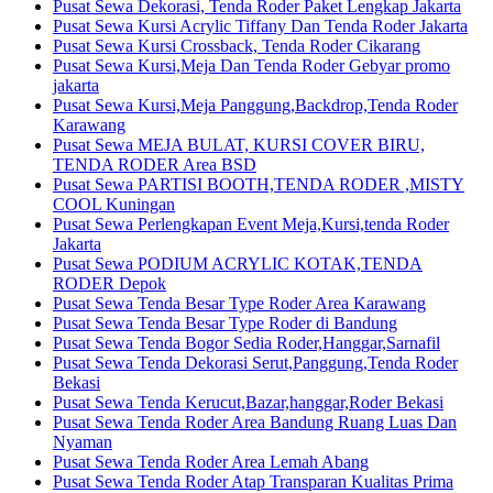
Pusat Sewa Dekorasi, Tenda Roder Paket Lengkap Jakarta
Pusat Sewa Kursi Acrylic Tiffany Dan Tenda Roder Jakarta
Pusat Sewa Kursi Crossback, Tenda Roder Cikarang
Pusat Sewa Kursi,Meja Dan Tenda Roder Gebyar promo
jakarta
Pusat Sewa Kursi,Meja Panggung,Backdrop,Tenda Roder
Karawang
Pusat Sewa MEJA BULAT, KURSI COVER BIRU,
TENDA RODER Area BSD
Pusat Sewa PARTISI BOOTH,TENDA RODER ,MISTY
COOL Kuningan
Pusat Sewa Perlengkapan Event Meja,Kursi,tenda Roder
Jakarta
Pusat Sewa PODIUM ACRYLIC KOTAK,TENDA
RODER Depok
Pusat Sewa Tenda Besar Type Roder Area Karawang
Pusat Sewa Tenda Besar Type Roder di Bandung
Pusat Sewa Tenda Bogor Sedia Roder,Hanggar,Sarnafil
Pusat Sewa Tenda Dekorasi Serut,Panggung,Tenda Roder
Bekasi
Pusat Sewa Tenda Kerucut,Bazar,hanggar,Roder Bekasi
Pusat Sewa Tenda Roder Area Bandung Ruang Luas Dan
Nyaman
Pusat Sewa Tenda Roder Area Lemah Abang
Pusat Sewa Tenda Roder Atap Transparan Kualitas Prima