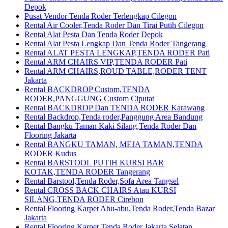
Depok
Pusat Vendor Tenda Roder Terlengkap Cilegon
Rental Air Cooler,Tenda Roder Dan Tirai Putih Cilegon
Rental Alat Pesta Dan Tenda Roder Depok
Rental Alat Pesta Lengkap Dan Tenda Roder Tangerang
Rental ALAT PESTA LENGKAP,TENDA RODER Pati
Rental ARM CHAIRS VIP,TENDA RODER Pati
Rental ARM CHAIRS,ROUD TABLE,RODER TENT
Jakarta
Rental BACKDROP Custom,TENDA
RODER,PANGGUNG Custom Ciputat
Rental BACKDROP Dan TENDA RODER Karawang
Rental Backdrop,Tenda roder,Panggung Area Bandung
Rental Bangku Taman Kaki Silang,Tenda Roder Dan
Flooring Jakarta
Rental BANGKU TAMAN, MEJA TAMAN,TENDA
RODER Kudus
Rental BARSTOOL PUTIH KURSI BAR
KOTAK,TENDA RODER Tangerang
Rental Barstool,Tenda Roder,Sofa Area Tangsel
Rental CROSS BACK CHAIRS Atau KURSI
SILANG,TENDA RODER Cirebon
Rental Flooring Karpet Abu-abu,Tenda Roder,Tenda Bazar
Jakarta
Rental Flooring Karpet,Tenda Roder Jakarta Selatan