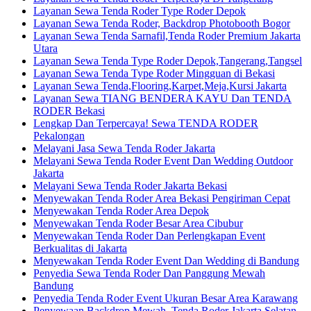
Layanan Sewa Tenda Roder Type Roder Depok
Layanan Sewa Tenda Roder, Backdrop Photobooth Bogor
Layanan Sewa Tenda Sarnafil,Tenda Roder Premium Jakarta
Utara
Layanan Sewa Tenda Type Roder Depok,Tangerang,Tangsel
Layanan Sewa Tenda Type Roder Mingguan di Bekasi
Layanan Sewa Tenda,Flooring,Karpet,Meja,Kursi Jakarta
Layanan Sewa TIANG BENDERA KAYU Dan TENDA
RODER Bekasi
Lengkap Dan Terpercaya! Sewa TENDA RODER
Pekalongan
Melayani Jasa Sewa Tenda Roder Jakarta
Melayani Sewa Tenda Roder Event Dan Wedding Outdoor
Jakarta
Melayani Sewa Tenda Roder Jakarta Bekasi
Menyewakan Tenda Roder Area Bekasi Pengiriman Cepat
Menyewakan Tenda Roder Area Depok
Menyewakan Tenda Roder Besar Area Cibubur
Menyewakan Tenda Roder Dan Perlengkapan Event
Berkualitas di Jakarta
Menyewakan Tenda Roder Event Dan Wedding di Bandung
Penyedia Sewa Tenda Roder Dan Panggung Mewah
Bandung
Penyedia Tenda Roder Event Ukuran Besar Area Karawang
Penyewaan Backdrop Mewah, Tenda Roder Jakarta Selatan