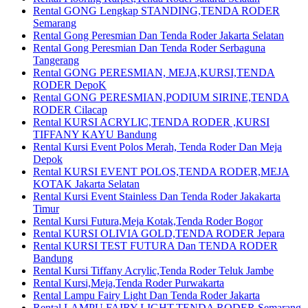
Rental GONG Lengkap STANDING,TENDA RODER
Semarang
Rental Gong Peresmian Dan Tenda Roder Jakarta Selatan
Rental Gong Peresmian Dan Tenda Roder Serbaguna
Tangerang
Rental GONG PERESMIAN, MEJA,KURSI,TENDA
RODER DepoK
Rental GONG PERESMIAN,PODIUM SIRINE,TENDA
RODER Cilacap
Rental KURSI ACRYLIC,TENDA RODER ,KURSI
TIFFANY KAYU Bandung
Rental Kursi Event Polos Merah, Tenda Roder Dan Meja
Depok
Rental KURSI EVENT POLOS,TENDA RODER,MEJA
KOTAK Jakarta Selatan
Rental Kursi Event Stainless Dan Tenda Roder Jakakarta
Timur
Rental Kursi Futura,Meja Kotak,Tenda Roder Bogor
Rental KURSI OLIVIA GOLD,TENDA RODER Jepara
Rental KURSI TEST FUTURA Dan TENDA RODER
Bandung
Rental Kursi Tiffany Acrylic,Tenda Roder Teluk Jambe
Rental Kursi,Meja,Tenda Roder Purwakarta
Rental Lampu Fairy Light Dan Tenda Roder Jakarta
Rental LAMPU FAIRY LIGHT,TENDA RODER Semarang