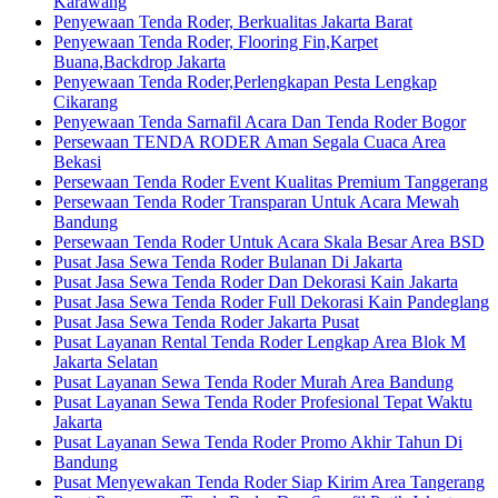
Karawang
Penyewaan Tenda Roder, Berkualitas Jakarta Barat
Penyewaan Tenda Roder, Flooring Fin,Karpet
Buana,Backdrop Jakarta
Penyewaan Tenda Roder,Perlengkapan Pesta Lengkap
Cikarang
Penyewaan Tenda Sarnafil Acara Dan Tenda Roder Bogor
Persewaan TENDA RODER Aman Segala Cuaca Area
Bekasi
Persewaan Tenda Roder Event Kualitas Premium Tanggerang
Persewaan Tenda Roder Transparan Untuk Acara Mewah
Bandung
Persewaan Tenda Roder Untuk Acara Skala Besar Area BSD
Pusat Jasa Sewa Tenda Roder Bulanan Di Jakarta
Pusat Jasa Sewa Tenda Roder Dan Dekorasi Kain Jakarta
Pusat Jasa Sewa Tenda Roder Full Dekorasi Kain Pandeglang
Pusat Jasa Sewa Tenda Roder Jakarta Pusat
Pusat Layanan Rental Tenda Roder Lengkap Area Blok M
Jakarta Selatan
Pusat Layanan Sewa Tenda Roder Murah Area Bandung
Pusat Layanan Sewa Tenda Roder Profesional Tepat Waktu
Jakarta
Pusat Layanan Sewa Tenda Roder Promo Akhir Tahun Di
Bandung
Pusat Menyewakan Tenda Roder Siap Kirim Area Tangerang