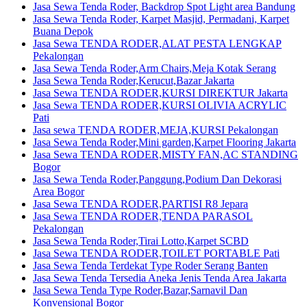
Jasa Sewa Tenda Roder, Backdrop Spot Light area Bandung
Jasa Sewa Tenda Roder, Karpet Masjid, Permadani, Karpet
Buana Depok
Jasa Sewa TENDA RODER,ALAT PESTA LENGKAP
Pekalongan
Jasa Sewa Tenda Roder,Arm Chairs,Meja Kotak Serang
Jasa Sewa Tenda Roder,Kerucut,Bazar Jakarta
Jasa Sewa TENDA RODER,KURSI DIREKTUR Jakarta
Jasa Sewa TENDA RODER,KURSI OLIVIA ACRYLIC
Pati
Jasa sewa TENDA RODER,MEJA,KURSI Pekalongan
Jasa Sewa Tenda Roder,Mini garden,Karpet Flooring Jakarta
Jasa Sewa TENDA RODER,MISTY FAN,AC STANDING
Bogor
Jasa Sewa Tenda Roder,Panggung,Podium Dan Dekorasi
Area Bogor
Jasa Sewa TENDA RODER,PARTISI R8 Jepara
Jasa Sewa TENDA RODER,TENDA PARASOL
Pekalongan
Jasa Sewa Tenda Roder,Tirai Lotto,Karpet SCBD
Jasa Sewa TENDA RODER,TOILET PORTABLE Pati
Jasa Sewa Tenda Terdekat Type Roder Serang Banten
Jasa Sewa Tenda Tersedia Aneka Jenis Tenda Area Jakarta
Jasa Sewa Tenda Type Roder,Bazar,Sarnavil Dan
Konvensional Bogor