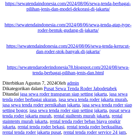
https://sewatendaindonesia.com/2024/08/06/sewa-tenda-berbagai-
pilihan-jenis-dan-model-dekorasi-di-jakarta/
https://sewatendaindonesia.com/2024/08/06/sewa-tenda-atap-type-
roder-bentuk-gudang-di-jakarta/
https://sewatendaindonesia.com/2024/08/06/sewa-tenda-kerucut-
dan-roder-stok-banyak-di-jakarta/
https://sewatendaroderindonesia78.blogspot.com/2024/08/sewa-
tenda-berbagai-pilihan-jenis-dan.html
Diterbitkan
Agustus 7, 2024
Oleh
admin
Dikategorikan dalam
Pusat Sewa Tenda Roder Jabodetabek
Ditandai
jasa sewa roder transparan siap setting jakarta
,
jasa sewa
tenda roder berbagai ukuran
,
jasa sewa tenda roder jakarta murah
,
jasa sewa tenda roder pernikahan jakarta
,
jasa sewa tenda roder siap
setting bogor
,
jasa sewa tenda roder siap setting jakarta
,
pusat sewa
tenda roder jakarta murah
,
rental stailtents murah jakarta
,
rental
staintents murah jakarta
,
rental tenda roder bebas biaya ongkir
jakarta
,
rental tenda roder bekasi
,
rental tenda roder berkualitas
,
rental tenda roder jakarta pusat
,
rental tenda roder service 24 jam
,