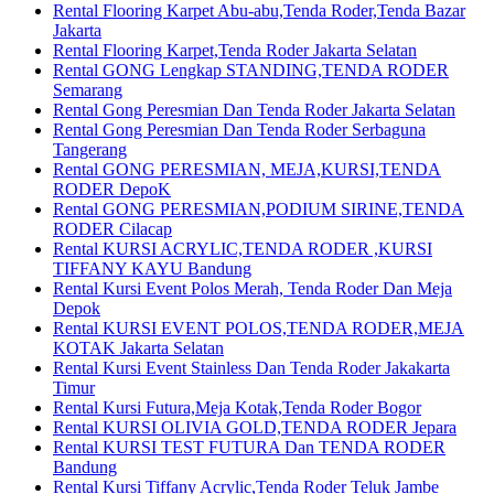
Rental Flooring Karpet Abu-abu,Tenda Roder,Tenda Bazar
Jakarta
Rental Flooring Karpet,Tenda Roder Jakarta Selatan
Rental GONG Lengkap STANDING,TENDA RODER
Semarang
Rental Gong Peresmian Dan Tenda Roder Jakarta Selatan
Rental Gong Peresmian Dan Tenda Roder Serbaguna
Tangerang
Rental GONG PERESMIAN, MEJA,KURSI,TENDA
RODER DepoK
Rental GONG PERESMIAN,PODIUM SIRINE,TENDA
RODER Cilacap
Rental KURSI ACRYLIC,TENDA RODER ,KURSI
TIFFANY KAYU Bandung
Rental Kursi Event Polos Merah, Tenda Roder Dan Meja
Depok
Rental KURSI EVENT POLOS,TENDA RODER,MEJA
KOTAK Jakarta Selatan
Rental Kursi Event Stainless Dan Tenda Roder Jakakarta
Timur
Rental Kursi Futura,Meja Kotak,Tenda Roder Bogor
Rental KURSI OLIVIA GOLD,TENDA RODER Jepara
Rental KURSI TEST FUTURA Dan TENDA RODER
Bandung
Rental Kursi Tiffany Acrylic,Tenda Roder Teluk Jambe