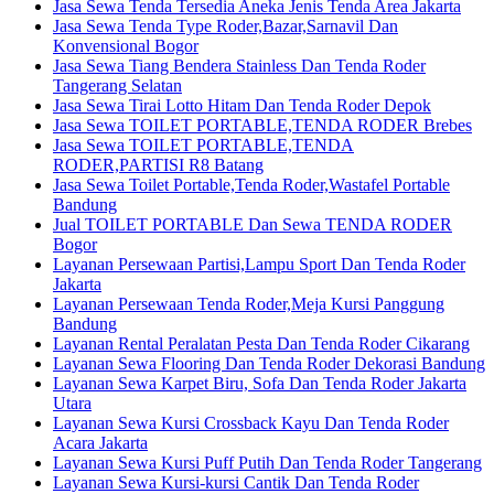
Jasa Sewa Tenda Tersedia Aneka Jenis Tenda Area Jakarta
Jasa Sewa Tenda Type Roder,Bazar,Sarnavil Dan
Konvensional Bogor
Jasa Sewa Tiang Bendera Stainless Dan Tenda Roder
Tangerang Selatan
Jasa Sewa Tirai Lotto Hitam Dan Tenda Roder Depok
Jasa Sewa TOILET PORTABLE,TENDA RODER Brebes
Jasa Sewa TOILET PORTABLE,TENDA
RODER,PARTISI R8 Batang
Jasa Sewa Toilet Portable,Tenda Roder,Wastafel Portable
Bandung
Jual TOILET PORTABLE Dan Sewa TENDA RODER
Bogor
Layanan Persewaan Partisi,Lampu Sport Dan Tenda Roder
Jakarta
Layanan Persewaan Tenda Roder,Meja Kursi Panggung
Bandung
Layanan Rental Peralatan Pesta Dan Tenda Roder Cikarang
Layanan Sewa Flooring Dan Tenda Roder Dekorasi Bandung
Layanan Sewa Karpet Biru, Sofa Dan Tenda Roder Jakarta
Utara
Layanan Sewa Kursi Crossback Kayu Dan Tenda Roder
Acara Jakarta
Layanan Sewa Kursi Puff Putih Dan Tenda Roder Tangerang
Layanan Sewa Kursi-kursi Cantik Dan Tenda Roder