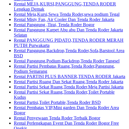
Rental MEJA,KURSI,PANGGUNG,TENDA RODER
Lengkap Demak
Rental Meja,Kursi,Sewa Tenda Roder,sewa podium Tegal
Rental Misty Fan, Air Cooler Dan Tenda Roder Jakarta
Rental Panggung ,Tirai, Tenda Roder Bogor
Rental Panggung Karpet Abu abu Dan Tenda Roder Jakarta
Selatan
Rental PANGGUNG PIDATO,TENDA RODER MERAH
PUTIH Purwakarta
Rental Panggung,Backdrop,Tenda Roder,Sofa,Barstool Area
BSD
Rental Panggung,Podium,Backdrop,Tenda Roder Tangsel
Rental Partisi Pembatas Ruang,Tenda Roder,Panggung,
Podium Semarang
Rental PARTISI PLUS BANNER,TENDA RODER Jakarta
Rental Partisi Ruang Dan Sekat Ruang,Tenda Roder Jakarta
Rental Partisi Sekat Ruang,Tenda Roder,Meja Partisi Jakarta
Rental Partisi Sekat Ruang,Tenda Roder,Toilet Portable
Kudus
Rental Partisi,Toilet Portable,Tenda Roder BSD
Rental Pembatas VIP,Mini garden Dan Tenda Roder Area
Bogor
Rental Penyewaan Tenda Roder Terbaik Bogor
Rental Perlengkapan Event Dan Tenda Roder Bogor Free
Ongkir