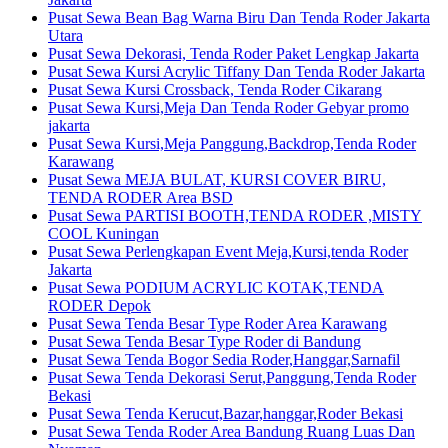
Pusat Sewa Bean Bag Warna Biru Dan Tenda Roder Jakarta
Utara
Pusat Sewa Dekorasi, Tenda Roder Paket Lengkap Jakarta
Pusat Sewa Kursi Acrylic Tiffany Dan Tenda Roder Jakarta
Pusat Sewa Kursi Crossback, Tenda Roder Cikarang
Pusat Sewa Kursi,Meja Dan Tenda Roder Gebyar promo
jakarta
Pusat Sewa Kursi,Meja Panggung,Backdrop,Tenda Roder
Karawang
Pusat Sewa MEJA BULAT, KURSI COVER BIRU,
TENDA RODER Area BSD
Pusat Sewa PARTISI BOOTH,TENDA RODER ,MISTY
COOL Kuningan
Pusat Sewa Perlengkapan Event Meja,Kursi,tenda Roder
Jakarta
Pusat Sewa PODIUM ACRYLIC KOTAK,TENDA
RODER Depok
Pusat Sewa Tenda Besar Type Roder Area Karawang
Pusat Sewa Tenda Besar Type Roder di Bandung
Pusat Sewa Tenda Bogor Sedia Roder,Hanggar,Sarnafil
Pusat Sewa Tenda Dekorasi Serut,Panggung,Tenda Roder
Bekasi
Pusat Sewa Tenda Kerucut,Bazar,hanggar,Roder Bekasi
Pusat Sewa Tenda Roder Area Bandung Ruang Luas Dan