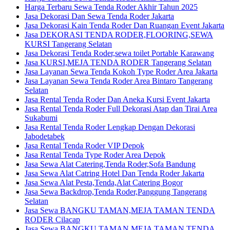
Harga Terbaru Sewa Tenda Roder Akhir Tahun 2025
Jasa Dekorasi Dan Sewa Tenda Roder Jakarta
Jasa Dekorasi Kain Tenda Roder Dan Ruangan Event Jakarta
Jasa DEKORASI TENDA RODER,FLOORING,SEWA
KURSI Tangerang Selatan
Jasa Dekorasi Tenda Roder,sewa toilet Portable Karawang
Jasa KURSI,MEJA TENDA RODER Tangerang Selatan
Jasa Layanan Sewa Tenda Kokoh Type Roder Area Jakarta
Jasa Layanan Sewa Tenda Roder Area Bintaro Tangerang
Selatan
Jasa Rental Tenda Roder Dan Aneka Kursi Event Jakarta
Jasa Rental Tenda Roder Full Dekorasi Atap dan Tirai Area
Sukabumi
Jasa Rental Tenda Roder Lengkap Dengan Dekorasi
Jabodetabek
Jasa Rental Tenda Roder VIP Depok
Jasa Rental Tenda Type Roder Area Depok
Jasa Sewa Alat Catering,Tenda Roder,Sofa Bandung
Jasa Sewa Alat Catring Hotel Dan Tenda Roder Jakarta
Jasa Sewa Alat Pesta,Tenda,Alat Catering Bogor
Jasa Sewa Backdrop,Tenda Roder,Panggung Tangerang
Selatan
Jasa Sewa BANGKU TAMAN,MEJA TAMAN TENDA
RODER Cilacap
Jasa Sewa BANGKU TAMAN,MEJA TAMAN TENDA