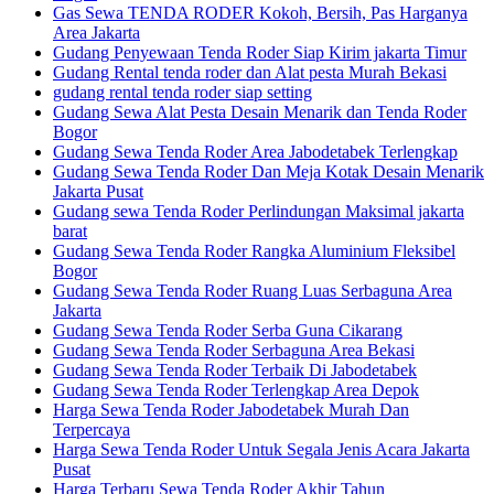
Gas Sewa TENDA RODER Kokoh, Bersih, Pas Harganya
Area Jakarta
Gudang Penyewaan Tenda Roder Siap Kirim jakarta Timur
Gudang Rental tenda roder dan Alat pesta Murah Bekasi
gudang rental tenda roder siap setting
Gudang Sewa Alat Pesta Desain Menarik dan Tenda Roder
Bogor
Gudang Sewa Tenda Roder Area Jabodetabek Terlengkap
Gudang Sewa Tenda Roder Dan Meja Kotak Desain Menarik
Jakarta Pusat
Gudang sewa Tenda Roder Perlindungan Maksimal jakarta
barat
Gudang Sewa Tenda Roder Rangka Aluminium Fleksibel
Bogor
Gudang Sewa Tenda Roder Ruang Luas Serbaguna Area
Jakarta
Gudang Sewa Tenda Roder Serba Guna Cikarang
Gudang Sewa Tenda Roder Serbaguna Area Bekasi
Gudang Sewa Tenda Roder Terbaik Di Jabodetabek
Gudang Sewa Tenda Roder Terlengkap Area Depok
Harga Sewa Tenda Roder Jabodetabek Murah Dan
Terpercaya
Harga Sewa Tenda Roder Untuk Segala Jenis Acara Jakarta
Pusat
Harga Terbaru Sewa Tenda Roder Akhir Tahun