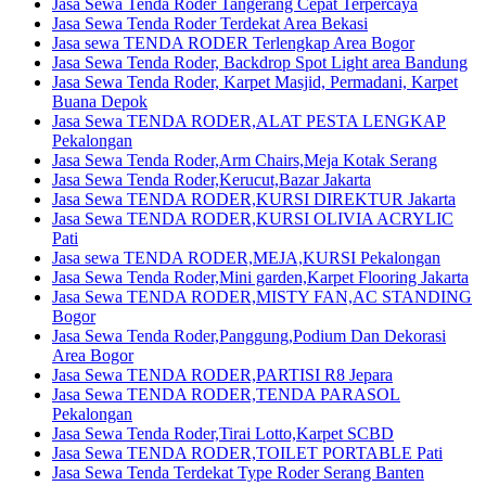
Jasa Sewa Tenda Roder Tangerang Cepat Terpercaya
Jasa Sewa Tenda Roder Terdekat Area Bekasi
Jasa sewa TENDA RODER Terlengkap Area Bogor
Jasa Sewa Tenda Roder, Backdrop Spot Light area Bandung
Jasa Sewa Tenda Roder, Karpet Masjid, Permadani, Karpet
Buana Depok
Jasa Sewa TENDA RODER,ALAT PESTA LENGKAP
Pekalongan
Jasa Sewa Tenda Roder,Arm Chairs,Meja Kotak Serang
Jasa Sewa Tenda Roder,Kerucut,Bazar Jakarta
Jasa Sewa TENDA RODER,KURSI DIREKTUR Jakarta
Jasa Sewa TENDA RODER,KURSI OLIVIA ACRYLIC
Pati
Jasa sewa TENDA RODER,MEJA,KURSI Pekalongan
Jasa Sewa Tenda Roder,Mini garden,Karpet Flooring Jakarta
Jasa Sewa TENDA RODER,MISTY FAN,AC STANDING
Bogor
Jasa Sewa Tenda Roder,Panggung,Podium Dan Dekorasi
Area Bogor
Jasa Sewa TENDA RODER,PARTISI R8 Jepara
Jasa Sewa TENDA RODER,TENDA PARASOL
Pekalongan
Jasa Sewa Tenda Roder,Tirai Lotto,Karpet SCBD
Jasa Sewa TENDA RODER,TOILET PORTABLE Pati
Jasa Sewa Tenda Terdekat Type Roder Serang Banten