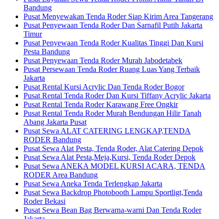
Bandung
Pusat Menyewakan Tenda Roder Siap Kirim Area Tangerang
Pusat Penyewaan Tenda Roder Dan Sarnafil Putih Jakarta
Timur
Pusat Penyewaan Tenda Roder Kualitas Tinggi Dan Kursi
Pesta Bandung
Pusat Penyewaan Tenda Roder Murah Jabodetabek
Pusat Persewaan Tenda Roder Ruang Luas Yang Terbaik
Jakarta
Pusat Rental Kursi Acrylic Dan Tenda Roder Bogor
Pusat Rental Tenda Roder Dan Kursi Tiffany Acrylic Jakarta
Pusat Rental Tenda Roder Karawang Free Ongkir
Pusat Rental Tenda Roder Murah Bendungan Hilir Tanah
Abang Jakarta Pusat
Pusat Sewa ALAT CATERING LENGKAP,TENDA
RODER Bandung
Pusat Sewa Alat Pesta, Tenda Roder, Alat Catering Depok
Pusat Sewa Alat Pesta,Meja,Kursi, Tenda Roder Depok
Pusat Sewa ANEKA MODEL KURSI ACARA, TENDA
RODER Area Bandung
Pusat Sewa Aneka Tenda Terlengkap Jakarta
Pusat Sewa Backdrop Photobooth Lampu Sportligt,Tenda
Roder Bekasi
Pusat Sewa Bean Bag Berwarna-warni Dan Tenda Roder
Jakarta