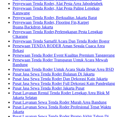
Penyewaan Tenda Roder, Alat Pesta Area Jabodetabek
Penyewaan Tenda Roder, Alat Pesta Paling Lengkap
Karawang
Penyewaan Tenda Roder, Berkualitas Jakarta Barat
Penyewaan Tenda Roder, Flooring Fin,Karpet
Buana,Backdrop Jakarta
Penyewaan Tenda Roder,Perlengkapan Pesta Lengkap
Cikarang
Penyewaan Tenda Sarnafil Acara Dan Tenda Roder Bogor
Persewaan TENDA RODER Aman Segala Cuaca Area
Bekasi
Persewaan Tenda Roder Event Kualitas Premium Tanggerang
Persewaan Tenda Roder Transparan Untuk Acara Mewah
Bandung
Persewaan Tenda Roder Untuk Acara Skala Besar Area BSD
Pusat Jasa Sewa Tenda Roder Bulanan Di Jakarta
Pusat Jasa Sewa Tenda Roder Dan Dekorasi Kain Jakarta
Pusat Jasa Sewa Tenda Roder Full Dekorasi Kain Pandeglang
Pusat Jasa Sewa Tenda Roder Jakarta Pusat
Pusat Layanan Rental Tenda Roder Lengkap Area Blok M
Jakarta Selatan
Pusat Layanan Sewa Tenda Roder Murah Area Bandung
Pusat Layanan Sewa Tenda Roder Profesional Tepat Waktu
Jakarta
Pusat Layanan Sewa Tenda Roder Promo Akhir Tahun Di