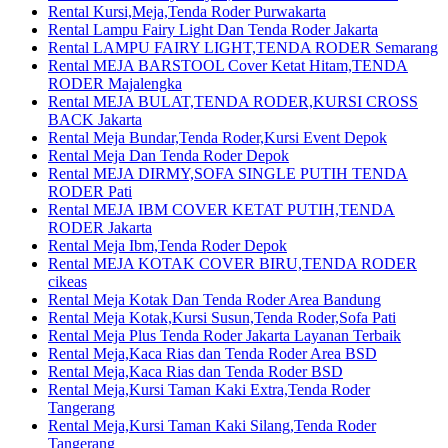
Rental Kursi,Meja,Tenda Roder Purwakarta
Rental Lampu Fairy Light Dan Tenda Roder Jakarta
Rental LAMPU FAIRY LIGHT,TENDA RODER Semarang
Rental MEJA BARSTOOL Cover Ketat Hitam,TENDA
RODER Majalengka
Rental MEJA BULAT,TENDA RODER,KURSI CROSS
BACK Jakarta
Rental Meja Bundar,Tenda Roder,Kursi Event Depok
Rental Meja Dan Tenda Roder Depok
Rental MEJA DIRMY,SOFA SINGLE PUTIH TENDA
RODER Pati
Rental MEJA IBM COVER KETAT PUTIH,TENDA
RODER Jakarta
Rental Meja Ibm,Tenda Roder Depok
Rental MEJA KOTAK COVER BIRU,TENDA RODER
cikeas
Rental Meja Kotak Dan Tenda Roder Area Bandung
Rental Meja Kotak,Kursi Susun,Tenda Roder,Sofa Pati
Rental Meja Plus Tenda Roder Jakarta Layanan Terbaik
Rental Meja,Kaca Rias dan Tenda Roder Area BSD
Rental Meja,Kaca Rias dan Tenda Roder BSD
Rental Meja,Kursi Taman Kaki Extra,Tenda Roder
Tangerang
Rental Meja,Kursi Taman Kaki Silang,Tenda Roder
Tangerang