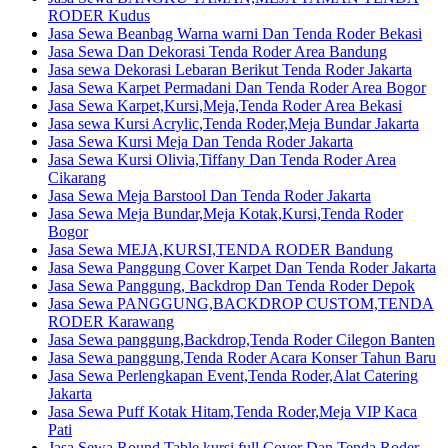
RODER Kudus
Jasa Sewa Beanbag Warna warni Dan Tenda Roder Bekasi
Jasa Sewa Dan Dekorasi Tenda Roder Area Bandung
Jasa sewa Dekorasi Lebaran Berikut Tenda Roder Jakarta
Jasa Sewa Karpet Permadani Dan Tenda Roder Area Bogor
Jasa Sewa Karpet,Kursi,Meja,Tenda Roder Area Bekasi
Jasa sewa Kursi Acrylic,Tenda Roder,Meja Bundar Jakarta
Jasa Sewa Kursi Meja Dan Tenda Roder Jakarta
Jasa Sewa Kursi Olivia,Tiffany Dan Tenda Roder Area
Cikarang
Jasa Sewa Meja Barstool Dan Tenda Roder Jakarta
Jasa Sewa Meja Bundar,Meja Kotak,Kursi,Tenda Roder
Bogor
Jasa Sewa MEJA,KURSI,TENDA RODER Bandung
Jasa Sewa Panggung Cover Karpet Dan Tenda Roder Jakarta
Jasa Sewa Panggung, Backdrop Dan Tenda Roder Depok
Jasa Sewa PANGGUNG,BACKDROP CUSTOM,TENDA
RODER Karawang
Jasa Sewa panggung,Backdrop,Tenda Roder Cilegon Banten
Jasa Sewa panggung,Tenda Roder Acara Konser Tahun Baru
Jasa Sewa Perlengkapan Event,Tenda Roder,Alat Catering
Jakarta
Jasa Sewa Puff Kotak Hitam,Tenda Roder,Meja VIP Kaca
Pati
Jasa Sewa Round Table kursi full Cover Dan Tenda Roder