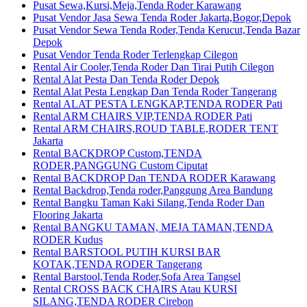
Pusat Sewa,Kursi,Meja,Tenda Roder Karawang
Pusat Vendor Jasa Sewa Tenda Roder Jakarta,Bogor,Depok
Pusat Vendor Sewa Tenda Roder,Tenda Kerucut,Tenda Bazar
Depok
Pusat Vendor Tenda Roder Terlengkap Cilegon
Rental Air Cooler,Tenda Roder Dan Tirai Putih Cilegon
Rental Alat Pesta Dan Tenda Roder Depok
Rental Alat Pesta Lengkap Dan Tenda Roder Tangerang
Rental ALAT PESTA LENGKAP,TENDA RODER Pati
Rental ARM CHAIRS VIP,TENDA RODER Pati
Rental ARM CHAIRS,ROUD TABLE,RODER TENT
Jakarta
Rental BACKDROP Custom,TENDA
RODER,PANGGUNG Custom Ciputat
Rental BACKDROP Dan TENDA RODER Karawang
Rental Backdrop,Tenda roder,Panggung Area Bandung
Rental Bangku Taman Kaki Silang,Tenda Roder Dan
Flooring Jakarta
Rental BANGKU TAMAN, MEJA TAMAN,TENDA
RODER Kudus
Rental BARSTOOL PUTIH KURSI BAR
KOTAK,TENDA RODER Tangerang
Rental Barstool,Tenda Roder,Sofa Area Tangsel
Rental CROSS BACK CHAIRS Atau KURSI
SILANG,TENDA RODER Cirebon