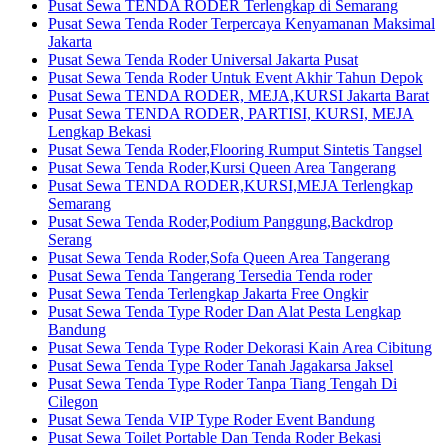
Pusat Sewa TENDA RODER Terlengkap di Semarang
Pusat Sewa Tenda Roder Terpercaya Kenyamanan Maksimal
Jakarta
Pusat Sewa Tenda Roder Universal Jakarta Pusat
Pusat Sewa Tenda Roder Untuk Event Akhir Tahun Depok
Pusat Sewa TENDA RODER, MEJA,KURSI Jakarta Barat
Pusat Sewa TENDA RODER, PARTISI, KURSI, MEJA
Lengkap Bekasi
Pusat Sewa Tenda Roder,Flooring Rumput Sintetis Tangsel
Pusat Sewa Tenda Roder,Kursi Queen Area Tangerang
Pusat Sewa TENDA RODER,KURSI,MEJA Terlengkap
Semarang
Pusat Sewa Tenda Roder,Podium Panggung,Backdrop
Serang
Pusat Sewa Tenda Roder,Sofa Queen Area Tangerang
Pusat Sewa Tenda Tangerang Tersedia Tenda roder
Pusat Sewa Tenda Terlengkap Jakarta Free Ongkir
Pusat Sewa Tenda Type Roder Dan Alat Pesta Lengkap
Bandung
Pusat Sewa Tenda Type Roder Dekorasi Kain Area Cibitung
Pusat Sewa Tenda Type Roder Tanah Jagakarsa Jaksel
Pusat Sewa Tenda Type Roder Tanpa Tiang Tengah Di
Cilegon
Pusat Sewa Tenda VIP Type Roder Event Bandung
Pusat Sewa Toilet Portable Dan Tenda Roder Bekasi