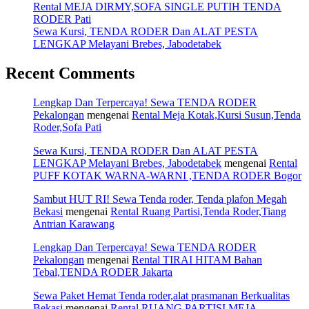
Rental MEJA DIRMY,SOFA SINGLE PUTIH TENDA
RODER Pati
Sewa Kursi, TENDA RODER Dan ALAT PESTA
LENGKAP Melayani Brebes, Jabodetabek
Recent Comments
Lengkap Dan Terpercaya! Sewa TENDA RODER
Pekalongan
mengenai
Rental Meja Kotak,Kursi Susun,Tenda
Roder,Sofa Pati
Sewa Kursi, TENDA RODER Dan ALAT PESTA
LENGKAP Melayani Brebes, Jabodetabek
mengenai
Rental
PUFF KOTAK WARNA-WARNI ,TENDA RODER Bogor
Sambut HUT RI! Sewa Tenda roder, Tenda plafon Megah
Bekasi
mengenai
Rental Ruang Partisi,Tenda Roder,Tiang
Antrian Karawang
Lengkap Dan Terpercaya! Sewa TENDA RODER
Pekalongan
mengenai
Rental TIRAI HITAM Bahan
Tebal,TENDA RODER Jakarta
Sewa Paket Hemat Tenda roder,alat prasmanan Berkualitas
Bekasi
mengenai
Rental RUANG PARTISI,MEJA