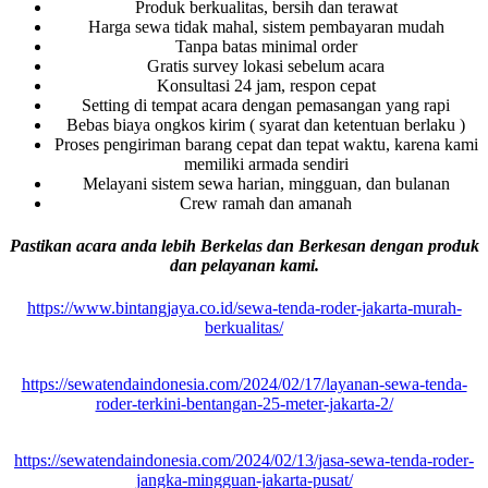
Produk berkualitas, bersih dan terawat
Harga sewa tidak mahal, sistem pembayaran mudah
Tanpa batas minimal order
Gratis survey lokasi sebelum acara
Konsultasi 24 jam, respon cepat
Setting di tempat acara dengan pemasangan yang rapi
Bebas biaya ongkos kirim ( syarat dan ketentuan berlaku )
Proses pengiriman barang cepat dan tepat waktu, karena kami
memiliki armada sendiri
Melayani sistem sewa harian, mingguan, dan bulanan
Crew ramah dan amanah
Pastikan acara anda lebih Berkelas dan Berkesan dengan produk
dan pelayanan kami.
https://www.bintangjaya.co.id/sewa-tenda-roder-jakarta-murah-
berkualitas/
https://sewatendaindonesia.com/2024/02/17/layanan-sewa-tenda-
roder-terkini-bentangan-25-meter-jakarta-2/
https://sewatendaindonesia.com/2024/02/13/jasa-sewa-tenda-roder-
jangka-mingguan-jakarta-pusat/