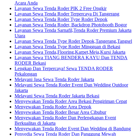
Acara Anda
Layanan Sewa Tenda Roder PIK 2 Free Ongkir
Layanan Sewa Tenda Roder Terpercaya Di Tangerang
Layanan Sewa Tenda Roder Type Roder Depok
Layanan Sewa Tenda Roder, Backdrop Photobooth Bogor
Layanan Sewa Tenda Sarnafil,Tenda Roder Premium Jakarta
Utara
Layanan Sewa Tenda Type Roder Depok,Tangerang,Tangsel
Layanan Sewa Tenda Type Roder Mingguan di Bekasi
Layanan Sewa Tenda,Flooring,Karpet,Meja,Kursi Jakarta
Layanan Sewa TIANG BENDERA KAYU Dan TENDA
RODER Bekasi
Lengkap Dan Terpercaya! Sewa TENDA RODER
Pekalongan
Melayani Jasa Sewa Tenda Roder Jakarta
Melayani Sewa Tenda Roder Event Dan Wedding Outdoor
Jakarta
Melayani Sewa Tenda Roder Jakarta Bekasi
Menyewakan Tenda Roder Area Bekasi Pengiriman Cepat
Menyewakan Tenda Roder Area Depok
Menyewakan Tenda Roder Besar Area Cibubur
Menyewakan Tenda Roder Dan Perlengkapan Event
Berkualitas di Jakarta
Menyewakan Tenda Roder Event Dan Wedding di Bandung
Penyedia Sewa Tenda Roder Dan Panggung Mewah