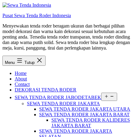
Lewati
ke
Pusat Sewa Tenda Roder Indonesia
konten
Menyewakan tenda roder beragam ukuran dan berbagai pilihan
model dekorasi dan warna kain dekorasi sesuai kebutuhan acara
penting anda. Tersedia tenda roder transparan, tenda roder dinding
dan atap warna putih solid. Sewa tenda roder bisa lengkap dengan
meja, kursi, panggung, tirai dan perlengkapan lainnya.
Menu
Tutup
Home
About
Contact
DEKORASI TENDA RODER
Buka
SEWA TENDA RODER JABODETABEK
menu
SEWA TENDA RODER JAKARTA
SEWA TENDA RODER JAKARTA UTARA
SEWA TENDA RODER JAKARTA BARAT
SEWA TENDA RODER KALIDERES
JAKARTA BARAT
SEWA TENDA RODER JAKARTA
SELATAN