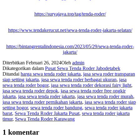
https://suryajaya.top/tag/tenda-roder/
https://www.tendakerucut.net/sewa-tenda-roder-jakarta-selatan/
https://bintangrentalindonesia.com/2023/05/29/sewa-tenda-roder-
jakarta/
Diterbitkan
Februari 26, 2024
Oleh
admin
Dikategorikan dalam
Pusat Sewa Tenda Roder Jabodetabek
Ditandai
harga sewa tenda roder jakarta
,
jasa sewa roder transparan
siap setting jakarta
,
jasa sewa tenda roder berbagai ukuran
,
jasa
sewa tenda roder bogor
,
jasa sewa tenda roder dekorasi fairy light
,
jasa sewa tenda roder depok
,
jasa sewa tenda roder free ongkir
jakarta
,
jasa sewa tenda roder jakarta
,
jasa sewa tenda roder murah
,
jasa sewa tenda roder pernikahan jakarta
,
jasa sewa tenda roder siap
setting bogor
,
sewa tenda roder bandung
,
sewa tenda roder jakarta
barat
,
Sewa Tenda Roder Jakarta Pusat
,
sewa tenda roder jakarta
timur
,
Sewa Tenda Roder Karawang
1 komentar