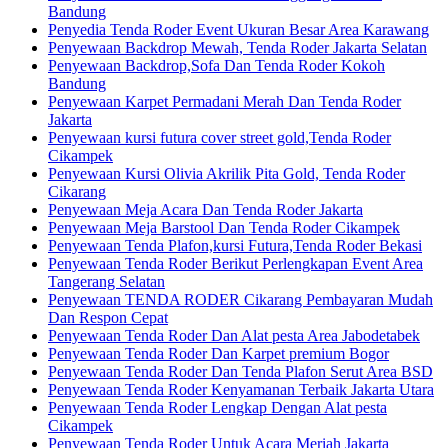
Bandung
Penyedia Tenda Roder Event Ukuran Besar Area Karawang
Penyewaan Backdrop Mewah, Tenda Roder Jakarta Selatan
Penyewaan Backdrop,Sofa Dan Tenda Roder Kokoh
Bandung
Penyewaan Karpet Permadani Merah Dan Tenda Roder
Jakarta
Penyewaan kursi futura cover street gold,Tenda Roder
Cikampek
Penyewaan Kursi Olivia Akrilik Pita Gold, Tenda Roder
Cikarang
Penyewaan Meja Acara Dan Tenda Roder Jakarta
Penyewaan Meja Barstool Dan Tenda Roder Cikampek
Penyewaan Tenda Plafon,kursi Futura,Tenda Roder Bekasi
Penyewaan Tenda Roder Berikut Perlengkapan Event Area
Tangerang Selatan
Penyewaan TENDA RODER Cikarang Pembayaran Mudah
Dan Respon Cepat
Penyewaan Tenda Roder Dan Alat pesta Area Jabodetabek
Penyewaan Tenda Roder Dan Karpet premium Bogor
Penyewaan Tenda Roder Dan Tenda Plafon Serut Area BSD
Penyewaan Tenda Roder Kenyamanan Terbaik Jakarta Utara
Penyewaan Tenda Roder Lengkap Dengan Alat pesta
Cikampek
Penyewaan Tenda Roder Untuk Acara Meriah Jakarta