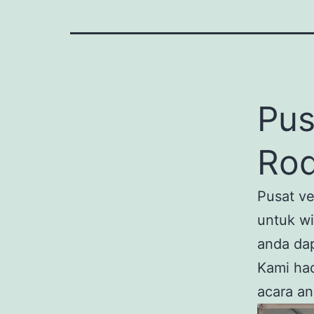
Pus
Rod
Pusat ve
untuk wi
anda da
Kami had
acara an