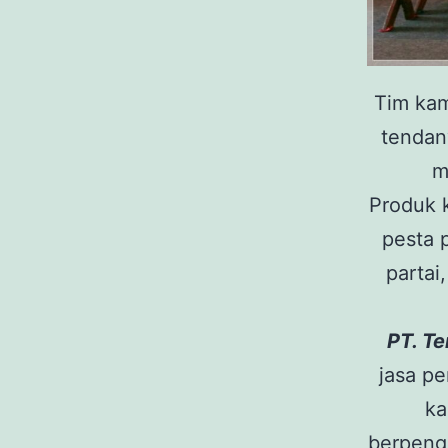
Tim kam
tendan
m
Produk 
pesta p
partai
PT. T
jasa pe
ka
berpeng