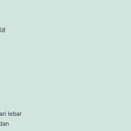
58
ri lebar
 dan