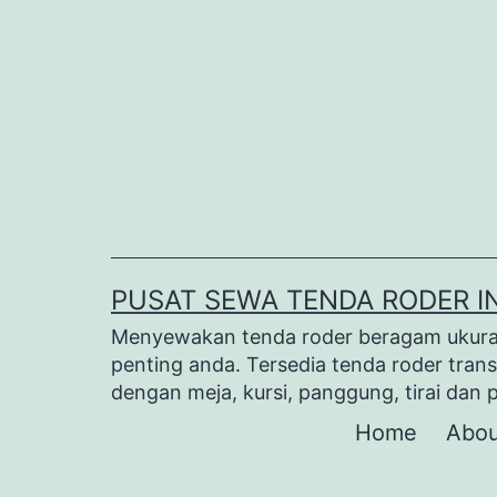
Lewati
ke
konten
PUSAT SEWA TENDA RODER I
Menyewakan tenda roder beragam ukuran 
penting anda. Tersedia tenda roder trans
dengan meja, kursi, panggung, tirai dan 
Home
Abou