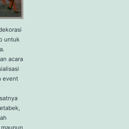
dekorasi
p untuk
a.
an acara
ialisasi
a event
usatnya
detabek,
lah
l maupun