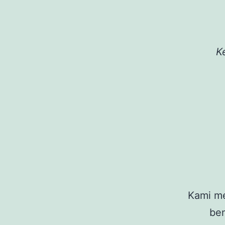
K
Kami me
ben