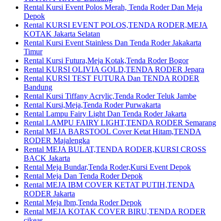
Rental Kursi Event Polos Merah, Tenda Roder Dan Meja
Depok
Rental KURSI EVENT POLOS,TENDA RODER,MEJA
KOTAK Jakarta Selatan
Rental Kursi Event Stainless Dan Tenda Roder Jakakarta
Timur
Rental Kursi Futura,Meja Kotak,Tenda Roder Bogor
Rental KURSI OLIVIA GOLD,TENDA RODER Jepara
Rental KURSI TEST FUTURA Dan TENDA RODER
Bandung
Rental Kursi Tiffany Acrylic,Tenda Roder Teluk Jambe
Rental Kursi,Meja,Tenda Roder Purwakarta
Rental Lampu Fairy Light Dan Tenda Roder Jakarta
Rental LAMPU FAIRY LIGHT,TENDA RODER Semarang
Rental MEJA BARSTOOL Cover Ketat Hitam,TENDA
RODER Majalengka
Rental MEJA BULAT,TENDA RODER,KURSI CROSS
BACK Jakarta
Rental Meja Bundar,Tenda Roder,Kursi Event Depok
Rental Meja Dan Tenda Roder Depok
Rental MEJA IBM COVER KETAT PUTIH,TENDA
RODER Jakarta
Rental Meja Ibm,Tenda Roder Depok
Rental MEJA KOTAK COVER BIRU,TENDA RODER
cikeas