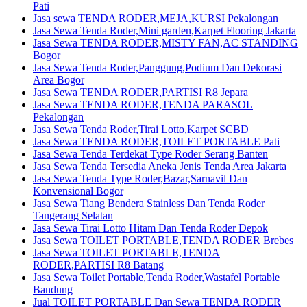
Pati
Jasa sewa TENDA RODER,MEJA,KURSI Pekalongan
Jasa Sewa Tenda Roder,Mini garden,Karpet Flooring Jakarta
Jasa Sewa TENDA RODER,MISTY FAN,AC STANDING
Bogor
Jasa Sewa Tenda Roder,Panggung,Podium Dan Dekorasi
Area Bogor
Jasa Sewa TENDA RODER,PARTISI R8 Jepara
Jasa Sewa TENDA RODER,TENDA PARASOL
Pekalongan
Jasa Sewa Tenda Roder,Tirai Lotto,Karpet SCBD
Jasa Sewa TENDA RODER,TOILET PORTABLE Pati
Jasa Sewa Tenda Terdekat Type Roder Serang Banten
Jasa Sewa Tenda Tersedia Aneka Jenis Tenda Area Jakarta
Jasa Sewa Tenda Type Roder,Bazar,Sarnavil Dan
Konvensional Bogor
Jasa Sewa Tiang Bendera Stainless Dan Tenda Roder
Tangerang Selatan
Jasa Sewa Tirai Lotto Hitam Dan Tenda Roder Depok
Jasa Sewa TOILET PORTABLE,TENDA RODER Brebes
Jasa Sewa TOILET PORTABLE,TENDA
RODER,PARTISI R8 Batang
Jasa Sewa Toilet Portable,Tenda Roder,Wastafel Portable
Bandung
Jual TOILET PORTABLE Dan Sewa TENDA RODER