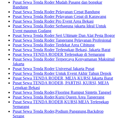
Pusat Sewa Tenda Roder Mudah Pasang dan bongkar
Bandung
Pusat Sewa Tenda Roder Pelayanan Cepat Bandung
Pusat Sewa Tenda Roder Pelayanan Cepat di Karawang
Pusat Sewa Tenda Roder Pro Event Area Bekasi
Pusat Sewa Tenda Roder Serbaguna jakarta Ideal Untuk
Event maupun Gudang
Pusat Sewa Tenda Roder Seri Ultimate Dan Alat Pesta Bogor
Pusat Sewa Tenda Roder Tangerang Pelayanan Profesional
Pusat Sewa Tenda Roder Terdekat Area Cibitung
Pusat Sewa Tenda Roder Terlengkap Bekasi, Jakarta Barat
Pusat Sewa TENDA RODER Terlengkap di Semarang
Pusat Sewa Tenda Roder Terpercaya Kenyamanan Maksimal
Jakarta
Pusat Sewa Tenda Roder Universal Jakarta Pusat
Pusat Sewa Tenda Roder Untuk Event Akhir Tahun Depok
Pusat Sewa TENDA RODER, MEJA,KURSI Jakarta Barat
Pusat Sewa TENDA RODER, PARTISI, KURSI, MEJA
Lengkap Bekasi
Pusat Sewa Tenda Roder,Flooring Rumput Sintetis Tangsel
Pusat Sewa Tenda Roder,Kursi Queen Area Tangerang
Pusat Sewa TENDA RODER,KURSI,MEJA Terlengkap
Semarang
Pusat Sewa Tenda Roder,Podium Panggung,Backdrop
Serang