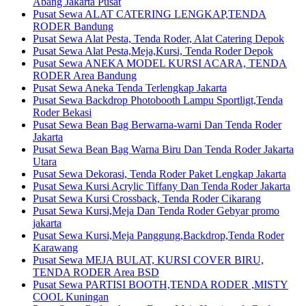
Abang Jakarta Pusat
Pusat Sewa ALAT CATERING LENGKAP,TENDA
RODER Bandung
Pusat Sewa Alat Pesta, Tenda Roder, Alat Catering Depok
Pusat Sewa Alat Pesta,Meja,Kursi, Tenda Roder Depok
Pusat Sewa ANEKA MODEL KURSI ACARA, TENDA
RODER Area Bandung
Pusat Sewa Aneka Tenda Terlengkap Jakarta
Pusat Sewa Backdrop Photobooth Lampu Sportligt,Tenda
Roder Bekasi
Pusat Sewa Bean Bag Berwarna-warni Dan Tenda Roder
Jakarta
Pusat Sewa Bean Bag Warna Biru Dan Tenda Roder Jakarta
Utara
Pusat Sewa Dekorasi, Tenda Roder Paket Lengkap Jakarta
Pusat Sewa Kursi Acrylic Tiffany Dan Tenda Roder Jakarta
Pusat Sewa Kursi Crossback, Tenda Roder Cikarang
Pusat Sewa Kursi,Meja Dan Tenda Roder Gebyar promo
jakarta
Pusat Sewa Kursi,Meja Panggung,Backdrop,Tenda Roder
Karawang
Pusat Sewa MEJA BULAT, KURSI COVER BIRU,
TENDA RODER Area BSD
Pusat Sewa PARTISI BOOTH,TENDA RODER ,MISTY
COOL Kuningan