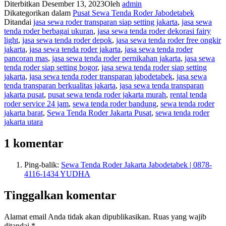
Diterbitkan
Desember 13, 2023
Oleh
admin
Dikategorikan dalam
Pusat Sewa Tenda Roder Jabodetabek
Ditandai
jasa sewa roder transparan siap setting jakarta
,
jasa sewa
tenda roder berbagai ukuran
,
jasa sewa tenda roder dekorasi fairy
light
,
jasa sewa tenda roder depok
,
jasa sewa tenda roder free ongkir
jakarta
,
jasa sewa tenda roder jakarta
,
jasa sewa tenda roder
pancoran mas
,
jasa sewa tenda roder pernikahan jakarta
,
jasa sewa
tenda roder siap setting bogor
,
jasa sewa tenda roder siap setting
jakarta
,
jasa sewa tenda roder transparan jabodetabek
,
jasa sewa
tenda transparan berkualitas jakarta
,
jasa sewa tenda transparan
jakarta pusat
,
pusat sewa tenda roder jakarta murah
,
rental tenda
roder service 24 jam
,
sewa tenda roder bandung
,
sewa tenda roder
jakarta barat
,
Sewa Tenda Roder Jakarta Pusat
,
sewa tenda roder
jakarta utara
1 komentar
Ping-balik:
Sewa Tenda Roder Jakarta Jabodetabek | 0878-
4116-1434 YUDHA
Tinggalkan komentar
Alamat email Anda tidak akan dipublikasikan.
Ruas yang wajib
ditandai
*