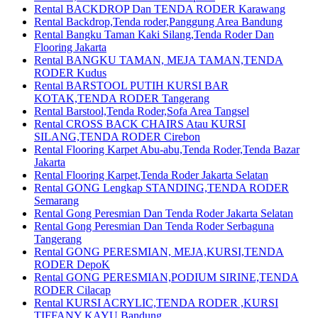
Rental BACKDROP Dan TENDA RODER Karawang
Rental Backdrop,Tenda roder,Panggung Area Bandung
Rental Bangku Taman Kaki Silang,Tenda Roder Dan
Flooring Jakarta
Rental BANGKU TAMAN, MEJA TAMAN,TENDA
RODER Kudus
Rental BARSTOOL PUTIH KURSI BAR
KOTAK,TENDA RODER Tangerang
Rental Barstool,Tenda Roder,Sofa Area Tangsel
Rental CROSS BACK CHAIRS Atau KURSI
SILANG,TENDA RODER Cirebon
Rental Flooring Karpet Abu-abu,Tenda Roder,Tenda Bazar
Jakarta
Rental Flooring Karpet,Tenda Roder Jakarta Selatan
Rental GONG Lengkap STANDING,TENDA RODER
Semarang
Rental Gong Peresmian Dan Tenda Roder Jakarta Selatan
Rental Gong Peresmian Dan Tenda Roder Serbaguna
Tangerang
Rental GONG PERESMIAN, MEJA,KURSI,TENDA
RODER DepoK
Rental GONG PERESMIAN,PODIUM SIRINE,TENDA
RODER Cilacap
Rental KURSI ACRYLIC,TENDA RODER ,KURSI
TIFFANY KAYU Bandung