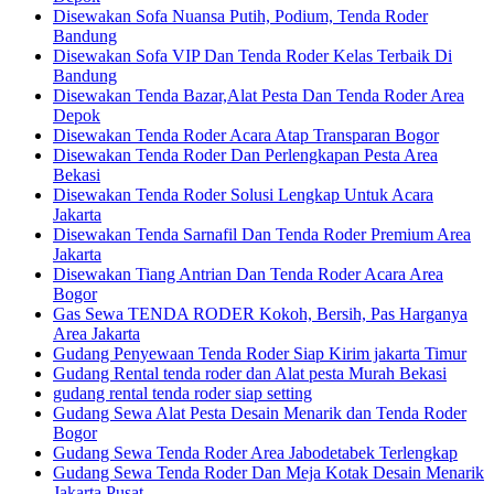
Disewakan Sofa Nuansa Putih, Podium, Tenda Roder
Bandung
Disewakan Sofa VIP Dan Tenda Roder Kelas Terbaik Di
Bandung
Disewakan Tenda Bazar,Alat Pesta Dan Tenda Roder Area
Depok
Disewakan Tenda Roder Acara Atap Transparan Bogor
Disewakan Tenda Roder Dan Perlengkapan Pesta Area
Bekasi
Disewakan Tenda Roder Solusi Lengkap Untuk Acara
Jakarta
Disewakan Tenda Sarnafil Dan Tenda Roder Premium Area
Jakarta
Disewakan Tiang Antrian Dan Tenda Roder Acara Area
Bogor
Gas Sewa TENDA RODER Kokoh, Bersih, Pas Harganya
Area Jakarta
Gudang Penyewaan Tenda Roder Siap Kirim jakarta Timur
Gudang Rental tenda roder dan Alat pesta Murah Bekasi
gudang rental tenda roder siap setting
Gudang Sewa Alat Pesta Desain Menarik dan Tenda Roder
Bogor
Gudang Sewa Tenda Roder Area Jabodetabek Terlengkap
Gudang Sewa Tenda Roder Dan Meja Kotak Desain Menarik
Jakarta Pusat