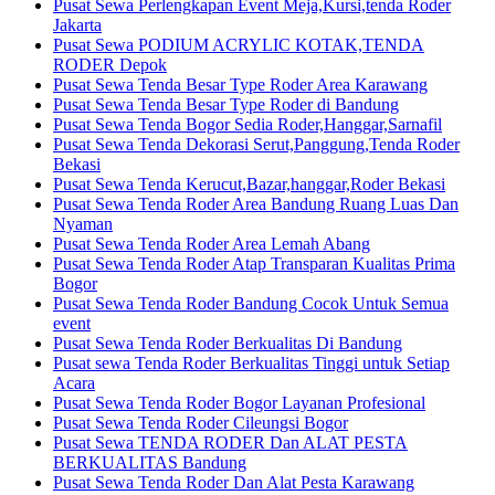
Pusat Sewa Perlengkapan Event Meja,Kursi,tenda Roder
Jakarta
Pusat Sewa PODIUM ACRYLIC KOTAK,TENDA
RODER Depok
Pusat Sewa Tenda Besar Type Roder Area Karawang
Pusat Sewa Tenda Besar Type Roder di Bandung
Pusat Sewa Tenda Bogor Sedia Roder,Hanggar,Sarnafil
Pusat Sewa Tenda Dekorasi Serut,Panggung,Tenda Roder
Bekasi
Pusat Sewa Tenda Kerucut,Bazar,hanggar,Roder Bekasi
Pusat Sewa Tenda Roder Area Bandung Ruang Luas Dan
Nyaman
Pusat Sewa Tenda Roder Area Lemah Abang
Pusat Sewa Tenda Roder Atap Transparan Kualitas Prima
Bogor
Pusat Sewa Tenda Roder Bandung Cocok Untuk Semua
event
Pusat Sewa Tenda Roder Berkualitas Di Bandung
Pusat sewa Tenda Roder Berkualitas Tinggi untuk Setiap
Acara
Pusat Sewa Tenda Roder Bogor Layanan Profesional
Pusat Sewa Tenda Roder Cileungsi Bogor
Pusat Sewa TENDA RODER Dan ALAT PESTA
BERKUALITAS Bandung
Pusat Sewa Tenda Roder Dan Alat Pesta Karawang