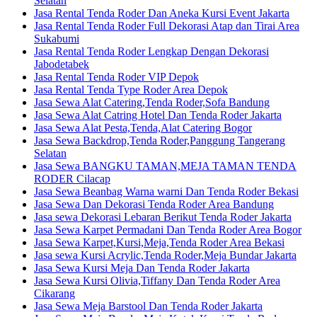
Selatan
Jasa Rental Tenda Roder Dan Aneka Kursi Event Jakarta
Jasa Rental Tenda Roder Full Dekorasi Atap dan Tirai Area
Sukabumi
Jasa Rental Tenda Roder Lengkap Dengan Dekorasi
Jabodetabek
Jasa Rental Tenda Roder VIP Depok
Jasa Rental Tenda Type Roder Area Depok
Jasa Sewa Alat Catering,Tenda Roder,Sofa Bandung
Jasa Sewa Alat Catring Hotel Dan Tenda Roder Jakarta
Jasa Sewa Alat Pesta,Tenda,Alat Catering Bogor
Jasa Sewa Backdrop,Tenda Roder,Panggung Tangerang
Selatan
Jasa Sewa BANGKU TAMAN,MEJA TAMAN TENDA
RODER Cilacap
Jasa Sewa Beanbag Warna warni Dan Tenda Roder Bekasi
Jasa Sewa Dan Dekorasi Tenda Roder Area Bandung
Jasa sewa Dekorasi Lebaran Berikut Tenda Roder Jakarta
Jasa Sewa Karpet Permadani Dan Tenda Roder Area Bogor
Jasa Sewa Karpet,Kursi,Meja,Tenda Roder Area Bekasi
Jasa sewa Kursi Acrylic,Tenda Roder,Meja Bundar Jakarta
Jasa Sewa Kursi Meja Dan Tenda Roder Jakarta
Jasa Sewa Kursi Olivia,Tiffany Dan Tenda Roder Area
Cikarang
Jasa Sewa Meja Barstool Dan Tenda Roder Jakarta