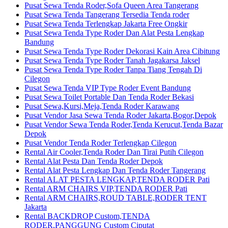
Pusat Sewa Tenda Roder,Sofa Queen Area Tangerang
Pusat Sewa Tenda Tangerang Tersedia Tenda roder
Pusat Sewa Tenda Terlengkap Jakarta Free Ongkir
Pusat Sewa Tenda Type Roder Dan Alat Pesta Lengkap
Bandung
Pusat Sewa Tenda Type Roder Dekorasi Kain Area Cibitung
Pusat Sewa Tenda Type Roder Tanah Jagakarsa Jaksel
Pusat Sewa Tenda Type Roder Tanpa Tiang Tengah Di
Cilegon
Pusat Sewa Tenda VIP Type Roder Event Bandung
Pusat Sewa Toilet Portable Dan Tenda Roder Bekasi
Pusat Sewa,Kursi,Meja,Tenda Roder Karawang
Pusat Vendor Jasa Sewa Tenda Roder Jakarta,Bogor,Depok
Pusat Vendor Sewa Tenda Roder,Tenda Kerucut,Tenda Bazar
Depok
Pusat Vendor Tenda Roder Terlengkap Cilegon
Rental Air Cooler,Tenda Roder Dan Tirai Putih Cilegon
Rental Alat Pesta Dan Tenda Roder Depok
Rental Alat Pesta Lengkap Dan Tenda Roder Tangerang
Rental ALAT PESTA LENGKAP,TENDA RODER Pati
Rental ARM CHAIRS VIP,TENDA RODER Pati
Rental ARM CHAIRS,ROUD TABLE,RODER TENT
Jakarta
Rental BACKDROP Custom,TENDA
RODER,PANGGUNG Custom Ciputat