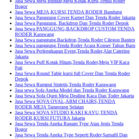
Jasa Sewa Meja Bundar,Meja Kotak,Kursi,Tenda Roder
Bogor
Jasa Sewa MEJA,KURSI,TENDA RODER Bandung
Jasa Sewa Panggung Cover Karpet Dan Tenda Roder Jakarta
Jasa Sewa Panggung, Backdrop Dan Tenda Roder Depok
Jasa Sewa PANGGUNG,BACKDROP CUSTOM,TENDA
RODER Karawang
Jasa Sewa panggung,Backdrop,Tenda Roder Cilegon Banten
Jasa Sewa panggung,Tenda Roder Acara Konser Tahun Baru
Jasa Sewa Perlengkapan Event,Tenda Roder,Alat Catering
Jakarta
Jasa Sewa Puff Kotak Hitam,Tenda Roder,Meja VIP Kaca
Pati
Jasa Sewa Round Table kursi full Cover Dan Tenda Roder
Depok
Jasa Sewa Rumput Sintetis,Tenda Roder Karawang
Jasa sewa Sofa Aneka Model dan Tenda Roder Karawang
Jasa Sewa Sofa Quen Meja Dealing Kaca Dan Toder Jakarta
Jasa Sewa SOVA OVAL,ARM CHAIRS,TENDA
RODER,MEJA Tangerang Selatan
Jasa Sewa SOVA STUDIO KAKI KAYU,TENDA
RODER,KURSI FUTURA Jakarta
Jasa Sewa Tenda Aneka Ragam Type Atau Jenis Tenda
Bogor
Jasa Sewa Tenda Aneka Type Seperti Roder,Sarnafil Dan