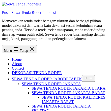
Lewati
ke
Pusat Sewa Tenda Roder Indonesia
konten
Menyewakan tenda roder beragam ukuran dan berbagai pilihan
model dekorasi dan warna kain dekorasi sesuai kebutuhan acara
penting anda. Tersedia tenda roder transparan, tenda roder dinding
dan atap warna putih solid. Sewa tenda roder bisa lengkap dengan
meja, kursi, panggung, tirai dan perlengkapan lainnya.
Menu
Tutup
Home
About
Contact
DEKORASI TENDA RODER
Buka
SEWA TENDA RODER JABODETABEK
menu
SEWA TENDA RODER JAKARTA
SEWA TENDA RODER JAKARTA UTARA
SEWA TENDA RODER JAKARTA BARAT
SEWA TENDA RODER KALIDERES
JAKARTA BARAT
SEWA TENDA RODER JAKARTA
SELATAN