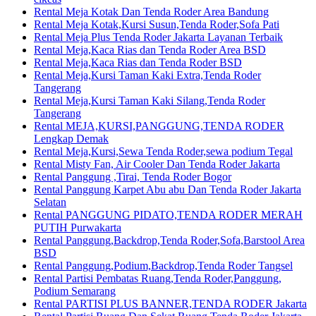
Rental Meja Kotak Dan Tenda Roder Area Bandung
Rental Meja Kotak,Kursi Susun,Tenda Roder,Sofa Pati
Rental Meja Plus Tenda Roder Jakarta Layanan Terbaik
Rental Meja,Kaca Rias dan Tenda Roder Area BSD
Rental Meja,Kaca Rias dan Tenda Roder BSD
Rental Meja,Kursi Taman Kaki Extra,Tenda Roder
Tangerang
Rental Meja,Kursi Taman Kaki Silang,Tenda Roder
Tangerang
Rental MEJA,KURSI,PANGGUNG,TENDA RODER
Lengkap Demak
Rental Meja,Kursi,Sewa Tenda Roder,sewa podium Tegal
Rental Misty Fan, Air Cooler Dan Tenda Roder Jakarta
Rental Panggung ,Tirai, Tenda Roder Bogor
Rental Panggung Karpet Abu abu Dan Tenda Roder Jakarta
Selatan
Rental PANGGUNG PIDATO,TENDA RODER MERAH
PUTIH Purwakarta
Rental Panggung,Backdrop,Tenda Roder,Sofa,Barstool Area
BSD
Rental Panggung,Podium,Backdrop,Tenda Roder Tangsel
Rental Partisi Pembatas Ruang,Tenda Roder,Panggung,
Podium Semarang
Rental PARTISI PLUS BANNER,TENDA RODER Jakarta