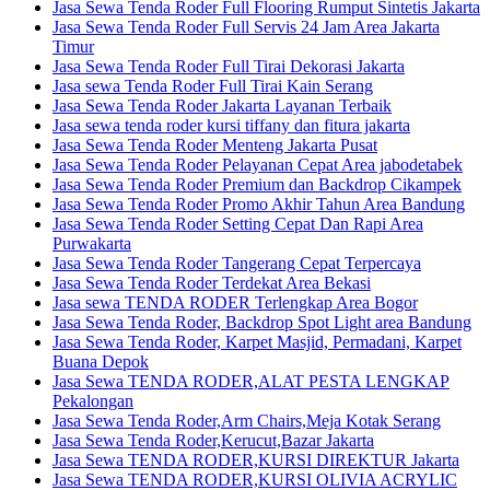
Jasa Sewa Tenda Roder Full Flooring Rumput Sintetis Jakarta
Jasa Sewa Tenda Roder Full Servis 24 Jam Area Jakarta
Timur
Jasa Sewa Tenda Roder Full Tirai Dekorasi Jakarta
Jasa sewa Tenda Roder Full Tirai Kain Serang
Jasa Sewa Tenda Roder Jakarta Layanan Terbaik
Jasa sewa tenda roder kursi tiffany dan fitura jakarta
Jasa Sewa Tenda Roder Menteng Jakarta Pusat
Jasa Sewa Tenda Roder Pelayanan Cepat Area jabodetabek
Jasa Sewa Tenda Roder Premium dan Backdrop Cikampek
Jasa Sewa Tenda Roder Promo Akhir Tahun Area Bandung
Jasa Sewa Tenda Roder Setting Cepat Dan Rapi Area
Purwakarta
Jasa Sewa Tenda Roder Tangerang Cepat Terpercaya
Jasa Sewa Tenda Roder Terdekat Area Bekasi
Jasa sewa TENDA RODER Terlengkap Area Bogor
Jasa Sewa Tenda Roder, Backdrop Spot Light area Bandung
Jasa Sewa Tenda Roder, Karpet Masjid, Permadani, Karpet
Buana Depok
Jasa Sewa TENDA RODER,ALAT PESTA LENGKAP
Pekalongan
Jasa Sewa Tenda Roder,Arm Chairs,Meja Kotak Serang
Jasa Sewa Tenda Roder,Kerucut,Bazar Jakarta
Jasa Sewa TENDA RODER,KURSI DIREKTUR Jakarta
Jasa Sewa TENDA RODER,KURSI OLIVIA ACRYLIC