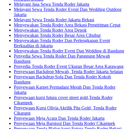
Melayani Jasa Sewa Tenda Roder Jakarta
Melayani Sewa Tenda Roder Event Dan Wedding Outdoor
Jakarta
Melayani Sewa Tenda Roder Jakarta Bekasi
Menyewakan Tenda Roder Area Bekasi Pengiriman Cepat
Menyewakan Tenda Roder Area Depok
Menyewakan Tenda Roder Besar Area Cibubur
Menyewakan Tenda Roder Dan Perlengkapan Event
Berkualitas di Jakarta
Menyewakan Tenda Roder Event Dan Wedding di Bandung
Penyedia Sewa Tenda Roder Dan Panggung Mewah
Bandung
Penyedia Tenda Roder Event Ukuran Besar Area Karawang
Penyewaan Backdrop Mewah, Tenda Roder Jakarta Selatan
Penyewaan Backdrop,Sofa Dan Tenda Roder Kokoh
Bandung
Penyewaan Karpet Permadani Merah Dan Tenda Roder
Jakarta
Penyewaan kursi futura cover street gold,Tenda Roder
Cikampek
Penyewaan Kursi Olivia Akrilik Pita Gold, Tenda Roder
Cikarang
Penyewaan Meja Acara Dan Tenda Roder Jakarta
Penyewaan Meja Barstool Dan Tenda Roder Cikampek
Penyewaan Tenda Plafon,kursi Futura,Tenda Roder Bekasi