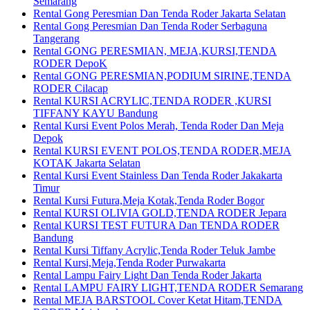
Semarang
Rental Gong Peresmian Dan Tenda Roder Jakarta Selatan
Rental Gong Peresmian Dan Tenda Roder Serbaguna
Tangerang
Rental GONG PERESMIAN, MEJA,KURSI,TENDA
RODER DepoK
Rental GONG PERESMIAN,PODIUM SIRINE,TENDA
RODER Cilacap
Rental KURSI ACRYLIC,TENDA RODER ,KURSI
TIFFANY KAYU Bandung
Rental Kursi Event Polos Merah, Tenda Roder Dan Meja
Depok
Rental KURSI EVENT POLOS,TENDA RODER,MEJA
KOTAK Jakarta Selatan
Rental Kursi Event Stainless Dan Tenda Roder Jakakarta
Timur
Rental Kursi Futura,Meja Kotak,Tenda Roder Bogor
Rental KURSI OLIVIA GOLD,TENDA RODER Jepara
Rental KURSI TEST FUTURA Dan TENDA RODER
Bandung
Rental Kursi Tiffany Acrylic,Tenda Roder Teluk Jambe
Rental Kursi,Meja,Tenda Roder Purwakarta
Rental Lampu Fairy Light Dan Tenda Roder Jakarta
Rental LAMPU FAIRY LIGHT,TENDA RODER Semarang
Rental MEJA BARSTOOL Cover Ketat Hitam,TENDA