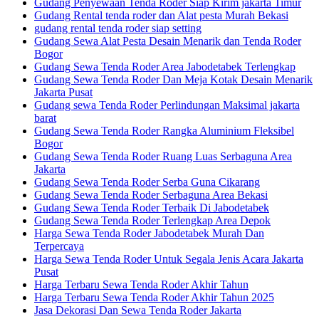
Gudang Penyewaan Tenda Roder Siap Kirim jakarta Timur
Gudang Rental tenda roder dan Alat pesta Murah Bekasi
gudang rental tenda roder siap setting
Gudang Sewa Alat Pesta Desain Menarik dan Tenda Roder
Bogor
Gudang Sewa Tenda Roder Area Jabodetabek Terlengkap
Gudang Sewa Tenda Roder Dan Meja Kotak Desain Menarik
Jakarta Pusat
Gudang sewa Tenda Roder Perlindungan Maksimal jakarta
barat
Gudang Sewa Tenda Roder Rangka Aluminium Fleksibel
Bogor
Gudang Sewa Tenda Roder Ruang Luas Serbaguna Area
Jakarta
Gudang Sewa Tenda Roder Serba Guna Cikarang
Gudang Sewa Tenda Roder Serbaguna Area Bekasi
Gudang Sewa Tenda Roder Terbaik Di Jabodetabek
Gudang Sewa Tenda Roder Terlengkap Area Depok
Harga Sewa Tenda Roder Jabodetabek Murah Dan
Terpercaya
Harga Sewa Tenda Roder Untuk Segala Jenis Acara Jakarta
Pusat
Harga Terbaru Sewa Tenda Roder Akhir Tahun
Harga Terbaru Sewa Tenda Roder Akhir Tahun 2025
Jasa Dekorasi Dan Sewa Tenda Roder Jakarta