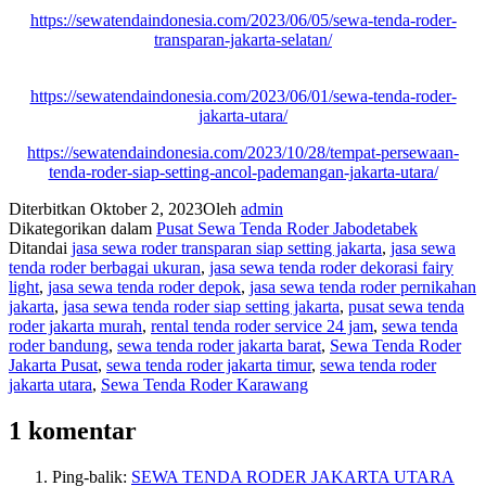
https://sewatendaindonesia.com/2023/06/05/sewa-tenda-roder-
transparan-jakarta-selatan/
https://sewatendaindonesia.com/2023/06/01/sewa-tenda-roder-
jakarta-utara/
https://sewatendaindonesia.com/2023/10/28/tempat-persewaan-
tenda-roder-siap-setting-ancol-pademangan-jakarta-utara/
Diterbitkan
Oktober 2, 2023
Oleh
admin
Dikategorikan dalam
Pusat Sewa Tenda Roder Jabodetabek
Ditandai
jasa sewa roder transparan siap setting jakarta
,
jasa sewa
tenda roder berbagai ukuran
,
jasa sewa tenda roder dekorasi fairy
light
,
jasa sewa tenda roder depok
,
jasa sewa tenda roder pernikahan
jakarta
,
jasa sewa tenda roder siap setting jakarta
,
pusat sewa tenda
roder jakarta murah
,
rental tenda roder service 24 jam
,
sewa tenda
roder bandung
,
sewa tenda roder jakarta barat
,
Sewa Tenda Roder
Jakarta Pusat
,
sewa tenda roder jakarta timur
,
sewa tenda roder
jakarta utara
,
Sewa Tenda Roder Karawang
1 komentar
Ping-balik:
SEWA TENDA RODER JAKARTA UTARA