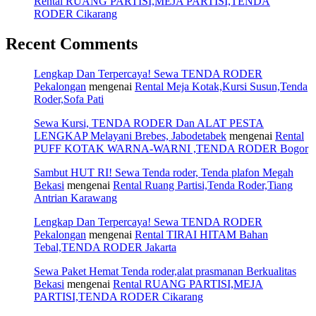
Rental RUANG PARTISI,MEJA PARTISI,TENDA
RODER Cikarang
Recent Comments
Lengkap Dan Terpercaya! Sewa TENDA RODER
Pekalongan
mengenai
Rental Meja Kotak,Kursi Susun,Tenda
Roder,Sofa Pati
Sewa Kursi, TENDA RODER Dan ALAT PESTA
LENGKAP Melayani Brebes, Jabodetabek
mengenai
Rental
PUFF KOTAK WARNA-WARNI ,TENDA RODER Bogor
Sambut HUT RI! Sewa Tenda roder, Tenda plafon Megah
Bekasi
mengenai
Rental Ruang Partisi,Tenda Roder,Tiang
Antrian Karawang
Lengkap Dan Terpercaya! Sewa TENDA RODER
Pekalongan
mengenai
Rental TIRAI HITAM Bahan
Tebal,TENDA RODER Jakarta
Sewa Paket Hemat Tenda roder,alat prasmanan Berkualitas
Bekasi
mengenai
Rental RUANG PARTISI,MEJA
PARTISI,TENDA RODER Cikarang