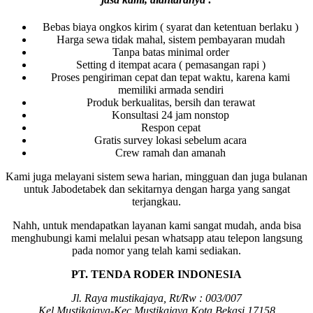
Bebas biaya ongkos kirim ( syarat dan ketentuan berlaku )
Harga sewa tidak mahal, sistem pembayaran mudah
Tanpa batas minimal order
Setting d itempat acara ( pemasangan rapi )
Proses pengiriman cepat dan tepat waktu, karena kami
memiliki armada sendiri
Produk berkualitas, bersih dan terawat
Konsultasi 24 jam nonstop
Respon cepat
Gratis survey lokasi sebelum acara
Crew ramah dan amanah
Kami juga melayani sistem sewa harian, mingguan dan juga bulanan
untuk Jabodetabek dan sekitarnya dengan harga yang sangat
terjangkau.
Nahh, untuk mendapatkan layanan kami sangat mudah, anda bisa
menghubungi kami melalui pesan whatsapp atau telepon langsung
pada nomor yang telah kami sediakan.
PT. TENDA RODER INDONESIA
Jl. Raya mustikajaya, Rt/Rw : 003/007
Kel.Mustikajaya-Kec.Mustikajaya Kota Bekasi 17158