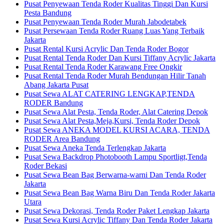
Pusat Penyewaan Tenda Roder Kualitas Tinggi Dan Kursi
Pesta Bandung
Pusat Penyewaan Tenda Roder Murah Jabodetabek
Pusat Persewaan Tenda Roder Ruang Luas Yang Terbaik
Jakarta
Pusat Rental Kursi Acrylic Dan Tenda Roder Bogor
Pusat Rental Tenda Roder Dan Kursi Tiffany Acrylic Jakarta
Pusat Rental Tenda Roder Karawang Free Ongkir
Pusat Rental Tenda Roder Murah Bendungan Hilir Tanah
Abang Jakarta Pusat
Pusat Sewa ALAT CATERING LENGKAP,TENDA
RODER Bandung
Pusat Sewa Alat Pesta, Tenda Roder, Alat Catering Depok
Pusat Sewa Alat Pesta,Meja,Kursi, Tenda Roder Depok
Pusat Sewa ANEKA MODEL KURSI ACARA, TENDA
RODER Area Bandung
Pusat Sewa Aneka Tenda Terlengkap Jakarta
Pusat Sewa Backdrop Photobooth Lampu Sportligt,Tenda
Roder Bekasi
Pusat Sewa Bean Bag Berwarna-warni Dan Tenda Roder
Jakarta
Pusat Sewa Bean Bag Warna Biru Dan Tenda Roder Jakarta
Utara
Pusat Sewa Dekorasi, Tenda Roder Paket Lengkap Jakarta
Pusat Sewa Kursi Acrylic Tiffany Dan Tenda Roder Jakarta