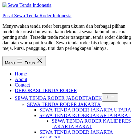
Lewati
ke
Pusat Sewa Tenda Roder Indonesia
konten
Menyewakan tenda roder beragam ukuran dan berbagai pilihan
model dekorasi dan warna kain dekorasi sesuai kebutuhan acara
penting anda. Tersedia tenda roder transparan, tenda roder dinding
dan atap warna putih solid. Sewa tenda roder bisa lengkap dengan
meja, kursi, panggung, tirai dan perlengkapan lainnya.
Menu
Tutup
Home
About
Contact
DEKORASI TENDA RODER
Buka
SEWA TENDA RODER JABODETABEK
menu
SEWA TENDA RODER JAKARTA
SEWA TENDA RODER JAKARTA UTARA
SEWA TENDA RODER JAKARTA BARAT
SEWA TENDA RODER KALIDERES
JAKARTA BARAT
SEWA TENDA RODER JAKARTA
SELATAN