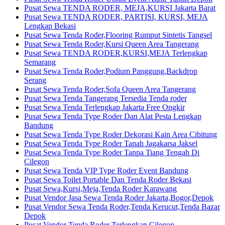
Pusat Sewa TENDA RODER, MEJA,KURSI Jakarta Barat
Pusat Sewa TENDA RODER, PARTISI, KURSI, MEJA
Lengkap Bekasi
Pusat Sewa Tenda Roder,Flooring Rumput Sintetis Tangsel
Pusat Sewa Tenda Roder,Kursi Queen Area Tangerang
Pusat Sewa TENDA RODER,KURSI,MEJA Terlengkap
Semarang
Pusat Sewa Tenda Roder,Podium Panggung,Backdrop
Serang
Pusat Sewa Tenda Roder,Sofa Queen Area Tangerang
Pusat Sewa Tenda Tangerang Tersedia Tenda roder
Pusat Sewa Tenda Terlengkap Jakarta Free Ongkir
Pusat Sewa Tenda Type Roder Dan Alat Pesta Lengkap
Bandung
Pusat Sewa Tenda Type Roder Dekorasi Kain Area Cibitung
Pusat Sewa Tenda Type Roder Tanah Jagakarsa Jaksel
Pusat Sewa Tenda Type Roder Tanpa Tiang Tengah Di
Cilegon
Pusat Sewa Tenda VIP Type Roder Event Bandung
Pusat Sewa Toilet Portable Dan Tenda Roder Bekasi
Pusat Sewa,Kursi,Meja,Tenda Roder Karawang
Pusat Vendor Jasa Sewa Tenda Roder Jakarta,Bogor,Depok
Pusat Vendor Sewa Tenda Roder,Tenda Kerucut,Tenda Bazar
Depok
Pusat Vendor Tenda Roder Terlengkap Cilegon