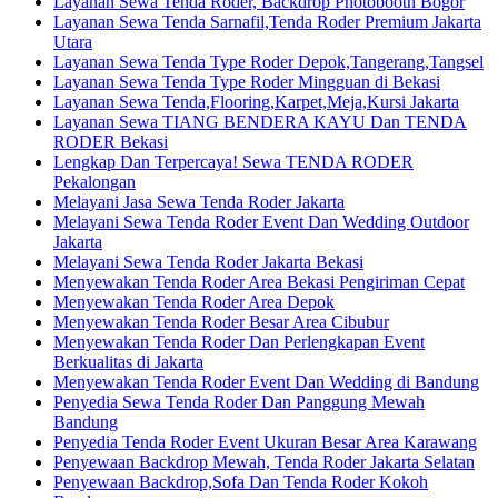
Layanan Sewa Tenda Roder, Backdrop Photobooth Bogor
Layanan Sewa Tenda Sarnafil,Tenda Roder Premium Jakarta
Utara
Layanan Sewa Tenda Type Roder Depok,Tangerang,Tangsel
Layanan Sewa Tenda Type Roder Mingguan di Bekasi
Layanan Sewa Tenda,Flooring,Karpet,Meja,Kursi Jakarta
Layanan Sewa TIANG BENDERA KAYU Dan TENDA
RODER Bekasi
Lengkap Dan Terpercaya! Sewa TENDA RODER
Pekalongan
Melayani Jasa Sewa Tenda Roder Jakarta
Melayani Sewa Tenda Roder Event Dan Wedding Outdoor
Jakarta
Melayani Sewa Tenda Roder Jakarta Bekasi
Menyewakan Tenda Roder Area Bekasi Pengiriman Cepat
Menyewakan Tenda Roder Area Depok
Menyewakan Tenda Roder Besar Area Cibubur
Menyewakan Tenda Roder Dan Perlengkapan Event
Berkualitas di Jakarta
Menyewakan Tenda Roder Event Dan Wedding di Bandung
Penyedia Sewa Tenda Roder Dan Panggung Mewah
Bandung
Penyedia Tenda Roder Event Ukuran Besar Area Karawang
Penyewaan Backdrop Mewah, Tenda Roder Jakarta Selatan
Penyewaan Backdrop,Sofa Dan Tenda Roder Kokoh