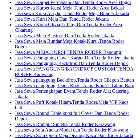
Jasa Sewa Karpet Permadani Dan Tenda Roder Area Bogor
Jasa Sewa Karpet,Kursi,Meja,Tenda Roder Area Bekasi
Jasa sewa Kursi Acrylic,Tenda Roder,Meja Bundar Jakarta
Jasa Sewa Kursi Meja Dan Tenda Roder Jakarta
Jasa Sewa Kursi Olivia,Tiffany Dan Tenda Roder Area
Cikarang
Jasa Sewa Meja Barstool Dan Tenda Roder Jakarta
Jasa Sewa Meja Bundar,Meja Kotak,Kursi,Tenda Roder
Bogor
Jasa Sewa MEJA,KURSI,TENDA RODER Bandung
Jasa Sewa Panggung Cover Karpet Dan Tenda Roder Jakarta
Jasa Sewa Panggung, Backdrop Dan Tenda Roder Depok
Jasa Sewa PANGGUNG,BACKDROP CUSTOM,TENDA
RODER Karawang
Jasa Sewa panggung,Backdrop,Tenda Roder Cilegon Banten
Jasa Sewa panggung,Tenda Roder Acara Konser Tahun Baru
Jasa Sewa Perlengkapan Event,Tenda Roder,Alat Catering
Jakarta
Jasa Sewa Puff Kotak Hitam,Tenda Roder,Meja VIP Kaca
Pati
Jasa Sewa Round Table kursi full Cover Dan Tenda Roder
Depok
Jasa Sewa Rumput Sintetis,Tenda Roder Karawang
Jasa sewa Sofa Aneka Model dan Tenda Roder Karawang
Jasa Sewa Sofa Quen Meja Dealing Kaca Dan Toder Jakarta