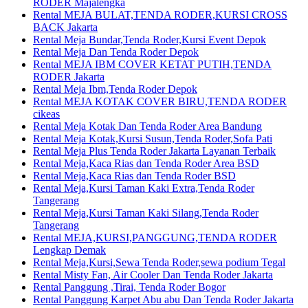
RODER Majalengka
Rental MEJA BULAT,TENDA RODER,KURSI CROSS
BACK Jakarta
Rental Meja Bundar,Tenda Roder,Kursi Event Depok
Rental Meja Dan Tenda Roder Depok
Rental MEJA IBM COVER KETAT PUTIH,TENDA
RODER Jakarta
Rental Meja Ibm,Tenda Roder Depok
Rental MEJA KOTAK COVER BIRU,TENDA RODER
cikeas
Rental Meja Kotak Dan Tenda Roder Area Bandung
Rental Meja Kotak,Kursi Susun,Tenda Roder,Sofa Pati
Rental Meja Plus Tenda Roder Jakarta Layanan Terbaik
Rental Meja,Kaca Rias dan Tenda Roder Area BSD
Rental Meja,Kaca Rias dan Tenda Roder BSD
Rental Meja,Kursi Taman Kaki Extra,Tenda Roder
Tangerang
Rental Meja,Kursi Taman Kaki Silang,Tenda Roder
Tangerang
Rental MEJA,KURSI,PANGGUNG,TENDA RODER
Lengkap Demak
Rental Meja,Kursi,Sewa Tenda Roder,sewa podium Tegal
Rental Misty Fan, Air Cooler Dan Tenda Roder Jakarta
Rental Panggung ,Tirai, Tenda Roder Bogor
Rental Panggung Karpet Abu abu Dan Tenda Roder Jakarta