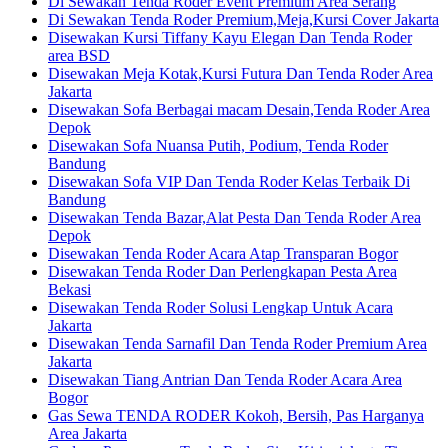
Di Sewakan Tenda Roder Event Premium Area Serang
Di Sewakan Tenda Roder Premium,Meja,Kursi Cover Jakarta
Disewakan Kursi Tiffany Kayu Elegan Dan Tenda Roder
area BSD
Disewakan Meja Kotak,Kursi Futura Dan Tenda Roder Area
Jakarta
Disewakan Sofa Berbagai macam Desain,Tenda Roder Area
Depok
Disewakan Sofa Nuansa Putih, Podium, Tenda Roder
Bandung
Disewakan Sofa VIP Dan Tenda Roder Kelas Terbaik Di
Bandung
Disewakan Tenda Bazar,Alat Pesta Dan Tenda Roder Area
Depok
Disewakan Tenda Roder Acara Atap Transparan Bogor
Disewakan Tenda Roder Dan Perlengkapan Pesta Area
Bekasi
Disewakan Tenda Roder Solusi Lengkap Untuk Acara
Jakarta
Disewakan Tenda Sarnafil Dan Tenda Roder Premium Area
Jakarta
Disewakan Tiang Antrian Dan Tenda Roder Acara Area
Bogor
Gas Sewa TENDA RODER Kokoh, Bersih, Pas Harganya
Area Jakarta