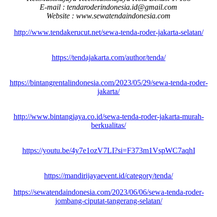
E-mail : tendaroderindonesia.id@gmail.com
Website : www.sewatendaindonesia.com
http://www.tendakerucut.net/sewa-tenda-roder-jakarta-selatan/
https://tendajakarta.com/author/tenda/
https://bintangrentalindonesia.com/2023/05/29/sewa-tenda-roder-
jakarta/
http://www.bintangjaya.co.id/sewa-tenda-roder-jakarta-murah-
berkualitas/
https://youtu.be/4y7e1ozV7LI?si=F373m1VspWC7aqhI
https://mandirijayaevent.id/category/tenda/
https://sewatendaindonesia.com/2023/06/06/sewa-tenda-roder-
jombang-ciputat-tangerang-selatan/