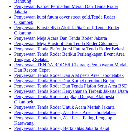
Bandung
Penyewaan Karpet Permadani Merah Dan Tenda Roder
Jakarta
Penyewaan kursi futura cover street gold,Tenda Roder
Cikampek
Penyewaan Kursi Olivia Akrilik Pita Gold, Tenda Roder
Cikarang
Penyewaan Meja Acara Dan Tenda Roder Jakarta
Penyewaan Meja Barstool Dan Tenda Roder Cikampek
Penyewaan Tenda Plafon,kursi Futura,Tenda Roder Bekasi
Penyewaan Tenda Roder Berikut Perlengkapan Event Area
Tangerang Selatan
Penyewaan TENDA RODER Cikarang Pembayaran Mudah
Dan Respon Cepat
Penyewaan Tenda Roder Dan Alat pesta Area Jabodetabek
Penyewaan Tenda Roder Dan Karpet premium Bogor
Penyewaan Tenda Roder Dan Tenda Plafon Serut Area BSD
Penyewaan Tenda Roder Kenyamanan Terbaik Jakarta Utara
Penyewaan Tenda Roder Lengkap Dengan Alat pesta
Cikampek
Penyewaan Tenda Roder Untuk Acara Meriah Jakarta
Penyewaan Tenda Roder, Alat Pesta Area Jabodetabek
Penyewaan Tenda Roder, Alat Pesta Paling Lengkap
Karawang
Penyewaan Tenda Roder, Berkualitas Jakarta Barat