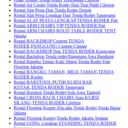
Rental Air Cooler,Tenda Roder Dan Tirai Putih Cilegon
Rental Alat Pesta Dan Tenda Roder Depok
Rental Alat Pesta Lengkap Dan Tenda Roder Tangerang
Rental ALAT PESTA LENGKAP,TENDA RODER Pati
Rental ARM CHAIRS VIP,TENDA RODER Pati
Rental ARM CHAIRS,ROUD TABLE,RODER TENT
Jakarta
Rental BACKDROP Custom,TENDA
RODER,PANGGUNG Custom Ciputat
Rental BACKDROP Dan TENDA RODER Karawang
Rental Backdrop,Tenda roder,Panggung Area Bandung
Rental Bangku Taman Kaki Silang,Tenda Roder Dan
Flooring Jakarta
Rental BANGKU TAMAN, MEJA TAMAN,TENDA
RODER Kudus
Rental BARSTOOL PUTIH KURSI BAR
KOTAK,TENDA RODER Tangerang
Rental Barstool,Tenda Roder,Sofa Area Tangsel
Rental CROSS BACK CHAIRS Atau KURSI
SILANG,TENDA RODER Cirebon
Rental Flooring Karpet Abu-abu,Tenda Roder,Tenda Bazar
Jakarta
Rental Flooring Karpet,Tenda Roder Jakarta Selatan
Rental GONG Lengkap STANDING,TENDA RODER