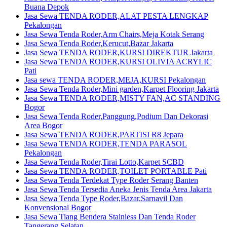
Buana Depok
Jasa Sewa TENDA RODER,ALAT PESTA LENGKAP
Pekalongan
Jasa Sewa Tenda Roder,Arm Chairs,Meja Kotak Serang
Jasa Sewa Tenda Roder,Kerucut,Bazar Jakarta
Jasa Sewa TENDA RODER,KURSI DIREKTUR Jakarta
Jasa Sewa TENDA RODER,KURSI OLIVIA ACRYLIC
Pati
Jasa sewa TENDA RODER,MEJA,KURSI Pekalongan
Jasa Sewa Tenda Roder,Mini garden,Karpet Flooring Jakarta
Jasa Sewa TENDA RODER,MISTY FAN,AC STANDING
Bogor
Jasa Sewa Tenda Roder,Panggung,Podium Dan Dekorasi
Area Bogor
Jasa Sewa TENDA RODER,PARTISI R8 Jepara
Jasa Sewa TENDA RODER,TENDA PARASOL
Pekalongan
Jasa Sewa Tenda Roder,Tirai Lotto,Karpet SCBD
Jasa Sewa TENDA RODER,TOILET PORTABLE Pati
Jasa Sewa Tenda Terdekat Type Roder Serang Banten
Jasa Sewa Tenda Tersedia Aneka Jenis Tenda Area Jakarta
Jasa Sewa Tenda Type Roder,Bazar,Sarnavil Dan
Konvensional Bogor
Jasa Sewa Tiang Bendera Stainless Dan Tenda Roder
Tangerang Selatan