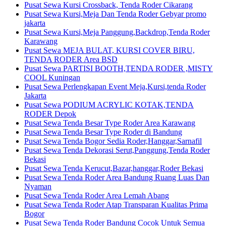
Pusat Sewa Kursi Crossback, Tenda Roder Cikarang
Pusat Sewa Kursi,Meja Dan Tenda Roder Gebyar promo
jakarta
Pusat Sewa Kursi,Meja Panggung,Backdrop,Tenda Roder
Karawang
Pusat Sewa MEJA BULAT, KURSI COVER BIRU,
TENDA RODER Area BSD
Pusat Sewa PARTISI BOOTH,TENDA RODER ,MISTY
COOL Kuningan
Pusat Sewa Perlengkapan Event Meja,Kursi,tenda Roder
Jakarta
Pusat Sewa PODIUM ACRYLIC KOTAK,TENDA
RODER Depok
Pusat Sewa Tenda Besar Type Roder Area Karawang
Pusat Sewa Tenda Besar Type Roder di Bandung
Pusat Sewa Tenda Bogor Sedia Roder,Hanggar,Sarnafil
Pusat Sewa Tenda Dekorasi Serut,Panggung,Tenda Roder
Bekasi
Pusat Sewa Tenda Kerucut,Bazar,hanggar,Roder Bekasi
Pusat Sewa Tenda Roder Area Bandung Ruang Luas Dan
Nyaman
Pusat Sewa Tenda Roder Area Lemah Abang
Pusat Sewa Tenda Roder Atap Transparan Kualitas Prima
Bogor
Pusat Sewa Tenda Roder Bandung Cocok Untuk Semua