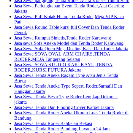
Jasa Sewa panggung,Tenda Roder Acara Konser Tahun Baru
Jasa Sewa Perlengkapan Event,Tenda Roder,Alat Catering
Jakarta
Jasa Sewa Puff Kotak Hitam,Tenda Roder,Meja VIP Kaca
Pati
Jasa Sewa Round Table kursi full Cover Dan Tenda Roder
Depok
Jasa Sewa Rumput Sintetis,Tenda Roder Karawang
Jasa sewa Sofa Aneka Model dan Tenda Roder Karawang
Jasa Sewa Sofa Quen Meja Dealing Kaca Dan Toder Jakarta
Jasa Sewa SOVA OVAL,ARM CHAIRS,TENDA
RODER,MEJA Tangerang Selatan
Jasa Sewa SOVA STUDIO KAKI KAYU,TENDA
RODER,KURSI FUTURA Jakarta
Jasa Sewa Tenda Aneka Ragam Type Atau Jenis Tenda
Bogor
Jasa Sewa Tenda Aneka Type Seperti Roder,Sarnafil Dan
Hanggar Jakarta
Jasa Sewa Tenda Besar Type Roder Lengkap Dekorasi
jakarta
Jasa Sewa Tenda Dan Flooring Cover Karpet Jakarta
Jasa Sewa Tenda Roder Aneka Ukuran Luas Tenda Roder di
Bandung
Jasa Sewa Tenda Roder Babbelan Bekasi
Jasa Sewa Tenda Roder Bandung Layanan 24 Jam