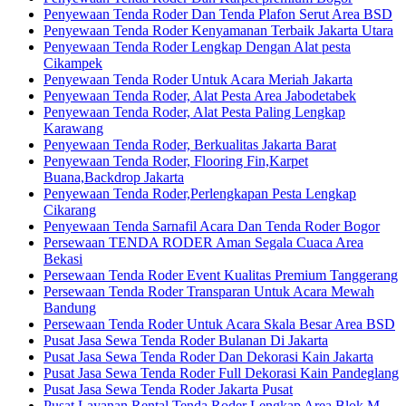
Penyewaan Tenda Roder Dan Tenda Plafon Serut Area BSD
Penyewaan Tenda Roder Kenyamanan Terbaik Jakarta Utara
Penyewaan Tenda Roder Lengkap Dengan Alat pesta
Cikampek
Penyewaan Tenda Roder Untuk Acara Meriah Jakarta
Penyewaan Tenda Roder, Alat Pesta Area Jabodetabek
Penyewaan Tenda Roder, Alat Pesta Paling Lengkap
Karawang
Penyewaan Tenda Roder, Berkualitas Jakarta Barat
Penyewaan Tenda Roder, Flooring Fin,Karpet
Buana,Backdrop Jakarta
Penyewaan Tenda Roder,Perlengkapan Pesta Lengkap
Cikarang
Penyewaan Tenda Sarnafil Acara Dan Tenda Roder Bogor
Persewaan TENDA RODER Aman Segala Cuaca Area
Bekasi
Persewaan Tenda Roder Event Kualitas Premium Tanggerang
Persewaan Tenda Roder Transparan Untuk Acara Mewah
Bandung
Persewaan Tenda Roder Untuk Acara Skala Besar Area BSD
Pusat Jasa Sewa Tenda Roder Bulanan Di Jakarta
Pusat Jasa Sewa Tenda Roder Dan Dekorasi Kain Jakarta
Pusat Jasa Sewa Tenda Roder Full Dekorasi Kain Pandeglang
Pusat Jasa Sewa Tenda Roder Jakarta Pusat
Pusat Layanan Rental Tenda Roder Lengkap Area Blok M