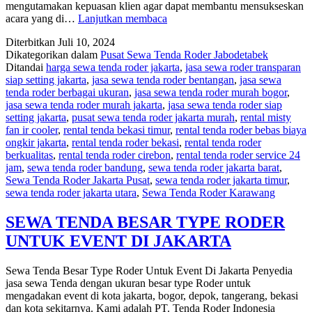
mengutamakan kepuasan klien agar dapat membantu mensukseskan
JASA
acara yang di…
Lanjutkan membaca
SEWA
Diterbitkan
Juli 10, 2024
TENDA
Dikategorikan dalam
Pusat Sewa Tenda Roder Jabodetabek
PREMIUM
Ditandai
harga sewa tenda roder jakarta
,
jasa sewa roder transparan
VIP
siap setting jakarta
,
jasa sewa tenda roder bentangan
,
jasa sewa
LENGKAP
tenda roder berbagai ukuran
,
jasa sewa tenda roder murah bogor
,
DENGAN
jasa sewa tenda roder murah jakarta
,
jasa sewa tenda roder siap
DEKORASI
setting jakarta
,
pusat sewa tenda roder jakarta murah
,
rental misty
AREA
fan ir cooler
,
rental tenda bekasi timur
,
rental tenda roder bebas biaya
DEPOK
ongkir jakarta
,
rental tenda roder bekasi
,
rental tenda roder
berkualitas
,
rental tenda roder cirebon
,
rental tenda roder service 24
jam
,
sewa tenda roder bandung
,
sewa tenda roder jakarta barat
,
Sewa Tenda Roder Jakarta Pusat
,
sewa tenda roder jakarta timur
,
sewa tenda roder jakarta utara
,
Sewa Tenda Roder Karawang
SEWA TENDA BESAR TYPE RODER
UNTUK EVENT DI JAKARTA
Sewa Tenda Besar Type Roder Untuk Event Di Jakarta Penyedia
jasa sewa Tenda dengan ukuran besar type Roder untuk
mengadakan event di kota jakarta, bogor, depok, tangerang, bekasi
dan kota sekitarnya. Kami adalah PT. Tenda Roder Indonesia