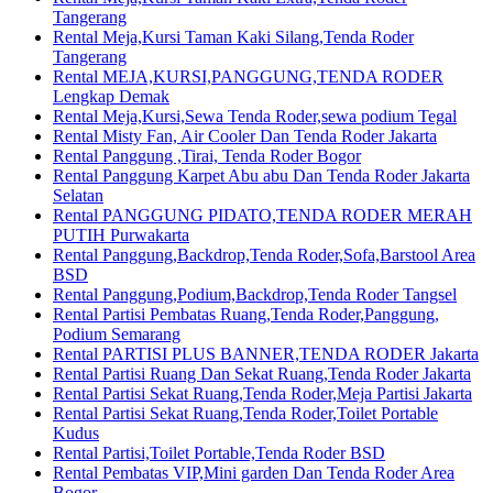
Tangerang
Rental Meja,Kursi Taman Kaki Silang,Tenda Roder
Tangerang
Rental MEJA,KURSI,PANGGUNG,TENDA RODER
Lengkap Demak
Rental Meja,Kursi,Sewa Tenda Roder,sewa podium Tegal
Rental Misty Fan, Air Cooler Dan Tenda Roder Jakarta
Rental Panggung ,Tirai, Tenda Roder Bogor
Rental Panggung Karpet Abu abu Dan Tenda Roder Jakarta
Selatan
Rental PANGGUNG PIDATO,TENDA RODER MERAH
PUTIH Purwakarta
Rental Panggung,Backdrop,Tenda Roder,Sofa,Barstool Area
BSD
Rental Panggung,Podium,Backdrop,Tenda Roder Tangsel
Rental Partisi Pembatas Ruang,Tenda Roder,Panggung,
Podium Semarang
Rental PARTISI PLUS BANNER,TENDA RODER Jakarta
Rental Partisi Ruang Dan Sekat Ruang,Tenda Roder Jakarta
Rental Partisi Sekat Ruang,Tenda Roder,Meja Partisi Jakarta
Rental Partisi Sekat Ruang,Tenda Roder,Toilet Portable
Kudus
Rental Partisi,Toilet Portable,Tenda Roder BSD
Rental Pembatas VIP,Mini garden Dan Tenda Roder Area
Bogor