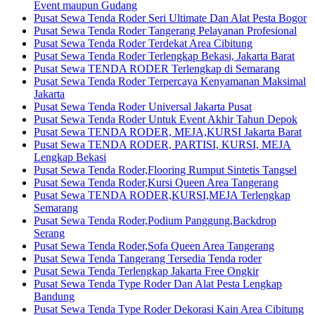
Event maupun Gudang
Pusat Sewa Tenda Roder Seri Ultimate Dan Alat Pesta Bogor
Pusat Sewa Tenda Roder Tangerang Pelayanan Profesional
Pusat Sewa Tenda Roder Terdekat Area Cibitung
Pusat Sewa Tenda Roder Terlengkap Bekasi, Jakarta Barat
Pusat Sewa TENDA RODER Terlengkap di Semarang
Pusat Sewa Tenda Roder Terpercaya Kenyamanan Maksimal
Jakarta
Pusat Sewa Tenda Roder Universal Jakarta Pusat
Pusat Sewa Tenda Roder Untuk Event Akhir Tahun Depok
Pusat Sewa TENDA RODER, MEJA,KURSI Jakarta Barat
Pusat Sewa TENDA RODER, PARTISI, KURSI, MEJA
Lengkap Bekasi
Pusat Sewa Tenda Roder,Flooring Rumput Sintetis Tangsel
Pusat Sewa Tenda Roder,Kursi Queen Area Tangerang
Pusat Sewa TENDA RODER,KURSI,MEJA Terlengkap
Semarang
Pusat Sewa Tenda Roder,Podium Panggung,Backdrop
Serang
Pusat Sewa Tenda Roder,Sofa Queen Area Tangerang
Pusat Sewa Tenda Tangerang Tersedia Tenda roder
Pusat Sewa Tenda Terlengkap Jakarta Free Ongkir
Pusat Sewa Tenda Type Roder Dan Alat Pesta Lengkap
Bandung
Pusat Sewa Tenda Type Roder Dekorasi Kain Area Cibitung