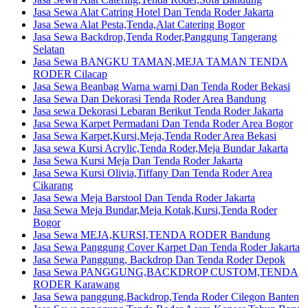
Jasa Sewa Alat Catring Hotel Dan Tenda Roder Jakarta
Jasa Sewa Alat Pesta,Tenda,Alat Catering Bogor
Jasa Sewa Backdrop,Tenda Roder,Panggung Tangerang
Selatan
Jasa Sewa BANGKU TAMAN,MEJA TAMAN TENDA
RODER Cilacap
Jasa Sewa Beanbag Warna warni Dan Tenda Roder Bekasi
Jasa Sewa Dan Dekorasi Tenda Roder Area Bandung
Jasa sewa Dekorasi Lebaran Berikut Tenda Roder Jakarta
Jasa Sewa Karpet Permadani Dan Tenda Roder Area Bogor
Jasa Sewa Karpet,Kursi,Meja,Tenda Roder Area Bekasi
Jasa sewa Kursi Acrylic,Tenda Roder,Meja Bundar Jakarta
Jasa Sewa Kursi Meja Dan Tenda Roder Jakarta
Jasa Sewa Kursi Olivia,Tiffany Dan Tenda Roder Area
Cikarang
Jasa Sewa Meja Barstool Dan Tenda Roder Jakarta
Jasa Sewa Meja Bundar,Meja Kotak,Kursi,Tenda Roder
Bogor
Jasa Sewa MEJA,KURSI,TENDA RODER Bandung
Jasa Sewa Panggung Cover Karpet Dan Tenda Roder Jakarta
Jasa Sewa Panggung, Backdrop Dan Tenda Roder Depok
Jasa Sewa PANGGUNG,BACKDROP CUSTOM,TENDA
RODER Karawang
Jasa Sewa panggung,Backdrop,Tenda Roder Cilegon Banten