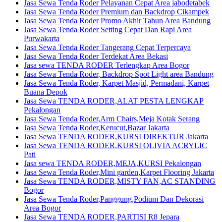
Jasa Sewa Tenda Roder Pelayanan Cepat Area jabodetabek
Jasa Sewa Tenda Roder Premium dan Backdrop Cikampek
Jasa Sewa Tenda Roder Promo Akhir Tahun Area Bandung
Jasa Sewa Tenda Roder Setting Cepat Dan Rapi Area
Purwakarta
Jasa Sewa Tenda Roder Tangerang Cepat Terpercaya
Jasa Sewa Tenda Roder Terdekat Area Bekasi
Jasa sewa TENDA RODER Terlengkap Area Bogor
Jasa Sewa Tenda Roder, Backdrop Spot Light area Bandung
Jasa Sewa Tenda Roder, Karpet Masjid, Permadani, Karpet
Buana Depok
Jasa Sewa TENDA RODER,ALAT PESTA LENGKAP
Pekalongan
Jasa Sewa Tenda Roder,Arm Chairs,Meja Kotak Serang
Jasa Sewa Tenda Roder,Kerucut,Bazar Jakarta
Jasa Sewa TENDA RODER,KURSI DIREKTUR Jakarta
Jasa Sewa TENDA RODER,KURSI OLIVIA ACRYLIC
Pati
Jasa sewa TENDA RODER,MEJA,KURSI Pekalongan
Jasa Sewa Tenda Roder,Mini garden,Karpet Flooring Jakarta
Jasa Sewa TENDA RODER,MISTY FAN,AC STANDING
Bogor
Jasa Sewa Tenda Roder,Panggung,Podium Dan Dekorasi
Area Bogor
Jasa Sewa TENDA RODER,PARTISI R8 Jepara