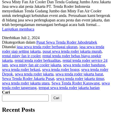
Sewa Misty Fan Air Cooler Dan Tenda Gudang Jumbo Area Jakarta
Jasa sewa alat pesta Jakarta PT. Tenda Roder Indonesia
menyediakan Tenda Gudang Jumbo dan Misty Fan Air Cooler
untuk melengkapi kebutuhan event anda. Perusahaan kami bergerak
di bidang jasa sewa perlengkapan acara pesta dan event jakarta, dan
telah berpengalaman menangani berbagai acara baik formal…
SEWA
Lanjutkan membaca
MISTY
Diterbitkan
Juli 2, 2024
FAN
Dikategorikan dalam
Pusat Sewa Tenda Roder Jabodetabek
AIR
Ditandai
jasa sewa tenda roder berbagai ukuran
,
jasa sewa tenda
COOLER
roder siap setting jakarta
,
pusat sewa tenda roder jakarta murah
,
DAN
rental misty fan ir cooler
,
rental tenda roder bebas biaya ongkir
TENDA
jakarta
,
rental tenda roder berkualitas
,
rental tenda roder service 24
GUDANG
jam
,
sewa misty fan air cooler jakarta
,
sewa tenda roder bandung
,
JUMBO
sewa tenda roder bekasi
,
sewa tenda roder bogor
,
sewa tenda roder
AREA
Depok
,
sewa tenda roder jakarta
,
sewa tenda roder jakarta barat
,
JAKARTA
Sewa Tenda Roder Jakarta Pusat
,
sewa tenda roder jakarta timur
,
sewa tenda roder jakarta utara
,
Sewa Tenda Roder Karawang
,
sewa
tenda roder tangerang
,
tempat sewa tenda roder jakarta harian
Cari
Cari
Recent Posts