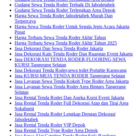
Gudang Sewa Tenda Roder Terbaik Di Jabodetabek
Gudang Sewa Tenda Roder Terlengkap Area Depok
Harga Sewa Tenda Roder Jabodetabek Murah Dan
Terpercaya
Harga Sewa Tenda Roder Untuk Segala Jenis Acara Jakarta
Pusat
Harga Terbaru Sewa Tenda Roder Akhir Tahun
Harga Terbaru Sewa Tenda Roder Akhir Tahun 2025
Jasa Dekorasi Dan Sewa Tenda Roder Jakarta
Jasa Dekorasi Kain Tenda Roder Dan Ruangan Event Jakarta
Jasa DEKORASI TENDA RODER,FLOORING,SEWA
KURSI Tangerang Selatan
Jasa Dekorasi Tenda Roder,sewa toilet Portable Karawang
Jasa KURSI,MEJA TENDA RODER Tangerang Selatan
Jasa Layanan Sewa Tenda Kokoh Type Roder Area Jakarta
Jasa Layanan Sewa Tenda Roder Area Bintaro Tangerang
Selatan
Jasa Rental Tenda Roder Dan Aneka Kursi Event Jakarta
Jasa Rental Tenda Roder Full Dekorasi Atap dan Tirai Area
Sukabumi
Jasa Rental Tenda Roder Lengkap Dengan Dekorasi
Jabodetabek
Jasa Rental Tenda Roder VIP Depok
Jasa Rental Tenda Type Roder Area Depok
Jasa Sewa Alat Catering,Tenda Roder,Sofa Bandung