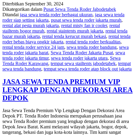
Diterbitkan
September 30, 2024
SEWA
Dikategorikan dalam
Pusat Sewa Tenda Roder Jabodetabek
TENDA
Ditandai
jasa sewa tenda roder berbagai ukuran
,
jasa sewa tenda
TYPE
roder siap setting jakarta
,
pusat sewa tenda roder jakarta murah
,
RODER
rental alat pesta murah jakarta
,
rental misty fan ir cooler
,
rental
AREA
stailtents bogor murah
,
rental staintents murah jakarta
,
rental tenda
JAKARTA
bazar murah jakarta
,
rental tenda kerucut murah bekasi
,
rental tenda
BOGOR
roder bebas biaya ongkir jakarta
,
rental tenda roder berkualitas
,
rental tenda roder service 24 jam
,
sewa tenda roder bandung
,
sewa
tenda roder jakarta barat
,
Sewa Tenda Roder Jakarta Pusat
,
sewa
tenda roder jakarta timur
,
sewa tenda roder jakarta utara
,
Sewa
Tenda Roder Karawang
,
tempat sewa stailtents jabodetabek
,
tempat
sewa tenda bandung
,
tempat sewa tenda roder atap block out jakarta
JASA SEWA TENDA PREMIUM VIP
LENGKAP DENGAN DEKORASI AREA
DEPOK
Jasa Sewa Tenda Premium Vip Lengkap Dengan Dekorasi Area
Depok PT. Tenda Roder Indonesia merupakan perusahaan jasa
sewa Tenda Roder premium yang lengkap dengan dekorasi di area
Depok Jawa Barat. Kami melayani wilayah jakarta, bogor, depok,
tangerang, bekasi dan juga kota-kota lainnya. Tim kami sangat