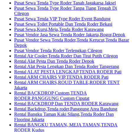
Pusat Sewa Tenda Type Roder Tanah Jagakarsa Jaksel
Pusat Sewa Tenda Type Roder Tanpa Tiang Tengah Di
Cilegon
Pusat Sewa Tenda VIP Type Roder Event Bandung
Pusat Sewa Toilet Portable Dan Tenda Roder Bekasi
Pusat Sewa,Kursi,Meja,Tenda Roder Karawang
Pusat Vendor Jasa Sewa Tenda Roder Jakarta,Bogor,Depok
Pusat Vendor Sewa Tenda Roder,Tenda Kerucut,Tenda Bazar
Depok
Pusat Vendor Tenda Roder Terlengkap Cilegon
Rental Air Cooler,Tenda Roder Dan Tirai Putih Cilegon
Rental Alat Pesta Dan Tenda Roder Depok
Rental Alat Pesta Lengkap Dan Tenda Roder Tangerang
Rental ALAT PESTA LENGKAP,TENDA RODER Pati
Rental ARM CHAIRS VIP,TENDA RODER Pati
Rental ARM CHAIRS,ROUD TABLE,RODER TENT
Jakarta
Rental BACKDROP Custom,TENDA
RODER,PANGGUNG Custom Ciputat
Rental BACKDROP Dan TENDA RODER Karawang
Rental Backdrop,Tenda roder,Panggung Area Bandung
Rental Bangku Taman Kaki Silang,Tenda Roder Dan
Flooring Jakarta
Rental BANGKU TAMAN, MEJA TAMAN,TENDA
RODER Kudus