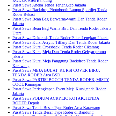
RODER Area Bandung
Pusat Sewa Aneka Tenda Terlengkap Jakarta
Pusat Sewa Backdrop Photobooth Lampu Sportligt,Tenda
Roder Bekasi
Pusat Sewa Bean Bag Berwarna-warni Dan Tenda Roder
Jakarta
Pusat Sewa Bean Bag Warna Biru Dan Tenda Roder Jakarta
Utara
Pusat Sewa Dekorasi, Tenda Roder Paket Lengkap Jakarta
Pusat Sewa Kursi Acrylic Tiffany Dan Tenda Roder Jakarta
Pusat Sewa Kursi Crossback, Tenda Roder Cikarang
Pusat Sewa Kursi,Meja Dan Tenda Roder Gebyar promo
jakarta
Pusat Sewa Kursi,Meja Panggung,Backdrop,Tenda Roder
Karawang
Pusat Sewa MEJA BULAT, KURSI COVER BIRU,
TENDA RODER Area BSD
Pusat Sewa PARTISI BOOTH,TENDA RODER ,MISTY
COOL Kuningan
Pusat Sewa Perlengkapan Event Meja,Kursi,tenda Roder
Jakarta
Pusat Sewa PODIUM ACRYLIC KOTAK,TENDA
RODER Depok
Pusat Sewa Tenda Besar Type Roder Area Karawang
Pusat Sewa Tenda Besar Type Roder di Bandung