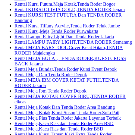
Rental Kursi Futura,Meja Kotak,Tenda Roder Bogor
Rental KURSI OLIVIA GOLD,TENDA RODER Jepara
Rental KURSI TEST FUTURA Dan TENDA RODER
Bandung
Rental Kursi Tiffany Acrylic,Tenda Roder Teluk Jambe
Rental Kursi,Meja,Tenda Roder Purwakarta
Rental Lampu Fairy Light Dan Tenda Roder Jakarta
Rental LAMPU FAIRY LIGHT,TENDA RODER Semarang
Rental MEJA BARSTOOL Cover Ketat Hitam,TENDA
RODER Majalengka
Rental MEJA BULAT,TENDA RODER,KURSI CROSS
BACK Jakarta
Rental Meja Bundar,Tenda Roder,Kursi Event Depok
Rental Meja Dan Tenda Roder Depok
Rental MEJA IBM COVER KETAT PUTIH,TENDA
RODER Jakarta
Rental Meja Ibm,Tenda Roder Depok
Rental MEJA KOTAK COVER BIRU,TENDA RODER
cikeas
Rental Meja Kotak Dan Tenda Roder Area Bandung
Rental Meja Kotak,Kursi Susun,Tenda Roder,Sofa Pati
Rental Meja Plus Tenda Roder Jakarta Layanan Terbaik
Rental Meja,Kaca Rias dan Tenda Roder Area BSD
Rental Meja,Kaca Rias dan Tenda Roder BSD
Rental Meja,Kursi Taman Kaki Extra,Tenda Roder