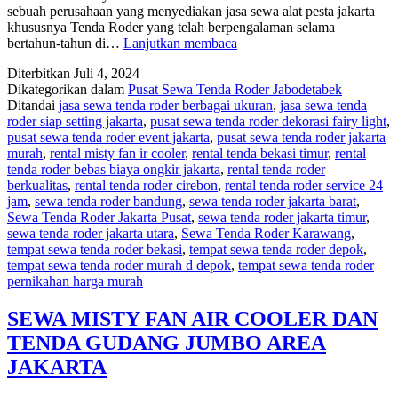
sebuah perusahaan yang menyediakan jasa sewa alat pesta jakarta
khususnya Tenda Roder yang telah berpengalaman selama
SEWA
bertahun-tahun di…
Lanjutkan membaca
TENDA
Diterbitkan
Juli 4, 2024
BESAR
Dikategorikan dalam
Pusat Sewa Tenda Roder Jabodetabek
TYPE
Ditandai
jasa sewa tenda roder berbagai ukuran
,
jasa sewa tenda
RODER
roder siap setting jakarta
,
pusat sewa tenda roder dekorasi fairy light
,
UNTUK
pusat sewa tenda roder event jakarta
,
pusat sewa tenda roder jakarta
EVENT
murah
,
rental misty fan ir cooler
,
rental tenda bekasi timur
,
rental
DI
tenda roder bebas biaya ongkir jakarta
,
rental tenda roder
JAKARTA
berkualitas
,
rental tenda roder cirebon
,
rental tenda roder service 24
jam
,
sewa tenda roder bandung
,
sewa tenda roder jakarta barat
,
Sewa Tenda Roder Jakarta Pusat
,
sewa tenda roder jakarta timur
,
sewa tenda roder jakarta utara
,
Sewa Tenda Roder Karawang
,
tempat sewa tenda roder bekasi
,
tempat sewa tenda roder depok
,
tempat sewa tenda roder murah d depok
,
tempat sewa tenda roder
pernikahan harga murah
SEWA MISTY FAN AIR COOLER DAN
TENDA GUDANG JUMBO AREA
JAKARTA