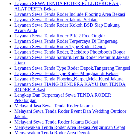
Layanan SEWA TENDA RODER FULL DEKORASI,
ALAT PESTA Bekasi
Layanan Sewa Tenda Roder Include Flooring Area Bekasi
Layanan Sewa Tenda Roder Jakarta Selatan
Layanan Sewa Tenda Roder Kokoh BSD Siap Dukung
Acara Anda
Layanan Sewa Tenda Roder PIK 2 Free Ongkir
Layanan Sewa Tenda Roder Terpercaya Di Tangerang
Layanan Sewa Tenda Roder Type Roder Depok
Layanan Sewa Tenda Roder, Backdrop Photobooth Bogor
Layanan Sewa Tenda Sarnafil,Tenda Roder Premium Jakarta
Utara
Layanan Sewa Tenda Type Roder Depok,Tangerang,Tangsel
Layanan Sewa Tenda Type Roder Mingguan di Bekasi
Layanan Sewa Tenda,Flooring,Karpet,Meja,Kursi Jakarta
Layanan Sewa TIANG BENDERA KAYU Dan TENDA
RODER Bekasi
Lengkap Dan Terpercaya! Sewa TENDA RODER
Pekalongan
Melayani Jasa Sewa Tenda Roder Jakarta
Melayani Sewa Tenda Roder Event Dan Wedding Outdoor
Jakarta
Melayani Sewa Tenda Roder Jakarta Bekasi
Menyewakan Tenda Roder Area Bekasi Pengiriman Cepat
Menyewakan Tenda Roder Area Depok