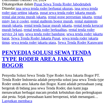
TENDA
Dikategorikan dalam
Pusat Sewa Tenda Roder Jabodetabek
RODER
Ditandai
jasa sewa tenda roder berbagai ukuran
,
jasa sewa tenda
DAN
roder siap setting jakarta
,
pusat sewa tenda roder jakarta murah
,
PERLENGKAPAN
rental alat pesta murah jakarta
,
rental gong peresmian jakarta
,
rental
EVENT
misty fan ir cooler
,
rental stailtents bogor murah
,
rental staintents
TERBAIK
murah jakarta
,
rental tenda bazar murah jakarta
,
rental tenda kerucut
AREA
murah bekasi
,
rental tenda roder berkualitas
,
rental tenda roder
JAKARTA
service 24 jam
,
sewa tenda roder bandung
,
sewa tenda roder jakarta
barat
,
Sewa Tenda Roder Jakarta Pusat
,
sewa tenda roder jakarta
timur
,
sewa tenda roder jakarta utara
,
Sewa Tenda Roder Karawang
PENYEDIA SOLUSI SEWA TENDA
TYPE RODER AREA JAKARTA
BOGOR
Penyedia Solusi Sewa Tenda Type Roder Area Jakarta Bogor PT.
Tenda Roder Indonesia adalah penyedia solusi jasa sewa Tenda type
Roder untuk area Jakarta dan Bogor. Kami adalah perusahaan yang
bergerak di bidang jasa sewa Tenda Roder, dan kami juga
menawarkan berbagai macam produk kebutuhan dan perlengkapan
alat pesta. Sejak perusahaan kami beroperasi, telah menangani…
PENYEDIA
Lanjutkan membaca
SOLUSI