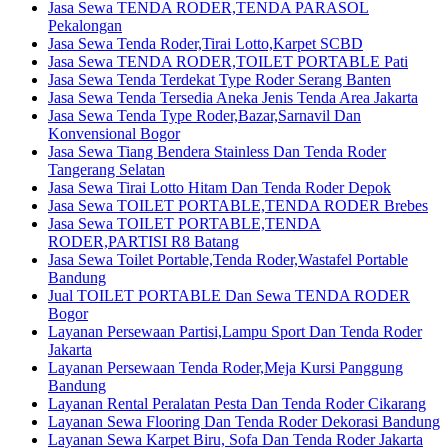
Jasa Sewa TENDA RODER,TENDA PARASOL
Pekalongan
Jasa Sewa Tenda Roder,Tirai Lotto,Karpet SCBD
Jasa Sewa TENDA RODER,TOILET PORTABLE Pati
Jasa Sewa Tenda Terdekat Type Roder Serang Banten
Jasa Sewa Tenda Tersedia Aneka Jenis Tenda Area Jakarta
Jasa Sewa Tenda Type Roder,Bazar,Sarnavil Dan
Konvensional Bogor
Jasa Sewa Tiang Bendera Stainless Dan Tenda Roder
Tangerang Selatan
Jasa Sewa Tirai Lotto Hitam Dan Tenda Roder Depok
Jasa Sewa TOILET PORTABLE,TENDA RODER Brebes
Jasa Sewa TOILET PORTABLE,TENDA
RODER,PARTISI R8 Batang
Jasa Sewa Toilet Portable,Tenda Roder,Wastafel Portable
Bandung
Jual TOILET PORTABLE Dan Sewa TENDA RODER
Bogor
Layanan Persewaan Partisi,Lampu Sport Dan Tenda Roder
Jakarta
Layanan Persewaan Tenda Roder,Meja Kursi Panggung
Bandung
Layanan Rental Peralatan Pesta Dan Tenda Roder Cikarang
Layanan Sewa Flooring Dan Tenda Roder Dekorasi Bandung
Layanan Sewa Karpet Biru, Sofa Dan Tenda Roder Jakarta