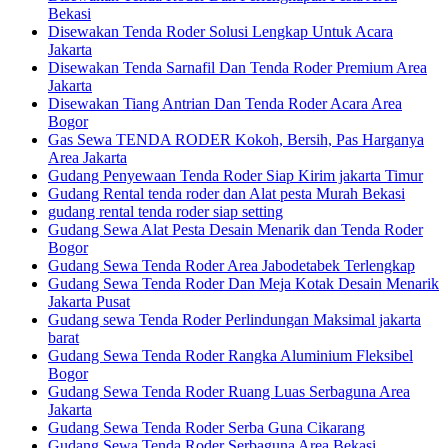
Bekasi
Disewakan Tenda Roder Solusi Lengkap Untuk Acara
Jakarta
Disewakan Tenda Sarnafil Dan Tenda Roder Premium Area
Jakarta
Disewakan Tiang Antrian Dan Tenda Roder Acara Area
Bogor
Gas Sewa TENDA RODER Kokoh, Bersih, Pas Harganya
Area Jakarta
Gudang Penyewaan Tenda Roder Siap Kirim jakarta Timur
Gudang Rental tenda roder dan Alat pesta Murah Bekasi
gudang rental tenda roder siap setting
Gudang Sewa Alat Pesta Desain Menarik dan Tenda Roder
Bogor
Gudang Sewa Tenda Roder Area Jabodetabek Terlengkap
Gudang Sewa Tenda Roder Dan Meja Kotak Desain Menarik
Jakarta Pusat
Gudang sewa Tenda Roder Perlindungan Maksimal jakarta
barat
Gudang Sewa Tenda Roder Rangka Aluminium Fleksibel
Bogor
Gudang Sewa Tenda Roder Ruang Luas Serbaguna Area
Jakarta
Gudang Sewa Tenda Roder Serba Guna Cikarang
Gudang Sewa Tenda Roder Serbaguna Area Bekasi