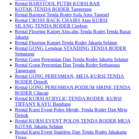
Rental BARSTOOL PUTIH KURSI BAR
KOTAK,TENDA RODER Tangerang
Rental Barstool,Tenda Roder,Sofa Area Tangsel
Rental CROSS BACK CHAIRS Atau KURSI
SILANG,TENDA RODER Cirebon
Rental Flooring Karpet Abu-abu,Tenda Roder,Tenda Bazar
Jakarta
Rental Flooring Karpet,Tenda Roder Jakarta Selatan
Rental GONG Lengkap STANDING,TENDA RODER
Semarang
Rental Gong Peresmian Dan Tenda Roder Jakarta Selatan
Rental Gong Peresmian Dan Tenda Roder Serbaguna
Tangerang
Rental GONG PERESMIAN, MEJA,KURSI,TENDA
RODER DepoK
Rental GONG PERESMIAN,PODIUM SIRINE,TENDA
RODER Cilacap
Rental KURSI ACRYLIC,TENDA RODER ,KURSI
TIFFANY KAYU Bandung
Rental Kursi Event Polos Merah, Tenda Roder Dan Meja
Depok
Rental KURSI EVENT POLOS,TENDA RODER,MEJA
KOTAK Jakarta Selatan
Rental Kursi Event Stainless Dan Tenda Roder Jakakarta
Timur