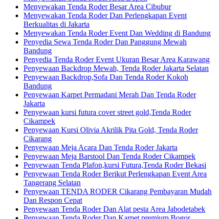
Menyewakan Tenda Roder Besar Area Cibubur
Menyewakan Tenda Roder Dan Perlengkapan Event
Berkualitas di Jakarta
Menyewakan Tenda Roder Event Dan Wedding di Bandung
Penyedia Sewa Tenda Roder Dan Panggung Mewah
Bandung
Penyedia Tenda Roder Event Ukuran Besar Area Karawang
Penyewaan Backdrop Mewah, Tenda Roder Jakarta Selatan
Penyewaan Backdrop,Sofa Dan Tenda Roder Kokoh
Bandung
Penyewaan Karpet Permadani Merah Dan Tenda Roder
Jakarta
Penyewaan kursi futura cover street gold,Tenda Roder
Cikampek
Penyewaan Kursi Olivia Akrilik Pita Gold, Tenda Roder
Cikarang
Penyewaan Meja Acara Dan Tenda Roder Jakarta
Penyewaan Meja Barstool Dan Tenda Roder Cikampek
Penyewaan Tenda Plafon,kursi Futura,Tenda Roder Bekasi
Penyewaan Tenda Roder Berikut Perlengkapan Event Area
Tangerang Selatan
Penyewaan TENDA RODER Cikarang Pembayaran Mudah
Dan Respon Cepat
Penyewaan Tenda Roder Dan Alat pesta Area Jabodetabek
Penyewaan Tenda Roder Dan Karpet premium Bogor