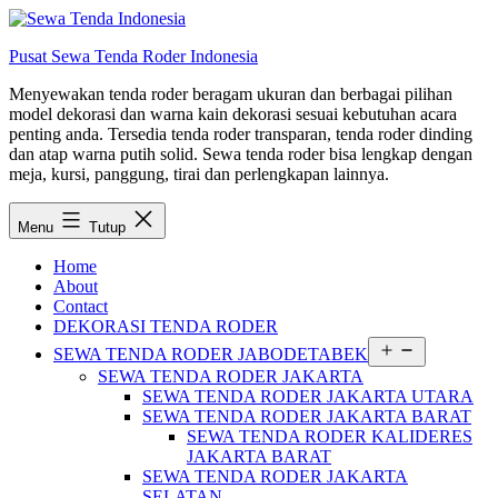
Lewati
ke
Pusat Sewa Tenda Roder Indonesia
konten
Menyewakan tenda roder beragam ukuran dan berbagai pilihan
model dekorasi dan warna kain dekorasi sesuai kebutuhan acara
penting anda. Tersedia tenda roder transparan, tenda roder dinding
dan atap warna putih solid. Sewa tenda roder bisa lengkap dengan
meja, kursi, panggung, tirai dan perlengkapan lainnya.
Menu
Tutup
Home
About
Contact
DEKORASI TENDA RODER
Buka
SEWA TENDA RODER JABODETABEK
menu
SEWA TENDA RODER JAKARTA
SEWA TENDA RODER JAKARTA UTARA
SEWA TENDA RODER JAKARTA BARAT
SEWA TENDA RODER KALIDERES
JAKARTA BARAT
SEWA TENDA RODER JAKARTA
SELATAN