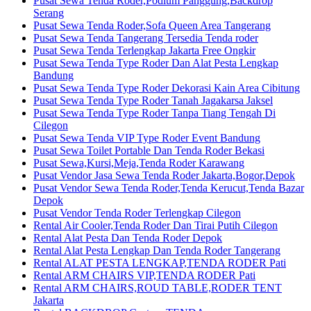
Pusat Sewa Tenda Roder,Podium Panggung,Backdrop
Serang
Pusat Sewa Tenda Roder,Sofa Queen Area Tangerang
Pusat Sewa Tenda Tangerang Tersedia Tenda roder
Pusat Sewa Tenda Terlengkap Jakarta Free Ongkir
Pusat Sewa Tenda Type Roder Dan Alat Pesta Lengkap
Bandung
Pusat Sewa Tenda Type Roder Dekorasi Kain Area Cibitung
Pusat Sewa Tenda Type Roder Tanah Jagakarsa Jaksel
Pusat Sewa Tenda Type Roder Tanpa Tiang Tengah Di
Cilegon
Pusat Sewa Tenda VIP Type Roder Event Bandung
Pusat Sewa Toilet Portable Dan Tenda Roder Bekasi
Pusat Sewa,Kursi,Meja,Tenda Roder Karawang
Pusat Vendor Jasa Sewa Tenda Roder Jakarta,Bogor,Depok
Pusat Vendor Sewa Tenda Roder,Tenda Kerucut,Tenda Bazar
Depok
Pusat Vendor Tenda Roder Terlengkap Cilegon
Rental Air Cooler,Tenda Roder Dan Tirai Putih Cilegon
Rental Alat Pesta Dan Tenda Roder Depok
Rental Alat Pesta Lengkap Dan Tenda Roder Tangerang
Rental ALAT PESTA LENGKAP,TENDA RODER Pati
Rental ARM CHAIRS VIP,TENDA RODER Pati
Rental ARM CHAIRS,ROUD TABLE,RODER TENT
Jakarta