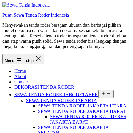
Lewati
ke
Pusat Sewa Tenda Roder Indonesia
konten
Menyewakan tenda roder beragam ukuran dan berbagai pilihan
model dekorasi dan warna kain dekorasi sesuai kebutuhan acara
penting anda. Tersedia tenda roder transparan, tenda roder dinding
dan atap warna putih solid. Sewa tenda roder bisa lengkap dengan
meja, kursi, panggung, tirai dan perlengkapan lainnya.
Menu
Tutup
Home
About
Contact
DEKORASI TENDA RODER
Buka
SEWA TENDA RODER JABODETABEK
menu
SEWA TENDA RODER JAKARTA
SEWA TENDA RODER JAKARTA UTARA
SEWA TENDA RODER JAKARTA BARAT
SEWA TENDA RODER KALIDERES
JAKARTA BARAT
SEWA TENDA RODER JAKARTA
SELATAN