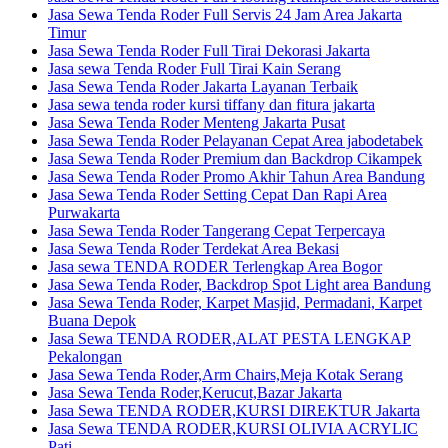
Jasa Sewa Tenda Roder Full Servis 24 Jam Area Jakarta
Timur
Jasa Sewa Tenda Roder Full Tirai Dekorasi Jakarta
Jasa sewa Tenda Roder Full Tirai Kain Serang
Jasa Sewa Tenda Roder Jakarta Layanan Terbaik
Jasa sewa tenda roder kursi tiffany dan fitura jakarta
Jasa Sewa Tenda Roder Menteng Jakarta Pusat
Jasa Sewa Tenda Roder Pelayanan Cepat Area jabodetabek
Jasa Sewa Tenda Roder Premium dan Backdrop Cikampek
Jasa Sewa Tenda Roder Promo Akhir Tahun Area Bandung
Jasa Sewa Tenda Roder Setting Cepat Dan Rapi Area
Purwakarta
Jasa Sewa Tenda Roder Tangerang Cepat Terpercaya
Jasa Sewa Tenda Roder Terdekat Area Bekasi
Jasa sewa TENDA RODER Terlengkap Area Bogor
Jasa Sewa Tenda Roder, Backdrop Spot Light area Bandung
Jasa Sewa Tenda Roder, Karpet Masjid, Permadani, Karpet
Buana Depok
Jasa Sewa TENDA RODER,ALAT PESTA LENGKAP
Pekalongan
Jasa Sewa Tenda Roder,Arm Chairs,Meja Kotak Serang
Jasa Sewa Tenda Roder,Kerucut,Bazar Jakarta
Jasa Sewa TENDA RODER,KURSI DIREKTUR Jakarta
Jasa Sewa TENDA RODER,KURSI OLIVIA ACRYLIC
Pati