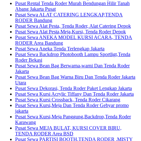
Pusat Rental Tenda Roder Murah Bendungan Hilir Tanah
Abang Jakarta Pusat
Pusat Sewa ALAT CATERING LENGKAP,TENDA
RODER Bandung
Pusat Sewa Alat Pesta, Tenda Roder, Alat Catering Depok
Pusat Sewa Alat Pesta,Meja,Kursi, Tenda Roder Depok
Pusat Sewa ANEKA MODEL KURSI ACARA, TENDA
RODER Area Bandung
Pusat Sewa Aneka Tenda Terlengkap Jakarta
Pusat Sewa Backdrop Photobooth Lampu Sportligt,Tenda
Roder Bekasi
Pusat Sewa Bean Bag Berwarna-warni Dan Tenda Roder
Jakarta
Pusat Sewa Bean Bag Warna Biru Dan Tenda Roder Jakarta
Utara
Pusat Sewa Dekorasi, Tenda Roder Paket Lengkap Jakarta
Pusat Sewa Kursi Acrylic Tiffany Dan Tenda Roder Jakarta
Pusat Sewa Kursi Crossback, Tenda Roder Cikarang
Pusat Sewa Kursi,Meja Dan Tenda Roder Gebyar promo
jakarta
Pusat Sewa Kursi,Meja Panggung,Backdrop,Tenda Roder
Karawang
Pusat Sewa MEJA BULAT, KURSI COVER BIRU,
TENDA RODER Area BSD
Pusat Sewa PARTISI BOOTH,TENDA RODER ,MISTY