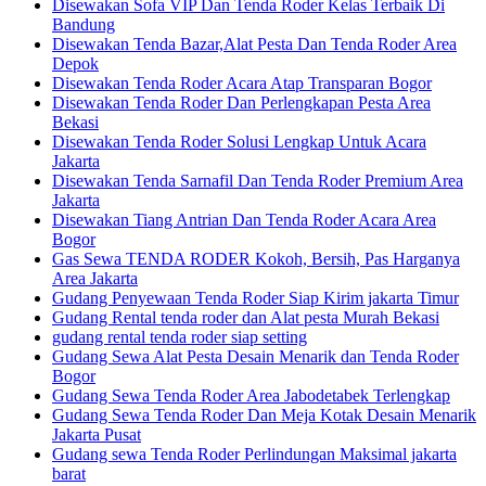
Disewakan Sofa VIP Dan Tenda Roder Kelas Terbaik Di
Bandung
Disewakan Tenda Bazar,Alat Pesta Dan Tenda Roder Area
Depok
Disewakan Tenda Roder Acara Atap Transparan Bogor
Disewakan Tenda Roder Dan Perlengkapan Pesta Area
Bekasi
Disewakan Tenda Roder Solusi Lengkap Untuk Acara
Jakarta
Disewakan Tenda Sarnafil Dan Tenda Roder Premium Area
Jakarta
Disewakan Tiang Antrian Dan Tenda Roder Acara Area
Bogor
Gas Sewa TENDA RODER Kokoh, Bersih, Pas Harganya
Area Jakarta
Gudang Penyewaan Tenda Roder Siap Kirim jakarta Timur
Gudang Rental tenda roder dan Alat pesta Murah Bekasi
gudang rental tenda roder siap setting
Gudang Sewa Alat Pesta Desain Menarik dan Tenda Roder
Bogor
Gudang Sewa Tenda Roder Area Jabodetabek Terlengkap
Gudang Sewa Tenda Roder Dan Meja Kotak Desain Menarik
Jakarta Pusat
Gudang sewa Tenda Roder Perlindungan Maksimal jakarta
barat