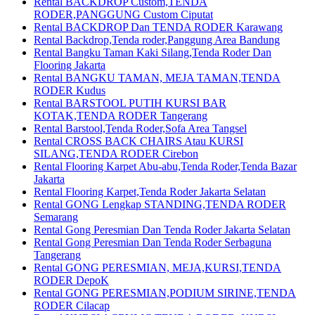
Rental BACKDROP Custom,TENDA
RODER,PANGGUNG Custom Ciputat
Rental BACKDROP Dan TENDA RODER Karawang
Rental Backdrop,Tenda roder,Panggung Area Bandung
Rental Bangku Taman Kaki Silang,Tenda Roder Dan
Flooring Jakarta
Rental BANGKU TAMAN, MEJA TAMAN,TENDA
RODER Kudus
Rental BARSTOOL PUTIH KURSI BAR
KOTAK,TENDA RODER Tangerang
Rental Barstool,Tenda Roder,Sofa Area Tangsel
Rental CROSS BACK CHAIRS Atau KURSI
SILANG,TENDA RODER Cirebon
Rental Flooring Karpet Abu-abu,Tenda Roder,Tenda Bazar
Jakarta
Rental Flooring Karpet,Tenda Roder Jakarta Selatan
Rental GONG Lengkap STANDING,TENDA RODER
Semarang
Rental Gong Peresmian Dan Tenda Roder Jakarta Selatan
Rental Gong Peresmian Dan Tenda Roder Serbaguna
Tangerang
Rental GONG PERESMIAN, MEJA,KURSI,TENDA
RODER DepoK
Rental GONG PERESMIAN,PODIUM SIRINE,TENDA
RODER Cilacap