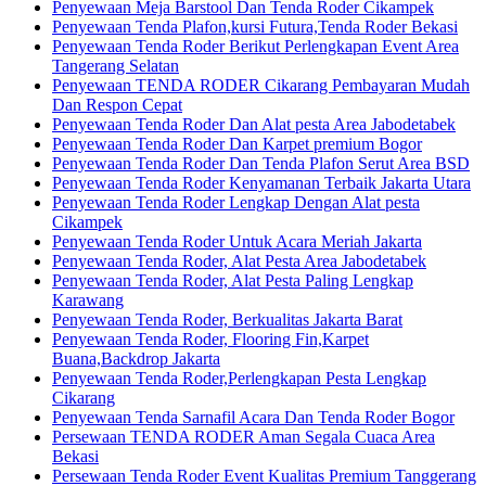
Penyewaan Meja Barstool Dan Tenda Roder Cikampek
Penyewaan Tenda Plafon,kursi Futura,Tenda Roder Bekasi
Penyewaan Tenda Roder Berikut Perlengkapan Event Area
Tangerang Selatan
Penyewaan TENDA RODER Cikarang Pembayaran Mudah
Dan Respon Cepat
Penyewaan Tenda Roder Dan Alat pesta Area Jabodetabek
Penyewaan Tenda Roder Dan Karpet premium Bogor
Penyewaan Tenda Roder Dan Tenda Plafon Serut Area BSD
Penyewaan Tenda Roder Kenyamanan Terbaik Jakarta Utara
Penyewaan Tenda Roder Lengkap Dengan Alat pesta
Cikampek
Penyewaan Tenda Roder Untuk Acara Meriah Jakarta
Penyewaan Tenda Roder, Alat Pesta Area Jabodetabek
Penyewaan Tenda Roder, Alat Pesta Paling Lengkap
Karawang
Penyewaan Tenda Roder, Berkualitas Jakarta Barat
Penyewaan Tenda Roder, Flooring Fin,Karpet
Buana,Backdrop Jakarta
Penyewaan Tenda Roder,Perlengkapan Pesta Lengkap
Cikarang
Penyewaan Tenda Sarnafil Acara Dan Tenda Roder Bogor
Persewaan TENDA RODER Aman Segala Cuaca Area
Bekasi
Persewaan Tenda Roder Event Kualitas Premium Tanggerang