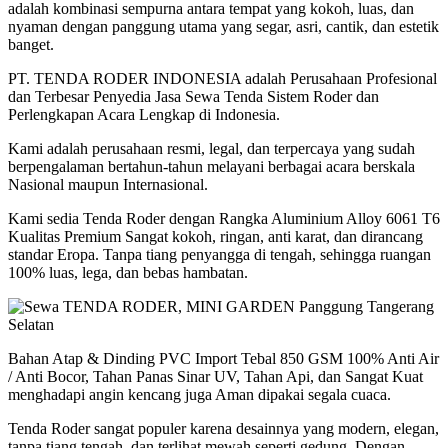
adalah kombinasi sempurna antara tempat yang kokoh, luas, dan
nyaman dengan panggung utama yang segar, asri, cantik, dan estetik
banget.
PT. TENDA RODER INDONESIA adalah Perusahaan Profesional
dan Terbesar Penyedia Jasa Sewa Tenda Sistem Roder dan
Perlengkapan Acara Lengkap di Indonesia.
Kami adalah perusahaan resmi, legal, dan terpercaya yang sudah
berpengalaman bertahun-tahun melayani berbagai acara berskala
Nasional maupun Internasional.
Kami sedia Tenda Roder dengan Rangka Aluminium Alloy 6061 T6
Kualitas Premium Sangat kokoh, ringan, anti karat, dan dirancang
standar Eropa. Tanpa tiang penyangga di tengah, sehingga ruangan
100% luas, lega, dan bebas hambatan.
Bahan Atap & Dinding PVC Import Tebal 850 GSM 100% Anti Air
/ Anti Bocor, Tahan Panas Sinar UV, Tahan Api, dan Sangat Kuat
menghadapi angin kencang juga Aman dipakai segala cuaca.
Tenda Roder sangat populer karena desainnya yang modern, elegan,
tanpa tiang tengah, dan terlihat mewah seperti gedung. Dengan