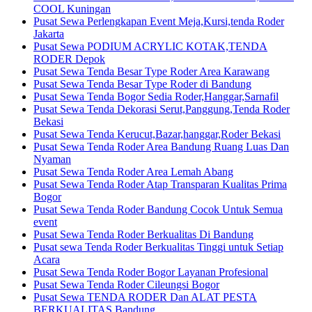
COOL Kuningan
Pusat Sewa Perlengkapan Event Meja,Kursi,tenda Roder
Jakarta
Pusat Sewa PODIUM ACRYLIC KOTAK,TENDA
RODER Depok
Pusat Sewa Tenda Besar Type Roder Area Karawang
Pusat Sewa Tenda Besar Type Roder di Bandung
Pusat Sewa Tenda Bogor Sedia Roder,Hanggar,Sarnafil
Pusat Sewa Tenda Dekorasi Serut,Panggung,Tenda Roder
Bekasi
Pusat Sewa Tenda Kerucut,Bazar,hanggar,Roder Bekasi
Pusat Sewa Tenda Roder Area Bandung Ruang Luas Dan
Nyaman
Pusat Sewa Tenda Roder Area Lemah Abang
Pusat Sewa Tenda Roder Atap Transparan Kualitas Prima
Bogor
Pusat Sewa Tenda Roder Bandung Cocok Untuk Semua
event
Pusat Sewa Tenda Roder Berkualitas Di Bandung
Pusat sewa Tenda Roder Berkualitas Tinggi untuk Setiap
Acara
Pusat Sewa Tenda Roder Bogor Layanan Profesional
Pusat Sewa Tenda Roder Cileungsi Bogor
Pusat Sewa TENDA RODER Dan ALAT PESTA
BERKUALITAS Bandung