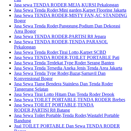
Jasa sewa TENDA RODER,MEJA,KURSI Pekalongan
Jasa Sewa Tenda Roder,Mini garden,Karpet Flooring Jakarta
Jasa Sewa TENDA RODER,MISTY FAN,AC STANDING
Bogor
Jasa Sewa Tenda Roder,Panggung,Podium Dan Dekorasi
Area Bogor
Jasa Sewa TENDA RODER,PARTISI R8 Jepara
Jasa Sewa TENDA RODER,TENDA PARASOL
Pekalongan
Jasa Sewa Tenda Roder,Tirai Lotto,Karpet SCBD
Jasa Sewa TENDA RODER,TOILET PORTABLE Pati
Jasa Sewa Tenda Terdekat Type Roder Serang Banten
Jasa Sewa Tenda Tersedia Aneka Jenis Tenda Area Jakarta
Jasa Sewa Tenda Type Roder,Bazar,Sarnavil Dan
Konvensional Bogor
Jasa Sewa Tiang Bendera Stainless Dan Tenda Roder
Tangerang Selatan
Jasa Sewa Tirai Lotto Hitam Dan Tenda Roder Depok
Jasa Sewa TOILET PORTABLE,TENDA RODER Brebes
Jasa Sewa TOILET PORTABLE,TENDA
RODER,PARTISI R8 Batang
Jasa Sewa Toilet Portable,Tenda Roder,Wastafel Portable
Bandung
Jual TOILET PORTABLE Dan Sewa TENDA RODER