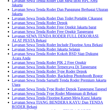
Layanan Sewa Tenda Roder Dan Meja IBM HPL Area
Jakarta
Layanan Sewa Tenda Roder Dan Panggung Berbagai Ukuran
Jakarta
Layanan Sewa Tenda Roder Dan Toilet Portable Cikarang
Layanan Sewa Tenda Roder Depok
Layanan Sewa Tenda Roder Free Ongkir Jakarta barat
Layanan Sewa Tenda Roder Free Ongkir Tangerang
Layanan SEWA TENDA RODER FULL DEKORASI,
ALAT PESTA Bekasi
Layanan Sewa Tenda Roder Include Flooring Area Bekasi
Layanan Sewa Tenda Roder Jakarta Selatan
Layanan Sewa Tenda Roder Kokoh BSD Siap Dukung
Acara Anda
Layanan Sewa Tenda Roder PIK 2 Free Ongkir
Layanan Sewa Tenda Roder Terpercaya Di Tangerang
Layanan Sewa Tenda Roder Type Roder Depok
Layanan Sewa Tenda Roder, Backdrop Photobooth Bogor
Layanan Sewa Tenda Sarnafil,Tenda Roder Premium Jakarta
Utara
Layanan Sewa Tenda Type Roder Depok,Tangerang,Tangsel
Layanan Sewa Tenda Type Roder Mingguan di Bekasi
Layanan Sewa Tenda,Flooring,Karpet,Meja,Kursi Jakarta
Layanan Sewa TIANG BENDERA KAYU Dan TENDA
RODER Bekasi