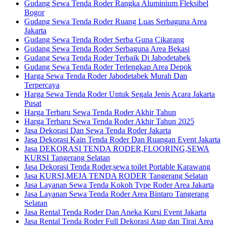
Gudang Sewa Tenda Roder Rangka Aluminium Fleksibel
Bogor
Gudang Sewa Tenda Roder Ruang Luas Serbaguna Area
Jakarta
Gudang Sewa Tenda Roder Serba Guna Cikarang
Gudang Sewa Tenda Roder Serbaguna Area Bekasi
Gudang Sewa Tenda Roder Terbaik Di Jabodetabek
Gudang Sewa Tenda Roder Terlengkap Area Depok
Harga Sewa Tenda Roder Jabodetabek Murah Dan
Terpercaya
Harga Sewa Tenda Roder Untuk Segala Jenis Acara Jakarta
Pusat
Harga Terbaru Sewa Tenda Roder Akhir Tahun
Harga Terbaru Sewa Tenda Roder Akhir Tahun 2025
Jasa Dekorasi Dan Sewa Tenda Roder Jakarta
Jasa Dekorasi Kain Tenda Roder Dan Ruangan Event Jakarta
Jasa DEKORASI TENDA RODER,FLOORING,SEWA
KURSI Tangerang Selatan
Jasa Dekorasi Tenda Roder,sewa toilet Portable Karawang
Jasa KURSI,MEJA TENDA RODER Tangerang Selatan
Jasa Layanan Sewa Tenda Kokoh Type Roder Area Jakarta
Jasa Layanan Sewa Tenda Roder Area Bintaro Tangerang
Selatan
Jasa Rental Tenda Roder Dan Aneka Kursi Event Jakarta
Jasa Rental Tenda Roder Full Dekorasi Atap dan Tirai Area