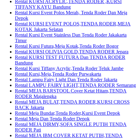
Rental KURSI ACRYLIC,TENDA RODER ,KURSI
TIFFANY KAYU Bandung
Rental Kursi Event Polos Merah, Tenda Roder Dan Meja
Depok
Rental KURSI EVENT POLOS,TENDA RODER,MEJA
KOTAK Jakarta Selatan
Rental Kursi Event Stainless Dan Tenda Roder Jakakarta
Timur
Rental Kursi Futura,Meja Kotak,Tenda Roder Bogor
Rental KURSI OLIVIA GOLD,TENDA RODER Jepara
Rental KURSI TEST FUTURA Dan TENDA RODER
Bandung
Rental Kursi Tiffany Acrylic,Tenda Roder Teluk Jambe
Rental Kursi,Meja,Tenda Roder Purwakarta
Rental Lampu Fairy Light Dan Tenda Roder Jakarta
Rental LAMPU FAIRY LIGHT,TENDA RODER Semarang
Rental MEJA BARSTOOL Cover Ketat Hitam,TENDA
RODER Majalengka
Rental MEJA BULAT,TENDA RODER,KURSI CROSS
BACK Jakarta
Rental Meja Bundar,Tenda Roder,Kursi Event Depok
Rental Meja Dan Tenda Roder Depok
Rental MEJA DIRMY,SOFA SINGLE PUTIH TENDA
RODER Pati
Rental MEJA IBM COVER KETAT PUTIH,TENDA