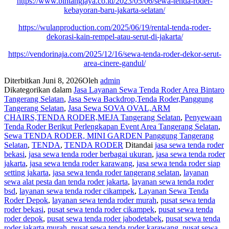
https://www.bintangjaya.co.id/2023/05/06/sewa-tenda-roder-
kebayoran-baru-jakarta-selatan/
https://wulanproduction.com/2025/06/19/rental-tenda-roder-
dekorasi-kain-rempel-atau-serut-di-jakarta/
https://vendorinaja.com/2025/12/16/sewa-tenda-roder-dekor-serut-
area-cinere-gandul/
Diterbitkan
Juni 8, 2026
Oleh
admin
Dikategorikan dalam
Jasa Layanan Sewa Tenda Roder Area Bintaro
Tangerang Selatan
,
Jasa Sewa Backdrop,Tenda Roder,Panggung
Tangerang Selatan
,
Jasa Sewa SOVA OVAL,ARM
CHAIRS,TENDA RODER,MEJA Tangerang Selatan
,
Penyewaan
Tenda Roder Berikut Perlengkapan Event Area Tangerang Selatan
,
Sewa TENDA RODER, MINI GARDEN Panggung Tangerang
Selatan
,
TENDA
,
TENDA RODER
Ditandai
jasa sewa tenda roder
bekasi
,
jasa sewa tenda roder berbagai ukuran
,
jasa sewa tenda roder
jakarta
,
jasa sewa tenda roder karawang
,
jasa sewa tenda roder siap
setting jakarta
,
jasa sewa tenda roder tangerang selatan
,
layanan
sewa alat pesta dan tenda roder jakarta
,
layanan sewa tenda roder
bsd
,
layanan sewa tenda roder cikampek
,
Layanan Sewa Tenda
Roder Depok
,
layanan sewa tenda roder murah
,
pusat sewa tenda
roder bekasi
,
pusat sewa tenda roder cikampek
,
pusat sewa tenda
roder depok
,
pusat sewa tenda roder jabodetabek
,
pusat sewa tenda
roder jakarta murah
,
pusat sewa tenda roder karawang
,
pusat sewa