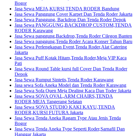
Bogor
Jasa Sewa MEJA,KURSI,TENDA RODER Bandung
Jasa Sewa Panggung Cover Karpet Dan Tenda Roder Jakarta
Jasa Sewa Panggung, Backdrop Dan Tenda Roder Depok
Jasa Sewa PANGGUNG,BACKDROP CUSTOM,TENDA
RODER Karawang
Jasa Sewa panggung,Backdrop,Tenda Roder Cilegon Banten
Jasa Sewa panggung,Tenda Roder Acara Konser Tahun Baru
Jasa Sewa Perlengkapan Event,Tenda Roder,Alat Catering
Jakarta
Jasa Sewa Puff Kotak Hitam,Tenda Roder,Meja VIP Kaca
Pati
Jasa Sewa Round Table kursi full Cover Dan Tenda Roder
Depok
Jasa Sewa Rumput Sintetis,Tenda Roder Karawang
Jasa sewa Sofa Aneka Model dan Tenda Roder Karawang
Jasa Sewa Sofa Quen Meja Dealing Kaca Dan Toder Jakarta
Jasa Sewa SOVA OVAL,ARM CHAIRS,TENDA
RODER,MEJA Tangerang Selatan
Jasa Sewa SOVA STUDIO KAKI KAYU,TENDA
RODER,KURSI FUTURA Jakarta
Jasa Sewa Tenda Aneka Ragam Type Atau Jenis Tenda
Bogor
Jasa Sewa Tenda Aneka Type Seperti Roder,Sarnafil Dan
Hanggar Jakarta