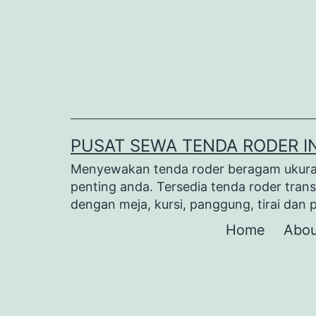
Lewati
ke
konten
PUSAT SEWA TENDA RODER I
Menyewakan tenda roder beragam ukuran 
penting anda. Tersedia tenda roder trans
dengan meja, kursi, panggung, tirai dan 
Home
Abou