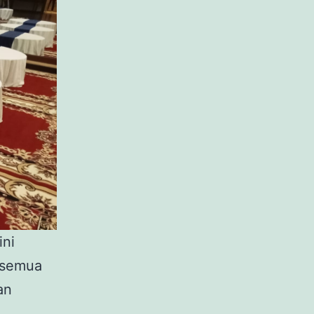
ini
 semua
an