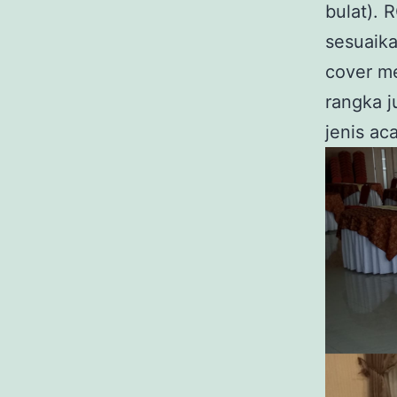
bulat). 
sesuaik
cover me
rangka 
jenis aca