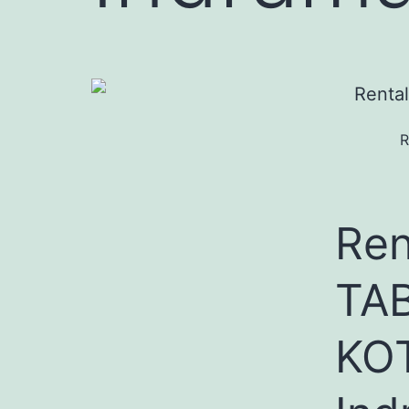
R
Re
TA
KO