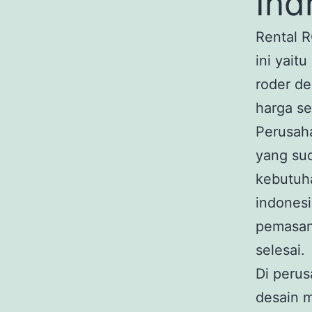
Ind
Rental 
ini yait
roder de
harga se
Perusah
yang su
kebutuha
indonesi
pemasan
selesai.
Di perus
desain m