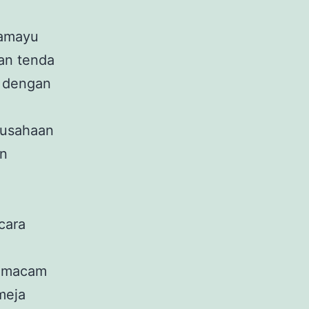
amayu
dan tenda
s dengan
rusahaan
an
cara
i macam
meja