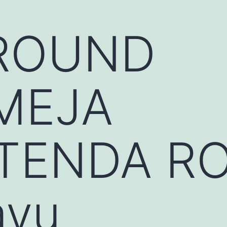
 ROUND
MEJA
,TENDA R
ayu