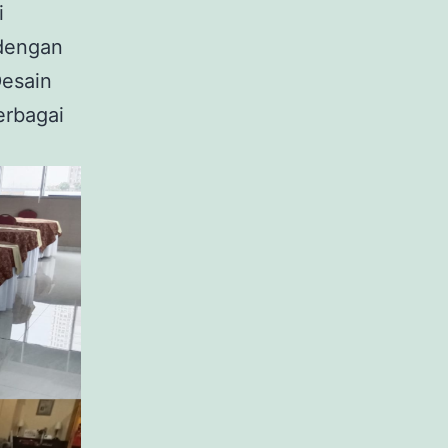
i
 dengan
Desain
erbagai