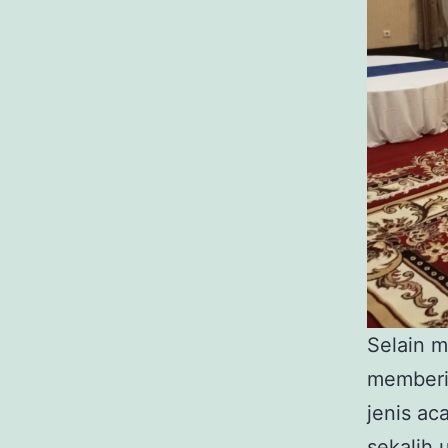
Selain m
memberi
jenis ac
sekalih 