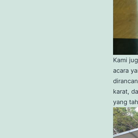
Kami jug
acara ya
dirancan
karat, d
yang ta