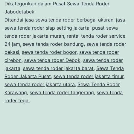
Dikategorikan dalam
Pusat Sewa Tenda Roder
Jabodetabek
Ditandai
jasa sewa tenda roder berbagai ukuran
,
jasa
sewa tenda roder siap setting jakarta
,
pusat sewa
tenda roder jakarta murah
,
rental tenda roder service
24 jam
,
sewa tenda roder bandung
,
sewa tenda roder
bekasi
,
sewa tenda roder bogor
,
sewa tenda roder
cirebon
,
sewa tenda roder Depok
,
sewa tenda roder
jakarta
,
sewa tenda roder jakarta barat
,
Sewa Tenda
Roder Jakarta Pusat
,
sewa tenda roder jakarta timur
,
sewa tenda roder jakarta utara
,
Sewa Tenda Roder
Karawang
,
sewa tenda roder tangerang
,
sewa tenda
roder tegal