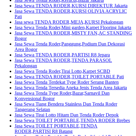
Jasa Sewa Tenda Roder,Kerucut,Bazar Jakarta
Jasa Sewa TENDA RODER,KURSI DIREKTUR Jakarta
Jasa Sewa TENDA RODER,KURSI OLIVIA ACRYLIC
Pati
Jasa sewa TENDA RODER,MEJA,KURSI Pekalongan
Jasa Sewa Tenda Roder,Mini garden,Karpet Flooring Jakarta
Jasa Sewa TENDA RODER,MISTY FAN,AC STANDING
Bogor
Jasa Sewa Tenda Roder,Panggung,Podium Dan Dekorasi
Area Bogor
Jasa Sewa TENDA RODER,PARTISI R8 Jepara
Jasa Sewa TENDA RODER,TENDA PARASOL
Pekalongan
Jasa Sewa Tenda Roder,Tirai Lotto,Karpet SCBD
Jasa Sewa TENDA RODER,TOILET PORTABLE Pati
Jasa Sewa Tenda Terdekat Type Roder Serang Banten
Jasa Sewa Tenda Tersedia Aneka Jenis Tenda Area Jakarta
Jasa Sewa Tenda Type Roder,Bazar,Sarnavil Dan
Konvensional Bogor
Jasa Sewa Tiang Bendera Stainless Dan Tenda Roder
Tangerang Selatan
Jasa Sewa Tirai Lotto Hitam Dan Tenda Roder Depok
Jasa Sewa TOILET PORTABLE,TENDA RODER Brebes
Jasa Sewa TOILET PORTABLE,TENDA
RODER,PARTISI R8 Batang