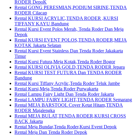
RODER DepoK
Rental GONG PERESMIAN,PODIUM SIRINE,TENDA
RODER Cilacap
Rental KURSI ACRYLIC,TENDA RODER ,KURSI
TIFFANY KAYU Bandung
Rental Kursi Event Polos Merah, Tenda Roder Dan Meja
Depok
Rental KURSI EVENT POLOS,TENDA RODER,MEJA
KOTAK Jakarta Selatan
Rental Kursi Event Stainless Dan Tenda Roder Jakakarta
Timur
Rental Kursi Futura,Meja Kotak,Tenda Roder Bogor
Rental KURSI OLIVIA GOLD,TENDA RODER Jepara
Rental KURSI TEST FUTURA Dan TENDA RODER
Bandung
Rental Kursi Tiffany Acrylic,Tenda Roder Teluk Jambe
Rental Kursi,Meja,Tenda Roder Purwakarta
Rental Lampu Fairy Light Dan Tenda Roder Jakarta
Rental LAMPU FAIRY LIGHT,TENDA RODER Semarang
Rental MEJA BARSTOOL Cover Ketat Hitam,TENDA
RODER Majalengka
Rental MEJA BULAT,TENDA RODER,KURSI CROSS
BACK Jakarta
Rental Meja Bundar,Tenda Roder,Kursi Event Depok
Rental Meja Dan Tenda Roder Depok