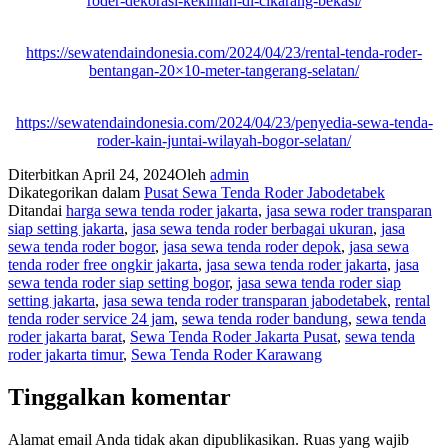
roder-dekorasi-kekinian-di-cikarang-bekasi/
https://sewatendaindonesia.com/2024/04/23/rental-tenda-roder-
bentangan-20×10-meter-tangerang-selatan/
https://sewatendaindonesia.com/2024/04/23/penyedia-sewa-tenda-
roder-kain-juntai-wilayah-bogor-selatan/
Diterbitkan
April 24, 2024
Oleh
admin
Dikategorikan dalam
Pusat Sewa Tenda Roder Jabodetabek
Ditandai
harga sewa tenda roder jakarta
,
jasa sewa roder transparan
siap setting jakarta
,
jasa sewa tenda roder berbagai ukuran
,
jasa
sewa tenda roder bogor
,
jasa sewa tenda roder depok
,
jasa sewa
tenda roder free ongkir jakarta
,
jasa sewa tenda roder jakarta
,
jasa
sewa tenda roder siap setting bogor
,
jasa sewa tenda roder siap
setting jakarta
,
jasa sewa tenda roder transparan jabodetabek
,
rental
tenda roder service 24 jam
,
sewa tenda roder bandung
,
sewa tenda
roder jakarta barat
,
Sewa Tenda Roder Jakarta Pusat
,
sewa tenda
roder jakarta timur
,
Sewa Tenda Roder Karawang
Tinggalkan komentar
Alamat email Anda tidak akan dipublikasikan.
Ruas yang wajib