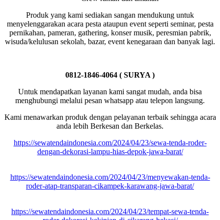
Produk yang kami sediakan sangan mendukung untuk
menyelenggarakan acara pesta ataupun event seperti seminar, pesta
pernikahan, pameran, gathering, konser musik, peresmian pabrik,
wisuda/kelulusan sekolah, bazar, event kenegaraan dan banyak lagi.
0812-1846-4064 ( SURYA )
Untuk mendapatkan layanan kami sangat mudah, anda bisa
menghubungi melalui pesan whatsapp atau telepon langsung.
Kami menawarkan produk dengan pelayanan terbaik sehingga acara
anda lebih Berkesan dan Berkelas.
https://sewatendaindonesia.com/2024/04/23/sewa-tenda-roder-
dengan-dekorasi-lampu-hias-depok-jawa-barat/
https://sewatendaindonesia.com/2024/04/23/menyewakan-tenda-
roder-atap-transparan-cikampek-karawang-jawa-barat/
https://sewatendaindonesia.com/2024/04/23/tempat-sewa-tenda-