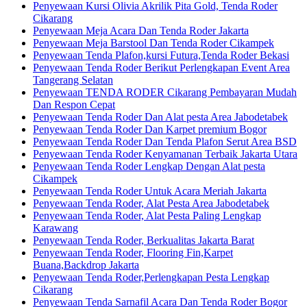
Penyewaan Kursi Olivia Akrilik Pita Gold, Tenda Roder
Cikarang
Penyewaan Meja Acara Dan Tenda Roder Jakarta
Penyewaan Meja Barstool Dan Tenda Roder Cikampek
Penyewaan Tenda Plafon,kursi Futura,Tenda Roder Bekasi
Penyewaan Tenda Roder Berikut Perlengkapan Event Area
Tangerang Selatan
Penyewaan TENDA RODER Cikarang Pembayaran Mudah
Dan Respon Cepat
Penyewaan Tenda Roder Dan Alat pesta Area Jabodetabek
Penyewaan Tenda Roder Dan Karpet premium Bogor
Penyewaan Tenda Roder Dan Tenda Plafon Serut Area BSD
Penyewaan Tenda Roder Kenyamanan Terbaik Jakarta Utara
Penyewaan Tenda Roder Lengkap Dengan Alat pesta
Cikampek
Penyewaan Tenda Roder Untuk Acara Meriah Jakarta
Penyewaan Tenda Roder, Alat Pesta Area Jabodetabek
Penyewaan Tenda Roder, Alat Pesta Paling Lengkap
Karawang
Penyewaan Tenda Roder, Berkualitas Jakarta Barat
Penyewaan Tenda Roder, Flooring Fin,Karpet
Buana,Backdrop Jakarta
Penyewaan Tenda Roder,Perlengkapan Pesta Lengkap
Cikarang
Penyewaan Tenda Sarnafil Acara Dan Tenda Roder Bogor