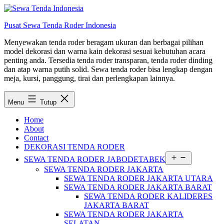
Lewati
ke
Pusat Sewa Tenda Roder Indonesia
konten
Menyewakan tenda roder beragam ukuran dan berbagai pilihan
model dekorasi dan warna kain dekorasi sesuai kebutuhan acara
penting anda. Tersedia tenda roder transparan, tenda roder dinding
dan atap warna putih solid. Sewa tenda roder bisa lengkap dengan
meja, kursi, panggung, tirai dan perlengkapan lainnya.
Menu
Tutup
Home
About
Contact
DEKORASI TENDA RODER
Buka
SEWA TENDA RODER JABODETABEK
menu
SEWA TENDA RODER JAKARTA
SEWA TENDA RODER JAKARTA UTARA
SEWA TENDA RODER JAKARTA BARAT
SEWA TENDA RODER KALIDERES
JAKARTA BARAT
SEWA TENDA RODER JAKARTA
SELATAN