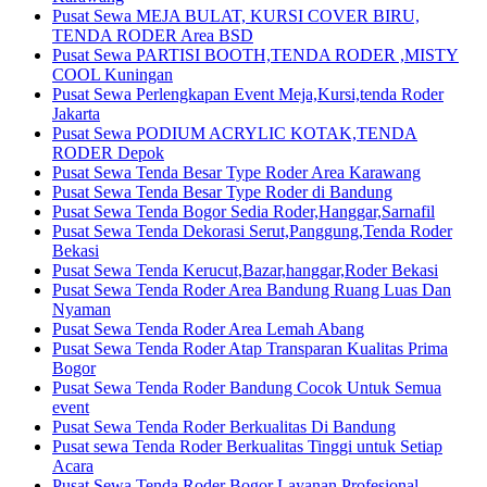
Pusat Sewa MEJA BULAT, KURSI COVER BIRU,
TENDA RODER Area BSD
Pusat Sewa PARTISI BOOTH,TENDA RODER ,MISTY
COOL Kuningan
Pusat Sewa Perlengkapan Event Meja,Kursi,tenda Roder
Jakarta
Pusat Sewa PODIUM ACRYLIC KOTAK,TENDA
RODER Depok
Pusat Sewa Tenda Besar Type Roder Area Karawang
Pusat Sewa Tenda Besar Type Roder di Bandung
Pusat Sewa Tenda Bogor Sedia Roder,Hanggar,Sarnafil
Pusat Sewa Tenda Dekorasi Serut,Panggung,Tenda Roder
Bekasi
Pusat Sewa Tenda Kerucut,Bazar,hanggar,Roder Bekasi
Pusat Sewa Tenda Roder Area Bandung Ruang Luas Dan
Nyaman
Pusat Sewa Tenda Roder Area Lemah Abang
Pusat Sewa Tenda Roder Atap Transparan Kualitas Prima
Bogor
Pusat Sewa Tenda Roder Bandung Cocok Untuk Semua
event
Pusat Sewa Tenda Roder Berkualitas Di Bandung
Pusat sewa Tenda Roder Berkualitas Tinggi untuk Setiap
Acara
Pusat Sewa Tenda Roder Bogor Layanan Profesional