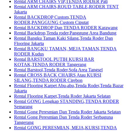
Rental ARM CHAIRS VIP,TENDA RODER Pati
Rental ARM CHAIRS,ROUD TABLE,RODER TENT
Jakarta
Rental BACKDROP Custom,TENDA
RODER,PANGGUNG Custom Ciputat
Rental BACKDROP Dan TENDA RODER Karawang
Rental Backdrop,Tenda roder,Panggung Area Bandung
Rental Bangku Taman Kaki Silang,Tenda Roder Dan
Flooring Jakarta
Rental BANGKU TAMAN, MEJA TAMAN,TENDA
RODER Kudus
Rental BARSTOOL PUTIH KURSI BAR
KOTAK,TENDA RODER Tangerang
Rental Barstool,Tenda Roder,Sofa Area Tangsel
Rental CROSS BACK CHAIRS Atau KURSI
SILANG,TENDA RODER Cirebon
Rental Flooring Karpet Abu-abu,Tenda Roder,Tenda Bazar
Jakarta
Rental Flooring Karpet,Tenda Roder Jakarta Selatan
Rental GONG Lengkap STANDING,TENDA RODER
Semarang
Rental Gong Peresmian Dan Tenda Roder Jakarta Selatan
Rental Gong Peresmian Dan Tenda Roder Serbaguna
Tangerang
Rental GONG PERESMIAN, MEJA,KURSI,TENDA