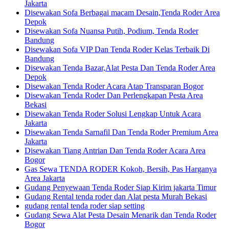
Jakarta
Disewakan Sofa Berbagai macam Desain,Tenda Roder Area
Depok
Disewakan Sofa Nuansa Putih, Podium, Tenda Roder
Bandung
Disewakan Sofa VIP Dan Tenda Roder Kelas Terbaik Di
Bandung
Disewakan Tenda Bazar,Alat Pesta Dan Tenda Roder Area
Depok
Disewakan Tenda Roder Acara Atap Transparan Bogor
Disewakan Tenda Roder Dan Perlengkapan Pesta Area
Bekasi
Disewakan Tenda Roder Solusi Lengkap Untuk Acara
Jakarta
Disewakan Tenda Sarnafil Dan Tenda Roder Premium Area
Jakarta
Disewakan Tiang Antrian Dan Tenda Roder Acara Area
Bogor
Gas Sewa TENDA RODER Kokoh, Bersih, Pas Harganya
Area Jakarta
Gudang Penyewaan Tenda Roder Siap Kirim jakarta Timur
Gudang Rental tenda roder dan Alat pesta Murah Bekasi
gudang rental tenda roder siap setting
Gudang Sewa Alat Pesta Desain Menarik dan Tenda Roder
Bogor