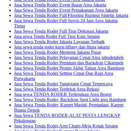
Jasa Sewa Tenda Roder Event Bazar Area Jakarta
Jasa Sewa Tenda Roder Event Pemakaman Area Jakarta
Jasa Sewa Tenda Roder Full Flooring Rumput Sintetis Jakarta
Jasa Sewa Tenda Roder Full Servis 24 Jam Area Jakarta
Timur
Jasa Sewa Tenda Roder Full Tirai Dekorasi Jakarta
Jasa sewa Tenda Roder Full Tirai Kain Serang
Jasa Sewa Tenda Roder Jakarta Layanan Terbaik
Jasa sewa tenda roder kursi tiffany dan fitura jakarta
Jasa Sewa Tenda Roder Menteng Jakarta Pusat
Jasa Sewa Tenda Roder Pelayanan Cepat Area jabodetabek
Jasa Sewa Tenda Roder Premium dan Backdrop Cikampek
Jasa Sewa Tenda Roder Promo Akhir Tahun Area Bandung
Jasa Sewa Tenda Roder Setting Cepat Dan Rapi Area
Purwakarta
Jasa Sewa Tenda Roder Tangerang Cepat Terpercaya
Jasa Sewa Tenda Roder Terdekat Area Bekasi
Jasa sewa TENDA RODER Terlengkap Area Bogor
Jasa Sewa Tenda Roder, Backdrop Spot Light area Bandung
Jasa Sewa Tenda Roder, Karpet Masjid, Permadani, Karpet
Buana Depok
Jasa Sewa TENDA RODER,ALAT PESTA LENGKAP
Pekalongan
Jasa Sewa Tenda Roder,Arm Chairs,Meja Kotak Serang