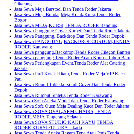
Cikarang
Jasa Sewa Meja Barstool Dan Tenda Roder Jakarta
Jasa Sewa Meja Bundar,Meja Kotak,Kursi,Tenda Roder
Bogor
Jasa Sewa MEJA,KURSI,TENDA RODER Bandung
Jasa Sewa Panggung Cover Karpet Dan Tenda Roder Jakarta
Jasa Sewa Panggung, Backdrop Dan Tenda Roder Depok
Jasa Sewa PANGGUNG,BACKDROP CUSTOM,TENDA
RODER Karawang
Jasa Sewa panggung,Backdrop,Tenda Roder Cilegon Banten
Jasa Sewa panggung,Tenda Roder Acara Konser Tahun Baru
Jasa Sewa Perlengkapan Event,Tenda Roder,Alat Catering
Jakarta
Jasa Sewa Puff Kotak Hitam,Tenda Roder,Meja VIP Kaca
Pati
Jasa Sewa Round Table kursi full Cover Dan Tenda Roder
Depok
Jasa Sewa Rumput Sintetis,Tenda Roder Karawang
Jasa sewa Sofa Aneka Model dan Tenda Roder Karawang
Jasa Sewa Sofa Quen Meja Dealing Kaca Dan Toder Jakarta
Jasa Sewa SOVA OVAL,ARM CHAIRS,TENDA
RODER,MEJA Tangerang Selatan
Jasa Sewa SOVA STUDIO KAKI KAYU,TENDA
RODER,KURSI FUTURA Jakarta
Jasa Sewa Tenda Aneka Ragam Type Atau Jenis Tenda