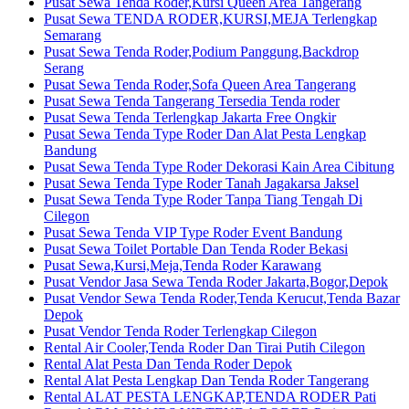
Pusat Sewa Tenda Roder,Kursi Queen Area Tangerang
Pusat Sewa TENDA RODER,KURSI,MEJA Terlengkap
Semarang
Pusat Sewa Tenda Roder,Podium Panggung,Backdrop
Serang
Pusat Sewa Tenda Roder,Sofa Queen Area Tangerang
Pusat Sewa Tenda Tangerang Tersedia Tenda roder
Pusat Sewa Tenda Terlengkap Jakarta Free Ongkir
Pusat Sewa Tenda Type Roder Dan Alat Pesta Lengkap
Bandung
Pusat Sewa Tenda Type Roder Dekorasi Kain Area Cibitung
Pusat Sewa Tenda Type Roder Tanah Jagakarsa Jaksel
Pusat Sewa Tenda Type Roder Tanpa Tiang Tengah Di
Cilegon
Pusat Sewa Tenda VIP Type Roder Event Bandung
Pusat Sewa Toilet Portable Dan Tenda Roder Bekasi
Pusat Sewa,Kursi,Meja,Tenda Roder Karawang
Pusat Vendor Jasa Sewa Tenda Roder Jakarta,Bogor,Depok
Pusat Vendor Sewa Tenda Roder,Tenda Kerucut,Tenda Bazar
Depok
Pusat Vendor Tenda Roder Terlengkap Cilegon
Rental Air Cooler,Tenda Roder Dan Tirai Putih Cilegon
Rental Alat Pesta Dan Tenda Roder Depok
Rental Alat Pesta Lengkap Dan Tenda Roder Tangerang
Rental ALAT PESTA LENGKAP,TENDA RODER Pati