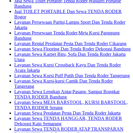
Jasa Sewa Toilet Portable,Tenda Roder,Wastafel Portable
Bandung
Jual TOILET PORTABLE Dan Sewa TENDA RODER
Bogor
Layanan Persewaan Partisi,Lampu Sport Dan Tenda Roder
Jakarta
Layanan Persewaan Tenda Roder,Meja Kursi Panggung
Bandung
Layanan Rental Peralatan Pesta Dan Tenda Roder Cikarang
Layanan Sewa Flooring Dan Tenda Roder Dekorasi Bandung
Layanan Sewa Karpet Biru, Sofa Dan Tenda Roder Jakarta
Utara
Layanan Sewa Kursi Crossback Kayu Dan Tenda Roder
Acara Jakarta
Layanan Sewa Kursi Puff Putih Dan Tenda Roder Tangerang
Layanan Sewa Kursi-kursi Cantik Dan Tenda Roder
Tangerang
Layanan Sewa Lengkap Antar,Pasang, Sampai Bongkar
TENDA RODER Bandung
Layanan Sewa MEJA BARSTOOL, KURSI BARSTOOL,
TENDA RODER Serang
Layanan Sewa Peralatan Pesta Dan Tenda Roder Jakarta
Layanan Sewa TENDA HANGGAR, TENDA RODER
Dekorasi Kain Semarang
Layanan Sewa TENDA RODER ATAP TRANSPARAN