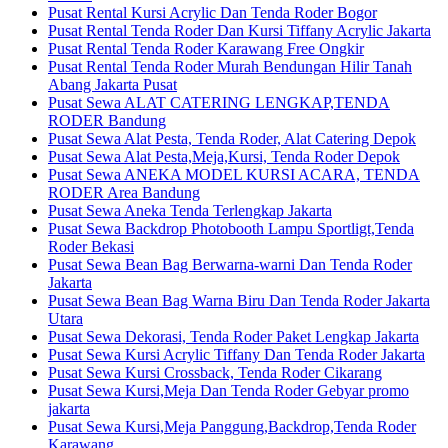
Pusat Rental Kursi Acrylic Dan Tenda Roder Bogor
Pusat Rental Tenda Roder Dan Kursi Tiffany Acrylic Jakarta
Pusat Rental Tenda Roder Karawang Free Ongkir
Pusat Rental Tenda Roder Murah Bendungan Hilir Tanah
Abang Jakarta Pusat
Pusat Sewa ALAT CATERING LENGKAP,TENDA
RODER Bandung
Pusat Sewa Alat Pesta, Tenda Roder, Alat Catering Depok
Pusat Sewa Alat Pesta,Meja,Kursi, Tenda Roder Depok
Pusat Sewa ANEKA MODEL KURSI ACARA, TENDA
RODER Area Bandung
Pusat Sewa Aneka Tenda Terlengkap Jakarta
Pusat Sewa Backdrop Photobooth Lampu Sportligt,Tenda
Roder Bekasi
Pusat Sewa Bean Bag Berwarna-warni Dan Tenda Roder
Jakarta
Pusat Sewa Bean Bag Warna Biru Dan Tenda Roder Jakarta
Utara
Pusat Sewa Dekorasi, Tenda Roder Paket Lengkap Jakarta
Pusat Sewa Kursi Acrylic Tiffany Dan Tenda Roder Jakarta
Pusat Sewa Kursi Crossback, Tenda Roder Cikarang
Pusat Sewa Kursi,Meja Dan Tenda Roder Gebyar promo
jakarta
Pusat Sewa Kursi,Meja Panggung,Backdrop,Tenda Roder
Karawang