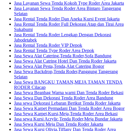
Jasa Layanan Sewa Tenda Kokoh Type Roder Area Jakarta
Jasa Layanan Sewa Tenda Roder Area Bintaro Tangerang
Selatan
Jasa Rental Tenda Roder Dan Aneka Kursi Event Jakarta
Jasa Rental Tenda Roder Full Dekorasi Atap dan Tirai Area
Sukabumi
Jasa Rental Tenda Roder Lengkap Dengan Dekorasi
Jabodetabek
Jasa Rental Tenda Roder VIP Depok
Jasa Rental Tenda Type Roder Area Depok
Jasa Sewa Alat Catering,Tenda Roder,Sofa Bandung
Jasa Sewa Alat Catring Hotel Dan Tenda Roder Jakarta
Jasa Sewa Alat Pesta,Tenda,Alat Catering Bogor
Jasa Sewa Backdrop,Tenda Roder,Panggung Tangerang
Selatan
Jasa Sewa BANGKU TAMAN,MEJA TAMAN TENDA
RODER Cilacap
Jasa Sewa Beanbag Warna warni Dan Tenda Roder Bekasi
Jasa Sewa Dan Dekorasi Tenda Roder Area Bandung
Jasa sewa Dekorasi Lebaran Berikut Tenda Roder Jakarta
Jasa Sewa Karpet Permadani Dan Tenda Roder Area Bogor
Jasa Sewa Karpet,Kursi,Meja,Tenda Roder Area Bekasi
Jasa sewa Kursi Acrylic,Tenda Roder,Meja Bundar Jakarta
Jasa Sewa Kursi Meja Dan Tenda Roder Jakarta
Jasa Sewa Kursi Olivia,Tiffany Dan Tenda Roder Area