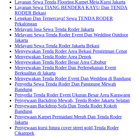
Layanan Sewa Tenda,Flooring,Karpet,Meja,Kursi Jakarta
Layanan Sewa TIANG BENDERA KAYU Dan TENDA
RODER Bekasi
Lengkap Dan Terpercaya! Sewa TENDA RODER
Pekalongan
Melayani Jasa Sewa Tenda Roder Jakarta
Melayani Sewa Tenda Roder Event Dan Wedding Outdoor
Jakarta
Melayani Sewa Tenda Roder Jakarta Bekasi
Menyewakan Tenda Roder Area Bekasi Pengiriman Cepat
Menyewakan Tenda Roder Area Depok
Menyewakan Tenda Roder Besar Area Cibubur
Menyewakan Tenda Roder Dan Perlengkapan Event
Berkualitas di Jakarta
Menyewakan Tenda Roder Event Dan Wedding di Bandung
Penyedia Sewa Tenda Roder Dan Panggung Mewah
Bandung
Penyedia Tenda Roder Event Ukuran Besar Area Karawang
Penyewaan Backdrop Mewah, Tenda Roder Jakarta Selatan
Penyewaan Backdrop,Sofa Dan Tenda Roder Kokoh
Bandung
Penyewaan Karpet Permadani Merah Dan Tenda Roder
Jakarta
Penyewaan kursi futura cover street gold,Tenda Roder
Cikampek