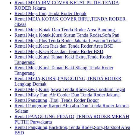
Rental MEJA IBM COVER KETAT PUTIH,TENDA
RODER Jakarta
Rental Meja Ibm,Tenda Roder Depok
Rental MEJA KOTAK COVER BIRU,TENDA RODER
cikeas
Rental Meja Kotak Dan Tenda Roder Area Bandung
Rental Meja Kotak,Kursi Susun,Tenda Roder,Sofa Pati
Rental Meja Plus Tenda Roder Jakarta Layanan Terbaik
Rental Meja,Kaca Rias dan Tenda Roder Area BSD
Rental Meja,Kaca Rias dan Tenda Roder BSD
Rental Meja,Kursi Taman Kaki Extra,Tenda Roder
Tangerang
Rental Meja,Kursi Taman Kaki Silang,Tenda Roder
Tangerang
Rental MEJA,KURSI,PANGGUNG,TENDA RODER
Lengkap Demak
Rental Meja,Kursi,Sewa Tenda Roder,sewa podium Tegal
Rental Misty Fan, Air Cooler Dan Tenda Roder Jakarta
Rental Panggung ,Tirai, Tenda Roder Bogor
Rental Panggung Karpet Abu abu Dan Tenda Roder Jakarta
Selatan
Rental PANGGUNG PIDATO,TENDA RODER MERAH
PUTIH Purwakarta
Rental Panggung,Backdrop,Tenda Roder,Sofa,Barstool Area
BSD