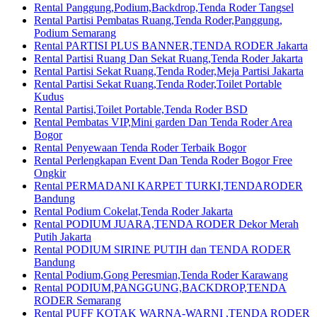
Rental Panggung,Podium,Backdrop,Tenda Roder Tangsel
Rental Partisi Pembatas Ruang,Tenda Roder,Panggung,
Podium Semarang
Rental PARTISI PLUS BANNER,TENDA RODER Jakarta
Rental Partisi Ruang Dan Sekat Ruang,Tenda Roder Jakarta
Rental Partisi Sekat Ruang,Tenda Roder,Meja Partisi Jakarta
Rental Partisi Sekat Ruang,Tenda Roder,Toilet Portable
Kudus
Rental Partisi,Toilet Portable,Tenda Roder BSD
Rental Pembatas VIP,Mini garden Dan Tenda Roder Area
Bogor
Rental Penyewaan Tenda Roder Terbaik Bogor
Rental Perlengkapan Event Dan Tenda Roder Bogor Free
Ongkir
Rental PERMADANI KARPET TURKI,TENDARODER
Bandung
Rental Podium Cokelat,Tenda Roder Jakarta
Rental PODIUM JUARA,TENDA RODER Dekor Merah
Putih Jakarta
Rental PODIUM SIRINE PUTIH dan TENDA RODER
Bandung
Rental Podium,Gong Peresmian,Tenda Roder Karawang
Rental PODIUM,PANGGUNG,BACKDROP,TENDA
RODER Semarang
Rental PUFF KOTAK WARNA-WARNI ,TENDA RODER