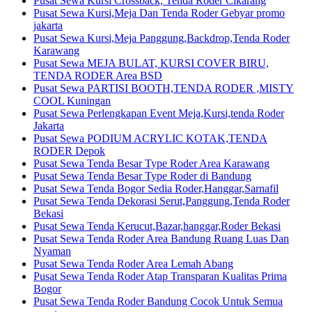
Pusat Sewa Kursi Crossback, Tenda Roder Cikarang
Pusat Sewa Kursi,Meja Dan Tenda Roder Gebyar promo
jakarta
Pusat Sewa Kursi,Meja Panggung,Backdrop,Tenda Roder
Karawang
Pusat Sewa MEJA BULAT, KURSI COVER BIRU,
TENDA RODER Area BSD
Pusat Sewa PARTISI BOOTH,TENDA RODER ,MISTY
COOL Kuningan
Pusat Sewa Perlengkapan Event Meja,Kursi,tenda Roder
Jakarta
Pusat Sewa PODIUM ACRYLIC KOTAK,TENDA
RODER Depok
Pusat Sewa Tenda Besar Type Roder Area Karawang
Pusat Sewa Tenda Besar Type Roder di Bandung
Pusat Sewa Tenda Bogor Sedia Roder,Hanggar,Sarnafil
Pusat Sewa Tenda Dekorasi Serut,Panggung,Tenda Roder
Bekasi
Pusat Sewa Tenda Kerucut,Bazar,hanggar,Roder Bekasi
Pusat Sewa Tenda Roder Area Bandung Ruang Luas Dan
Nyaman
Pusat Sewa Tenda Roder Area Lemah Abang
Pusat Sewa Tenda Roder Atap Transparan Kualitas Prima
Bogor
Pusat Sewa Tenda Roder Bandung Cocok Untuk Semua