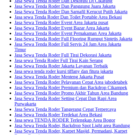
Jasa Sewa Tenda Roder Dan Dekorasi Di Cikarang
Jasa Sewa Tenda Roder Dan Panggung Juara Jakarta
Jasa Sewa Tenda Roder Dan Sarnafil Kerucut Putih Jakarta
Jasa sewa Tenda Roder Dan Toilet Portable Area Bekasi
Jasa Sewa Tenda Roder Event Area Jakarta pusat
Jasa Sewa Tenda Roder Event Bazar Area Jakarta
Jasa Sewa Tenda Roder Event Pemakaman Area Jakarta
Jasa Sewa Tenda Roder Full Flooring Rumput Sintetis Jakarta
Jasa Sewa Tenda Roder Full Servis 24 Jam Area Jakarta
Timur
Jasa Sewa Tenda Roder Full Tirai Dekorasi Jakarta
Jasa sewa Tenda Roder Full Tirai Kain Serang
Jasa Sewa Tenda Roder Jakarta Layanan Terbaik
Jasa sewa tenda roder kursi tiffany dan fitura jakarta
Jasa Sewa Tenda Roder Menteng Jakarta Pusat
Jasa Sewa Tenda Roder Pelayanan Cepat Area jabodetabek
Jasa Sewa Tenda Roder Premium dan Backdrop Cikampek
Jasa Sewa Tenda Roder Promo Akhir Tahun Area Bandung
Jasa Sewa Tenda Roder Setting Cepat Dan Rapi Area
Purwakarta
Jasa Sewa Tenda Roder Tangerang Cepat Terpercaya
Jasa Sewa Tenda Roder Terdekat Area Bekasi
Jasa sewa TENDA RODER Terlengkap Area Bogor
Jasa Sewa Tenda Roder, Backdrop Spot Light area Bandung
Jasa Sewa Tenda Roder, Karpet Masjid, Permadani, Karpet