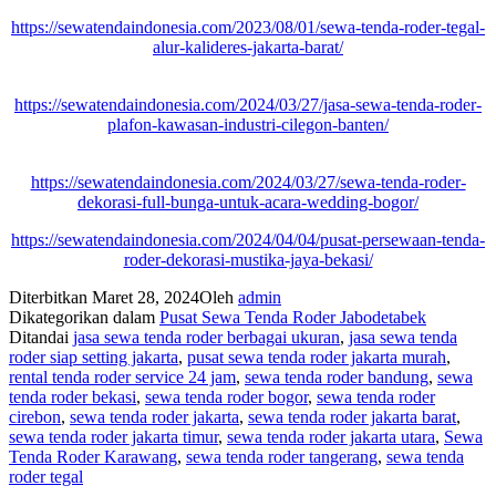
https://sewatendaindonesia.com/2023/08/01/sewa-tenda-roder-tegal-
alur-kalideres-jakarta-barat/
https://sewatendaindonesia.com/2024/03/27/jasa-sewa-tenda-roder-
plafon-kawasan-industri-cilegon-banten/
https://sewatendaindonesia.com/2024/03/27/sewa-tenda-roder-
dekorasi-full-bunga-untuk-acara-wedding-bogor/
https://sewatendaindonesia.com/2024/04/04/pusat-persewaan-tenda-
roder-dekorasi-mustika-jaya-bekasi/
Diterbitkan
Maret 28, 2024
Oleh
admin
Dikategorikan dalam
Pusat Sewa Tenda Roder Jabodetabek
Ditandai
jasa sewa tenda roder berbagai ukuran
,
jasa sewa tenda
roder siap setting jakarta
,
pusat sewa tenda roder jakarta murah
,
rental tenda roder service 24 jam
,
sewa tenda roder bandung
,
sewa
tenda roder bekasi
,
sewa tenda roder bogor
,
sewa tenda roder
cirebon
,
sewa tenda roder jakarta
,
sewa tenda roder jakarta barat
,
sewa tenda roder jakarta timur
,
sewa tenda roder jakarta utara
,
Sewa
Tenda Roder Karawang
,
sewa tenda roder tangerang
,
sewa tenda
roder tegal