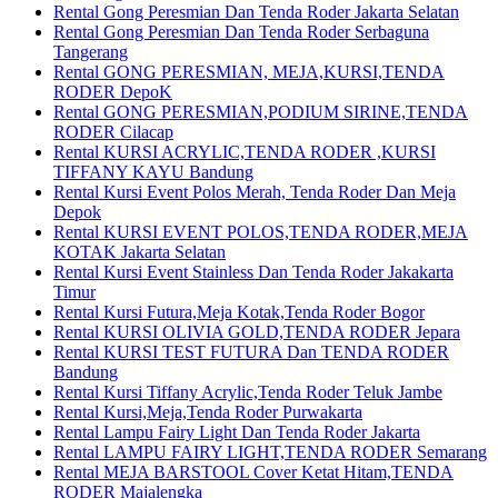
Rental Gong Peresmian Dan Tenda Roder Jakarta Selatan
Rental Gong Peresmian Dan Tenda Roder Serbaguna
Tangerang
Rental GONG PERESMIAN, MEJA,KURSI,TENDA
RODER DepoK
Rental GONG PERESMIAN,PODIUM SIRINE,TENDA
RODER Cilacap
Rental KURSI ACRYLIC,TENDA RODER ,KURSI
TIFFANY KAYU Bandung
Rental Kursi Event Polos Merah, Tenda Roder Dan Meja
Depok
Rental KURSI EVENT POLOS,TENDA RODER,MEJA
KOTAK Jakarta Selatan
Rental Kursi Event Stainless Dan Tenda Roder Jakakarta
Timur
Rental Kursi Futura,Meja Kotak,Tenda Roder Bogor
Rental KURSI OLIVIA GOLD,TENDA RODER Jepara
Rental KURSI TEST FUTURA Dan TENDA RODER
Bandung
Rental Kursi Tiffany Acrylic,Tenda Roder Teluk Jambe
Rental Kursi,Meja,Tenda Roder Purwakarta
Rental Lampu Fairy Light Dan Tenda Roder Jakarta
Rental LAMPU FAIRY LIGHT,TENDA RODER Semarang
Rental MEJA BARSTOOL Cover Ketat Hitam,TENDA
RODER Majalengka