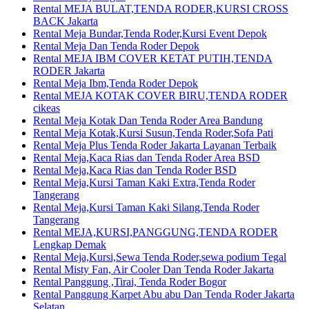
Rental MEJA BULAT,TENDA RODER,KURSI CROSS
BACK Jakarta
Rental Meja Bundar,Tenda Roder,Kursi Event Depok
Rental Meja Dan Tenda Roder Depok
Rental MEJA IBM COVER KETAT PUTIH,TENDA
RODER Jakarta
Rental Meja Ibm,Tenda Roder Depok
Rental MEJA KOTAK COVER BIRU,TENDA RODER
cikeas
Rental Meja Kotak Dan Tenda Roder Area Bandung
Rental Meja Kotak,Kursi Susun,Tenda Roder,Sofa Pati
Rental Meja Plus Tenda Roder Jakarta Layanan Terbaik
Rental Meja,Kaca Rias dan Tenda Roder Area BSD
Rental Meja,Kaca Rias dan Tenda Roder BSD
Rental Meja,Kursi Taman Kaki Extra,Tenda Roder
Tangerang
Rental Meja,Kursi Taman Kaki Silang,Tenda Roder
Tangerang
Rental MEJA,KURSI,PANGGUNG,TENDA RODER
Lengkap Demak
Rental Meja,Kursi,Sewa Tenda Roder,sewa podium Tegal
Rental Misty Fan, Air Cooler Dan Tenda Roder Jakarta
Rental Panggung ,Tirai, Tenda Roder Bogor
Rental Panggung Karpet Abu abu Dan Tenda Roder Jakarta
Selatan