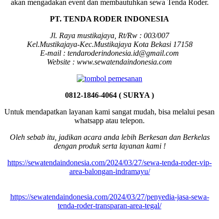
akan mengadakan event dan membautuhkan sewa Tenda Roder.
PT. TENDA RODER INDONESIA
Jl. Raya mustikajaya, Rt/Rw : 003/007
Kel.Mustikajaya-Kec.Mustikajaya Kota Bekasi 17158
E-mail : tendaroderindonesia.id@gmail.com
Website : www.sewatendaindonesia.com
0812-1846-4064 ( SURYA )
Untuk mendapatkan layanan kami sangat mudah, bisa melalui pesan
whatsapp atau telepon.
Oleh sebab itu, jadikan acara anda lebih Berkesan dan Berkelas
dengan produk serta layanan kami !
https://sewatendaindonesia.com/2024/03/27/sewa-tenda-roder-vip-
area-balongan-indramayu/
https://sewatendaindonesia.com/2024/03/27/penyedia-jasa-sewa-
tenda-roder-transparan-area-tegal/