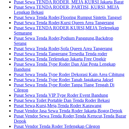
Pusat Sewa TENDA RODER, MEJA,KURSI Jakarta Barat
Pusat Sewa TENDA RODER, PARTISI, KURSI, MEJA
Lengkap Bekasi
Pusat Sewa Tenda Roder,Flooring Rumput Sintetis Tangsel
Pusat Sewa Tenda Roder,Kursi Queen Area Tangerang
Pusat Sewa TENDA RODER,KURSI,MEJA Terlengkap
Semarang
Pusat Sewa Tenda Roder,Podium Panggung,Backdrop
Serang
Pusat Sewa Tenda Roder,Sofa Queen Area Tangerang
Pusat Sewa Tenda Tangerang Tersedia Tenda roder
Pusat Sewa Tenda Terlengkap Jakarta Free Ongkir
Pusat Sewa Tenda Type Roder Dan Alat Pesta Lengkap
Bandung
Pusat Sewa Tenda Type Roder Dekorasi Kain Area Cibitung
Pusat Sewa Tenda Type Roder Tanah Jagakarsa Jaksel
Pusat Sewa Tenda Type Roder Tanpa Tiang Tengah Di
Cilegon
Pusat Sewa Tenda VIP Type Roder Event Bandung
Pusat Sewa Toilet Portable Dan Tenda Roder Bekasi
Pusat Sewa,Kursi,Meja,Tenda Roder Karawang
Pusat Vendor Jasa Sewa Tenda Roder Jakarta,Bogor,Depok
Pusat Vendor Sewa Tenda Roder,Tenda Kerucut,Tenda Bazar
Depok
Pusat Vendor Tenda Roder Terlengkap Cilegon