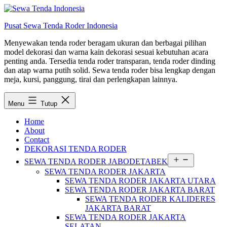
Lewati
ke
Pusat Sewa Tenda Roder Indonesia
konten
Menyewakan tenda roder beragam ukuran dan berbagai pilihan
model dekorasi dan warna kain dekorasi sesuai kebutuhan acara
penting anda. Tersedia tenda roder transparan, tenda roder dinding
dan atap warna putih solid. Sewa tenda roder bisa lengkap dengan
meja, kursi, panggung, tirai dan perlengkapan lainnya.
Menu
Tutup
Home
About
Contact
DEKORASI TENDA RODER
Buka
SEWA TENDA RODER JABODETABEK
menu
SEWA TENDA RODER JAKARTA
SEWA TENDA RODER JAKARTA UTARA
SEWA TENDA RODER JAKARTA BARAT
SEWA TENDA RODER KALIDERES
JAKARTA BARAT
SEWA TENDA RODER JAKARTA
SELATAN