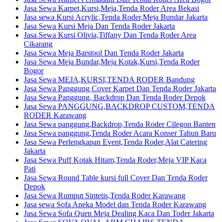
Jasa Sewa Karpet,Kursi,Meja,Tenda Roder Area Bekasi
Jasa sewa Kursi Acrylic,Tenda Roder,Meja Bundar Jakarta
Jasa Sewa Kursi Meja Dan Tenda Roder Jakarta
Jasa Sewa Kursi Olivia,Tiffany Dan Tenda Roder Area
Cikarang
Jasa Sewa Meja Barstool Dan Tenda Roder Jakarta
Jasa Sewa Meja Bundar,Meja Kotak,Kursi,Tenda Roder
Bogor
Jasa Sewa MEJA,KURSI,TENDA RODER Bandung
Jasa Sewa Panggung Cover Karpet Dan Tenda Roder Jakarta
Jasa Sewa Panggung, Backdrop Dan Tenda Roder Depok
Jasa Sewa PANGGUNG,BACKDROP CUSTOM,TENDA
RODER Karawang
Jasa Sewa panggung,Backdrop,Tenda Roder Cilegon Banten
Jasa Sewa panggung,Tenda Roder Acara Konser Tahun Baru
Jasa Sewa Perlengkapan Event,Tenda Roder,Alat Catering
Jakarta
Jasa Sewa Puff Kotak Hitam,Tenda Roder,Meja VIP Kaca
Pati
Jasa Sewa Round Table kursi full Cover Dan Tenda Roder
Depok
Jasa Sewa Rumput Sintetis,Tenda Roder Karawang
Jasa sewa Sofa Aneka Model dan Tenda Roder Karawang
Jasa Sewa Sofa Quen Meja Dealing Kaca Dan Toder Jakarta