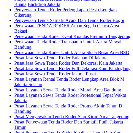
Buana,Backdrop Jakarta
Penyewaan Tenda Roder,Perlengkapan Pesta Lengkap
Cikarang
Penyewaan Tenda Sarnafil Acara Dan Tenda Roder Bogor
Persewaan TENDA RODER Aman Segala Cuaca Area
Bekasi
Persewaan Tenda Roder Event Kualitas Premium Tanggerang
Persewaan Tenda Roder Transparan Untuk Acara Mewah
Bandung
Persewaan Tenda Roder Untuk Acara Skala Besar Area BSD
Pusat Jasa Sewa Tenda Roder Bulanan Di Jakarta
Pusat Jasa Sewa Tenda Roder Dan Dekorasi Kain Jakarta
Pusat Jasa Sewa Tenda Roder Full Dekorasi Kain Pandeglang
Pusat Jasa Sewa Tenda Roder Jakarta Pusat
Pusat Layanan Rental Tenda Roder Lengkap Area Blok M
Jakarta Selatan
Pusat Layanan Sewa Tenda Roder Murah Area Bandung
Pusat Layanan Sewa Tenda Roder Profesional Tepat Waktu
Jakarta
Pusat Layanan Sewa Tenda Roder Promo Akhir Tahun Di
Bandung
Pusat Menyewakan Tenda Roder Siap Kirim Area Tangerang
Pusat Penyewaan Tenda Roder Dan Sarnafil Putih Jakarta
Timur
Pusat Penyewaan Tenda Roder Kualitas Tinggi Dan Kursi