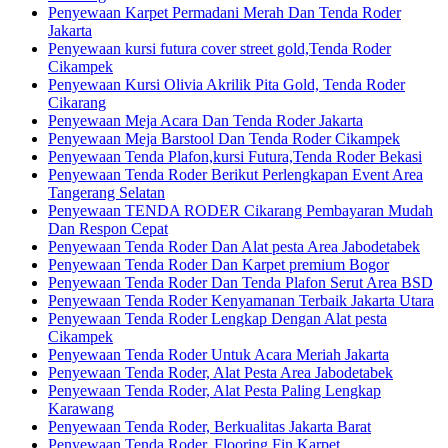
Penyewaan Karpet Permadani Merah Dan Tenda Roder
Jakarta
Penyewaan kursi futura cover street gold,Tenda Roder
Cikampek
Penyewaan Kursi Olivia Akrilik Pita Gold, Tenda Roder
Cikarang
Penyewaan Meja Acara Dan Tenda Roder Jakarta
Penyewaan Meja Barstool Dan Tenda Roder Cikampek
Penyewaan Tenda Plafon,kursi Futura,Tenda Roder Bekasi
Penyewaan Tenda Roder Berikut Perlengkapan Event Area
Tangerang Selatan
Penyewaan TENDA RODER Cikarang Pembayaran Mudah
Dan Respon Cepat
Penyewaan Tenda Roder Dan Alat pesta Area Jabodetabek
Penyewaan Tenda Roder Dan Karpet premium Bogor
Penyewaan Tenda Roder Dan Tenda Plafon Serut Area BSD
Penyewaan Tenda Roder Kenyamanan Terbaik Jakarta Utara
Penyewaan Tenda Roder Lengkap Dengan Alat pesta
Cikampek
Penyewaan Tenda Roder Untuk Acara Meriah Jakarta
Penyewaan Tenda Roder, Alat Pesta Area Jabodetabek
Penyewaan Tenda Roder, Alat Pesta Paling Lengkap
Karawang
Penyewaan Tenda Roder, Berkualitas Jakarta Barat
Penyewaan Tenda Roder, Flooring Fin,Karpet