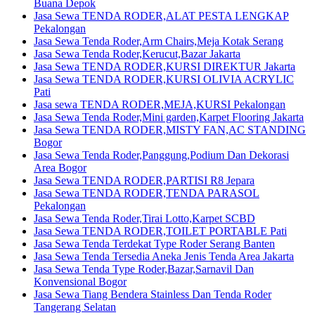
Buana Depok
Jasa Sewa TENDA RODER,ALAT PESTA LENGKAP
Pekalongan
Jasa Sewa Tenda Roder,Arm Chairs,Meja Kotak Serang
Jasa Sewa Tenda Roder,Kerucut,Bazar Jakarta
Jasa Sewa TENDA RODER,KURSI DIREKTUR Jakarta
Jasa Sewa TENDA RODER,KURSI OLIVIA ACRYLIC
Pati
Jasa sewa TENDA RODER,MEJA,KURSI Pekalongan
Jasa Sewa Tenda Roder,Mini garden,Karpet Flooring Jakarta
Jasa Sewa TENDA RODER,MISTY FAN,AC STANDING
Bogor
Jasa Sewa Tenda Roder,Panggung,Podium Dan Dekorasi
Area Bogor
Jasa Sewa TENDA RODER,PARTISI R8 Jepara
Jasa Sewa TENDA RODER,TENDA PARASOL
Pekalongan
Jasa Sewa Tenda Roder,Tirai Lotto,Karpet SCBD
Jasa Sewa TENDA RODER,TOILET PORTABLE Pati
Jasa Sewa Tenda Terdekat Type Roder Serang Banten
Jasa Sewa Tenda Tersedia Aneka Jenis Tenda Area Jakarta
Jasa Sewa Tenda Type Roder,Bazar,Sarnavil Dan
Konvensional Bogor
Jasa Sewa Tiang Bendera Stainless Dan Tenda Roder
Tangerang Selatan