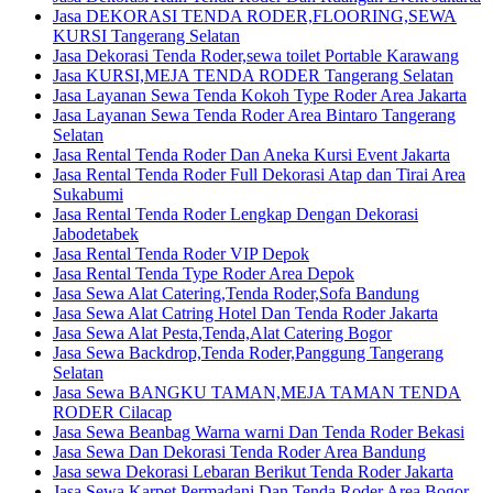
Jasa DEKORASI TENDA RODER,FLOORING,SEWA
KURSI Tangerang Selatan
Jasa Dekorasi Tenda Roder,sewa toilet Portable Karawang
Jasa KURSI,MEJA TENDA RODER Tangerang Selatan
Jasa Layanan Sewa Tenda Kokoh Type Roder Area Jakarta
Jasa Layanan Sewa Tenda Roder Area Bintaro Tangerang
Selatan
Jasa Rental Tenda Roder Dan Aneka Kursi Event Jakarta
Jasa Rental Tenda Roder Full Dekorasi Atap dan Tirai Area
Sukabumi
Jasa Rental Tenda Roder Lengkap Dengan Dekorasi
Jabodetabek
Jasa Rental Tenda Roder VIP Depok
Jasa Rental Tenda Type Roder Area Depok
Jasa Sewa Alat Catering,Tenda Roder,Sofa Bandung
Jasa Sewa Alat Catring Hotel Dan Tenda Roder Jakarta
Jasa Sewa Alat Pesta,Tenda,Alat Catering Bogor
Jasa Sewa Backdrop,Tenda Roder,Panggung Tangerang
Selatan
Jasa Sewa BANGKU TAMAN,MEJA TAMAN TENDA
RODER Cilacap
Jasa Sewa Beanbag Warna warni Dan Tenda Roder Bekasi
Jasa Sewa Dan Dekorasi Tenda Roder Area Bandung
Jasa sewa Dekorasi Lebaran Berikut Tenda Roder Jakarta
Jasa Sewa Karpet Permadani Dan Tenda Roder Area Bogor