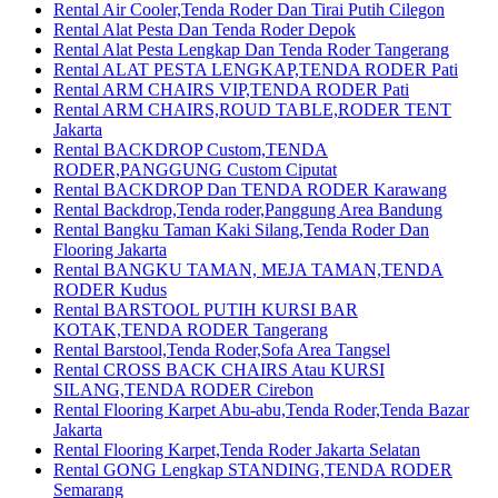
Rental Air Cooler,Tenda Roder Dan Tirai Putih Cilegon
Rental Alat Pesta Dan Tenda Roder Depok
Rental Alat Pesta Lengkap Dan Tenda Roder Tangerang
Rental ALAT PESTA LENGKAP,TENDA RODER Pati
Rental ARM CHAIRS VIP,TENDA RODER Pati
Rental ARM CHAIRS,ROUD TABLE,RODER TENT
Jakarta
Rental BACKDROP Custom,TENDA
RODER,PANGGUNG Custom Ciputat
Rental BACKDROP Dan TENDA RODER Karawang
Rental Backdrop,Tenda roder,Panggung Area Bandung
Rental Bangku Taman Kaki Silang,Tenda Roder Dan
Flooring Jakarta
Rental BANGKU TAMAN, MEJA TAMAN,TENDA
RODER Kudus
Rental BARSTOOL PUTIH KURSI BAR
KOTAK,TENDA RODER Tangerang
Rental Barstool,Tenda Roder,Sofa Area Tangsel
Rental CROSS BACK CHAIRS Atau KURSI
SILANG,TENDA RODER Cirebon
Rental Flooring Karpet Abu-abu,Tenda Roder,Tenda Bazar
Jakarta
Rental Flooring Karpet,Tenda Roder Jakarta Selatan
Rental GONG Lengkap STANDING,TENDA RODER
Semarang