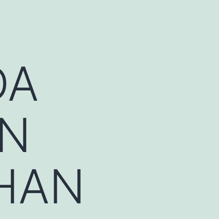
DA
AN
HAN