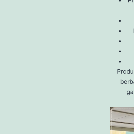
Pr
Produ
berb
ga