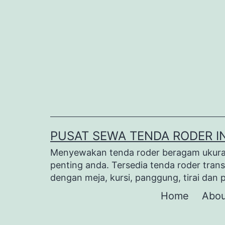
Lewati
ke
konten
PUSAT SEWA TENDA RODER I
Menyewakan tenda roder beragam ukuran 
penting anda. Tersedia tenda roder trans
dengan meja, kursi, panggung, tirai dan 
Home
Abou