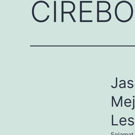
CIREB
Jas
Mej
Les
Selamat