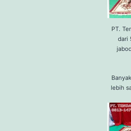
PT. Te
dari
jabo
Banyak
lebih s