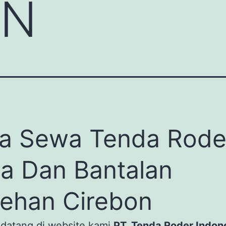
ON
a Sewa Tenda Rode
a Dan Bantalan
ehan Cirebon
 datang di website kami
PT. Tenda Roder Indon