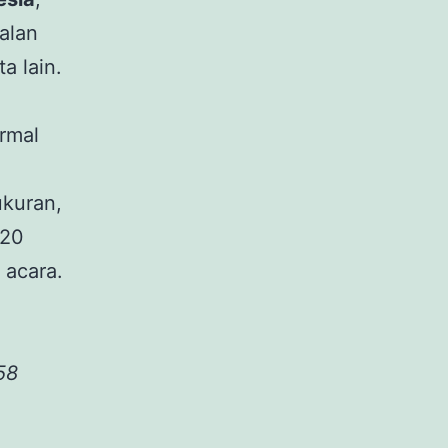
alan
a lain.
rmal
kuran,
 20
 acara.
58