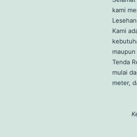
kami me
Lesehan 
Kami ad
kebutuha
maupun 
Tenda R
mulai da
meter, d
K