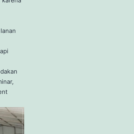
, karena
ulanan
api
adakan
inar,
ent