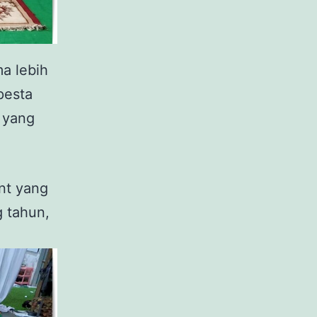
a lebih
pesta
 yang
nt yang
g tahun,