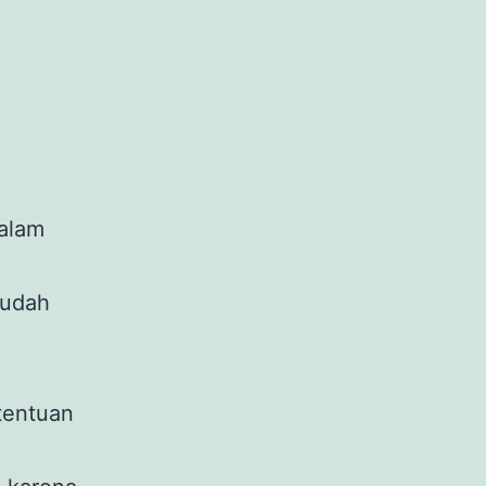
alam
mudah
tentuan