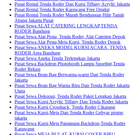
Pusat Rental Tenda Roder Dan Kursi Tiffany Acrylic Jakarta
Pusat Rental Tenda Roder Karawang Free Ongkir
Pusat Rental Tenda Roder Murah Bendungan Hilir Tanah
Abang Jakarta Pusat
Pusat Sewa ALAT CATERING LENGKAP,TENDA
RODER Bandung
Pusat Sewa Alat Pesta, Tenda Roder, Alat Catering Depok
Pusat Sewa Alat Pesta,Meja,Kursi, Tenda Roder Depok
Pusat Sewa ANEKA MODEL KURSI ACARA, TENDA
RODER Area Bandung
Pusat Sewa Aneka Tenda Terlengkap Jakarta
Pusat Sewa Backdrop Photobooth Lampu Sportligt,Tenda
Roder Bekasi
Pusat Sewa Bean Bag Berwarna-warni Dan Tenda Roder
Jakarta
Pusat Sewa Bean Bag Warna Biru Dan Tenda Roder Jakarta
Utara
Pusat Sewa Dekorasi, Tenda Roder Paket Lengkap Jakarta
Pusat Sewa Kursi Acrylic Tiffany Dan Tenda Roder Jakarta
Pusat Sewa Kursi Crossback, Tenda Roder Cikarang
Pusat Sewa Kursi,Meja Dan Tenda Roder Gebyar promo
jakarta
Pusat Sewa Kursi,Meja Panggung,Backdrop,Tenda Roder
Karawang
Pusat Sewa MEJA BULAT, KURSI COVER BIRU,