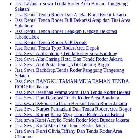
Jasa Layanan Sewa Tenda Roder Area Bintaro Tangerang
Selatan
Jasa Rental Tenda Roder Dan Aneka Kursi Event Jakarta
Jasa Rental Tenda Roder Full Dekorasi Atap dan Tirai Area
Sukabumi
Jasa Rental Tenda Roder Lengkap Dengan Dekorasi
Jabodetabek
Jasa Rental Tenda Roder VIP Depok
Jasa Rental Tenda Type Roder Area Depok
Jasa Sewa Alat Catering,Tenda Roder,Sofa Bandung
Jasa Sewa Alat Catring Hotel Dan Tenda Roder Jakarta
Jasa Sewa Alat Pesta,Tenda,Alat Catering Bogor
Jasa Sewa Backdrop,Tenda Roder,Panggung Tangerang
Selatan
Jasa Sewa BANGKU TAMAN,MEJA TAMAN TENDA
RODER Cilacap
Jasa Sewa Beanbag Warna warni Dan Tenda Roder Bekasi
Jasa Sewa Dan Dekorasi Tenda Roder Area Bandung
Jasa sewa Dekorasi Lebaran Berikut Tenda Roder Jakarta
Jasa Sewa Karpet Permadani Dan Tenda Roder Area Bogor
Jasa Sewa Karpet,Kursi,Meja,Tenda Roder Area Bekasi
Jasa sewa Kursi Acrylic,Tenda Roder,Meja Bundar Jakarta
Jasa Sewa Kursi Meja Dan Tenda Roder Jakarta
Jasa Sewa Kursi Olivia,Tiffany Dan Tenda Roder Area
Cikarang