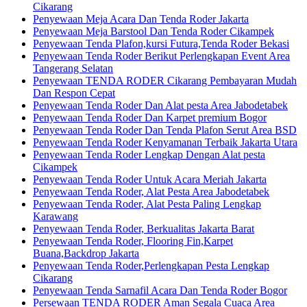
Cikarang
Penyewaan Meja Acara Dan Tenda Roder Jakarta
Penyewaan Meja Barstool Dan Tenda Roder Cikampek
Penyewaan Tenda Plafon,kursi Futura,Tenda Roder Bekasi
Penyewaan Tenda Roder Berikut Perlengkapan Event Area
Tangerang Selatan
Penyewaan TENDA RODER Cikarang Pembayaran Mudah
Dan Respon Cepat
Penyewaan Tenda Roder Dan Alat pesta Area Jabodetabek
Penyewaan Tenda Roder Dan Karpet premium Bogor
Penyewaan Tenda Roder Dan Tenda Plafon Serut Area BSD
Penyewaan Tenda Roder Kenyamanan Terbaik Jakarta Utara
Penyewaan Tenda Roder Lengkap Dengan Alat pesta
Cikampek
Penyewaan Tenda Roder Untuk Acara Meriah Jakarta
Penyewaan Tenda Roder, Alat Pesta Area Jabodetabek
Penyewaan Tenda Roder, Alat Pesta Paling Lengkap
Karawang
Penyewaan Tenda Roder, Berkualitas Jakarta Barat
Penyewaan Tenda Roder, Flooring Fin,Karpet
Buana,Backdrop Jakarta
Penyewaan Tenda Roder,Perlengkapan Pesta Lengkap
Cikarang
Penyewaan Tenda Sarnafil Acara Dan Tenda Roder Bogor
Persewaan TENDA RODER Aman Segala Cuaca Area