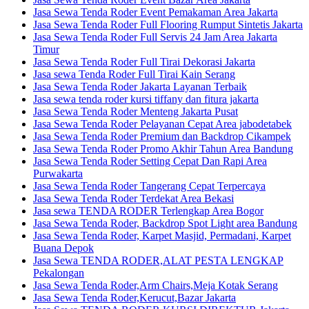
Jasa Sewa Tenda Roder Event Pemakaman Area Jakarta
Jasa Sewa Tenda Roder Full Flooring Rumput Sintetis Jakarta
Jasa Sewa Tenda Roder Full Servis 24 Jam Area Jakarta
Timur
Jasa Sewa Tenda Roder Full Tirai Dekorasi Jakarta
Jasa sewa Tenda Roder Full Tirai Kain Serang
Jasa Sewa Tenda Roder Jakarta Layanan Terbaik
Jasa sewa tenda roder kursi tiffany dan fitura jakarta
Jasa Sewa Tenda Roder Menteng Jakarta Pusat
Jasa Sewa Tenda Roder Pelayanan Cepat Area jabodetabek
Jasa Sewa Tenda Roder Premium dan Backdrop Cikampek
Jasa Sewa Tenda Roder Promo Akhir Tahun Area Bandung
Jasa Sewa Tenda Roder Setting Cepat Dan Rapi Area
Purwakarta
Jasa Sewa Tenda Roder Tangerang Cepat Terpercaya
Jasa Sewa Tenda Roder Terdekat Area Bekasi
Jasa sewa TENDA RODER Terlengkap Area Bogor
Jasa Sewa Tenda Roder, Backdrop Spot Light area Bandung
Jasa Sewa Tenda Roder, Karpet Masjid, Permadani, Karpet
Buana Depok
Jasa Sewa TENDA RODER,ALAT PESTA LENGKAP
Pekalongan
Jasa Sewa Tenda Roder,Arm Chairs,Meja Kotak Serang
Jasa Sewa Tenda Roder,Kerucut,Bazar Jakarta