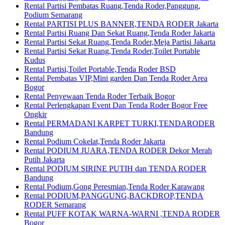
Rental Partisi Pembatas Ruang,Tenda Roder,Panggung,
Podium Semarang
Rental PARTISI PLUS BANNER,TENDA RODER Jakarta
Rental Partisi Ruang Dan Sekat Ruang,Tenda Roder Jakarta
Rental Partisi Sekat Ruang,Tenda Roder,Meja Partisi Jakarta
Rental Partisi Sekat Ruang,Tenda Roder,Toilet Portable
Kudus
Rental Partisi,Toilet Portable,Tenda Roder BSD
Rental Pembatas VIP,Mini garden Dan Tenda Roder Area
Bogor
Rental Penyewaan Tenda Roder Terbaik Bogor
Rental Perlengkapan Event Dan Tenda Roder Bogor Free
Ongkir
Rental PERMADANI KARPET TURKI,TENDARODER
Bandung
Rental Podium Cokelat,Tenda Roder Jakarta
Rental PODIUM JUARA,TENDA RODER Dekor Merah
Putih Jakarta
Rental PODIUM SIRINE PUTIH dan TENDA RODER
Bandung
Rental Podium,Gong Peresmian,Tenda Roder Karawang
Rental PODIUM,PANGGUNG,BACKDROP,TENDA
RODER Semarang
Rental PUFF KOTAK WARNA-WARNI ,TENDA RODER
Bogor