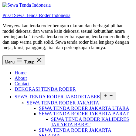
Lewati
ke
Pusat Sewa Tenda Roder Indonesia
konten
Menyewakan tenda roder beragam ukuran dan berbagai pilihan
model dekorasi dan warna kain dekorasi sesuai kebutuhan acara
penting anda. Tersedia tenda roder transparan, tenda roder dinding
dan atap warna putih solid. Sewa tenda roder bisa lengkap dengan
meja, kursi, panggung, tirai dan perlengkapan lainnya.
Menu
Tutup
Home
About
Contact
DEKORASI TENDA RODER
Buka
SEWA TENDA RODER JABODETABEK
menu
SEWA TENDA RODER JAKARTA
SEWA TENDA RODER JAKARTA UTARA
SEWA TENDA RODER JAKARTA BARAT
SEWA TENDA RODER KALIDERES
JAKARTA BARAT
SEWA TENDA RODER JAKARTA
SELATAN