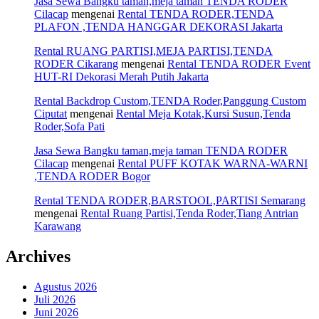
Jasa Sewa Bangku taman,meja taman TENDA RODER
Cilacap
mengenai
Rental TENDA RODER,TENDA
PLAFON ,TENDA HANGGAR DEKORASI Jakarta
Rental RUANG PARTISI,MEJA PARTISI,TENDA
RODER Cikarang
mengenai
Rental TENDA RODER Event
HUT-RI Dekorasi Merah Putih Jakarta
Rental Backdrop Custom,TENDA Roder,Panggung Custom
Ciputat
mengenai
Rental Meja Kotak,Kursi Susun,Tenda
Roder,Sofa Pati
Jasa Sewa Bangku taman,meja taman TENDA RODER
Cilacap
mengenai
Rental PUFF KOTAK WARNA-WARNI
,TENDA RODER Bogor
Rental TENDA RODER,BARSTOOL,PARTISI Semarang
mengenai
Rental Ruang Partisi,Tenda Roder,Tiang Antrian
Karawang
Archives
Agustus 2026
Juli 2026
Juni 2026