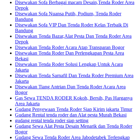
Disewakan Sofa Berbagai macam Desain,Tenda Roder Area
Depok
Disewakan Sofa Nuansa Putih, Podium, Tenda Roder
Bandung
Disewakan Sofa VIP Dan Tenda Roder Kelas Terbaik Di
Bandung
Disewakan Tenda Bazar,Alat Pesta Dan Tenda Roder Area
Depok
Disewakan Tenda Roder Acara Atap Transparan Bogor
Disewakan Tenda Roder Dan Perlengkapan Pesta Area
Bekasi
Disewakan Tenda Roder Solusi Lengkap Untuk Acara
Jakarta
Disewakan Tenda Sarnafil Dan Tenda Roder Premium Area
Jakarta
Disewakan Tiang Antrian Dan Tenda Roder Acara Area
Bogor
Gas Sewa TENDA RODER Kokoh, Bersih, Pas Harganya
Area Jakarta
Gudang Penyewaan Tenda Roder Siap Kirim jakarta Timur
Gudang Rental tenda roder dan Alat pesta Murah Bekasi
gudang rental tenda roder siap setting
Gudang Sewa Alat Pesta Desain Menarik dan Tenda Roder
Bogor
Gudang Sewa Tenda Roder Area Jabodetabek Terlengkap