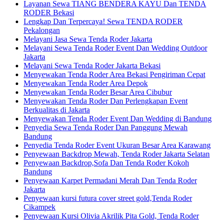
Layanan Sewa TIANG BENDERA KAYU Dan TENDA
RODER Bekasi
Lengkap Dan Terpercaya! Sewa TENDA RODER
Pekalongan
Melayani Jasa Sewa Tenda Roder Jakarta
Melayani Sewa Tenda Roder Event Dan Wedding Outdoor
Jakarta
Melayani Sewa Tenda Roder Jakarta Bekasi
Menyewakan Tenda Roder Area Bekasi Pengiriman Cepat
Menyewakan Tenda Roder Area Depok
Menyewakan Tenda Roder Besar Area Cibubur
Menyewakan Tenda Roder Dan Perlengkapan Event
Berkualitas di Jakarta
Menyewakan Tenda Roder Event Dan Wedding di Bandung
Penyedia Sewa Tenda Roder Dan Panggung Mewah
Bandung
Penyedia Tenda Roder Event Ukuran Besar Area Karawang
Penyewaan Backdrop Mewah, Tenda Roder Jakarta Selatan
Penyewaan Backdrop,Sofa Dan Tenda Roder Kokoh
Bandung
Penyewaan Karpet Permadani Merah Dan Tenda Roder
Jakarta
Penyewaan kursi futura cover street gold,Tenda Roder
Cikampek
Penyewaan Kursi Olivia Akrilik Pita Gold, Tenda Roder