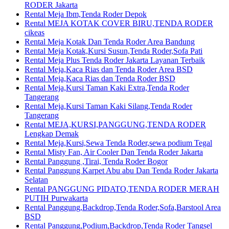
RODER Jakarta
Rental Meja Ibm,Tenda Roder Depok
Rental MEJA KOTAK COVER BIRU,TENDA RODER
cikeas
Rental Meja Kotak Dan Tenda Roder Area Bandung
Rental Meja Kotak,Kursi Susun,Tenda Roder,Sofa Pati
Rental Meja Plus Tenda Roder Jakarta Layanan Terbaik
Rental Meja,Kaca Rias dan Tenda Roder Area BSD
Rental Meja,Kaca Rias dan Tenda Roder BSD
Rental Meja,Kursi Taman Kaki Extra,Tenda Roder
Tangerang
Rental Meja,Kursi Taman Kaki Silang,Tenda Roder
Tangerang
Rental MEJA,KURSI,PANGGUNG,TENDA RODER
Lengkap Demak
Rental Meja,Kursi,Sewa Tenda Roder,sewa podium Tegal
Rental Misty Fan, Air Cooler Dan Tenda Roder Jakarta
Rental Panggung ,Tirai, Tenda Roder Bogor
Rental Panggung Karpet Abu abu Dan Tenda Roder Jakarta
Selatan
Rental PANGGUNG PIDATO,TENDA RODER MERAH
PUTIH Purwakarta
Rental Panggung,Backdrop,Tenda Roder,Sofa,Barstool Area
BSD
Rental Panggung,Podium,Backdrop,Tenda Roder Tangsel