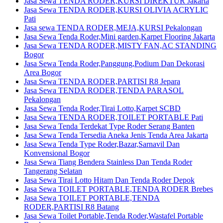
Jasa Sewa TENDA RODER,KURSI DIREKTUR Jakarta
Jasa Sewa TENDA RODER,KURSI OLIVIA ACRYLIC
Pati
Jasa sewa TENDA RODER,MEJA,KURSI Pekalongan
Jasa Sewa Tenda Roder,Mini garden,Karpet Flooring Jakarta
Jasa Sewa TENDA RODER,MISTY FAN,AC STANDING
Bogor
Jasa Sewa Tenda Roder,Panggung,Podium Dan Dekorasi
Area Bogor
Jasa Sewa TENDA RODER,PARTISI R8 Jepara
Jasa Sewa TENDA RODER,TENDA PARASOL
Pekalongan
Jasa Sewa Tenda Roder,Tirai Lotto,Karpet SCBD
Jasa Sewa TENDA RODER,TOILET PORTABLE Pati
Jasa Sewa Tenda Terdekat Type Roder Serang Banten
Jasa Sewa Tenda Tersedia Aneka Jenis Tenda Area Jakarta
Jasa Sewa Tenda Type Roder,Bazar,Sarnavil Dan
Konvensional Bogor
Jasa Sewa Tiang Bendera Stainless Dan Tenda Roder
Tangerang Selatan
Jasa Sewa Tirai Lotto Hitam Dan Tenda Roder Depok
Jasa Sewa TOILET PORTABLE,TENDA RODER Brebes
Jasa Sewa TOILET PORTABLE,TENDA
RODER,PARTISI R8 Batang
Jasa Sewa Toilet Portable,Tenda Roder,Wastafel Portable