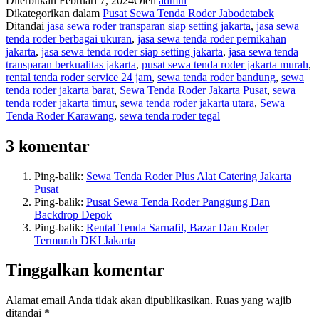
Diterbitkan
Februari 7, 2024
Oleh
admin
Dikategorikan dalam
Pusat Sewa Tenda Roder Jabodetabek
Ditandai
jasa sewa roder transparan siap setting jakarta
,
jasa sewa
tenda roder berbagai ukuran
,
jasa sewa tenda roder pernikahan
jakarta
,
jasa sewa tenda roder siap setting jakarta
,
jasa sewa tenda
transparan berkualitas jakarta
,
pusat sewa tenda roder jakarta murah
,
rental tenda roder service 24 jam
,
sewa tenda roder bandung
,
sewa
tenda roder jakarta barat
,
Sewa Tenda Roder Jakarta Pusat
,
sewa
tenda roder jakarta timur
,
sewa tenda roder jakarta utara
,
Sewa
Tenda Roder Karawang
,
sewa tenda roder tegal
3 komentar
Ping-balik:
Sewa Tenda Roder Plus Alat Catering Jakarta
Pusat
Ping-balik:
Pusat Sewa Tenda Roder Panggung Dan
Backdrop Depok
Ping-balik:
Rental Tenda Sarnafil, Bazar Dan Roder
Termurah DKI Jakarta
Tinggalkan komentar
Alamat email Anda tidak akan dipublikasikan.
Ruas yang wajib
ditandai
*