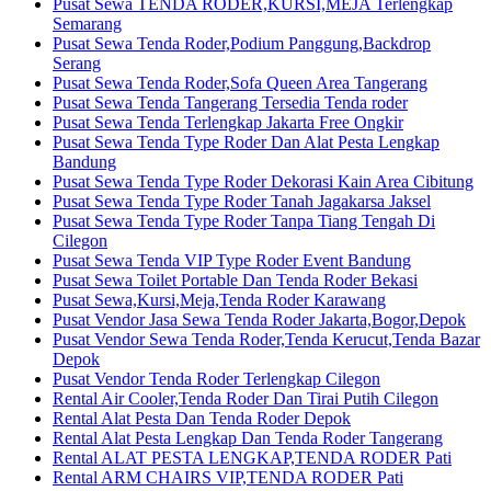
Pusat Sewa TENDA RODER,KURSI,MEJA Terlengkap
Semarang
Pusat Sewa Tenda Roder,Podium Panggung,Backdrop
Serang
Pusat Sewa Tenda Roder,Sofa Queen Area Tangerang
Pusat Sewa Tenda Tangerang Tersedia Tenda roder
Pusat Sewa Tenda Terlengkap Jakarta Free Ongkir
Pusat Sewa Tenda Type Roder Dan Alat Pesta Lengkap
Bandung
Pusat Sewa Tenda Type Roder Dekorasi Kain Area Cibitung
Pusat Sewa Tenda Type Roder Tanah Jagakarsa Jaksel
Pusat Sewa Tenda Type Roder Tanpa Tiang Tengah Di
Cilegon
Pusat Sewa Tenda VIP Type Roder Event Bandung
Pusat Sewa Toilet Portable Dan Tenda Roder Bekasi
Pusat Sewa,Kursi,Meja,Tenda Roder Karawang
Pusat Vendor Jasa Sewa Tenda Roder Jakarta,Bogor,Depok
Pusat Vendor Sewa Tenda Roder,Tenda Kerucut,Tenda Bazar
Depok
Pusat Vendor Tenda Roder Terlengkap Cilegon
Rental Air Cooler,Tenda Roder Dan Tirai Putih Cilegon
Rental Alat Pesta Dan Tenda Roder Depok
Rental Alat Pesta Lengkap Dan Tenda Roder Tangerang
Rental ALAT PESTA LENGKAP,TENDA RODER Pati
Rental ARM CHAIRS VIP,TENDA RODER Pati