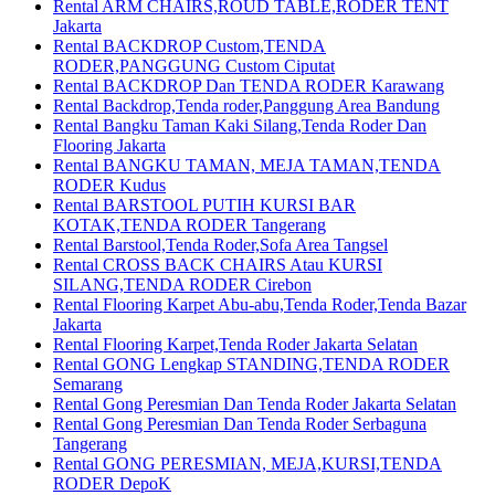
Rental ARM CHAIRS,ROUD TABLE,RODER TENT
Jakarta
Rental BACKDROP Custom,TENDA
RODER,PANGGUNG Custom Ciputat
Rental BACKDROP Dan TENDA RODER Karawang
Rental Backdrop,Tenda roder,Panggung Area Bandung
Rental Bangku Taman Kaki Silang,Tenda Roder Dan
Flooring Jakarta
Rental BANGKU TAMAN, MEJA TAMAN,TENDA
RODER Kudus
Rental BARSTOOL PUTIH KURSI BAR
KOTAK,TENDA RODER Tangerang
Rental Barstool,Tenda Roder,Sofa Area Tangsel
Rental CROSS BACK CHAIRS Atau KURSI
SILANG,TENDA RODER Cirebon
Rental Flooring Karpet Abu-abu,Tenda Roder,Tenda Bazar
Jakarta
Rental Flooring Karpet,Tenda Roder Jakarta Selatan
Rental GONG Lengkap STANDING,TENDA RODER
Semarang
Rental Gong Peresmian Dan Tenda Roder Jakarta Selatan
Rental Gong Peresmian Dan Tenda Roder Serbaguna
Tangerang
Rental GONG PERESMIAN, MEJA,KURSI,TENDA
RODER DepoK