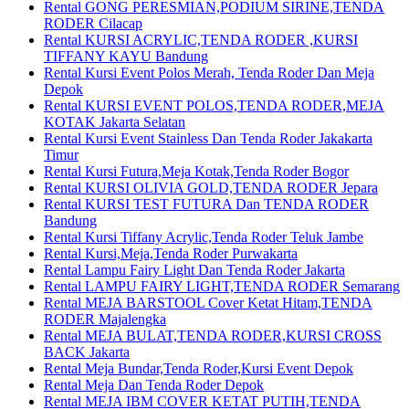
Rental GONG PERESMIAN,PODIUM SIRINE,TENDA
RODER Cilacap
Rental KURSI ACRYLIC,TENDA RODER ,KURSI
TIFFANY KAYU Bandung
Rental Kursi Event Polos Merah, Tenda Roder Dan Meja
Depok
Rental KURSI EVENT POLOS,TENDA RODER,MEJA
KOTAK Jakarta Selatan
Rental Kursi Event Stainless Dan Tenda Roder Jakakarta
Timur
Rental Kursi Futura,Meja Kotak,Tenda Roder Bogor
Rental KURSI OLIVIA GOLD,TENDA RODER Jepara
Rental KURSI TEST FUTURA Dan TENDA RODER
Bandung
Rental Kursi Tiffany Acrylic,Tenda Roder Teluk Jambe
Rental Kursi,Meja,Tenda Roder Purwakarta
Rental Lampu Fairy Light Dan Tenda Roder Jakarta
Rental LAMPU FAIRY LIGHT,TENDA RODER Semarang
Rental MEJA BARSTOOL Cover Ketat Hitam,TENDA
RODER Majalengka
Rental MEJA BULAT,TENDA RODER,KURSI CROSS
BACK Jakarta
Rental Meja Bundar,Tenda Roder,Kursi Event Depok
Rental Meja Dan Tenda Roder Depok
Rental MEJA IBM COVER KETAT PUTIH,TENDA