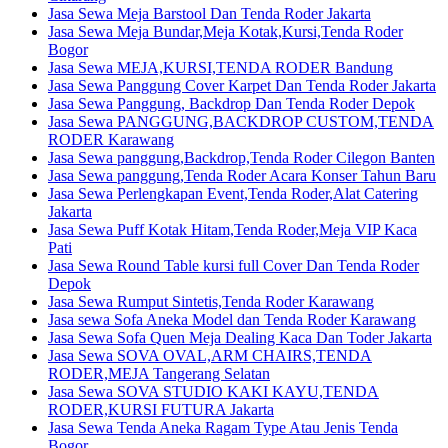
Jasa Sewa Meja Barstool Dan Tenda Roder Jakarta
Jasa Sewa Meja Bundar,Meja Kotak,Kursi,Tenda Roder
Bogor
Jasa Sewa MEJA,KURSI,TENDA RODER Bandung
Jasa Sewa Panggung Cover Karpet Dan Tenda Roder Jakarta
Jasa Sewa Panggung, Backdrop Dan Tenda Roder Depok
Jasa Sewa PANGGUNG,BACKDROP CUSTOM,TENDA
RODER Karawang
Jasa Sewa panggung,Backdrop,Tenda Roder Cilegon Banten
Jasa Sewa panggung,Tenda Roder Acara Konser Tahun Baru
Jasa Sewa Perlengkapan Event,Tenda Roder,Alat Catering
Jakarta
Jasa Sewa Puff Kotak Hitam,Tenda Roder,Meja VIP Kaca
Pati
Jasa Sewa Round Table kursi full Cover Dan Tenda Roder
Depok
Jasa Sewa Rumput Sintetis,Tenda Roder Karawang
Jasa sewa Sofa Aneka Model dan Tenda Roder Karawang
Jasa Sewa Sofa Quen Meja Dealing Kaca Dan Toder Jakarta
Jasa Sewa SOVA OVAL,ARM CHAIRS,TENDA
RODER,MEJA Tangerang Selatan
Jasa Sewa SOVA STUDIO KAKI KAYU,TENDA
RODER,KURSI FUTURA Jakarta
Jasa Sewa Tenda Aneka Ragam Type Atau Jenis Tenda
Bogor