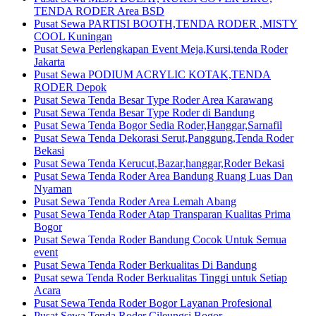
TENDA RODER Area BSD
Pusat Sewa PARTISI BOOTH,TENDA RODER ,MISTY
COOL Kuningan
Pusat Sewa Perlengkapan Event Meja,Kursi,tenda Roder
Jakarta
Pusat Sewa PODIUM ACRYLIC KOTAK,TENDA
RODER Depok
Pusat Sewa Tenda Besar Type Roder Area Karawang
Pusat Sewa Tenda Besar Type Roder di Bandung
Pusat Sewa Tenda Bogor Sedia Roder,Hanggar,Sarnafil
Pusat Sewa Tenda Dekorasi Serut,Panggung,Tenda Roder
Bekasi
Pusat Sewa Tenda Kerucut,Bazar,hanggar,Roder Bekasi
Pusat Sewa Tenda Roder Area Bandung Ruang Luas Dan
Nyaman
Pusat Sewa Tenda Roder Area Lemah Abang
Pusat Sewa Tenda Roder Atap Transparan Kualitas Prima
Bogor
Pusat Sewa Tenda Roder Bandung Cocok Untuk Semua
event
Pusat Sewa Tenda Roder Berkualitas Di Bandung
Pusat sewa Tenda Roder Berkualitas Tinggi untuk Setiap
Acara
Pusat Sewa Tenda Roder Bogor Layanan Profesional
Pusat Sewa Tenda Roder Cileungsi Bogor