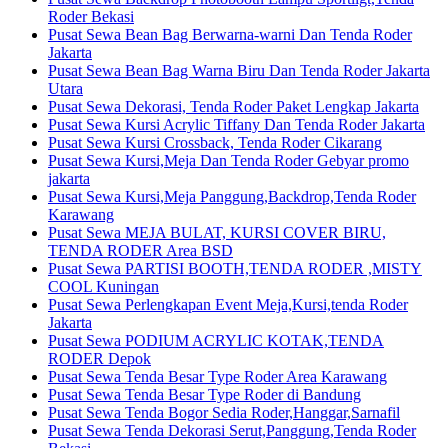
Roder Bekasi
Pusat Sewa Bean Bag Berwarna-warni Dan Tenda Roder
Jakarta
Pusat Sewa Bean Bag Warna Biru Dan Tenda Roder Jakarta
Utara
Pusat Sewa Dekorasi, Tenda Roder Paket Lengkap Jakarta
Pusat Sewa Kursi Acrylic Tiffany Dan Tenda Roder Jakarta
Pusat Sewa Kursi Crossback, Tenda Roder Cikarang
Pusat Sewa Kursi,Meja Dan Tenda Roder Gebyar promo
jakarta
Pusat Sewa Kursi,Meja Panggung,Backdrop,Tenda Roder
Karawang
Pusat Sewa MEJA BULAT, KURSI COVER BIRU,
TENDA RODER Area BSD
Pusat Sewa PARTISI BOOTH,TENDA RODER ,MISTY
COOL Kuningan
Pusat Sewa Perlengkapan Event Meja,Kursi,tenda Roder
Jakarta
Pusat Sewa PODIUM ACRYLIC KOTAK,TENDA
RODER Depok
Pusat Sewa Tenda Besar Type Roder Area Karawang
Pusat Sewa Tenda Besar Type Roder di Bandung
Pusat Sewa Tenda Bogor Sedia Roder,Hanggar,Sarnafil
Pusat Sewa Tenda Dekorasi Serut,Panggung,Tenda Roder