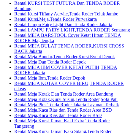
Rental KURSI TEST FUTURA Dan TENDA RODER
Bandung
Rental Kursi Tiffany Acrylic,Tenda Roder Teluk Jambe
Rental Kursi,Meja,Tenda Roder Purwakarta
Rental Lampu Fairy Light Dan Tenda Roder Jakarta
Rental LAMPU FAIRY LIGHT,TENDA RODER Semarang
Rental MEJA BARSTOOL Cover Ketat Hitam,TENDA
RODER Majalengka
Rental MEJA BULAT,TENDA RODER,KURSI CROSS
BACK Jakarta
Rental Meja Bundar,Tenda Roder,Kursi Event Depok
Rental Meja Dan Tenda Roder Depok
Rental MEJA IBM COVER KETAT PUTIH,TENDA
RODER Jakarta
Rental Meja Ibm,Tenda Roder Depok
Rental MEJA KOTAK COVER BIRU,TENDA RODER
cikeas
Rental Meja Kotak Dan Tenda Roder Area Bandung
Rental Meja Kotak,Kursi Susun,Tenda Roder,Sofa Pati
Rental Meja Plus Tenda Roder Jakarta Layanan Terbaik
Rental Meja,Kaca Rias dan Tenda Roder Area BSD
Rental Meja,Kaca Rias dan Tenda Roder BSD
Rental Meja,Kursi Taman Kaki Extra,Tenda Roder
Tangerang
Rental Meja,Kursi Taman Kaki Silang,Tenda Roder