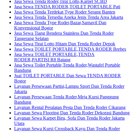
Jasa Sewa Tenda Roder,Tirai Lotto,Karpet SCBD
Jasa Sewa TENDA RODER,TOILET PORTABLE Pati
Jasa Sewa Tenda Terdekat Type Roder Serang Banten
Jasa Sewa Tenda Tersedia Aneka Jenis Tenda Area Jakarta
Jasa Sewa Tenda Type Roder,Bazar,Sarnavil Dan
Konvensional Bogor
Jasa Sewa Tiang Bendera Stainless Dan Tenda Roder
Tangerang Selatan
Jasa Sewa Tirai Lotto Hitam Dan Tenda Roder Depok
Jasa Sewa TOILET PORTABLE,TENDA RODER Brebes
Jasa Sewa TOILET PORTABLE,TENDA
RODER,PARTISI R8 Batang
Jasa Sewa Toilet Portable,Tenda Roder,Wastafel Portable
Bandung
Jual TOILET PORTABLE Dan Sewa TENDA RODER
Bogor
Layanan Persewaan Partisi,Lampu Sport Dan Tenda Roder
Jakarta
Layanan Persewaan Tenda Roder,Meja Kursi Panggung
Bandung
Layanan Rental Peralatan Pesta Dan Tenda Roder Cikarang
Layanan Sewa Flooring Dan Tenda Roder Dekorasi Bandung
Layanan Sewa Karpet Biru, Sofa Dan Tenda Roder Jakarta
Utara
Layanan Sewa Kursi Crossback Kayu Dan Tenda Roder