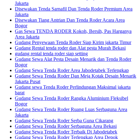
Jakarta
Disewakan Tenda Sarnafil Dan Tenda Roder Premium Area
Jakarta
Disewakan Tiang Antrian Dan Tenda Roder Acara Area
Bogor
Gas Sewa TENDA RODER Kokoh, Bersih, Pas Harganya
Area Jakarta
Gudang Penyewaan Tenda Roder Siap Kirim jakarta Timur
Gudang Rental tenda roder dan Alat pesta Murah Bekasi
gudang rental tenda roder siap setting
Gudang Sewa Alat Pesta Desain Menarik dan Tenda Roder
Bogor
Gudang Sewa Tenda Roder Area Jabodetabek Terlengkap
Gudang Sewa Tenda Roder Dan Meja Kotak Desain Menarik
Jakarta Pusat
Gudang sewa Tenda Roder Perlindungan Maksimal jakarta
barat
Gudang Sewa Tenda Roder Rangka Aluminium Fleksibel
Bogor
Gudang Sewa Tenda Roder Ruang Luas Serbaguna Area
Jakarta
Gudang Sewa Tenda Roder Serba Guna Cikarang
Gudang Sewa Tenda Roder Serbaguna Area Bekasi
Gudang Sewa Tenda Roder Terbaik Di Jabodetabek
Gudang Sewa Tenda Roder Terlengkap Area Depok