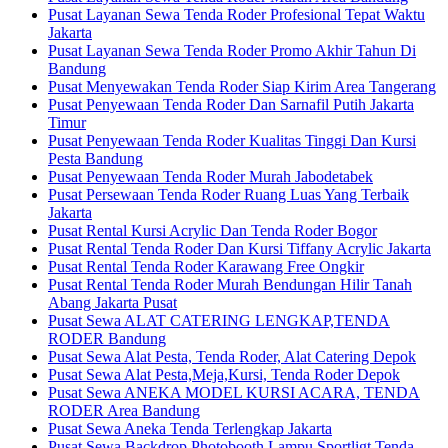
Pusat Layanan Sewa Tenda Roder Profesional Tepat Waktu
Jakarta
Pusat Layanan Sewa Tenda Roder Promo Akhir Tahun Di
Bandung
Pusat Menyewakan Tenda Roder Siap Kirim Area Tangerang
Pusat Penyewaan Tenda Roder Dan Sarnafil Putih Jakarta
Timur
Pusat Penyewaan Tenda Roder Kualitas Tinggi Dan Kursi
Pesta Bandung
Pusat Penyewaan Tenda Roder Murah Jabodetabek
Pusat Persewaan Tenda Roder Ruang Luas Yang Terbaik
Jakarta
Pusat Rental Kursi Acrylic Dan Tenda Roder Bogor
Pusat Rental Tenda Roder Dan Kursi Tiffany Acrylic Jakarta
Pusat Rental Tenda Roder Karawang Free Ongkir
Pusat Rental Tenda Roder Murah Bendungan Hilir Tanah
Abang Jakarta Pusat
Pusat Sewa ALAT CATERING LENGKAP,TENDA
RODER Bandung
Pusat Sewa Alat Pesta, Tenda Roder, Alat Catering Depok
Pusat Sewa Alat Pesta,Meja,Kursi, Tenda Roder Depok
Pusat Sewa ANEKA MODEL KURSI ACARA, TENDA
RODER Area Bandung
Pusat Sewa Aneka Tenda Terlengkap Jakarta
Pusat Sewa Backdrop Photobooth Lampu Sportligt,Tenda