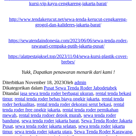
kursi-vip-kayu-cengkareng-jakarta-barat/
http://www.tendakerucut.net/sewa-tenda-kerucut-cengkareng-
grogol-dan-kalideres-jakarta-barat/
https://sewatendaindonesia.com/2023/06/06/sewa-tenda-roder-
rawasari-cempaka-putih-jakarta-pusat/
https://alatpestajaksel.top/2023/11/04/sewa-kursi-plastik-cover-
brebes/
Yukk, Dapatkan penawaran menarik dari kami !
Diterbitkan
November 18, 2023
Oleh
admin
Dikategorikan dalam
Pusat Sewa Tenda Roder Jabodetabek
Ditandai
jasa sewa tenda roder berbagai ukuran
,
rental tenda bekasi
timur
,
rental tenda roder bebas biaya ongkir jakarta
,
rental tenda
roder berkualitas
,
rental tenda roder dekorasi serut bekasi
,
rental
tenda roder free ongkir jakarta
,
rental tenda roder pernikahan
mewah
,
rental tenda rodoer depok murah
,
sewa tenda roder
bandung
,
sewa tenda roder jakarta barat
,
Sewa Tenda Roder Jakarta
Pusat
,
sewa tenda roder jakarta selatan
,
sewa tenda roder jakarta
timur
,
sewa tenda roder jakarta utara
,
Sewa Tenda Roder Karawang
,