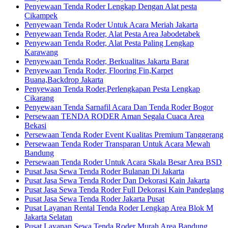
Penyewaan Tenda Roder Lengkap Dengan Alat pesta
Cikampek
Penyewaan Tenda Roder Untuk Acara Meriah Jakarta
Penyewaan Tenda Roder, Alat Pesta Area Jabodetabek
Penyewaan Tenda Roder, Alat Pesta Paling Lengkap
Karawang
Penyewaan Tenda Roder, Berkualitas Jakarta Barat
Penyewaan Tenda Roder, Flooring Fin,Karpet
Buana,Backdrop Jakarta
Penyewaan Tenda Roder,Perlengkapan Pesta Lengkap
Cikarang
Penyewaan Tenda Sarnafil Acara Dan Tenda Roder Bogor
Persewaan TENDA RODER Aman Segala Cuaca Area
Bekasi
Persewaan Tenda Roder Event Kualitas Premium Tanggerang
Persewaan Tenda Roder Transparan Untuk Acara Mewah
Bandung
Persewaan Tenda Roder Untuk Acara Skala Besar Area BSD
Pusat Jasa Sewa Tenda Roder Bulanan Di Jakarta
Pusat Jasa Sewa Tenda Roder Dan Dekorasi Kain Jakarta
Pusat Jasa Sewa Tenda Roder Full Dekorasi Kain Pandeglang
Pusat Jasa Sewa Tenda Roder Jakarta Pusat
Pusat Layanan Rental Tenda Roder Lengkap Area Blok M
Jakarta Selatan
Pusat Layanan Sewa Tenda Roder Murah Area Bandung