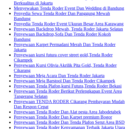
Berkualitas di Jakarta
Menyewakan Tenda Roder Event Dan Wedding di Bandung
Penyedia Sewa Tenda Roder Dan Panggung Mewah
Bandung
Penyedia Tenda Roder Event Ukuran Besar Area Karawang
Penyewaan Backdrop Mewah, Tenda Roder Jakarta Selatan
Penyewaan Backdrop,Sofa Dan Tenda Roder Kokoh
Bandung
Penyewaan Karpet Permadani Merah Dan Tenda Roder
Jakarta
Penyewaan kursi futura cover street gold,Tenda Roder
Cikampek
Penyewaan Kursi Olivia Akrilik Pita Gold, Tenda Roder
Cikarang
Penyewaan Meja Acara Dan Tenda Roder Jakarta
Penyewaan Meja Barstool Dan Tenda Roder Cikampek
Penyewaan Tenda Plafon,kursi Futura,Tenda Roder Bekasi
Penyewaan Tenda Roder Berikut Perlengkapan Event Area
Tangerang Selatan
Penyewaan TENDA RODER Cikarang Pembayaran Mudah
Dan Respon Cepat
Penyewaan Tenda Roder Dan Alat pesta Area Jabodetabek
Penyewaan Tenda Roder Dan Karpet premium Bogor
Penyewaan Tenda Roder Dan Tenda Plafon Serut Area BSD
Penyewaan Tenda Roder Kenyamanan Terbaik Jakarta Utara