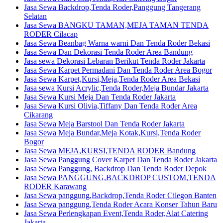
Jasa Sewa Backdrop,Tenda Roder,Panggung Tangerang
Selatan
Jasa Sewa BANGKU TAMAN,MEJA TAMAN TENDA
RODER Cilacap
Jasa Sewa Beanbag Warna warni Dan Tenda Roder Bekasi
Jasa Sewa Dan Dekorasi Tenda Roder Area Bandung
Jasa sewa Dekorasi Lebaran Berikut Tenda Roder Jakarta
Jasa Sewa Karpet Permadani Dan Tenda Roder Area Bogor
Jasa Sewa Karpet,Kursi,Meja,Tenda Roder Area Bekasi
Jasa sewa Kursi Acrylic,Tenda Roder,Meja Bundar Jakarta
Jasa Sewa Kursi Meja Dan Tenda Roder Jakarta
Jasa Sewa Kursi Olivia,Tiffany Dan Tenda Roder Area
Cikarang
Jasa Sewa Meja Barstool Dan Tenda Roder Jakarta
Jasa Sewa Meja Bundar,Meja Kotak,Kursi,Tenda Roder
Bogor
Jasa Sewa MEJA,KURSI,TENDA RODER Bandung
Jasa Sewa Panggung Cover Karpet Dan Tenda Roder Jakarta
Jasa Sewa Panggung, Backdrop Dan Tenda Roder Depok
Jasa Sewa PANGGUNG,BACKDROP CUSTOM,TENDA
RODER Karawang
Jasa Sewa panggung,Backdrop,Tenda Roder Cilegon Banten
Jasa Sewa panggung,Tenda Roder Acara Konser Tahun Baru
Jasa Sewa Perlengkapan Event,Tenda Roder,Alat Catering
Jakarta