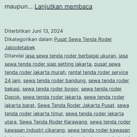
SEWA
maupun…
Lanjutkan membaca
TENDA
UNTUK
Diterbitkan
Juni 13, 2024
ACARA
Dikategorikan dalam
Pusat Sewa Tenda Roder
PESTA
Jabodetabek
Ditandai
jasa sewa tenda roder berbagai ukuran
,
jasa
DAN
sewa tenda roder siap setting jakarta
,
pusat sewa
EVENT
tenda roder jakarta murah
,
rental tenda roder service
BESAR
24 jam
,
sewa tenda roder bandung
,
sewa tenda roder
bekasi
,
sewa tenda roder bogor
,
sewa tenda roder
DI
Depok
,
sewa tenda roder jakarta
,
sewa tenda roder
JABODETABEK
jakarta barat
,
Sewa Tenda Roder Jakarta Pusat
,
sewa
tenda roder jakarta timur
,
sewa tenda roder jakarta
utara
,
Sewa Tenda Roder Karawang
,
sewa tenda roder
kawasan industri cikarang
,
sewa tenda roder kawasan