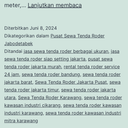
JASA
meter,…
Lanjutkan membaca
SEWA
TENDA
Diterbitkan
Juni 8, 2024
MODEL
Dikategorikan dalam
Pusat Sewa Tenda Roder
RODER
Jabodetabek
Ditandai
jasa sewa tenda roder berbagai ukuran
,
jasa
AREA
sewa tenda roder siap setting jakarta
,
pusat sewa
TANGERANG
tenda roder jakarta murah
,
rental tenda roder service
DAN
24 jam
,
sewa tenda roder bandung
,
sewa tenda roder
jakarta barat
,
Sewa Tenda Roder Jakarta Pusat
BEKASI
,
sewa
tenda roder jakarta timur
,
sewa tenda roder jakarta
utara
,
Sewa Tenda Roder Karawang
,
sewa tenda roder
kawasan industri cikarang
,
sewa tenda roder kawasan
industri karawang
,
sewa tenda roder kawasan industri
mitra karawang