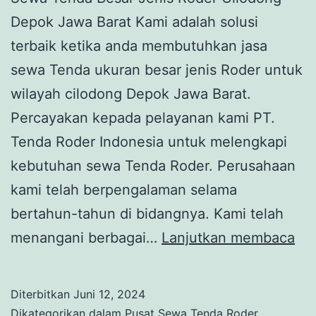
Depok Jawa Barat Kami adalah solusi
terbaik ketika anda membutuhkan jasa
sewa Tenda ukuran besar jenis Roder untuk
wilayah cilodong Depok Jawa Barat.
Percayakan kepada pelayanan kami PT.
Tenda Roder Indonesia untuk melengkapi
kebutuhan sewa Tenda Roder. Perusahaan
kami telah berpengalaman selama
bertahun-tahun di bidangnya. Kami telah
SE
menangani berbagai…
Lanjutkan membaca
TE
BE
Diterbitkan
Juni 12, 2024
JE
Dikategorikan dalam
Pusat Sewa Tenda Roder