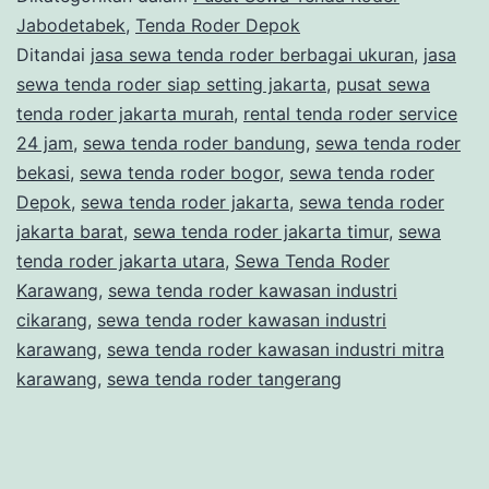
RO
Jabodetabek
,
Tenda Roder Depok
Ditandai
jasa sewa tenda roder berbagai ukuran
,
jasa
CI
sewa tenda roder siap setting jakarta
,
pusat sewa
DE
tenda roder jakarta murah
,
rental tenda roder service
JA
24 jam
,
sewa tenda roder bandung
,
sewa tenda roder
bekasi
,
sewa tenda roder bogor
,
sewa tenda roder
BA
Depok
,
sewa tenda roder jakarta
,
sewa tenda roder
jakarta barat
,
sewa tenda roder jakarta timur
,
sewa
tenda roder jakarta utara
,
Sewa Tenda Roder
Karawang
,
sewa tenda roder kawasan industri
cikarang
,
sewa tenda roder kawasan industri
karawang
,
sewa tenda roder kawasan industri mitra
karawang
,
sewa tenda roder tangerang