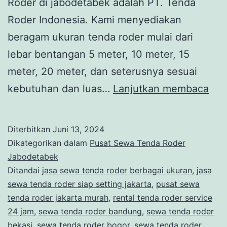
Roder di jabodetabek adalah PT. Tenda
Roder Indonesia. Kami menyediakan
beragam ukuran tenda roder mulai dari
lebar bentangan 5 meter, 10 meter, 15
meter, 20 meter, dan seterusnya sesuai
ME
kebutuhan dan luas…
Lanjutkan membaca
TE
HA
Diterbitkan
Juni 13, 2024
UK
Dikategorikan dalam
Pusat Sewa Tenda Roder
BE
Jabodetabek
Ditandai
jasa sewa tenda roder berbagai ukuran
,
jasa
TY
sewa tenda roder siap setting jakarta
,
pusat sewa
RO
tenda roder jakarta murah
,
rental tenda roder service
DI
24 jam
,
sewa tenda roder bandung
,
sewa tenda roder
bekasi
,
sewa tenda roder bogor
,
sewa tenda roder
JA