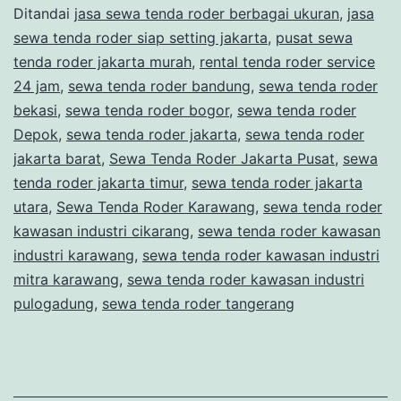
Ditandai
jasa sewa tenda roder berbagai ukuran
,
jasa
RODER
sewa tenda roder siap setting jakarta
,
pusat sewa
DI
tenda roder jakarta murah
,
rental tenda roder service
WILAYA
24 jam
,
sewa tenda roder bandung
,
sewa tenda roder
bekasi
,
sewa tenda roder bogor
,
sewa tenda roder
JAKART
Depok
,
sewa tenda roder jakarta
,
sewa tenda roder
jakarta barat
,
Sewa Tenda Roder Jakarta Pusat
,
sewa
tenda roder jakarta timur
,
sewa tenda roder jakarta
utara
,
Sewa Tenda Roder Karawang
,
sewa tenda roder
kawasan industri cikarang
,
sewa tenda roder kawasan
industri karawang
,
sewa tenda roder kawasan industri
mitra karawang
,
sewa tenda roder kawasan industri
pulogadung
,
sewa tenda roder tangerang