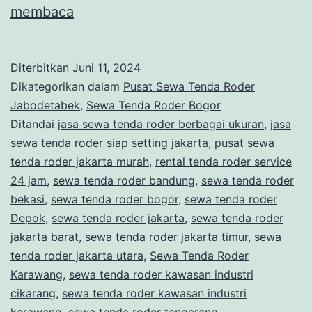
SEWA
membaca
TENDA
RODER
Diterbitkan
Juni 11, 2024
UKURAN
Dikategorikan dalam
Pusat Sewa Tenda Roder
JUMBO
Jabodetabek
,
Sewa Tenda Roder Bogor
Ditandai
jasa sewa tenda roder berbagai ukuran
,
jasa
AREA
sewa tenda roder siap setting jakarta
,
pusat sewa
BOGOR
tenda roder jakarta murah
,
rental tenda roder service
JAWA
24 jam
,
sewa tenda roder bandung
,
sewa tenda roder
bekasi
,
sewa tenda roder bogor
BARAT
,
sewa tenda roder
Depok
,
sewa tenda roder jakarta
,
sewa tenda roder
jakarta barat
,
sewa tenda roder jakarta timur
,
sewa
tenda roder jakarta utara
,
Sewa Tenda Roder
Karawang
,
sewa tenda roder kawasan industri
cikarang
,
sewa tenda roder kawasan industri
karawang
,
sewa tenda roder tangerang