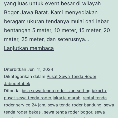
yang luas untuk event besar di wilayah
Bogor Jawa Barat. Kami menyediakan
beragam ukuran tendanya mulai dari lebar
bentangan 5 meter, 10 meter, 15 meter, 20
meter, 25 meter, dan seterusnya…
PERSEWAAN
Lanjutkan membaca
TENDA
RODER
Diterbitkan
Juni 11, 2024
LUAS
Dikategorikan dalam
Pusat Sewa Tenda Roder
UNTUK
Jabodetabek
Ditandai
jasa sewa tenda roder siap setting jakarta
,
EVENT
pusat sewa tenda roder jakarta murah
,
rental tenda
BESAR
roder service 24 jam
,
sewa tenda roder bandung
,
sewa
DI
tenda roder bekasi
,
sewa tenda roder bogor
,
sewa