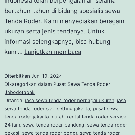
Indonesia telah berpengalaman selama
bertahun-tahun di bidang spesialis sewa
Tenda Roder. Kami menyediakan beragam
ukuran serta jenis tendanya. Untuk
informasi selengkapnya, bisa hubungi
PUSAT
kami…
Lanjutkan membaca
SEWA
TENDA
Diterbitkan
Juni 10, 2024
RODER
Dikategorikan dalam
Pusat Sewa Tenda Roder
UKURAN
Jabodetabek
Ditandai
jasa sewa tenda roder berbagai ukuran
,
jasa
BESAR
sewa tenda roder siap setting jakarta
,
pusat sewa
AREA
tenda roder jakarta murah
,
rental tenda roder service
JAKARTA
24 jam
,
sewa tenda roder bandung
,
sewa tenda roder
bekasi
,
sewa tenda roder bogor
,
sewa tenda roder
PUSAT