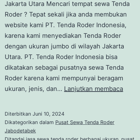
Jakarta Utara Mencari tempat sewa Tenda
Roder ? Tepat sekali jika anda membukan
website kami PT. Tenda Roder Indonesia,
karena kami menyediakan Tenda Roder
dengan ukuran jumbo di wilayah Jakarta
Utara. PT. Tenda Roder Indonesia bisa
dikatakan sebagai pusatnya sewa Tenda
Roder karena kami mempunyai beragam
TEMP
ukuran, jenis, dan…
Lanjutkan membaca
RENT
TEND
Diterbitkan
Juni 10, 2024
RODE
Dikategorikan dalam
Pusat Sewa Tenda Roder
JUM
Jabodetabek
Ditandai
jasa sewa tenda roder berbagai ukuran
,
pusat