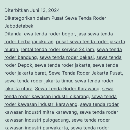
UKURAN
Diterbitkan
Juni 13, 2024
BESAR
Dikategorikan dalam
Pusat Sewa Tenda Roder
DAN
Jabodetabek
Ditandai
ewa tenda roder bogor
,
jasa sewa tenda
LUAS
roder berbagai ukuran
,
pusat sewa tenda roder jakarta
UNTUK
murah
,
rental tenda roder service 24 jam
,
sewa tenda
AREA
roder bandung
,
sewa tenda roder bekasi
,
sewa tenda
roder Depok
JABODETABEK
,
sewa tenda roder jakarta
,
sewa tenda
roder jakarta barat
,
Sewa Tenda Roder Jakarta Pusat
,
sewa tenda roder jakarta timur
,
sewa tenda roder
jakarta utara
,
Sewa Tenda Roder Karawang
,
sewa
tenda roder kawasan industri cikarang
,
sewa tenda
roder kawasan industri karawang
,
sewa tenda roder
kawasan industri mitra karawang
,
sewa tenda roder
kawasan industri pulogadung
,
sewa tenda roder
kawasan industri purwakarta
,
sewa tenda roder