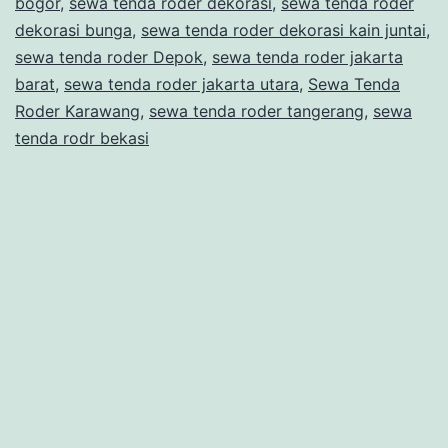
bogor
,
sewa tenda roder dekorasi
,
sewa tenda roder
INDUST
dekorasi bunga
,
sewa tenda roder dekorasi kain juntai
,
PULOG
sewa tenda roder Depok
,
sewa tenda roder jakarta
barat
,
sewa tenda roder jakarta utara
,
Sewa Tenda
Roder Karawang
,
sewa tenda roder tangerang
,
sewa
tenda rodr bekasi