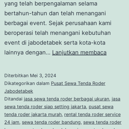
yang telah berpengalaman selama
bertahun-tahun dan telah menangani
berbagai event. Sejak perusahaan kami
beroperasi telah menangani kebutuhan
event di jabodetabek serta kota-kota
SEWA
lainnya dengan…
Lanjutkan membaca
TENDA
MODEL
Diterbitkan
Mei 3, 2024
RODER
Dikategorikan dalam
Pusat Sewa Tenda Roder
DEKORA
Jabodetabek
Ditandai
jasa sewa tenda roder berbagai ukuran
,
jasa
KAIN
sewa tenda roder siap setting jakarta
,
pusat sewa
SERUT
tenda roder jakarta murah
,
rental tenda roder service
KAWAS
24 jam
,
sewa tenda roder bandung
,
sewa tenda roder