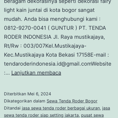
beragam dekorasinya seperti dekorasi fairy
light kain juntai di kota bogor sangat
mudah. Anda bisa menghubungi kami :
0812-9270-0041 ( GUNTUR ) PT. TENDA
RODER INDONESIA Jl. Raya mustikajaya,
Rt/Rw : 003/007Kel.Mustikajaya-
Kec.Mustikajaya Kota Bekasi 17158E-mail :
tendaroderindonesia.id@gmail.comWebsite
PENYEDIA
:…
Lanjutkan membaca
RENTAL
TENDA
Diterbitkan
Mei 6, 2024
RODER
Dikategorikan dalam
Sewa Tenda Roder Bogor
DEKORASI
Ditandai
jasa sewa tenda roder berbagai ukuran
,
jasa
sewa tenda roder siap setting jakarta
,
pusat sewa
FAIRY