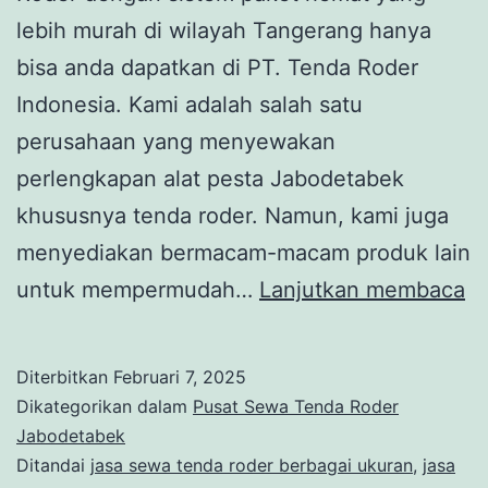
lebih murah di wilayah Tangerang hanya
bisa anda dapatkan di PT. Tenda Roder
Indonesia. Kami adalah salah satu
perusahaan yang menyewakan
perlengkapan alat pesta Jabodetabek
khususnya tenda roder. Namun, kami juga
menyediakan bermacam-macam produk lain
S
untuk mempermudah…
Lanjutkan membaca
T
R
Diterbitkan
Februari 7, 2025
P
Dikategorikan dalam
Pusat Sewa Tenda Roder
H
Jabodetabek
Ditandai
jasa sewa tenda roder berbagai ukuran
,
jasa
L