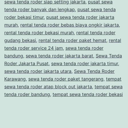
sewa tenda roder siap setting jakarta
,
pusat sewa
M
tenda roder banyak dan lengkap
,
pusat sewa tenda
DI
roder bekasi timur
,
pusat sewa tenda roder jakarta
murah
,
rental tenda roder bebas biaya ongkir jakarta
,
T
rental tenda roder bekasi murah
,
rental tenda roder
gudang bekasi
,
rental tenda roder paket hemat
,
rental
tenda roder service 24 jam
,
sewa tenda roder
bandung
,
sewa tenda roder jakarta barat
,
Sewa Tenda
Roder Jakarta Pusat
,
sewa tenda roder jakarta timur
,
sewa tenda roder jakarta utara
,
Sewa Tenda Roder
Karawang
,
sewa tenda roder paket tangerang
,
tempat
sewa tenda roder atap block out jakarta
,
tempat sewa
tenda roder bandung
,
tempat sewa tenda roder bekasi